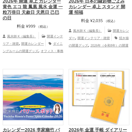
2026年 開運 卓上 カレンダー
2026年 日本の縁起物ごよみ
黄色 エコ 龍 鳳凰 風水 金運 一
カレンダー 卓上 スタンド 開
粒万倍日 天赦日 天恩日 己巳
運 招福
の日
料金
¥
2,035
（税込）
料金
¥
999
（税込）
風水師 K（編集長）
開運カレン
風水師 K（編集長）
開運インテ
,
ダー
開運インテリア・雑貨
招き猫
,
リア・雑貨
開運カレンダー
ダイニ
,
の開運グッズ
2026年（令和8年）の開運
,
ングルームの開運グッズ
オフィス・事務
,
グッズ
七福神の開運グッズ
恋愛運
,
所の開運グッズ
2026年（令和8年）の開
,
,
,
アップ
結婚運アップ
金運アップ
仕事
,
,
運グッズ
七福神の開運グッズ
黄色の開
,
,
運アップ
健康運アップ
家庭運・家族運
,
運グッズ
リビングの開運グッズ
金
,
アップ
総合運・全体運アップ
,
,
運アップ
仕事運アップ
家庭運・家族運
,
アップ
総合運・全体運アップ
カレンダー2026 李家幽竹 パ
2026年 金運 手帳 ダイアリー