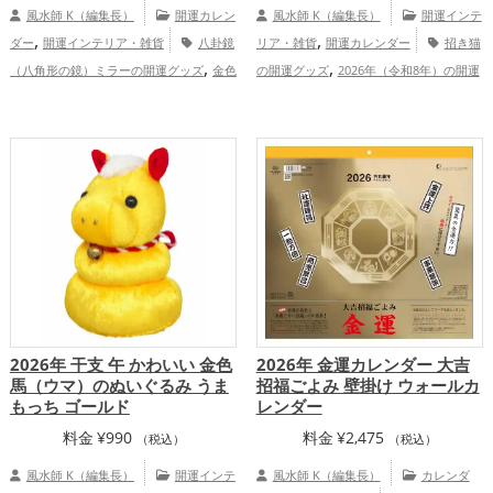
風水師 K（編集長）
開運カレン
風水師 K（編集長）
開運インテ
,
,
ダー
開運インテリア・雑貨
八卦鏡
リア・雑貨
開運カレンダー
招き猫
,
,
（八角形の鏡）ミラーの開運グッズ
金色
の開運グッズ
2026年（令和8年）の開運
,
,
,
の開運グッズ
黄色の開運グッズ
招き猫
グッズ
七福神の開運グッズ
恋愛運
,
,
,
,
の開運グッズ
瓢箪(ひょうたん)の開運グ
アップ
結婚運アップ
金運アップ
仕事
,
,
,
,
ッズ
2026年（令和8年）の開運グッズ
運アップ
健康運アップ
家庭運・家族運
,
,
七福神の開運グッズ
金運アップ
仕
アップ
総合運・全体運アップ
,
事運アップ
総合運・全体運アップ
2026年 干支 午 かわいい 金色
2026年 金運カレンダー 大吉
馬（ウマ）のぬいぐるみ うま
招福ごよみ 壁掛け ウォールカ
もっち ゴールド
レンダー
料金
¥
990
料金
¥
2,475
（税込）
（税込）
風水師 K（編集長）
開運インテ
風水師 K（編集長）
カレンダ