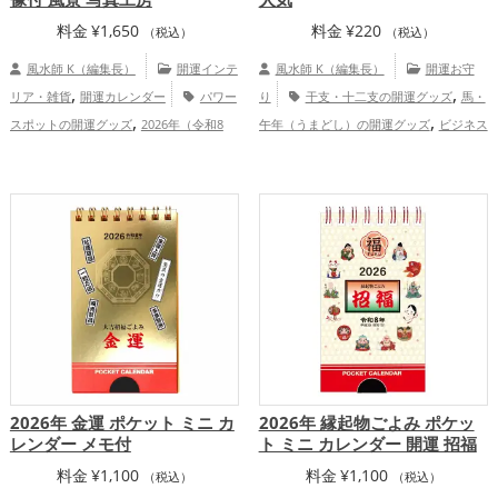
料金
¥
1,650
料金
¥
220
（税込）
（税込）
風水師 K（編集長）
開運インテ
風水師 K（編集長）
開運お守
,
,
リア・雑貨
開運カレンダー
パワー
り
干支・十二支の開運グッズ
馬・
,
,
スポットの開運グッズ
2026年（令和8
午年（うまどし）の開運グッズ
ビジネス
,
,
年）の開運グッズ
神社仏閣の開運グッ
の開運グッズ
2026年（令和8年）の開運
,
,
,
ズ
スマホの開運グッズ
山梨県
北
グッズ
スマホの開運グッズ
金運ア
,
,
,
,
,
,
,
海道
東北地方
関東地方
京都府
岡山
ップ
仕事運アップ
健康運アップ
総合
,
,
,
,
,
県
宮城県
甲信越地方
熊本県
秋田県
運・全体運アップ
,
,
,
茨城県
関西地方
中国地方
九州地方
,
金運アップ
総合運・全体運アップ
2026年 金運 ポケット ミニ カ
2026年 縁起物ごよみ ポケッ
レンダー メモ付
ト ミニ カレンダー 開運 招福
料金
¥
1,100
料金
¥
1,100
（税込）
（税込）