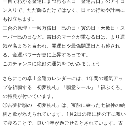
一目でわかる金運にまつわる吉日「金運吉日」のアイコ
ン入りで、ただ飾るだけではなく、日々の行動や計画に
も役立ちます。
三合の原理・一粒万倍日・巳の日・寅の日・天赦日・ス
ーパー巳の日など。吉日のマークが重なる日は、より運
気が高まると言われ、開運日や最強開運日とも称され
る、金運パワーが更に上昇する日です。
このチャンスに絶好の運気をつかみましょう。
さらにこの卓上金運カレンダーには、1年間の運気アッ
プを祈願する「初夢枕札」「願意シール」「福ぶくろ」
の特典が付いています。
①吉夢祈願の「初夢枕札」は、宝船に乗った七福神の絵
柄と歌が添えられています。1月2日の夜に枕の下に敷い
て寝ることで、良い1年が過ごせるとされています。古