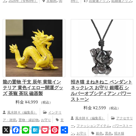
ス
2026年（令和8年）
京都府
関
8年）
恋愛運アップ
結婚運アップ
,
,
,
西地方
金運アップ
仕事運アップ
家庭運・家族運アップ
総合運・全体運ア
,
,
健康運アップ
家庭運・家族運アップ
総
ップ
合運・全体運アップ
龍の置物 干支 辰年 黄龍イン
招き猫 まねきねこ ペンダント
テリア 黄色イエロー開運グッ
ネックレス お守り 銀曜石 シ
ズ 茶寵 茶玩 磁器製
ルバーオブシディアン パワー
ストーン
料金
¥
4,999
（税込）
料金
¥
2,599
（税込）
風水師 K（編集長）
インテリ
,
,
風水師 K（編集長）
アクセサリ
ア・雑貨
置物・縁起物
お守り
玄
,
,
,
,
,
,
ー
ファッションアイテム
パワーストー
関
寝室
オフィス・事務所
店舗
旧
X
Facebook
Line
Hatena
Pocket
Pinterest
共
,
,
,
有
,
,
,
ン
お守り
銀色
黒色
招き猫
2024年（令和6年）
黄色
干支・十二支