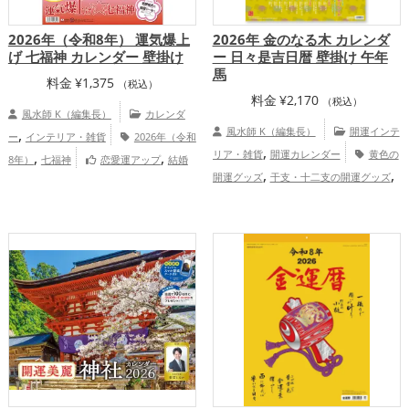
2026年（令和8年） 運気爆上
2026年 金のなる木 カレンダ
げ 七福神 カレンダー 壁掛け
ー 日々是吉日暦 壁掛け 午年
馬
料金
¥
1,375
（税込）
料金
¥
2,170
（税込）
風水師 K（編集長）
カレンダ
,
風水師 K（編集長）
開運インテ
ー
インテリア・雑貨
2026年（令和
,
,
,
リア・雑貨
開運カレンダー
黄色の
8年）
七福神
恋愛運アップ
結婚
,
,
,
,
,
開運グッズ
干支・十二支の開運グッズ
運アップ
金運アップ
仕事運アップ
健
,
,
,
馬・午年（うまどし）の開運グッズ
康運アップ
家庭運・家族運アップ
総合
2026年（令和8年）の開運グッズ
金
運・全体運アップ
,
,
,
運アップ
仕事運アップ
健康運アップ
総合運・全体運アップ