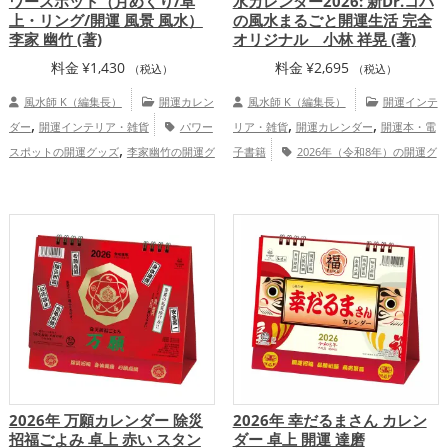
ワースポット（月めくり/卓
水カレンダー2026: 新Dr.コパ
上・リング/開運 風景 風水）
の風水まるごと開運生活 完全
李家 幽竹 (著)
オリジナル 小林 祥晃 (著)
料金
¥
1,430
料金
¥
2,695
（税込）
（税込）
風水師 K（編集長）
開運カレン
風水師 K（編集長）
開運インテ
,
,
,
ダー
開運インテリア・雑貨
パワー
リア・雑貨
開運カレンダー
開運本・電
,
スポットの開運グッズ
李家幽竹の開運グ
子書籍
2026年（令和8年）の開運グ
,
,
,
,
ッズ
ビジネスの開運グッズ
2026年（令
ッズ
風水・家相の開運グッズ
Dr.コパ
,
,
和8年）の開運グッズ
富山県
北海
の開運グッズ
馬・午年（うまどし）の開
,
,
,
,
,
,
道
道北
東北地方
岩手県
道東
長野
運グッズ
オフィス・事務所の開運グッ
,
,
,
,
,
,
県
滋賀県
甲信越地方
北陸地方
福島
ズ
金運アップ
仕事運アップ
健康
,
,
,
,
県
関西地方
恋愛運アップ
結婚運
運アップ
家庭運・家族運アップ
総合
,
,
,
アップ
金運アップ
仕事運アップ
総合
運・全体運アップ
運・全体運アップ
2026年 万願カレンダー 除災
2026年 幸だるまさん カレン
招福ごよみ 卓上 赤い スタン
ダー 卓上 開運 達磨