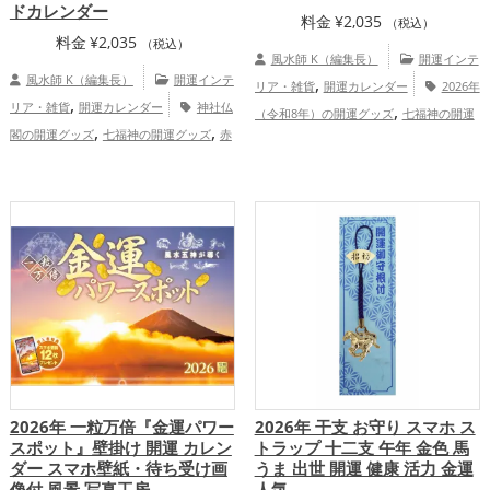
ドカレンダー
料金
¥
2,035
（税込）
料金
¥
2,035
（税込）
風水師 K（編集長）
開運インテ
風水師 K（編集長）
開運インテ
,
リア・雑貨
開運カレンダー
2026年
,
リア・雑貨
開運カレンダー
神社仏
,
（令和8年）の開運グッズ
七福神の開運
,
,
閣の開運グッズ
七福神の開運グッズ
赤
,
グッズ
赤色の開運グッズ
恋愛運ア
,
,
色の開運グッズ
金色の開運グッズ
2026
,
,
,
ップ
結婚運アップ
金運アップ
仕事運
年（令和8年）の開運グッズ
結婚運
,
,
アップ
健康運アップ
家庭運・家族運ア
,
,
,
アップ
金運アップ
仕事運アップ
健康
,
ップ
総合運・全体運アップ
,
,
運アップ
家庭運・家族運アップ
総合
運・全体運アップ
2026年 一粒万倍『金運パワー
2026年 干支 お守り スマホ ス
スポット』壁掛け 開運 カレン
トラップ 十二支 午年 金色 馬
ダー スマホ壁紙・待ち受け画
うま 出世 開運 健康 活力 金運
像付 風景 写真工房
人気