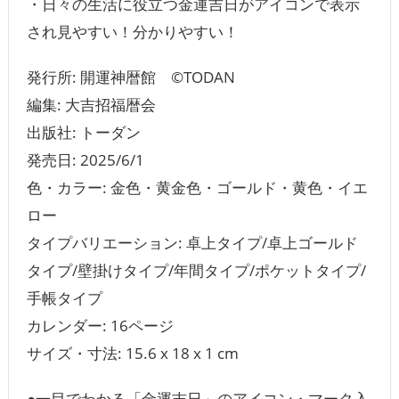
・日々の生活に役立つ金運吉日がアイコンで表示
され見やすい！分かりやすい！
発行所: 開運神暦館 ©TODAN
編集: 大吉招福暦会
出版社: ‎トーダン
発売日: ‎2025/6/1
色・カラー: ‎金色・黄金色・ゴールド・黄色・イエ
ロー
タイプバリエーション: 卓上タイプ/卓上ゴールド
タイプ/壁掛けタイプ/年間タイプ/ポケットタイプ/
手帳タイプ
カレンダー: ‎16ページ
サイズ・寸法: 15.6 x 18 x 1 cm
●一目でわかる「金運吉日」のアイコン・マーク入