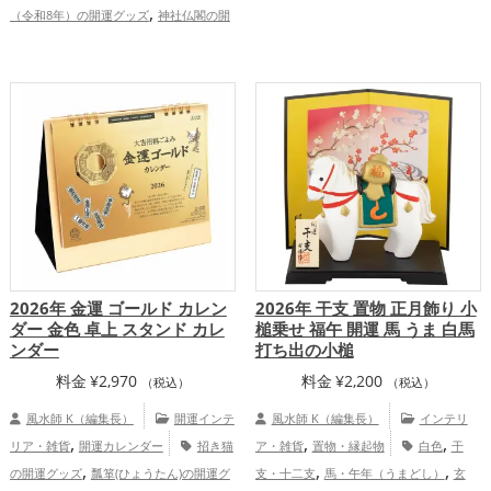
,
,
ズ
恋愛運アップ
結婚運アップ
金
,
（令和8年）の開運グッズ
神社仏閣の開
,
,
,
運アップ
仕事運アップ
健康運アップ
,
,
運グッズ
スマホの開運グッズ
パワース
,
家庭運・家族運アップ
総合運・全体運ア
,
ポットの開運グッズ
ビジネスの開運グッ
ップ
,
,
,
,
ズ
島根県
山梨県
鳥取県
兵庫県
,
,
,
,
関東地方
長野県
京都府
千葉県
熊本
,
,
,
,
県
甲信越地方
宮崎県
関西地方
中国
,
,
地方
九州地方
恋愛運アップ
結婚
,
,
,
運アップ
金運アップ
仕事運アップ
健
,
,
康運アップ
家庭運・家族運アップ
総合
運・全体運アップ
2026年 金運 ゴールド カレン
2026年 干支 置物 正月飾り 小
ダー 金色 卓上 スタンド カレ
槌乗せ 福午 開運 馬 うま 白馬
ンダー
打ち出の小槌
料金
¥
2,970
料金
¥
2,200
（税込）
（税込）
風水師 K（編集長）
開運インテ
風水師 K（編集長）
インテリ
,
,
,
リア・雑貨
開運カレンダー
招き猫
ア・雑貨
置物・縁起物
白色
干
,
,
,
の開運グッズ
瓢箪(ひょうたん)の開運グ
支・十二支
馬・午年（うまどし）
玄