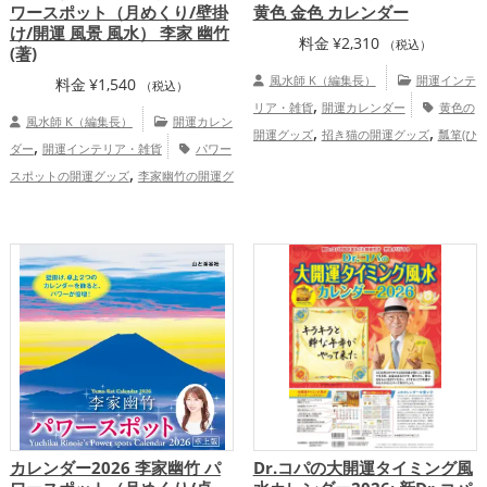
ワースポット（月めくり/壁掛
黄色 金色 カレンダー
け/開運 風景 風水） 李家 幽竹
料金
¥
2,310
（税込）
(著)
風水師 K（編集長）
開運インテ
料金
¥
1,540
（税込）
,
リア・雑貨
開運カレンダー
黄色の
風水師 K（編集長）
開運カレン
,
,
開運グッズ
招き猫の開運グッズ
瓢箪(ひ
,
ダー
開運インテリア・雑貨
パワー
,
ょうたん)の開運グッズ
2026年（令和8
,
スポットの開運グッズ
李家幽竹の開運グ
,
,
年）の開運グッズ
七福神の開運グッズ
,
,
ッズ
ビジネスの開運グッズ
2026年（令
八卦鏡（八角形の鏡）ミラーの開運グッ
,
,
和8年）の開運グッズ
北海道
道北
,
,
ズ
金色の開運グッズ
金運アップ
,
,
,
,
,
富山県
東北地方
岩手県
道東
長野県
総合運・全体運アップ
,
,
,
,
滋賀県
甲信越地方
福島県
北陸地方
,
関西地方
恋愛運アップ
結婚運アッ
,
,
,
プ
金運アップ
仕事運アップ
総合運・
全体運アップ
カレンダー2026 李家幽竹 パ
Dr.コパの大開運タイミング風