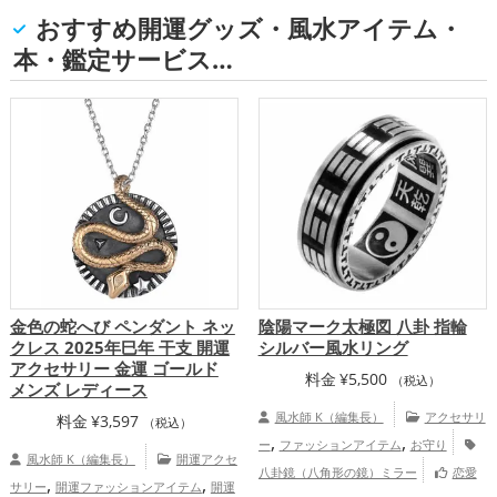
おすすめ開運グッズ・風水アイテム・
本・鑑定サービス…
金色の蛇へび ペンダント ネッ
陰陽マーク太極図 八卦 指輪
クレス 2025年巳年 干支 開運
シルバー風水リング
アクセサリー 金運 ゴールド
料金
¥
5,500
（税込）
メンズ レディース
風水師 K（編集長）
アクセサリ
料金
¥
3,597
（税込）
,
,
ー
ファッションアイテム
お守り
風水師 K（編集長）
開運アクセ
八卦鏡（八角形の鏡）ミラー
恋愛
,
,
サリー
開運ファッションアイテム
開運