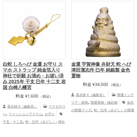
白蛇 しろへび 金運 お守り ス
金運 宇賀神像 弁財天 蛇 へび
マホ ストラップ 純金箔入り
津田潔志作 巳年 純銀製 金色
神社で祈願 お清め・お祓い済
置物
み 2025年 干支 巳年 十二支 岩
料金
¥
34,500
（税込）
国 白崎八幡宮
風水師 K（編集長）
開運インテ
料金
¥
1,600
（税込）
,
リア・雑貨
開運置物・縁起物
金色
風水師 K（編集長）
アクセサリ
,
の開運グッズ
蛇・巳年（みどし）の開運
,
,
ー
ファッションアイテム
お守り
,
グッズ
七福神の開運グッズ
金運ア
,
,
干支・十二支
蛇・巳年（みどし）
神社
ップ
,
,
,
,
仏閣
スマホ
金色
白色
旧2025年（令
,
和7年）
山口県
中国地方
恋