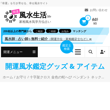
コ
』を引き寄せる、
幸せ風水サイト
ン
お問い合わせ
開運
風水生活
テ
.life
0
合計
家相風水気学方位占い
ン
¥0
ツ
200名以上の専門家から
マッチング
ご相談
ご依頼
お悩み
へ
風水師
占い師
無料
紹介
・
を
で
（開運方位・家相鑑定士など）➡
ス
鑑定士
検索
キ
開運メニュー
ッ
プ
開運風水鑑定グッズ & アイテム
ホーム
/
お守り
/ 十字架クロス 金色の蛇へび ペンダント ネックレス 2025年巳年 開運アクセサリー 金運 ゴールド