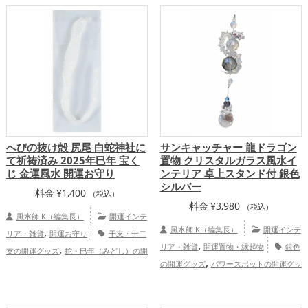
,
,
,
ップ
健康運アップ
家庭運・家族運アッ
巳年（みどし）の開運グッズ
玄関の開運
,
,
プ
総合運・全体運アップ
グッズ
恋愛運アップ
結婚運アッ
,
,
,
プ
金運アップ
仕事運アップ
健康運ア
,
,
ップ
家庭運・家族運アップ
総合運・全
体運アップ
へびの抜け殻 尻尾 白蛇神社に
サンキャッチャー 龍ドラゴン
て祈祷済み 2025年巳年 宝く
置物 クリスタルガラス風水イ
じ 金運風水 開運お守り
ンテリア 卓上スタンド付 銀色
シルバー
料金
¥
1,400
（税込）
料金
¥
3,980
（税込）
風水師 K（編集長）
開運インテ
,
風水師 K（編集長）
開運インテ
リア・雑貨
開運お守り
干支・十二
,
,
リア・雑貨
開運置物・縁起物
銀色
支の開運グッズ
蛇・巳年（みどし）の開
,
,
,
の開運グッズ
パワースポットの開運グッ
運グッズ
神社仏閣の開運グッズ
白色の
,
,
,
ズ
干支・十二支の開運グッズ
龍・辰年
開運グッズ
旧2025年（令和7年）の開運
,
,
（たつどし）の開運グッズ
玄関の開運グ
グッズ
金運アップ
家庭運・家族運