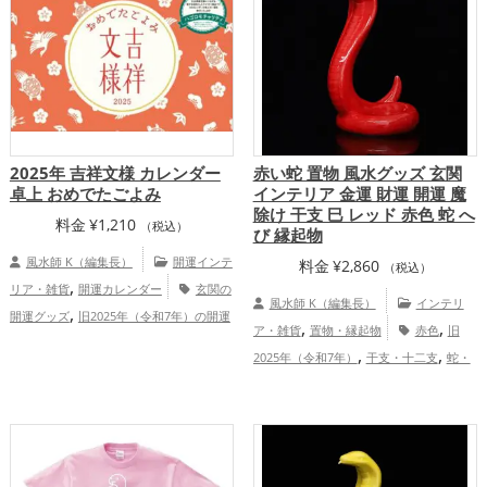
プ
2025年 吉祥文様 カレンダー
赤い蛇 置物 風水グッズ 玄関
卓上 おめでたごよみ
インテリア 金運 財運 開運 魔
除け 干支 巳 レッド 赤色 蛇 へ
料金
¥
1,210
（税込）
び 縁起物
風水師 K（編集長）
開運インテ
料金
¥
2,860
（税込）
,
リア・雑貨
開運カレンダー
玄関の
風水師 K（編集長）
インテリ
,
開運グッズ
旧2025年（令和7年）の開運
,
,
ア・雑貨
置物・縁起物
赤色
旧
,
,
グッズ
恋愛運アップ
金運アップ
,
,
2025年（令和7年）
干支・十二支
蛇・
,
,
仕事運アップ
健康運アップ
家庭運・家
,
,
巳年（みどし）
玄関
金運アップ
,
族運アップ
総合運・全体運アップ
,
仕事運アップ
健康運アップ