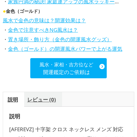
・
家族円満の秘訣! 家庭運アップの風水ラッキーカラー5選、効果解説
●
金色（ゴールド）
風水で金色の意味は？開運効果は？
・
金色で注意すべきNG風水は？
・
置き場所・飾り方（金色の開運風水グッズ）
・
金色（ゴールド）の開運風水パワーで上がる運気
風水・家相・吉方位など
開運鑑定のご依頼は
説明
レビュー (0)
説明
[AFEREVZ] 十字架 クロス ネックレス メンズ 対応