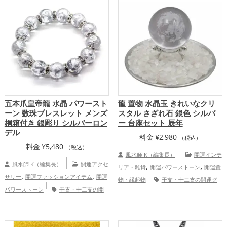
,
,
ッズ
リビングの開運グッズ
恋愛運
アップ
総合運・全体運アップ
,
アップ
仕事運アップ
五本爪皇帝龍 水晶 パワースト
龍 置物 水晶玉 きれいなクリ
ーン 数珠ブレスレット メンズ
スタル さざれ石 銀色 シルバ
桐箱付き 銀彫り シルバーロン
ー 台座セット 辰年
デル
料金
¥
2,980
（税込）
料金
¥
5,480
（税込）
風水師 K（編集長）
開運インテ
風水師 K（編集長）
開運アクセ
,
,
リア・雑貨
開運パワーストーン
開運置
,
,
サリー
開運ファッションアイテム
開運
物・縁起物
干支・十二支の開運グ
パワーストーン
干支・十二支の開
,
ッズ
龍・辰年（たつどし）の開運グッ
,
運グッズ
龍・辰年（たつどし）の開運グ
,
,
ズ
玄関の開運グッズ
リビングの開運グ
,
,
ッズ
恋愛運アップ
金運アップ
仕
,
,
ッズ
寝室の開運グッズ
バスルームの開
,