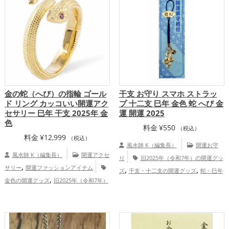
,
,
プ
家庭運・家族運アップ
総合運・全体
運アップ
金の蛇（へび）の指輪 ゴール
干支 お守り スマホ ストラッ
ド リング カッコいい開運アク
プ 十二支 巳年 金色 蛇 へび 金
セサリー 巳年 干支 2025年 金
運 開運 2025
色
料金
¥
550
（税込）
料金
¥
12,999
（税込）
風水師 K（編集長）
開運お守
風水師 K（編集長）
開運アクセ
り
旧2025年（令和7年）の開運グッ
,
サリー
開運ファッションアイテム
,
,
ズ
干支・十二支の開運グッズ
蛇・巳年
,
金色の開運グッズ
旧2025年（令和7年）
,
（みどし）の開運グッズ
スマホの開運グ
,
の開運グッズ
干支・十二支の開運グッ
,
,
ッズ
金運アップ
健康運アップ
家
,
ズ
蛇・巳年（みどし）の開運グッズ
,
庭運・家族運アップ
総合運・全体運アッ
,
,
金運アップ
仕事運アップ
家庭
プ