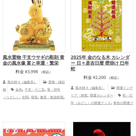
,
,
開運グッズ
金運アップ
仕事運アッ
プ
総合運・全体運アップ
,
,
プ
健康運アップ
家庭運・家族運アッ
,
プ
総合運・全体運アップ
風水置物 干支ウサギの彫刻 黄
2025年 金のなる木 カレンダ
金の風水像 富と幸運・繁栄
ー 日々是吉日暦 壁掛け 巳年
蛇
料金
¥
3,998
（税込）
料金
¥
2,200
（税込）
風水師 K（編集長）
置物・縁起
,
,
風水師 K（編集長）
開運インテ
物
金色
干支・十二支
兎・卯年
,
,
,
,
,
リア・雑貨
開運カレンダー
蛇・巳
（うどし）
玄関
寝室
書斎・勉強部屋
,
年（みどし）の開運グッズ
黄色の開運グ
オフィス・事務所
,
ッズ
旧2025年（令和7年）の開運グッ
,
ズ
干支・十二支の開運グッズ
金運
,
,
,
アップ
仕事運アップ
健康運アップ
家
,
庭運・家族運アップ
総合運・全体運アッ