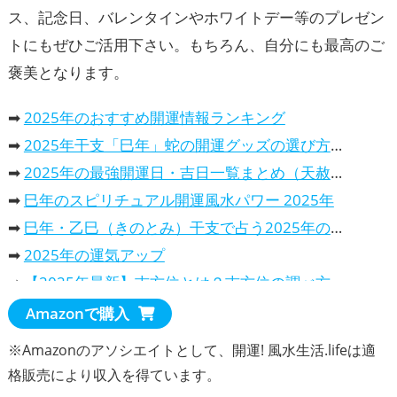
ス、記念日、バレンタインやホワイトデー等のプレゼン
トにもぜひご活用下さい。もちろん、自分にも最高のご
褒美となります。
➡
2025年のおすすめ開運情報ランキング
➡
2025年干支「巳年」蛇の開運グッズの選び方、意味と効果と活用法
➡
2025年の最強開運日・吉日一覧まとめ（天赦日・一粒万倍日…）
➡
巳年のスピリチュアル開運風水パワー 2025年
➡
巳年・乙巳（きのとみ）干支で占う2025年の運勢は、どんな一年？
➡
2025年の運気アップ
➡
【2025年最新】吉方位とは？吉方位の調べ方や吉報旅行先での過ごし方を解説
➡
2025年の開運カレンダー！風水で選ぶ、おすすめランキング
Amazonで購入
・
2025年干支巳年は、蛇（へび）の開運カレンダーで運気アップ
※Amazonのアソシエイトとして、開運! 風水生活.lifeは適
・
パワースポット・カレンダー2025年、開運効果抜群！
格販売により収入を得ています。
・
2025年の吉日や最強開運日が分かる暦のカレンダー