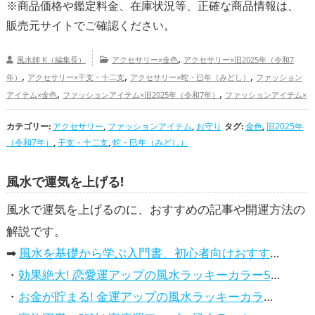
※商品価格や
鑑定料金
、在庫状況等、正確な商品情報は、
・
2025年の金運を上げる！選ぶべき開運カレンダー
販売元サイトでご確認ください。
・
恋愛運を引き寄せる！2025年おすすめ開運カレンダー
,
風水師 K（編集長）
アクセサリー×金色
アクセサリー×旧2025年（令和7
,
,
,
年）
アクセサリー×干支・十二支
アクセサリー×蛇・巳年（みどし）
ファッション
,
,
アイテム×金色
ファッションアイテム×旧2025年（令和7年）
ファッションアイテム×
,
,
,
干支・十二支
ファッションアイテム×蛇・巳年（みどし）
お守り×金色
お守り×旧
カテゴリー:
アクセサリー
,
,
ファッションアイテム
,
,
お守り
タグ:
金色
,
旧2025年
2025年（令和7年）
お守り×干支・十二支
お守り×蛇・巳年（みどし）
金色の開
（令和7年）
,
干支・十二支
,
蛇・巳年（みどし）
,
,
,
運グッズ
旧2025年（令和7年）の開運グッズ
干支・十二支の開運グッズ
蛇・巳年
,
,
,
（みどし）の開運グッズ
恋愛運アップ
金運アップ
家庭運・家族運アップ
総合
風水で運気を上げる!
運・全体運アップ
風水で運気を上げるのに、おすすめの記事や開運方法の
解説です。
➡
風水を基礎から学ぶ入門書、初心者向けおすすめ本
・
効果絶大! 恋愛運アップの風水ラッキーカラー5選、解説付き
・
お金が貯まる! 金運アップの風水ラッキーカラー5選、効果解説