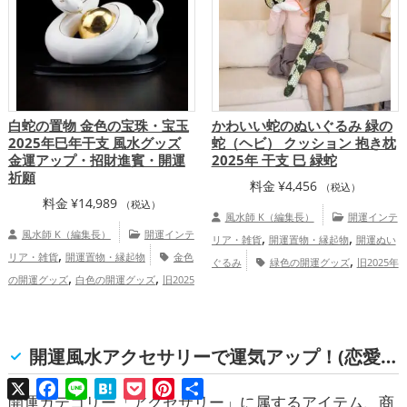
白蛇の置物 金色の宝珠・宝玉
かわいい蛇のぬいぐるみ 緑の
2025年巳年干支 風水グッズ
蛇（ヘビ） クッション 抱き枕
金運アップ・招財進賓・開運
2025年 干支 巳 緑蛇
祈願
料金
¥
4,456
（税込）
料金
¥
14,989
（税込）
風水師 K（編集長）
開運インテ
風水師 K（編集長）
開運インテ
,
,
リア・雑貨
開運置物・縁起物
開運ぬい
,
リア・雑貨
開運置物・縁起物
金色
,
ぐるみ
緑色の開運グッズ
旧2025年
,
,
の開運グッズ
白色の開運グッズ
旧2025
,
（令和7年）の開運グッズ
干支・十二支
,
年（令和7年）の開運グッズ
干支・十二
,
の開運グッズ
蛇・巳年（みどし）の開運
,
支の開運グッズ
蛇・巳年（みどし）の開
,
,
グッズ
寝室の開運グッズ
オフィス・事
,
運グッズ
店舗の開運グッズ
金運ア
,
開運風水アクセサリーで運気アップ！(恋愛運, 金運, 家庭運・家族運, 総合運・全体運)
務所の開運グッズ
恋愛運アップ
金
,
,
,
ップ
仕事運アップ
健康運アップ
家庭
,
,
,
運アップ
仕事運アップ
健康運アップ
X
Facebook
Line
Hatena
Pocket
Pinterest
共
,
運・家族運アップ
総合運・全体運アッ
,
有
開運カテゴリー「アクセサリー」に属するアイテム、商
家庭運・家族運アップ
総合運・全体運ア