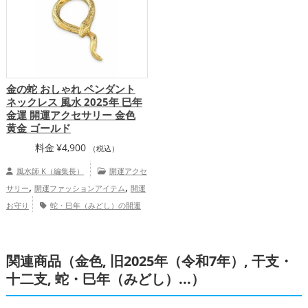
金の蛇 おしゃれ ペンダント
ネックレス 風水 2025年 巳年
金運 開運アクセサリー 金色
黄金 ゴールド
料金
¥
4,900
（税込）
風水師 K（編集長）
開運アクセ
,
,
サリー
開運ファッションアイテム
開運
お守り
蛇・巳年（みどし）の開運
,
,
グッズ
金色の開運グッズ
旧2025年（令
,
和7年）の開運グッズ
干支・十二支の開
,
関連商品（金色, 旧2025年（令和7年）, 干支・
運グッズ
恋愛運アップ
金運アッ
,
,
プ
家庭運・家族運アップ
総合運・全体
十二支, 蛇・巳年（みどし）...）
運アップ