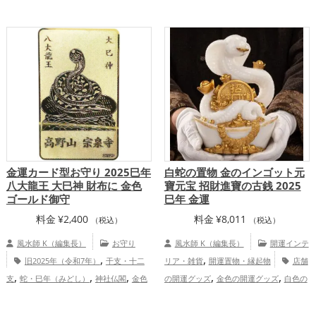
の開運グッズ
白色の開運グッズ
旧2025
十二支の開運グッズ
龍・辰年（たつど
,
,
年（令和7年）の開運グッズ
干支・十二
し）の開運グッズ
リビングの開運グッ
,
,
支の開運グッズ
蛇・巳年（みどし）の開
ズ
八卦鏡（八角形の鏡）ミラーの開運グ
,
,
運グッズ
金運アップ
家庭運・家族
ッズ
黒色の開運グッズ
金運アッ
,
,
,
,
運アップ
総合運・全体運アップ
プ
仕事運アップ
健康運アップ
家庭
,
運・家族運アップ
総合運・全体運アッ
プ
金運カード型お守り 2025巳年
白蛇の置物 金のインゴット元
八大龍王 大巳神 財布に 金色
寶元宝 招財進寶の古銭 2025
ゴールド御守
巳年 金運
料金
¥
2,400
料金
¥
8,011
（税込）
（税込）
風水師 K（編集長）
お守り
風水師 K（編集長）
開運インテ
,
,
旧2025年（令和7年）
干支・十二
リア・雑貨
開運置物・縁起物
店舗
,
,
,
,
,
支
蛇・巳年（みどし）
神社仏閣
金色
の開運グッズ
金色の開運グッズ
白色の
,
,
熊本県
九州地方
恋愛運アッ
開運グッズ
旧2025年（令和7年）の開運
,
,
,
,
,
プ
結婚運アップ
金運アップ
仕事運ア
グッズ
干支・十二支の開運グッズ
蛇・