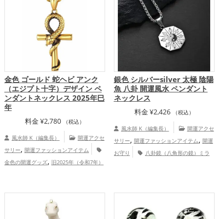
家庭運・家族運アップ
総合運・全体運ア
ップ
金色 ゴールド 蛇ヘビ アンク
銀色 シルバーsilver 太極 陰陽
（エジプト十字）デザイン ペ
魚 八卦 開運風水 ペンダント
ンダントネックレス 2025年巳
ネックレス
年
料金
¥
2,426
（税込）
料金
¥
2,780
（税込）
風水師 K（編集長）
開運アクセ
風水師 K（編集長）
開運アクセ
,
,
サリー
開運ファッションアイテム
開運
,
サリー
開運ファッションアイテム
お守り
八卦鏡（八角形の鏡）ミラ
,
金色の開運グッズ
旧2025年（令和7年）
,
ーの開運グッズ
結婚運アップ
仕事
,
の開運グッズ
干支・十二支の開運グッ
,
,
運アップ
家庭運・家族運アップ
総合
,
ズ
蛇・巳年（みどし）の開運グッズ
運・全体運アップ
,
,
恋愛運アップ
結婚運アップ
金運
,
,
アップ
仕事運アップ
家庭運・家族運ア