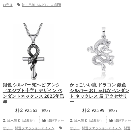
,
,
,
運アップ
金運アップ
仕事運アップ
健
お守り
蛇・巳年（みどし）の開運
,
康運アップ
総合運・全体運アップ
,
,
グッズ
金色の開運グッズ
旧2025年（令
,
和7年）の開運グッズ
干支・十二支の開
,
運グッズ
恋愛運アップ
金運アッ
,
,
プ
家庭運・家族運アップ
総合運・全体
運アップ
銀色 シルバー 蛇ヘビ アンク
かっこいい龍 ドラコン 銀色
（エジプト十字）デザイン ペ
シルバー おしゃれなペンダン
ンダントネックレス 2025年巳
ト ネックレス 辰 アクセサリ
年
ー
料金
¥
2,363
料金
¥
2,399
（税込）
（税込）
風水師 K（編集長）
開運アクセ
風水師 K（編集長）
開運アクセ
,
,
,
サリー
開運ファッションアイテム
サリー
開運ファッションアイテム
開運