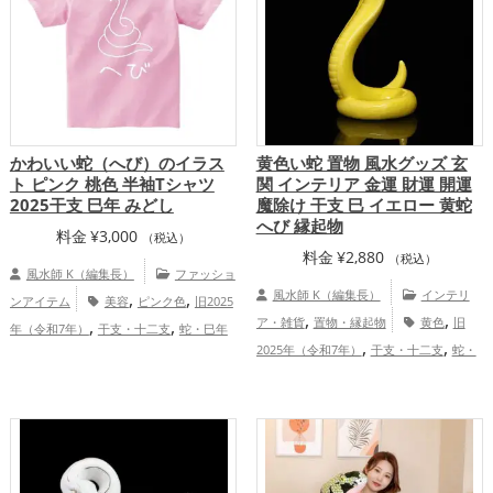
かわいい蛇（へび）のイラス
黄色い蛇 置物 風水グッズ 玄
ト ピンク 桃色 半袖Tシャツ
関 インテリア 金運 財運 開運
2025干支 巳年 みどし
魔除け 干支 巳 イエロー 黄蛇
へび 縁起物
料金
¥
3,000
（税込）
料金
¥
2,880
（税込）
風水師 K（編集長）
ファッショ
,
,
風水師 K（編集長）
インテリ
ンアイテム
美容
ピンク色
旧2025
,
,
,
,
ア・雑貨
置物・縁起物
黄色
旧
年（令和7年）
干支・十二支
蛇・巳年
,
,
,
2025年（令和7年）
干支・十二支
蛇・
（みどし）
恋愛運アップ
結婚運ア
,
,
,
,
巳年（みどし）
玄関
金運アップ
ップ
仕事運アップ
家庭運・家族運アッ
,
,
仕事運アップ
家庭運・家族運アップ
プ
総合運・全体運アップ