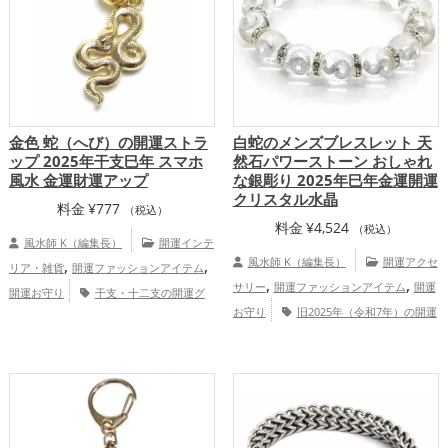
金色 蛇（へび）の開運ストラ
白蛇のメンズブレスレット 天
ップ 2025年干支巳年 スマホ
然石パワーストーン おしゃれ
風水 金運財運アップ
な銀彫り 2025年巳年金運開運
クリスタル水晶
料金
¥
777
（税込）
料金
¥
4,524
（税込）
風水師 K（編集長）
開運インテ
,
,
風水師 K（編集長）
開運アクセ
リア・雑貨
開運ファッションアイテム
,
,
サリー
開運ファッションアイテム
開運
開運お守り
干支・十二支の開運グ
,
,
お守り
旧2025年（令和7年）の開運
ッズ
蛇・巳年（みどし）の開運グッズ
,
,
,
,
グッズ
干支・十二支の開運グッズ
蛇・
スマホの開運グッズ
金色の開運グッズ
,
巳年（みどし）の開運グッズ
白色の開運
旧2025年（令和7年）の開運グッズ
,
,
,
グッズ
銀色の開運グッズ
恋愛運ア
金運アップ
仕事運アップ
健康運アッ
,
,
,
,
,
ップ
金運アップ
仕事運アップ
家庭
プ
家庭運・家族運アップ
総合運・全体
,
運・家族運アップ
総合運・全体運アッ
運アップ