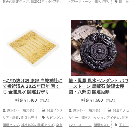
,
,
銀色の開運グッズ
旧2025年（令和7年）
パワーストーン
開運お守り
龍・辰
,
,
の開運グッズ
干支・十二支の開運グッ
年（たつどし）の開運グッズ
旧2024年
,
,
ズ
蛇・巳年（みどし）の開運グッズ
（令和6年）の開運グッズ
干支・十二支
,
,
,
金運アップ
仕事運アップ
健康運
の開運グッズ
金運アップ
仕事運ア
,
,
,
,
アップ
家庭運・家族運アップ
総合運・
ップ
健康運アップ
総合運・全体運アッ
全体運アップ
プ
へびの抜け殻 腹部 白蛇神社に
龍・鳳凰 風水ペンダント パワ
て祈祷済み 2025年巳年 宝く
ーストーン 黒曜石 陰陽太極
じ 金運風水 開運お守り
図・八卦図 開運厄除
料金
¥
1,480
料金
¥
1,680
（税込）
（税込）
風水師 K（編集長）
開運インテ
風水師 K（編集長）
開運アクセ
,
,
,
リア・雑貨
開運お守り
リビングの
サリー
開運ファッションアイテム
開運
,
,
,
開運グッズ
神社仏閣の開運グッズ
金色
パワーストーン
開運お守り
干支・
,
,
,