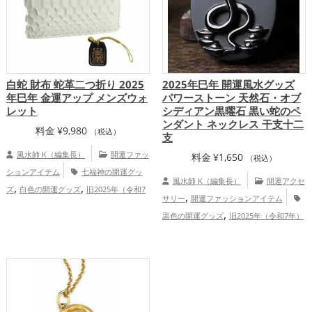
運・全体運アップ
白蛇 財布 蛇革二つ折り 2025
2025年巳年 開運風水グッズ
年巳年 金運アップ メンズウォ
パワーストーン 天然石・オブ
レット
シディアン黒曜石 黒い蛇のペ
ンダント ネックレス 干支十二
料金
¥
9,980
（税込）
支
風水師 K（編集長）
開運ファッ
料金
¥
1,650
（税込）
ションアイテム
七福神の開運グッ
風水師 K（編集長）
開運アクセ
,
,
ズ
白色の開運グッズ
旧2025年（令和7
,
サリー
開運ファッションアイテム
,
年）の開運グッズ
干支・十二支の開運グ
,
黒色の開運グッズ
旧2025年（令和7年）
,
ッズ
蛇・巳年（みどし）の開運グッズ
,
の開運グッズ
干支・十二支の開運グッ
,
金運アップ
総合運・全体運アップ
,
,
ズ
蛇・巳年（みどし）の開運グッズ
書
斎・勉強部屋の開運グッズ
金運ア
,
,
ップ
家庭運・家族運アップ
総合運・全
体運アップ