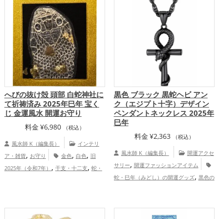
事運アップ
総合運・全体運アップ
,
,
運グッズ
トイレの開運グッズ
オフィ
,
ス・事務所の開運グッズ
店舗の開運グッ
,
,
ズ
旧2024年（令和6年）の開運グッズ
,
銀色の開運グッズ
金運アップ
仕事
,
,
運アップ
健康運アップ
家庭運・家族運
,
アップ
総合運・全体運アップ
へびの抜け殻 頭部 白蛇神社に
黒色 ブラック 黒蛇ヘビ アン
て祈祷済み 2025年巳年 宝く
ク（エジプト十字）デザイン
じ 金運風水 開運お守り
ペンダントネックレス 2025年
巳年
料金
¥
6,980
（税込）
料金
¥
2,363
（税込）
風水師 K（編集長）
インテリ
,
,
,
風水師 K（編集長）
開運アクセ
ア・雑貨
お守り
金色
白色
旧
,
,
,
サリー
開運ファッションアイテム
2025年（令和7年）
干支・十二支
蛇・
,
,
蛇・巳年（みどし）の開運グッズ
黒色の
巳年（みどし）
神社仏閣
金運アッ
,
,
,
開運グッズ
旧2025年（令和7年）の開運
プ
家庭運・家族運アップ
総合運・全体
,
グッズ
干支・十二支の開運グッズ
運アップ
,
,
恋愛運アップ
金運アップ
仕事運アッ