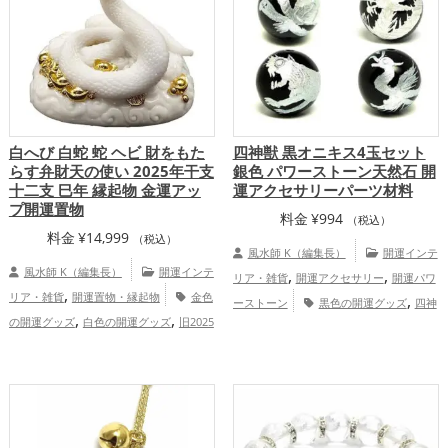
,
ップ
総合運・全体運アップ
白へび 白蛇 蛇 ヘビ 財をもた
四神獣 黒オニキス4玉セット
らす弁財天の使い 2025年干支
銀色 パワーストーン天然石 開
十二支 巳年 縁起物 金運アッ
運アクセサリーパーツ材料
プ開運置物
料金
¥
994
（税込）
料金
¥
14,999
（税込）
風水師 K（編集長）
開運インテ
風水師 K（編集長）
開運インテ
,
,
リア・雑貨
開運アクセサリー
開運パワ
,
リア・雑貨
開運置物・縁起物
金色
,
ーストーン
黒色の開運グッズ
四神
,
,
の開運グッズ
白色の開運グッズ
旧2025
,
（四獣）・五神獣の開運グッズ
銀色の開
,
年（令和7年）の開運グッズ
干支・十二
,
運グッズ
金運アップ
仕事運アッ
,
支の開運グッズ
蛇・巳年（みどし）の開
,
,
プ
健康運アップ
家庭運・家族運アッ
,
運グッズ
七福神の開運グッズ
金運
,
プ
総合運・全体運アップ
アップ