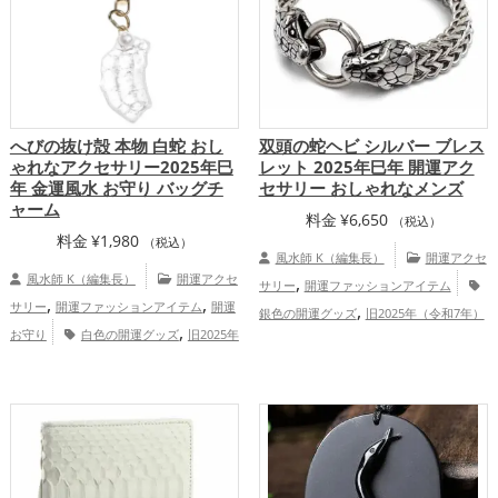
プ
へびの抜け殻 本物 白蛇 おし
双頭の蛇ヘビ シルバー ブレス
ゃれなアクセサリー2025年巳
レット 2025年巳年 開運アク
年 金運風水 お守り バッグチ
セサリー おしゃれなメンズ
ャーム
料金
¥
6,650
（税込）
料金
¥
1,980
（税込）
風水師 K（編集長）
開運アクセ
風水師 K（編集長）
開運アクセ
,
サリー
開運ファッションアイテム
,
,
サリー
開運ファッションアイテム
開運
,
銀色の開運グッズ
旧2025年（令和7年）
,
お守り
白色の開運グッズ
旧2025年
,
の開運グッズ
干支・十二支の開運グッ
,
（令和7年）の開運グッズ
干支・十二支
,
ズ
蛇・巳年（みどし）の開運グッズ
,
の開運グッズ
蛇・巳年（みどし）の開運
,
,
金運アップ
仕事運アップ
家庭
,
,
グッズ
書斎・勉強部屋の開運グッズ
神
,
運・家族運アップ
総合運・全体運アッ
,
社仏閣の開運グッズ
七福神の開運グッ
プ
,
,
ズ
金運アップ
仕事運アップ
総合