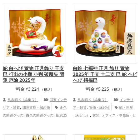
,
,
,
愛運アップ
結婚運アップ
金運アップ
,
,
仕事運アップ
健康運アップ
家庭運・家
,
族運アップ
総合運・全体運アップ
蛇 白へび 置物 正月飾り 干支
白蛇 七福神 正月 飾り 置物
巳 打出の小槌 小判 破魔矢 開
2025年 干支 十二支 巳 蛇 ヘビ
運 厄除 2025年
へび 招福巳
料金
¥
3,224
料金
¥
5,225
（税込）
（税込）
風水師 K（編集長）
開運インテ
風水師 K（編集長）
インテリ
,
,
リア・雑貨
開運置物・縁起物
金色
ア・雑貨
置物・縁起物
蛇・巳年
,
,
,
,
,
の開運グッズ
白色の開運グッズ
旧2025
（みどし）
玄関
オフィス・事務所
七
,
,
,
,
年（令和7年）の開運グッズ
干支・十二
福神
白色
旧2025年（令和7年）
干
,
,
支の開運グッズ
蛇・巳年（みどし）の開
支・十二支
金運アップ
仕事運アッ
,
,
,
,
運グッズ
玄関の開運グッズ
リビングの
プ
健康運アップ
家庭運・家族運アッ