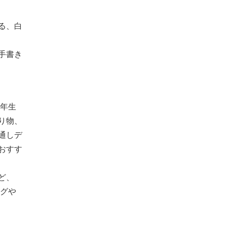
る、白
手書き
巳年生
り物、
通しデ
おすす
ど、
ングや