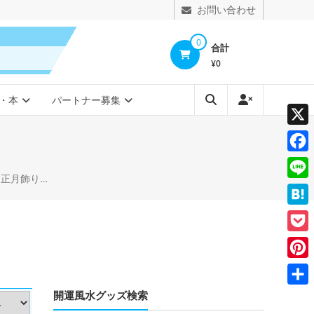
お問い合わせ
0
合計
¥0
・本
パートナー募集
X
Face
い 巳 屏風付
Line
Hate
Pocke
Pinte
開運風水グッズ検索
共