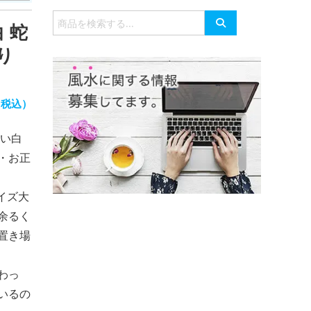
有
検
白 蛇
索
対
り
象:
（税込）
いい白
・お正
イズ大
余るく
置き場
わっ
いるの