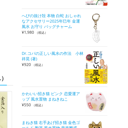
へびの抜け殻 本物 白蛇 おしゃれ
なアクセサリー2025年巳年 金運
風水 お守り バッグチャーム
¥
1,980
（税込）
Dr.コパの正しい風水の作法 小林
祥晃 (著)
¥
920
（税込）
.）
かわいい招き猫 ピンク 恋愛運ア
ップ 風水置物 まねきねこ
¥
550
（税込）
まねき猫 右手あげ招き猫 金色ゴ
ールド 陶器 風水置物 商売繁盛