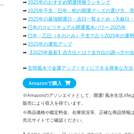
➡
2025年のおすすめ開運情報ランキング
➡
2025年干支「巳年」蛇の開運グッズの選び方、意味と効果と活用
➡
2025年の最強開運日・吉日一覧まとめ（天赦日・一粒万倍日…
➡
巳年のスピリチュアル開運風水パワー 2025年
➡
巳年・乙巳（きのとみ）干支で占う2025年の運勢は、どんな一年
➡
2025年の運気アップ
➡
【2025年最新】吉方位とは？吉方位の調べ方や吉報旅行先での過ごし方を解
➡
2025年の開運カレンダー！風水で選ぶ、おすすめランキン
➡
玄関風水で金運アップ！すぐにできる簡単な方法
・
2025年干支巳年は、蛇（へび）の開運カレンダーで運気アッ
・
パワースポット・カレンダー2025年、開運効果抜群
Amazonで購入
・
2025年の吉日や最強開運日が分かる暦のカレン
・
2025年の金運を上げる！選ぶべき開運カレンダ
※Amazonのアソシエイトとして、開運! 風水生活.life
・
恋愛運を引き寄せる！2025年おすすめ開運カレンダ
販売により収入を得ています。
※商品価格や
鑑定料金
、在庫状況等、正確な商品情報
売元サイトでご確認ください。
,
風水師 K（編集長）
インテリア・雑貨×白色
インテリア・雑貨×旧