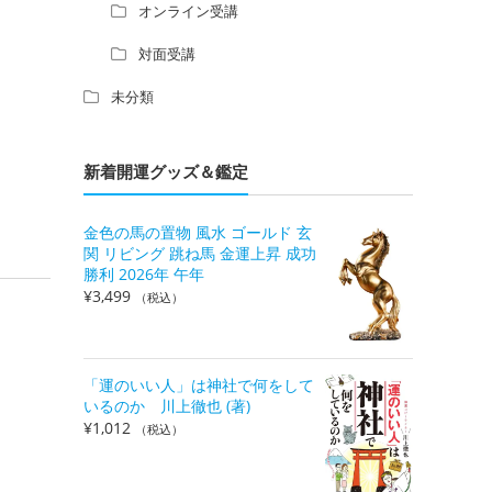
オンライン受講
対面受講
未分類
新着開運グッズ＆鑑定
金色の馬の置物 風水 ゴールド 玄
関 リビング 跳ね馬 金運上昇 成功
勝利 2026年 午年
¥
3,499
（税込）
「運のいい人」は神社で何をして
いるのか 川上徹也 (著)
¥
1,012
（税込）