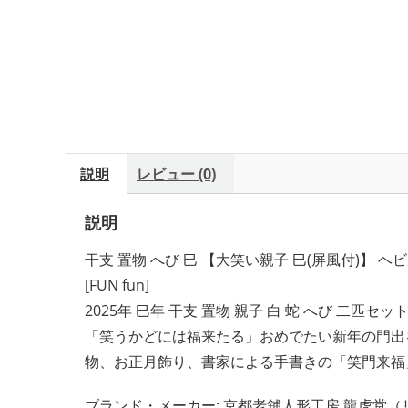
説明
レビュー (0)
説明
干支 置物 へび 巳 【大笑い親子 巳(屏風付)】 
[FUN fun]
2025年 巳年 干支 置物 親子 白 蛇 へび 二匹セ
「笑うかどには福来たる」おめでたい新年の門出
物、お正月飾り、書家による手書きの「笑門来福
ブランド・メーカー: 京都老舖人形工房 龍虎堂