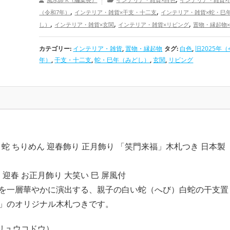
,
,
（令和7年）
インテリア・雑貨×干支・十二支
インテリア・雑貨×蛇・巳
,
,
,
し）
インテリア・雑貨×玄関
インテリア・雑貨×リビング
置物・縁起物
,
,
物・縁起物×旧2025年（令和7年）
置物・縁起物×干支・十二支
置物・縁
,
,
カテゴリー:
インテリア・雑貨
,
置物・縁起物
タグ:
白色
,
旧2025年（
巳年（みどし）
置物・縁起物×玄関
置物・縁起物×リビング
白色の
,
,
,
年）
,
干支・十二支
,
蛇・巳年（みどし）
,
玄関
,
リビング
ズ
旧2025年（令和7年）の開運グッズ
干支・十二支の開運グッズ
蛇・
,
,
し）の開運グッズ
玄関の開運グッズ
リビングの開運グッズ
恋愛運
,
,
,
,
結婚運アップ
金運アップ
仕事運アップ
健康運アップ
家庭運・家族運
合運・全体運アップ
ヘビ 蛇 ちりめん 迎春飾り 正月飾り 「笑門来福」木札つき 日本製
ット 迎春 お正月飾り 大笑い 巳 屏風付
を一層華やかに演出する、親子の白い蛇（へび）白蛇の干支置
」のオリジナル木札つきです。
（リュウコドウ）