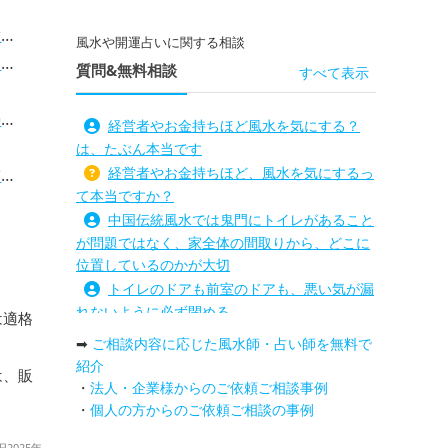
法
風水や開運占いに関する相談
）
質問&無料相談
すべて表示
？
経営者やお金持ちほど風水を気にする？
は、たぶん本当です
経営者やお金持ちほど、風水を気にするっ
説
て本当ですか？
グ
中国伝統風水では鬼門にトイレがあること
プ
が問題ではなく、家全体の間取りから、どこに
！
位置しているのかが大切
ダー
トイレのドアも前室のドアも、悪い気が漏
れないように必ず閉める
ー
は適格
路沖殺対策としては、お庭に道路との垣根
ー
➡
ご相談内容に応じた風水師・占い師を無料で
を造られるとよい
紹介
は、販
庭を広げると路沖殺（ろちゅうさつ）は防
・
法人・企業様からのご依頼ご相談事例
げますか？
・
個人の方からのご依頼ご相談の事例
トイレ前室のドアの開け閉めについて
2025年