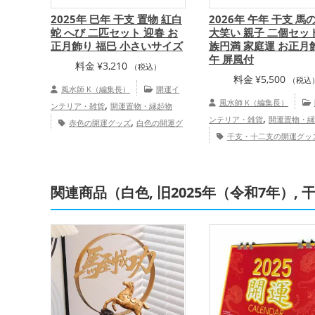
2025年 巳年 干支 置物 紅白
2026年 午年 干支 馬
蛇 へび 二匹セット 迎春 お
大笑い 親子 二個セッ
正月飾り 福巳 小さいサイズ
族円満 家庭運 お正月
午 屏風付
料金
¥
3,210
（税込）
料金
¥
5,500
（税込
風水師 K（編集長）
開運イ
,
風水師 K（編集長）
ンテリア・雑貨
開運置物・縁起物
,
,
ンテリア・雑貨
開運置物・縁
赤色の開運グッズ
白色の開運グ
,
干支・十二支の開運グッ
ッズ
旧2025年（令和7年）の開運グ
,
,
午年（うまどし）の開運グッ
ッズ
干支・十二支の開運グッズ
,
,
の開運グッズ
リビングの開運
蛇・巳年（みどし）の開運グッズ
玄
,
2026年（令和8年）の開運グ
関連商品（白色, 旧2025年（令和7年）, 
関の開運グッズ
リビングの開運グッ
,
,
色の開運グッズ
恋愛運
ズ
恋愛運アップ
結婚運アップ
,
,
,
,
結婚運アップ
金運アップ
仕
金運アップ
仕事運アップ
健康運ア
,
,
,
,
ップ
健康運アップ
家庭運・
ップ
家庭運・家族運アップ
総合
,
アップ
総合運・全体運アップ
運・全体運アップ