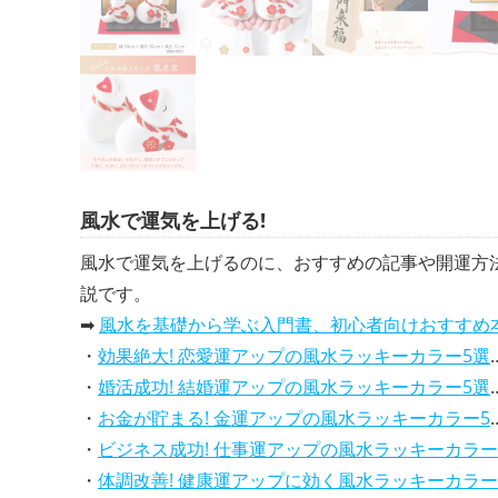
風水で運気を上げる!
風水で運気を上げるのに、おすすめの記事や開運方
説です。
➡
風水を基礎から学ぶ入門書、初心者向けおすすめ
・
効果絶大! 恋愛運アップの風水ラッキーカラー5選、解説付き
・
婚活成功! 結婚運アップの風水ラッキーカラー5選、効果解説
・
お金が貯まる! 金運アップの風水ラッキーカラー5選、効果解説
・
ビジネス成功! 仕事運アップの風水ラッキーカラー5選、効果解説
・
体調改善! 健康運アップに効く風水ラッキーカラー5選、効果と活用法を解説