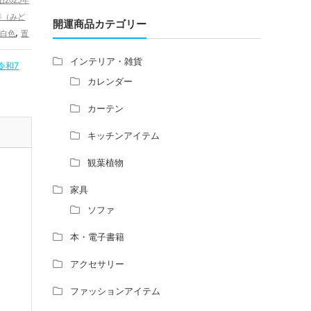
増築して家相の中心軸が変わると、鬼門の
年（みど
方角にあるトイレの位置はずれますか？
開運商品カテゴリー
,
×白色
置
青澄杏樹 （アオスミアンジュ）先生から
起物×蛇・
のご回答です。
インテリア・雑貨
令和7
開運グッ
占い師さんは、幽霊を見たことがあります
カレンダー
巳年（みど
か？
,
アップ
家相風水の診断・鑑定料金や相場について
カーテン
,
アップ
総
家相・風水の鑑定料金の相場が知りたい。
キッチンアイテム
風水の流派について教えてください。
風水で個人の運勢を占う方法はあります
観葉植物
か？
風水師になるには、どんな勉強をすればい
家具
いですか？
ソファ
本・電子書籍
アクセサリー
ファッションアイテム