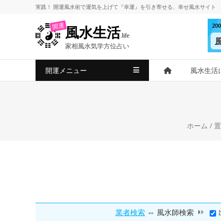
コ
実践！
開運風水術
で
運気を上げて
『幸運』を引き寄せる、
幸せ風水サイト
ン
2
開運
風水生活
テ
.life
ン
家相風水気学方位占い
ツ
へ
開運メニュー
風水生活
ス
キ
ッ
プ
ホーム
/
置
⇔
業者検索
風水師検索