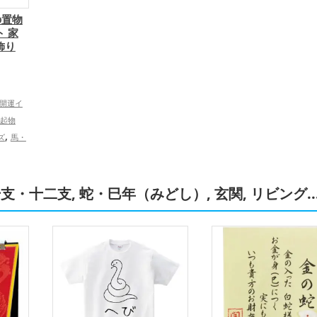
の置物
ト 家
飾り
）
開運イ
起物
,
ズ
馬・
,
ズ
玄関
,
グッズ
,
ッズ
白
干支・十二支, 蛇・巳年（みどし）, 玄関, リビング..
,
アップ
事運ア
家族運