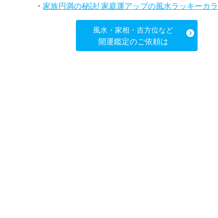
・
家族円満の秘訣! 家庭運アップの風水ラッキーカラー5選、効果解説
風水・家相・吉方位など
開運鑑定のご依頼は