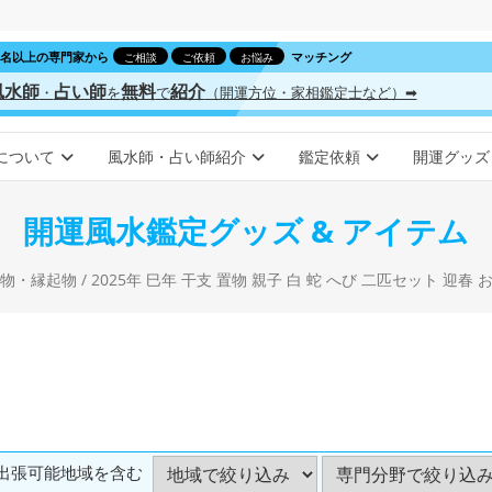
00名以上の専門家から
マッチング
ご相談
ご依頼
お悩み
風水師
占い師
無料
紹介
・
を
で
（開運方位・家相鑑定士など）➡
について
風水師・占い師紹介
鑑定依頼
開運グッズ
開運風水鑑定グッズ & アイテム
物・縁起物
/ 2025年 巳年 干支 置物 親子 白 蛇 へび 二匹セット 迎春 お正月飾り 大笑
出張可能地域を含む