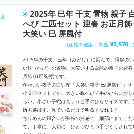
2025年 巳年 干支 置物 親子 
へび 二匹セット 迎春 お正月飾
大笑い 巳 屏風付
¥
5,570
（
価格を確認
）
料金
2025年の干支、巳年（みどし）に因んで、縁起の
い蛇（へび）の置物、大笑いする白蛇の親子の迎春
月飾り(屏風付)です。
かわいい親子の白い蛇「大笑い親子 巳(屏風付)」サ
小２匹セットです。大きい親へびで手のひらに少し
らい、小さい子蛇はちょうど手のひらサイズです。
所も選ばず、見ているだけで明るくなれます。
ちりめんの風合いが独特の質感で、細部にまでこだ
て、丁寧に、大切に、ひとつひとつ手づくりされて