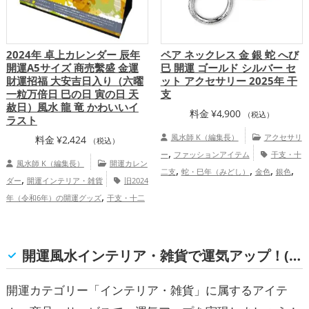
2024年 卓上カレンダー 辰年
ペア ネックレス 金 銀 蛇 へび
開運A5サイズ 商売繫盛 金運
巳 開運 ゴールド シルバー セ
財運招福 大安吉日入り（六曜
ット アクセサリー 2025年 干
一粒万倍日 巳の日 寅の日 天
支
赦日）風水 龍 竜 かわいいイ
料金
¥
4,900
（税込）
ラスト
風水師 K（編集長）
アクセサリ
料金
¥
2,424
（税込）
,
ー
ファッションアイテム
干支・十
風水師 K（編集長）
開運カレン
,
,
,
,
二支
蛇・巳年（みどし）
金色
銀色
,
ダー
開運インテリア・雑貨
旧2024
旧2025年（令和7年）
恋愛運アッ
,
年（令和6年）の開運グッズ
干支・十二
,
,
,
プ
金運アップ
仕事運アップ
家庭運・
,
支の開運グッズ
龍・辰年（たつどし）の
,
家族運アップ
総合運・全体運アップ
,
開運グッズ
金運アップ
健康運アッ
プ
開運風水インテリア・雑貨で運気アップ！(金運, 仕事運, 健康運, 家庭運・家族運, 総合運・全体運)
開運カテゴリー「インテリア・雑貨」に属するアイテ