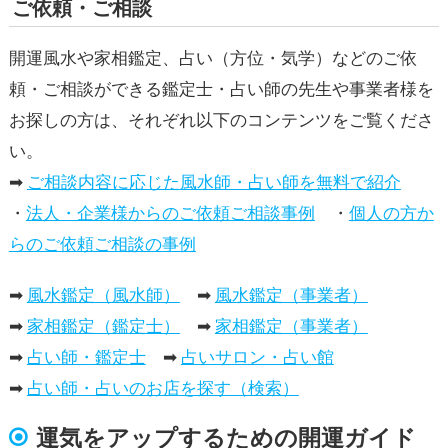
ご依頼・ご相談
開運風水や家相鑑定、占い（方位・気学）などのご依
頼・ご相談ができる鑑定士・占い師の先生や事業者様を
お探しの方は、それぞれ以下のコンテンツをご覧くださ
い。
➡
ご相談内容に応じた風水師・占い師を無料で紹介
・
法人・企業様からのご依頼ご相談事例
・
個人の方か
らのご依頼ご相談の事例
➡
風水鑑定（風水師）
➡
風水鑑定（事業者）
➡
家相鑑定（鑑定士）
➡
家相鑑定（事業者）
➡
占い師・鑑定士
➡
占いサロン・占い館
➡
占い師・占いのお店を探す（検索）
運気をアップするための開運ガイド