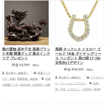
龍の置物 辰年干支 黒龍ブラッ
馬蹄 ネックレス イエロー ゴ
ク木製 開運グッズ 風水インテ
ールド 18金 ダイヤ レディー
リア プレゼント
ス ペンダント 馬の蹄 ひづめ
女性向けデザイン
料金
¥
4,999
（税込）
料金
¥
58,000
（税込）
風水師 K（編集長）
開運インテ
,
風水師 K（編集長）
アクセサリ
リア・雑貨
開運置物・縁起物
店舗
,
,
,
ー
ファッションアイテム
金色
の開運グッズ
旧2024年（令和6年）の開
,
,
,
馬・午年（うまどし）
2026年（令和8
運グッズ
黒色の開運グッズ
干支・十二
,
,
,
年）
金運アップ
仕事運アップ
総
支の開運グッズ
龍・辰年（たつどし）の
,
,
合運・全体運アップ
開運グッズ
玄関の開運グッズ
寝室の開