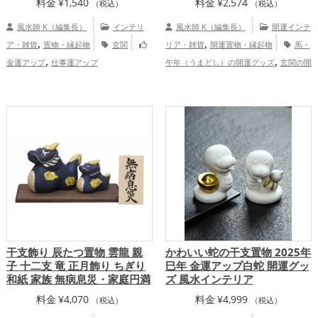
料金
¥
1,540
料金
¥
2,574
（税込）
（税込）
風水師 K（編集長）
インテリ
風水師 K（編集長）
開運インテ
,
,
ア・雑貨
置物・縁起物
玄関
リア・雑貨
開運置物・縁起物
馬・
,
,
金運アップ
仕事運アップ
午年（うまどし）の開運グッズ
玄関の開
,
,
運グッズ
リビングの開運グッズ
寝室の
,
開運グッズ
オフィス・事務所の開運グッ
,
,
ズ
2026年（令和8年）の開運グッズ
金
,
,
色の開運グッズ
白色の開運グッズ
干
支・十二支の開運グッズ
金運アッ
,
,
,
プ
仕事運アップ
健康運アップ
家庭
,
運・家族運アップ
総合運・全体運アッ
プ
干支飾り 辰たつ置物 雲龍 親
かわいい蛇の干支置物 2025年
子 十二支 竜 正月飾り ちぎり
巳年 金運アップ白蛇 開運グッ
和紙 家族 無病息災・家庭円満
ズ 風水インテリア
料金
¥
4,070
料金
¥
4,999
（税込）
（税込）