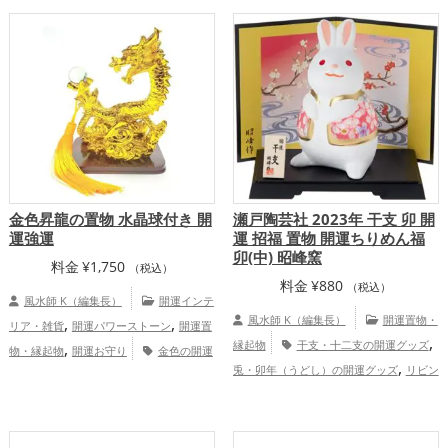
二支の開運グッズ
龍・辰年（たつどし）
の開運グッズ
玄関の開運グッズ
リビン
,
,
の開運グッズ
金運アップ
仕事運ア
グの開運グッズ
白色の開運グッズ
,
,
,
ップ
家庭運・家族運アップ
恋愛運アップ
結婚運アップ
金運アッ
,
,
,
プ
仕事運アップ
健康運アップ
家庭
,
運・家族運アップ
総合運・全体運アッ
プ
金色昇龍の置物 水晶球付き 開
瀬戸陶芸社 2023年 干支 卯 開
運強運
運 招福 置物 開運ちりめん福
卯(中) 昭峰窯
料金
¥
1,750
（税込）
料金
¥
880
（税込）
風水師 K（編集長）
開運インテ
,
,
風水師 K（編集長）
開運置物・
リア・雑貨
開運パワーストーン
開運置
,
,
縁起物
干支・十二支の開運グッズ
物・縁起物
開運お守り
金色の開運
,
,
,
兎・卯年（うどし）の開運グッズ
リビン
グッズ
干支・十二支の開運グッズ
龍・
グの開運グッズ
家庭運・家族運ア
辰年（たつどし）の開運グッズ
金
,
ップ
運アップ
家庭運・家族運アップ