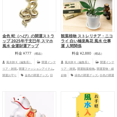
ップ
金色 蛇（へび）の開運ストラ
観葉植物 ストレリチア・ニコ
ップ 2025年干支巳年 スマホ
ライ 白い極楽鳥花 風水 仕事
風水 金運財運アップ
運 人間関係
料金
¥
777
料金
¥
2,880
（税込）
（税込）
風水師 K（編集長）
開運インテ
風水師 K（編集長）
開運インテ
,
,
,
,
リア・雑貨
開運ファッションアイテム
リア・雑貨
開運観葉植物
開運置物・縁
,
,
開運お守り
金色の開運グッズ
旧
起物
緑色の開運グッズ
白色の開運
,
,
2025年（令和7年）の開運グッズ
干支・
グッズ
リビングの開運グッズ
仕事
,
,
十二支の開運グッズ
蛇・巳年（みどし）
運アップ
家庭運・家族運アップ
,
の開運グッズ
スマホの開運グッズ
,
,
金運アップ
仕事運アップ
健康運アッ
,
,
プ
家庭運・家族運アップ
総合運・全体
運アップ