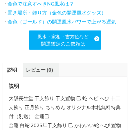
・
金色で注意すべきNG風水は？
・
置き場所・飾り方（金色の開運風水グッズ）
・
金色（ゴールド）の開運風水パワーで上がる運気
風水・家相・吉方位など
開運鑑定のご依頼は
説明
レビュー (0)
説明
大阪長生堂 干支飾り 干支置物 巳 蛇 ヘビ へび 十二
支飾り 正月飾り ちりめん オリジナル木札無料特典
付（別送） 金運巳
金運 白蛇 2025年干支飾り 巳 かわいい蛇 へび 置物