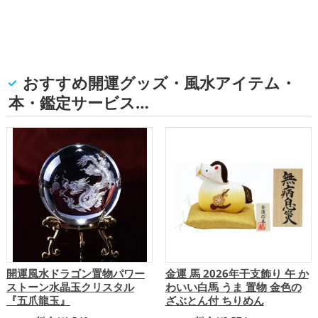
おすすめ開運グッズ・風水アイテム・
本・鑑定サービス…
開運風水ドラゴン置物パワー
金運 馬 2026年干支飾り 午 か
ストーン水晶玉クリスタル
わいい白馬 うま 置物 金色の
『五爪龍玉』
ざぶとん付 ちりめん