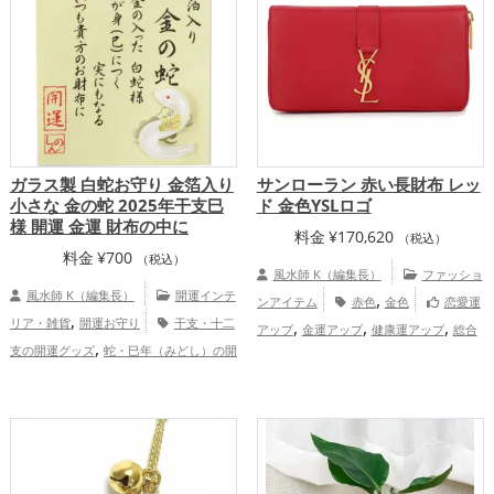
,
室の開運グッズ
バスルームの開運グッ
体運アップ
,
,
ズ
トイレの開運グッズ
オフィス・事務
,
所の開運グッズ
金運アップ
仕事運
,
,
アップ
健康運アップ
家庭運・家族運ア
,
ップ
総合運・全体運アップ
ガラス製 白蛇お守り 金箔入り
サンローラン 赤い長財布 レッ
小さな 金の蛇 2025年干支巳
ド 金色YSLロゴ
様 開運 金運 財布の中に
料金
¥
170,620
（税込）
料金
¥
700
（税込）
風水師 K（編集長）
ファッショ
風水師 K（編集長）
開運インテ
,
ンアイテム
赤色
金色
恋愛運
,
リア・雑貨
開運お守り
干支・十二
,
,
,
アップ
金運アップ
健康運アップ
総合
,
支の開運グッズ
蛇・巳年（みどし）の開
運・全体運アップ
,
,
運グッズ
金色の開運グッズ
白色の開運
,
グッズ
旧2025年（令和7年）の開運グッ
,
,
ズ
恋愛運アップ
結婚運アップ
金
,
,
,
運アップ
仕事運アップ
健康運アップ
,
家庭運・家族運アップ
総合運・全体運ア