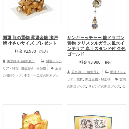
開運 龍の置物 昇運金龍 瀬戸
サンキャッチャー 龍ドラゴン
焼 小さいサイズ プレゼント
置物 クリスタルガラス風水イ
ンテリア 卓上スタンド付 金色
料金
¥
2,980
（税込）
ゴールド
風水師 K（編集長）
開運インテ
料金
¥
3,980
（税込）
,
リア・雑貨
開運置物・縁起物
金色
風水師 K（編集長）
開運インテ
,
の開運グッズ
干支・十二支の開運グッ
,
リア・雑貨
開運置物・縁起物
玄関
,
,
ズ
龍・辰年（たつどし）の開運グッズ
,
,
の開運グッズ
リビングの開運グッズ
金
,
飲食店の開運グッズ
金運アップ
仕
,
色の開運グッズ
パワースポットの開運グ
,
,
事運アップ
健康運アップ
家庭運・家族
,
,
ッズ
干支・十二支の開運グッズ
龍・辰
運アップ
年（たつどし）の開運グッズ
恋愛
,
運アップ
仕事運アップ