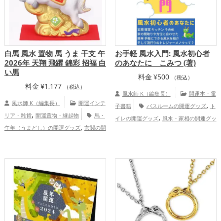
白馬 風水 置物 馬 うま 干支 午
お手軽 風水入門: 風水初心者
2026年 天翔 飛躍 錦彩 招福 白
のあなたに こみつ (著)
い馬
料金
¥
500
（税込）
料金
¥
1,177
（税込）
風水師 K（編集長）
開運本・電
風水師 K（編集長）
開運インテ
,
子書籍
バスルームの開運グッズ
ト
,
リア・雑貨
開運置物・縁起物
馬・
,
イレの開運グッズ
風水・家相の開運グッ
,
午年（うまどし）の開運グッズ
玄関の開
,
,
ズ
玄関の開運グッズ
キッチンの開運グ
,
,
運グッズ
書斎・勉強部屋の開運グッズ
,
ッズ
寝室の開運グッズ
金運アッ
,
2026年（令和8年）の開運グッズ
金色の
,
,
プ
仕事運アップ
家庭運・家族運アッ
,
,
開運グッズ
白色の開運グッズ
干支・十
,
プ
総合運・全体運アップ
,
二支の開運グッズ
金運アップ
仕事
,
,
運アップ
健康運アップ
家庭運・家族運
,
アップ
総合運・全体運アップ