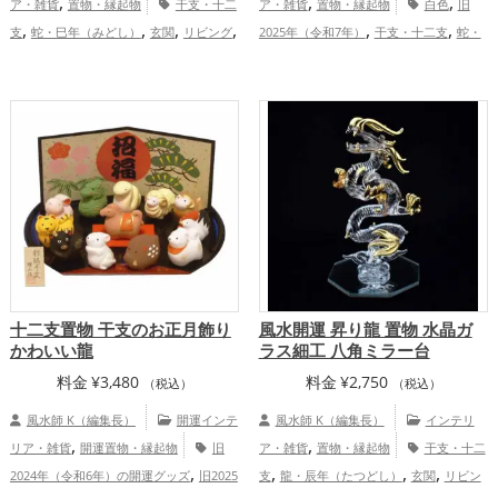
,
,
,
ア・雑貨
置物・縁起物
干支・十二
ア・雑貨
置物・縁起物
白色
旧
,
,
,
,
,
,
支
蛇・巳年（みどし）
玄関
リビング
2025年（令和7年）
干支・十二支
蛇・
,
,
,
,
白色
旧2025年（令和7年）
金運ア
巳年（みどし）
玄関
リビング
赤色
,
,
,
,
,
ップ
仕事運アップ
健康運アップ
総合
恋愛運アップ
結婚運アップ
金運
,
,
,
運・全体運アップ
アップ
仕事運アップ
健康運アップ
家
,
庭運・家族運アップ
総合運・全体運アッ
プ
十二支置物 干支のお正月飾り
風水開運 昇り龍 置物 水晶ガ
かわいい龍
ラス細工 八角ミラー台
料金
¥
3,480
料金
¥
2,750
（税込）
（税込）
風水師 K（編集長）
開運インテ
風水師 K（編集長）
インテリ
,
,
リア・雑貨
開運置物・縁起物
旧
ア・雑貨
置物・縁起物
干支・十二
,
,
,
,
2024年（令和6年）の開運グッズ
旧2025
支
龍・辰年（たつどし）
玄関
リビン