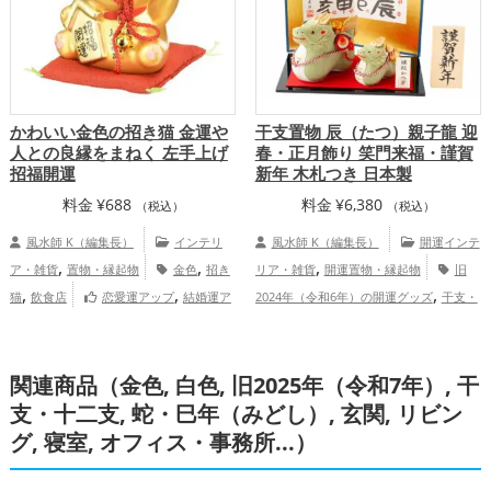
かわいい金色の招き猫 金運や
干支置物 辰（たつ）親子龍 迎
人との良縁をまねく 左手上げ
春・正月飾り 笑門来福・謹賀
招福開運
新年 木札つき 日本製
料金
¥
688
料金
¥
6,380
（税込）
（税込）
風水師 K（編集長）
インテリ
風水師 K（編集長）
開運インテ
,
,
,
ア・雑貨
置物・縁起物
金色
招き
リア・雑貨
開運置物・縁起物
旧
,
,
,
猫
飲食店
恋愛運アップ
結婚運ア
2024年（令和6年）の開運グッズ
干支・
,
,
,
,
ップ
金運アップ
仕事運アップ
健康運
十二支の開運グッズ
龍・辰年（たつど
,
,
,
アップ
家庭運・家族運アップ
総合運・
し）の開運グッズ
仕事運アップ
健
,
関連商品（金色, 白色, 旧2025年（令和7年）, 干
全体運アップ
康運アップ
家庭運・家族運アップ
支・十二支, 蛇・巳年（みどし）, 玄関, リビン
グ, 寝室, オフィス・事務所...）