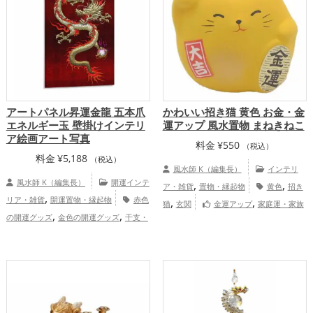
家庭運・家族運アップ
アートパネル昇運金龍 五本爪
かわいい招き猫 黄色 お金・金
エネルギー玉 壁掛けインテリ
運アップ 風水置物 まねきねこ
ア絵画アート写真
料金
¥
550
（税込）
料金
¥
5,188
（税込）
風水師 K（編集長）
インテリ
風水師 K（編集長）
開運インテ
,
,
ア・雑貨
置物・縁起物
黄色
招き
,
リア・雑貨
開運置物・縁起物
赤色
,
,
猫
玄関
金運アップ
家庭運・家族
,
,
の開運グッズ
金色の開運グッズ
干支・
,
運アップ
総合運・全体運アップ
,
十二支の開運グッズ
龍・辰年（たつど
,
,
し）の開運グッズ
玄関の開運グッズ
リ
,
ビングの開運グッズ
健康運アップ
総合運・全体運アップ