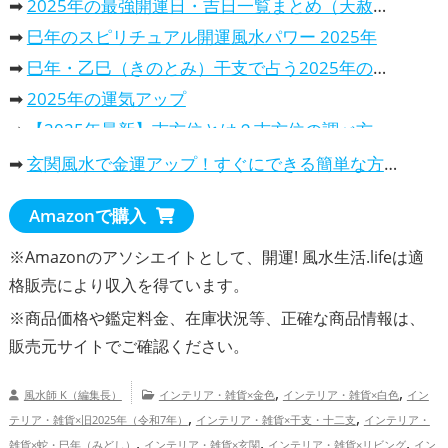
➡
2025年の最強開運日・吉日一覧まとめ（天赦日・一粒万倍日…）
➡
巳年のスピリチュアル開運風水パワー 2025年
➡
巳年・乙巳（きのとみ）干支で占う2025年の運勢は、どんな一年？
➡
2025年の運気アップ
➡
【2025年最新】吉方位とは？吉方位の調べ方や吉報旅行先での過ごし方を解説
➡
2025年の開運カレンダー！風水で選ぶ、おすすめランキング
➡
玄関風水で金運アップ！すぐにできる簡単な方法
・
2025年干支巳年は、蛇（へび）の開運カレンダーで運気アップ
Amazonで購入
・
パワースポット・カレンダー2025年、開運効果抜群！
・
2025年の吉日や最強開運日が分かる暦のカレンダー
※Amazonのアソシエイトとして、開運! 風水生活.lifeは適
・
2025年の金運を上げる！選ぶべき開運カレンダー
格販売により収入を得ています。
※商品価格や
鑑定料金
、在庫状況等、正確な商品情報は、
販売元サイトでご確認ください。
,
,
風水師 K（編集長）
インテリア・雑貨×金色
インテリア・雑貨×白色
イン
,
,
テリア・雑貨×旧2025年（令和7年）
インテリア・雑貨×干支・十二支
インテリア・
,
,
,
雑貨×蛇・巳年（みどし）
インテリア・雑貨×玄関
インテリア・雑貨×リビング
イン