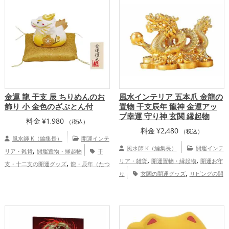
金運 龍 干支 辰 ちりめんのお
風水インテリア 五本爪 金龍の
飾り 小 金色のざぶとん付
置物 干支辰年 龍神 金運アッ
プ幸運 守り神 玄関 縁起物
料金
¥
1,980
（税込）
料金
¥
2,480
（税込）
風水師 K（編集長）
開運インテ
,
風水師 K（編集長）
開運インテ
リア・雑貨
開運置物・縁起物
干
,
,
,
リア・雑貨
開運置物・縁起物
開運お守
支・十二支の開運グッズ
龍・辰年（たつ
,
,
,
り
玄関の開運グッズ
リビングの開
どし）の開運グッズ
玄関の開運グッズ
,
,
運グッズ
旧2024年（令和6年）の開運グ
リビングの開運グッズ
寝室の開運グッ
,
,
,
,
ッズ
金色の開運グッズ
干支・十二支の
ズ
旧2024年（令和6年）の開運グッズ
,
,
開運グッズ
龍・辰年（たつどし）の開運
金色の開運グッズ
白色の開運グッズ
,
,
グッズ
金運アップ
仕事運アップ
金運アップ