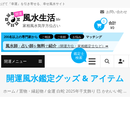
コ
『幸運』を引き寄せる、
幸せ風水サイト
ン
お問い合わせ
開運
風水生活
テ
.life
0
合計
家相風水気学方位占い
ン
¥0
ツ
200名以上の専門家から
マッチング
ご相談
ご依頼
お悩み
へ
風水師
占い師
無料
紹介
・
を
で
（開運方位・家相鑑定士など）➡
ス
鑑定士
検索
キ
開運メニュー
ッ
プ
開運風水鑑定グッズ & アイテム
ホーム
/
置物・縁起物
/ 金運 白蛇 2025年干支飾り 巳 かわいい蛇 へび 置物 金色のざぶとん付 ちりめん