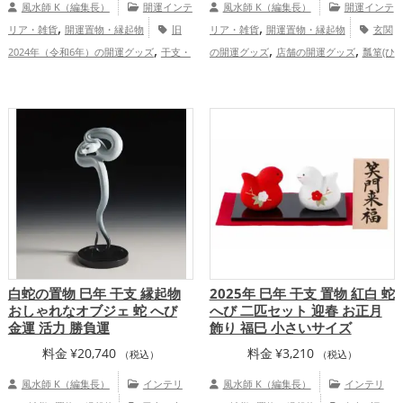
風水師 K（編集長）
開運インテ
風水師 K（編集長）
開運インテ
,
,
リア・雑貨
開運置物・縁起物
旧
リア・雑貨
開運置物・縁起物
玄関
,
,
,
2024年（令和6年）の開運グッズ
干支・
の開運グッズ
店舗の開運グッズ
瓢箪(ひ
,
,
十二支の開運グッズ
龍・辰年（たつど
ょうたん)の開運グッズ
金色の開運グッ
,
,
,
,
し）の開運グッズ
玄関の開運グッズ
オ
ズ
白色の開運グッズ
旧2025年（令和7
,
フィス・事務所の開運グッズ
健康
年）の開運グッズ
干支・十二支の開運グ
,
,
,
運アップ
家庭運・家族運アップ
総合
ッズ
蛇・巳年（みどし）の開運グッズ
,
,
運・全体運アップ
金運アップ
仕事運アップ
健康運
,
,
アップ
家庭運・家族運アップ
総合運・
全体運アップ
白蛇の置物 巳年 干支 縁起物
2025年 巳年 干支 置物 紅白 蛇
おしゃれなオブジェ 蛇 へび
へび 二匹セット 迎春 お正月
金運 活力 勝負運
飾り 福巳 小さいサイズ
料金
¥
20,740
料金
¥
3,210
（税込）
（税込）
風水師 K（編集長）
インテリ
風水師 K（編集長）
インテリ