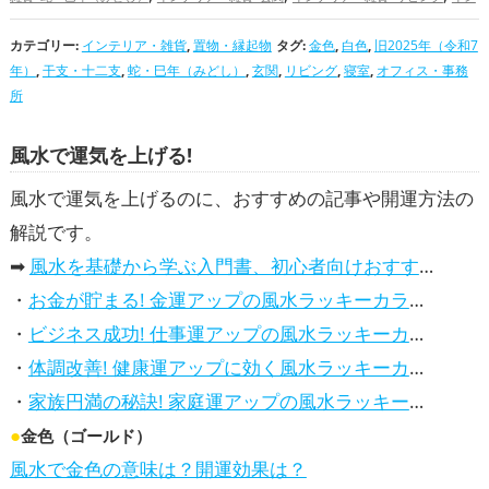
,
,
,
テリア・雑貨×寝室
インテリア・雑貨×オフィス・事務所
置物・縁起物×金色
置物・
カテゴリー:
,
インテリア・雑貨
,
置物・縁起物
タグ:
,
金色
,
白色
,
旧2025年（令和7
,
縁起物×白色
置物・縁起物×旧2025年（令和7年）
置物・縁起物×干支・十二支
置
年）
,
干支・十二支
,
蛇・巳年（みどし）
,
玄関
,
リビング
,
寝室
,
オフィス・事務
,
,
,
物・縁起物×蛇・巳年（みどし）
置物・縁起物×玄関
置物・縁起物×リビング
置物・
所
,
,
縁起物×寝室
置物・縁起物×オフィス・事務所
金色の開運グッズ
白色の開運グ
,
,
,
ッズ
旧2025年（令和7年）の開運グッズ
干支・十二支の開運グッズ
蛇・巳年（みど
風水で運気を上げる!
,
,
,
,
し）の開運グッズ
玄関の開運グッズ
リビングの開運グッズ
寝室の開運グッズ
オフ
,
,
,
ィス・事務所の開運グッズ
金運アップ
仕事運アップ
健康運アップ
家庭運・家
風水で運気を上げるのに、おすすめの記事や開運方法の
,
族運アップ
総合運・全体運アップ
解説です。
➡
風水を基礎から学ぶ入門書、初心者向けおすすめ本
・
お金が貯まる! 金運アップの風水ラッキーカラー5選、効果解説
・
ビジネス成功! 仕事運アップの風水ラッキーカラー5選、効果解説
・
体調改善! 健康運アップに効く風水ラッキーカラー5選、効果と活用法を解説
・
家族円満の秘訣! 家庭運アップの風水ラッキーカラー5選、効果解説
●
金色（ゴールド）
風水で金色の意味は？開運効果は？