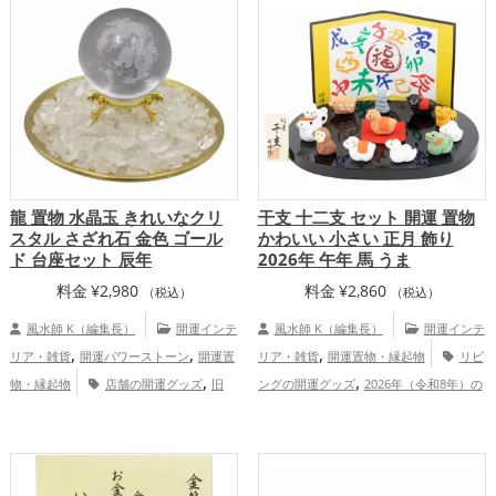
,
運グッズ
オフィス・事務所の開運グッ
,
,
ズ
金運アップ
仕事運アップ
家庭
,
運・家族運アップ
総合運・全体運アッ
プ
龍 置物 水晶玉 きれいなクリ
干支 十二支 セット 開運 置物
スタル さざれ石 金色 ゴール
かわいい 小さい 正月 飾り
ド 台座セット 辰年
2026年 午年 馬 うま
料金
¥
2,980
料金
¥
2,860
（税込）
（税込）
風水師 K（編集長）
開運インテ
風水師 K（編集長）
開運インテ
,
,
,
リア・雑貨
開運パワーストーン
開運置
リア・雑貨
開運置物・縁起物
リビ
,
,
物・縁起物
店舗の開運グッズ
旧
ングの開運グッズ
2026年（令和8年）の
,
,
,
2024年（令和6年）の開運グッズ
金色の
開運グッズ
干支・十二支の開運グッズ
,
,
,
開運グッズ
干支・十二支の開運グッズ
馬・午年（うまどし）の開運グッズ
玄関
,
,
龍・辰年（たつどし）の開運グッズ
玄関
の開運グッズ
金運アップ
健康運ア
,
,
,
,
の開運グッズ
リビングの開運グッズ
寝
ップ
家庭運・家族運アップ
総合運・全