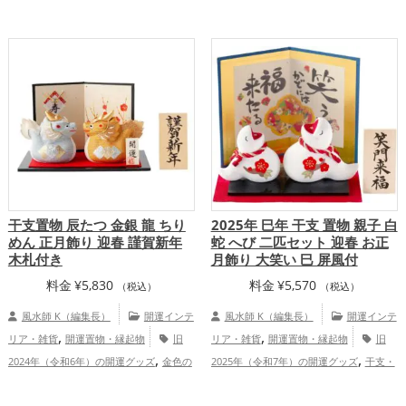
,
,
年（令和7年）の開運グッズ
干支・十二
グ
八卦鏡（八角形の鏡）ミラー
金
,
,
支の開運グッズ
玄関の開運グッズ
リビ
運アップ
,
ングの開運グッズ
仕事運アップ
健
,
康運アップ
家庭運・家族運アップ
干支置物 辰たつ 金銀 龍 ちり
2025年 巳年 干支 置物 親子 白
めん 正月飾り 迎春 謹賀新年
蛇 へび 二匹セット 迎春 お正
木札付き
月飾り 大笑い 巳 屏風付
料金
¥
5,830
料金
¥
5,570
（税込）
（税込）
風水師 K（編集長）
開運インテ
風水師 K（編集長）
開運インテ
,
,
リア・雑貨
開運置物・縁起物
旧
リア・雑貨
開運置物・縁起物
旧
,
,
2024年（令和6年）の開運グッズ
金色の
2025年（令和7年）の開運グッズ
干支・
,
,
,
開運グッズ
銀色の開運グッズ
干支・十
十二支の開運グッズ
蛇・巳年（みどし）
,
,
,