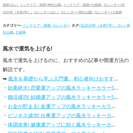
,
,
,
雑貨×占い
インテリア・雑貨×神社仏閣
インテリア・雑貨×七福神
カレンダー×旧
,
,
,
2025年（令和7年）
カレンダー×占い
カレンダー×神社仏閣
カレンダー×七福神
,
,
,
旧2025年（令和7年）の開運グッズ
占いの開運グッズ
神社仏閣の開運グッズ
カテゴリー:
インテリア・雑貨
,
,
カレンダー
,
タグ:
,
旧2025年（令和7年）
,
,
,
占い
,
神
七福神の開運グッズ
北海道
福井県
広島県
茨城県
北陸地方
中国地方
社仏閣
,
七福神
,
,
,
,
,
恋愛運アップ
結婚運アップ
金運アップ
仕事運アップ
健康運アップ
家庭運・家族
,
運アップ
総合運・全体運アップ
風水で運気を上げる!
風水で運気を上げるのに、おすすめの記事や開運方法の
解説です。
➡
風水を基礎から学ぶ入門書、初心者向けおすすめ本
・
効果絶大! 恋愛運アップの風水ラッキーカラー5選、解説付き
・
婚活成功! 結婚運アップの風水ラッキーカラー5選、効果解説
・
お金が貯まる! 金運アップの風水ラッキーカラー5選、効果解説
・
ビジネス成功! 仕事運アップの風水ラッキーカラー5選、効果解説
・
体調改善! 健康運アップに効く風水ラッキーカラー5選、効果と活用法を解説