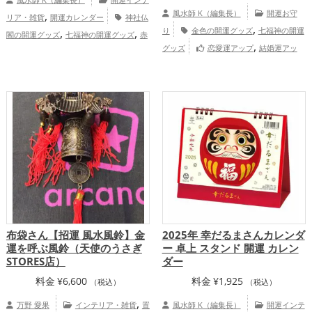
,
風水師 K（編集長）
開運お守
リア・雑貨
開運カレンダー
神社仏
,
,
,
り
金色の開運グッズ
七福神の開運
閣の開運グッズ
七福神の開運グッズ
赤
,
,
,
グッズ
恋愛運アップ
結婚運アッ
色の開運グッズ
金色の開運グッズ
旧
,
,
,
プ
金運アップ
仕事運アップ
家庭運・
2025年（令和7年）の開運グッズ
結
,
,
,
,
家族運アップ
総合運・全体運アップ
婚運アップ
金運アップ
仕事運アップ
,
,
健康運アップ
家庭運・家族運アップ
総
合運・全体運アップ
布袋さん【招運 風水風鈴】金
2025年 幸だるまさんカレンダ
運を呼ぶ風鈴（天使のうさぎ
ー 卓上 スタンド 開運 カレン
STORES店）
ダー
料金
¥
6,600
料金
¥
1,925
（税込）
（税込）
,
万野 愛果
インテリア・雑貨
置
風水師 K（編集長）
開運インテ