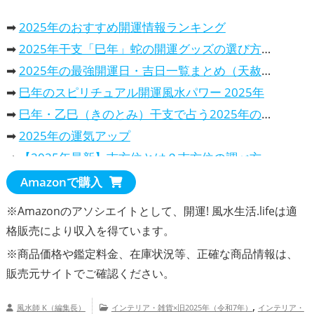
➡
2025年のおすすめ開運情報ランキング
➡
2025年干支「巳年」蛇の開運グッズの選び方、意味と効果と活用法
➡
2025年の最強開運日・吉日一覧まとめ（天赦日・一粒万倍日…）
➡
巳年のスピリチュアル開運風水パワー 2025年
➡
巳年・乙巳（きのとみ）干支で占う2025年の運勢は、どんな一年？
➡
2025年の運気アップ
➡
【2025年最新】吉方位とは？吉方位の調べ方や吉報旅行先での過ごし方を解説
➡
2025年の開運カレンダー！風水で選ぶ、おすすめランキング
Amazonで購入
・
2025年干支巳年は、蛇（へび）の開運カレンダーで運気アップ
※Amazonのアソシエイトとして、開運! 風水生活.lifeは適
・
パワースポット・カレンダー2025年、開運効果抜群！
格販売により収入を得ています。
・
2025年の吉日や最強開運日が分かる暦のカレンダー
※商品価格や
鑑定料金
、在庫状況等、正確な商品情報は、
・
2025年の金運を上げる！選ぶべき開運カレンダー
販売元サイトでご確認ください。
・
恋愛運を引き寄せる！2025年おすすめ開運カレンダー
,
風水師 K（編集長）
インテリア・雑貨×旧2025年（令和7年）
インテリア・