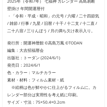
2025年（令和7年） 七福神 カレンダー 高島易断
壁掛け 年間開運暦付
・「令和・平成・昭和」の元号 / 六曜 / 二十四節気
/ 雑節 / 行事 / 九星 / 旧暦 / 十干 / 十二支 / 十二直 /
二十八宿 / 三りんぼう / 月の満ち欠け表示入り。
発行所：開運神暦館 ©高島万鳳 ©TODAN
編集：大吉招福暦会
出版社：トーダン (2024/6/1)
発売日：2024/6/1
色・カラー：マルチカラー
素材・材料：フィルム素材・紙
※絵柄は色が鮮やかに仕上がるフィルムに。カ
レンダー部分は実用性を考え紙に印刷。
サイズ・寸法：75×50.4×0.2cm