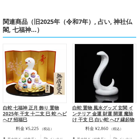
,
,
ッズ
恋愛運アップ
結婚運アップ
,
,
金運アップ
仕事運アップ
健康運アッ
,
,
関連商品（旧2025年（令和7年）, 占い, 神社仏
プ
家庭運・家族運アップ
総合運・全体
運アップ
閣, 七福神...）
白蛇 七福神 正月 飾り 置物
白蛇 置物 風水グッズ 玄関 イ
2025年 干支 十二支 巳 蛇 ヘビ
ンテリア 金運 財運 開運 魔除
へび 招福巳
け 干支 巳 白い蛇 へび 縁起物
料金
¥
5,225
料金
¥
2,860
（税込）
（税込）
風水師 K（編集長）
インテリ
風水師 K（編集長）
インテリ