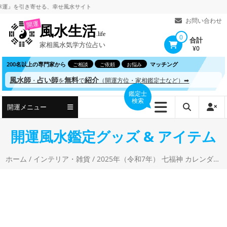
コ
引き寄せる、
幸せ風水サイト
ン
お問い合わせ
開運
風水生活
テ
.life
0
合計
家相風水気学方位占い
ン
¥0
ツ
200名以上の専門家から
マッチング
ご相談
ご依頼
お悩み
へ
風水師
占い師
無料
紹介
・
を
で
（開運方位・家相鑑定士など）➡
ス
鑑定士
検索
キ
開運メニュー
ッ
プ
開運風水鑑定グッズ & アイテム
ホーム
/
インテリア・雑貨
/ 2025年（令和7年） 七福神 カレンダー 高島易断 壁掛け 年間開運暦付