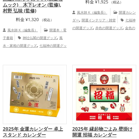
料金
¥
1,925
（税込）
ムック) 木下レオン (監修),
村野 弘味 (監修)
風水師 K（編集長）
開運カレン
,
料金
¥
1,320
（税込）
ダー
開運インテリア・雑貨
七福神
,
,
の開運グッズ
赤色の開運グッズ
金色の
風水師 K（編集長）
開運本・電
,
開運グッズ
旧2025年（令和7年）の開運
,
子書籍
神社仏閣の開運グッズ
風
,
グッズ
神社仏閣の開運グッズ
結婚
,
水・家相の開運グッズ
七福神の開運グッ
,
,
,
運アップ
金運アップ
仕事運アップ
健
,
,
ズ
パワースポットの開運グッズ
店舗の
,
,
康運アップ
家庭運・家族運アップ
総合
,
,
開運グッズ
飲食店の開運グッズ
占いの
運・全体運アップ
,
開運グッズ
恋愛運アップ
金運アッ
,
,
,
プ
仕事運アップ
健康運アップ
家庭
運・家族運アップ
2025年 金運カレンダー 卓上
2025年 縁起物ごよみ 壁掛け
スタンド カレンダー
開運 招福 カレンダー