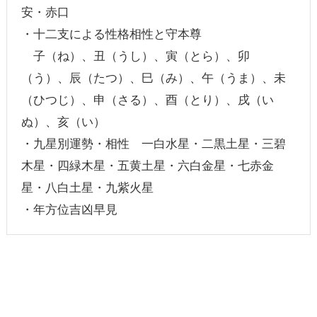
安・赤口
・十二支による性格相性と守本尊
子（ね）、丑（うし）、寅（とら）、卯
（う）、辰（たつ）、巳（み）、午（うま）、未
（ひつじ）、申（さる）、酉（とり）、戌（い
ぬ）、亥（い）
・九星別運勢・相性 一白水星・二黒土星・三碧
木星・四緑木星・五黄土星・六白金星・七赤金
星・八白土星・九紫火星
・年方位吉凶早見