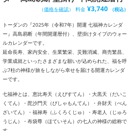
¥
3,740
（
価格を確認
）
料金
（税込）
トーダンの『2025年（令和7年）開運 七福神カレンダ
ー』高島易断（年間開運暦付）、壁掛けタイプのウォー
ルカレンダーです。
延命長寿、家内安全、生業繁栄、災難消滅、商売繁昌、
学業成就といったさまざまな願いが込められた、福を呼
ぶ7柱の神様が旅をしながら幸せを届ける開運カレンダ
ーです。
七福神とは、恵比寿天（えびすてん）・大黒天（だいこ
くてん）・毘沙門天（びしゃもんてん）・弁財天（べん
ざいてん）・福禄寿（ふくろくじゅ）・寿老人（じゅろ
うじん）・布袋尊（ほていそん）の七人の神様の総称で
す。