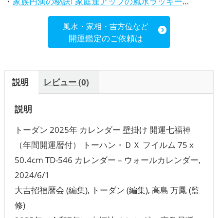
・
家族円満の秘訣! 家庭運アップの風水ラッキーカラー5選、効果解説
風水・家相・吉方位など
開運鑑定のご依頼は
説明
レビュー (0)
説明
トーダン 2025年 カレンダー 壁掛け 開運七福神
（年間開運暦付） トーハン・ＤＸ フイルム 75 x
50.4cm TD-546 カレンダー – ウォールカレンダー,
2024/6/1
大吉招福暦会 (編集), トーダン (編集), 高島 万鳳 (監
修)