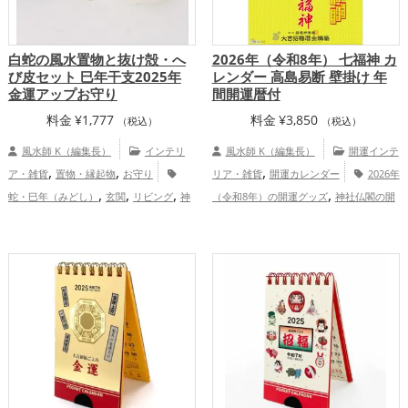
白蛇の風水置物と抜け殻・へ
2026年（令和8年） 七福神 カ
び皮セット 巳年干支2025年
レンダー 高島易断 壁掛け 年
金運アップお守り
間開運暦付
料金
¥
1,777
料金
¥
3,850
（税込）
（税込）
風水師 K（編集長）
インテリ
風水師 K（編集長）
開運インテ
,
,
,
ア・雑貨
置物・縁起物
お守り
リア・雑貨
開運カレンダー
2026年
,
,
,
,
蛇・巳年（みどし）
玄関
リビング
神
（令和8年）の開運グッズ
神社仏閣の開
,
,
,
,
,
社仏閣
七福神
白色
旧2025年（令和7
運グッズ
七福神の開運グッズ
占いの開
,
,
,
,
,
年）
干支・十二支
金運アップ
仕
運グッズ
石川県
香川県
佐賀県
,
,
,
,
,
,
事運アップ
家庭運・家族運アップ
総合
東北地方
関東地方
千葉県
大分県
北
,
,
,
運・全体運アップ
陸地方
福島県
四国地方
九州地方
,
,
恋愛運アップ
結婚運アップ
金運
,
,
,
アップ
仕事運アップ
健康運アップ
家
,
庭運・家族運アップ
総合運・全体運アッ
プ