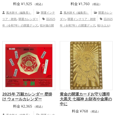
料金
¥
1,925
料金
¥
1,760
（税込）
（税込）
風水師 K（編集長）
開運インテ
風水師 K（編集長）
開運カレン
,
,
リア・雑貨
開運カレンダー
旧2025
ダー
開運インテリア・雑貨
旧2025
,
,
年（令和7年）の開運グッズ
招き猫の開
年（令和7年）の開運グッズ
蛙(カエル)
,
,
,
運グッズ
瓢箪(ひょうたん)の開運グッズ
の開運グッズ
七福神の開運グッズ
,
,
,
七福神の開運グッズ
八卦鏡（八角形の
恋愛運アップ
結婚運アップ
金運アッ
,
,
,
,
鏡）ミラーの開運グッズ
金色の開運グッ
プ
仕事運アップ
健康運アップ
家庭
,
,
ズ
黄色の開運グッズ
恋愛運アッ
運・家族運アップ
総合運・全体運アッ
,
,
,
プ
結婚運アップ
金運アップ
仕事運ア
プ
,
,
ップ
健康運アップ
家庭運・家族運アッ
,
プ
総合運・全体運アップ
2025年 万願カレンダー 壁掛
黄金の開運カードお守り護符
け ウォールカレンダー
大黒天 七福神 お財布や金庫の
中に
料金
¥
2,365
（税込）
料金
¥
768
（税込）
風水師 K（編集長）
開運インテ