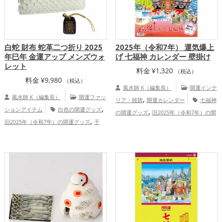
白蛇 財布 蛇革二つ折り 2025
2025年（令和7年） 運気爆上
年巳年 金運アップ メンズウォ
げ 七福神 カレンダー 壁掛け
レット
料金
¥
1,320
（税込）
料金
¥
9,980
（税込）
風水師 K（編集長）
開運インテ
風水師 K（編集長）
開運ファッ
,
リア・雑貨
開運カレンダー
七福神
,
ションアイテム
白色の開運グッズ
,
の開運グッズ
旧2025年（令和7年）の開
,
旧2025年（令和7年）の開運グッズ
干
,
運グッズ
恋愛運アップ
結婚運アッ
,
支・十二支の開運グッズ
蛇・巳年（みど
,
,
,
プ
金運アップ
仕事運アップ
健康運ア
,
し）の開運グッズ
七福神の開運グッズ
,
,
ップ
家庭運・家族運アップ
総合運・全
,
金運アップ
総合運・全体運アップ
体運アップ