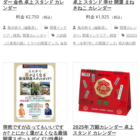
ダー 金色 卓上 スタンド カレ
卓上 スタンド 幸せ 開運 まね
ンダー
きねこ カレンダー
料金
¥
2,750
料金
¥
1,925
（税込）
（税込）
風水師 K（編集長）
開運インテ
風水師 K（編集長）
開運カレン
,
,
リア・雑貨
開運カレンダー
八卦鏡
ダー
開運インテリア・雑貨
旧2025
,
,
（八角形の鏡）ミラーの開運グッズ
金色
年（令和7年）の開運グッズ
招き猫の開
,
,
の開運グッズ
旧2025年（令和7年）の開
運グッズ
七福神の開運グッズ
恋愛
,
,
,
,
,
運グッズ
招き猫の開運グッズ
瓢箪(ひょ
運アップ
結婚運アップ
金運アップ
仕
,
,
,
うたん)の開運グッズ
七福神の開運グッ
事運アップ
健康運アップ
家庭運・家族
,
,
,
ズ
金運アップ
仕事運アップ
総合
運アップ
総合運・全体運アップ
運・全体運アップ
突然ですが占ってもいいです
2025年 万願カレンダー 卓上
か? とにかく運がよくなる最強
スタンド カレンダー
開運スポットガイド! (扶桑社