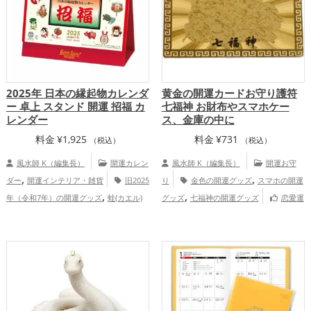
2025年 日本の縁起物カレンダ
黄金の開運カードお守り護符
ー 卓上 スタンド 開運 招福 カ
七福神 お財布やスマホケー
レンダー
ス、金庫の中に
料金
¥
1,925
料金
¥
731
（税込）
（税込）
風水師 K（編集長）
開運カレン
風水師 K（編集長）
開運お守
,
,
ダー
開運インテリア・雑貨
旧2025
り
金色の開運グッズ
スマホの開運
,
,
年（令和7年）の開運グッズ
蛙(カエル)
グッズ
七福神の開運グッズ
恋愛運
,
,
,
,
の開運グッズ
七福神の開運グッズ
アップ
結婚運アップ
金運アップ
仕事
,
,
,
,
恋愛運アップ
結婚運アップ
金運アッ
運アップ
健康運アップ
家庭運・家族運
,
,
,
,
プ
仕事運アップ
健康運アップ
家庭
アップ
総合運・全体運アップ
,
運・家族運アップ
総合運・全体運アッ
プ