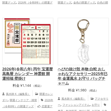
,
,
,
開運グッズ
2026年（令和8年）の開運グ
開運グッズ
金色の開運グッズ
白色の開
,
,
,
ッズ
恋愛運アップ
結婚運アップ
運グッズ
旧2025年（令和7年）の開運グ
,
,
,
,
金運アップ
仕事運アップ
健康運アッ
ッズ
干支・十二支の開運グッズ
蛇・巳
,
,
,
プ
家庭運・家族運アップ
総合運・全体
年（みどし）の開運グッズ
熊本県
,
運アップ
九州地方
金運アップ
総合運・全体
運アップ
2026年(令和八年) 丙午 宝運暦
へびの抜け殻 本物 白蛇 おし
高島暦 カレンダー 神霊館 開
ゃれなアクセサリー2025年巳
運招福 壁掛け
年 金運風水 お守り バッグチ
ャーム
料金
¥
1,144
（税込）
料金
¥
1,980
（税込）
風水師 K（編集長）
開運カレン
,
風水師 K（編集長）
アクセサリ
ダー
開運インテリア・雑貨
2026年
,
,
ー
ファッションアイテム
お守り
（令和8年）の開運グッズ
恋愛運ア
,
,
,
,
書斎・勉強部屋
神社仏閣
七福神
白色