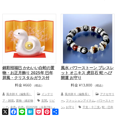
,
愛運アップ
結婚運アップ
慶愛占舎
KURARAの個人向け鑑定
錦彩招福巳 かわいい白蛇の置
風水 パワーストーン ブレスレ
物・お正月飾り 2025年 巳年
ット オニキス 虎目石 蛇 へび
屛風・クリスタルガラス付
開運 お守り
料金
¥
660
料金
¥
13,800
（税込）
（税込）
風水師 K（編集長）
インテリ
風水師 K（編集長）
アクセサリ
,
,
,
,
ア・雑貨
置物・縁起物
玄関
リビ
ー
ファッションアイテム
パワーストー
,
,
,
,
,
,
ング
金色
白色
旧2025年（令和7年）
ン
お守り
干支・十二支
蛇・巳年
X
Facebook
Line
Hatena
Pocket
Pinterest
共
,
,
,
干支・十二支
蛇・巳年（みどし）
（みどし）
七福神
金運アップ
仕
有