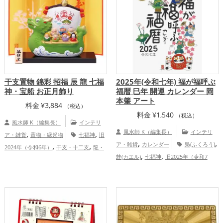
ップ
結婚運アップ
金運アップ
仕事運
プ
,
,
アップ
健康運アップ
家庭運・家族運ア
,
ップ
総合運・全体運アップ
干支置物 錦彩 招福 辰 龍 七福
2025年(令和七年) 福が福呼ぶ
神・宝船 お正月飾り
福暦 巳年 開運 カレンダー 岡
本肇 アート
料金
¥
3,884
（税込）
料金
¥
1,540
（税込）
風水師 K（編集長）
インテリ
,
,
風水師 K（編集長）
インテリ
ア・雑貨
置物・縁起物
七福神
旧
,
,
,
,
ア・雑貨
カレンダー
梟(ふくろう)
2024年（令和6年）
干支・十二支
龍・
,
,
,
蛙(カエル)
七福神
旧2025年（令和7
辰年（たつどし）
金運アップ
仕事
,
,
,
,
年）
干支・十二支
蛇・巳年（みど
運アップ
健康運アップ
家庭運・家族運
,
,
,
し）
金運アップ
仕事運アップ
健
アップ
総合運・全体運アップ
,
,
康運アップ
家庭運・家族運アップ
総合
運・全体運アップ