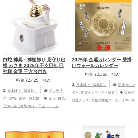
アップ
健康運アップ
家庭運・家族運ア
体運アップ
,
ップ
総合運・全体運アップ
白蛇 神具・神棚飾り 見守り巳
2025年 金運カレンダー 壁掛
様 みさま 2025年干支巳年 巳
けウォールカレンダー
神様 金運 三方台付き
料金
¥
2,365
（税込）
料金
¥
2,429
（税込）
風水師 K（編集長）
開運カレン
風水師 K（編集長）
インテリ
,
ダー
開運インテリア・雑貨
金色の
,
,
,
ア・雑貨
置物・縁起物
金色
白色
,
,
開運グッズ
黄色の開運グッズ
旧2025年
,
,
旧2025年（令和7年）
干支・十二支
,
（令和7年）の開運グッズ
招き猫の開運
,
,
蛇・巳年（みどし）
玄関
七福神
,
,
グッズ
瓢箪(ひょうたん)の開運グッズ
,
,
恋愛運アップ
結婚運アップ
金運アッ
,
七福神の開運グッズ
八卦鏡（八角形の
,
,
,
プ
仕事運アップ
健康運アップ
家庭
鏡）ミラーの開運グッズ
恋愛運ア
,
運・家族運アップ
総合運・全体運アッ
,
,
,