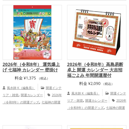
2026年（令和8年） 運気爆上
2026年（令和8年）高島易断
げ 七福神 カレンダー 壁掛け
卓上 開運 カレンダー 大吉招
福ごよみ 年間開運暦付
料金
¥
1,375
（税込）
料金
¥
2,090
（税込）
風水師 K（編集長）
開運インテ
,
風水師 K（編集長）
開運インテ
リア・雑貨
開運カレンダー
2026年
,
,
リア・雑貨
開運カレンダー
2026年
（令和8年）の開運グッズ
七福神の開運
,
,
（令和8年）の開運グッズ
七福神の開運
グッズ
恋愛運アップ
結婚運アッ
,
,
,
,
グッズ
占いの開運グッズ
恋愛運ア
プ
金運アップ
仕事運アップ
健康運ア
,
,
,
,
,
ップ
結婚運アップ
金運アップ
仕事運
ップ
家庭運・家族運アップ
総合運・全
,
,