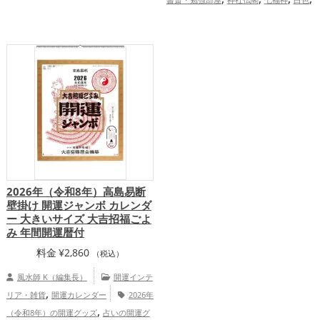
,
,
,
ップ
結婚運アップ
金運アップ
仕事運
,
,
,
,
旧2025年（令和7年）
干支・十二支
アップ
健康運アップ
家庭運・家族運ア
,
,
蛇・巳年（みどし）
金運アップ
仕
ップ
総合運・全体運アップ
,
事運アップ
総合運・全体運アップ
2026年（令和8年）高島易断
壁掛け 開運ジャンボ カレンダ
ー 大きいサイズ 大吉招福ごよ
み 年間開運暦付
料金
¥
2,860
（税込）
風水師 K（編集長）
開運インテ
,
リア・雑貨
開運カレンダー
2026年
,
（令和8年）の開運グッズ
占いの開運グ