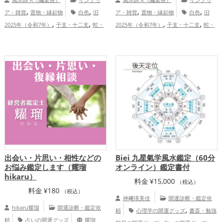
,
,
,
,
ア・雑貨
置物・縁起物
白色
旧
ア・雑貨
置物・縁起物
白色
旧
,
,
,
,
2025年（令和7年）
干支・十二支
蛇・
2025年（令和7年）
干支・十二支
蛇・
,
,
,
,
巳年（みどし）
玄関
オフィス・事務
巳年（みどし）
玄関
七福神
金運
,
,
,
,
所
七福神
金運アップ
仕事運アッ
アップ
仕事運アップ
健康運アップ
,
,
プ
健康運アップ
家庭運・家族運アッ
,
プ
総合運・全体運アップ
出会い・片思い・相性などの
Biei 九星氣学風水鑑定（60分
お悩み鑑定します（耀瑠
オンライン）鑑定書付
hikaru）
料金
¥
15,000
（税込）
料金
¥
180
（税込）
神﨑瑛美佳
開運診断・鑑定依
hikaru耀瑠
開運診断・鑑定依
,
頼
心理学の開運グッズ
書斎・勉強
頼
占いの開運グッズ
耀瑠
,