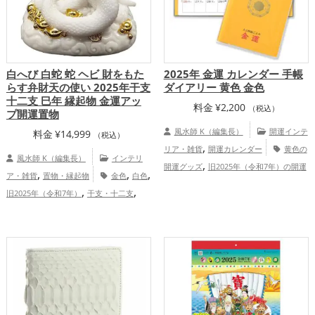
白へび 白蛇 蛇 ヘビ 財をもた
2025年 金運 カレンダー 手帳
らす弁財天の使い 2025年干支
ダイアリー 黄色 金色
十二支 巳年 縁起物 金運アッ
料金
¥
2,200
（税込）
プ開運置物
風水師 K（編集長）
開運インテ
料金
¥
14,999
（税込）
,
リア・雑貨
開運カレンダー
黄色の
風水師 K（編集長）
インテリ
,
開運グッズ
旧2025年（令和7年）の開運
,
,
,
ア・雑貨
置物・縁起物
金色
白色
,
,
グッズ
招き猫の開運グッズ
瓢箪(ひょう
,
,
旧2025年（令和7年）
干支・十二支
,
,
たん)の開運グッズ
七福神の開運グッズ
,
蛇・巳年（みどし）
七福神
金運ア
八卦鏡（八角形の鏡）ミラーの開運グッ
ップ
,
ズ
金色の開運グッズ
金運アップ