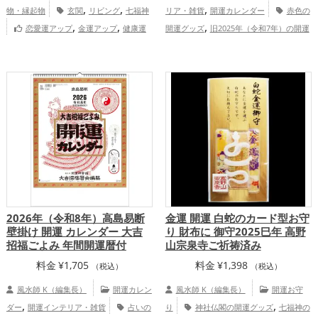
,
,
,
物・縁起物
玄関
リビング
七福神
リア・雑貨
開運カレンダー
赤色の
,
,
,
恋愛運アップ
金運アップ
健康運
開運グッズ
旧2025年（令和7年）の開運
,
,
アップ
家庭運・家族運アップ
天使
グッズ
七福神の開運グッズ
恋愛運
,
,
,
のうさぎ 万野愛果 An angel rabbit Aika
アップ
結婚運アップ
金運アップ
仕事
,
,
Manno（STORES店）
運アップ
健康運アップ
家庭運・家族運
,
アップ
総合運・全体運アップ
2026年（令和8年）高島易断
金運 開運 白蛇のカード型お守
壁掛け 開運 カレンダー 大吉
り 財布に 御守2025巳年 高野
招福ごよみ 年間開運暦付
山宗泉寺ご祈祷済み
料金
¥
1,705
料金
¥
1,398
（税込）
（税込）
風水師 K（編集長）
開運カレン
風水師 K（編集長）
開運お守
,
,
ダー
開運インテリア・雑貨
占いの
り
神社仏閣の開運グッズ
七福神の