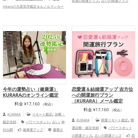
部屋の開運グッズ
占いの開運グッズ
hikaruの九星気学鑑定＆ルノルマンカー
,
,
恋愛運アップ
結婚運アップ
健康
ド（ココナラ店）
,
運アップ
家庭運・家族運アップ
Biei-Shop（BASE店）
今年の運勢占い（健康運）
恋愛運＆結婚運アップ 吉方位
KURARAのオンライン鑑定
への開運旅行プラン
（KURARA）メール鑑定
料金
¥
17,160
（税込）
料金
¥
17,160
（税込）
,
KURARA
リモート鑑定
診断・
,
,
,
KURARA
開運リモート鑑定
開
鑑定依頼
パワースポット
占い
神
運診断・鑑定依頼
パワースポット
社仏閣
健康運アップ
慶愛占
,
の開運グッズ
占いの開運グッズ
恋
舎KURARAの個人向け鑑定