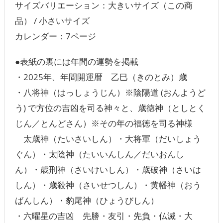
サイズバリエーション：大きいサイズ（この商
品） / 小さいサイズ
カレンダー：7ページ
●表紙の裏には年間の運勢を掲載
・2025年、年間開運暦 乙巳（きのとみ）歳
・八将神（はっしょうじん）※陰陽道 (おんようど
う) で方位の吉凶を司る神々と、歳徳神（としとく
じん／とんどさん）※その年の福徳を司る神様
太歳神（たいさいしん）・大将軍（だいしょう
ぐん）・太陰神（たいいんしん／だいおんし
ん）・歳刑神（さいけいしん）・歳破神（さいは
しん）・歳殺神（さいせつしん）・黄幡神（おう
ばんしん）・豹尾神（ひょうびしん）
・六曜星の吉凶 先勝・友引・先負・仏滅・大