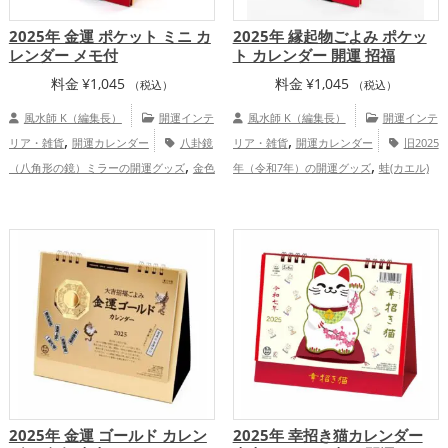
2025年 金運 ポケット ミニ カ
2025年 縁起物ごよみ ポケッ
レンダー メモ付
ト カレンダー 開運 招福
料金
¥
1,045
料金
¥
1,045
（税込）
（税込）
風水師 K（編集長）
開運インテ
風水師 K（編集長）
開運インテ
,
,
リア・雑貨
開運カレンダー
八卦鏡
リア・雑貨
開運カレンダー
旧2025
,
,
（八角形の鏡）ミラーの開運グッズ
金色
年（令和7年）の開運グッズ
蛙(カエル)
,
,
,
の開運グッズ
黄色の開運グッズ
旧2025
の開運グッズ
恋愛運アップ
結婚運
,
,
,
,
年（令和7年）の開運グッズ
招き猫の開
アップ
金運アップ
仕事運アップ
健康
,
,
,
,
運グッズ
ビジネスの開運グッズ
瓢箪(ひ
運アップ
家庭運・家族運アップ
総合
,
ょうたん)の開運グッズ
七福神の開運グ
運・全体運アップ
ッズ
金運アップ
2025年 金運 ゴールド カレン
2025年 幸招き猫カレンダー