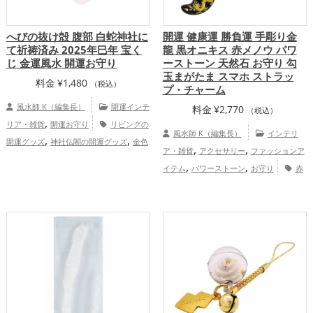
へびの抜け殻 腹部 白蛇神社に
開運 健康運 勝負運 手彫り金
て祈祷済み 2025年巳年 宝く
龍 黒オニキス 赤メノウ パワ
じ 金運風水 開運お守り
ーストーン 天然石 お守り 勾
玉まがたま スマホ ストラッ
料金
¥
1,480
（税込）
プ・チャーム
風水師 K（編集長）
開運インテ
料金
¥
2,770
（税込）
,
リア・雑貨
開運お守り
リビングの
風水師 K（編集長）
インテリ
,
,
開運グッズ
神社仏閣の開運グッズ
金色
,
,
ア・雑貨
アクセサリー
ファッションア
,
,
の開運グッズ
白色の開運グッズ
旧2025
,
,
イテム
パワーストーン
お守り
赤
,
年（令和7年）の開運グッズ
干支・十二
,
,
,
,
色
金色
黒色
干支・十二支
龍・辰年
,
支の開運グッズ
蛇・巳年（みどし）の開
,
,
（たつどし）
スマホ
金運アップ
,
運グッズ
金運アップ
家庭運・家族
,
,
仕事運アップ
健康運アップ
総合運・全
,
運アップ
総合運・全体運アップ
体運アップ