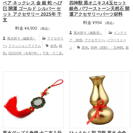
ペア ネックレス 金 銀 蛇 へび
四神獣 黒オニキス4玉セット
巳 開運 ゴールド シルバー セ
銀色 パワーストーン天然石 開
ット アクセサリー 2025年 干
運アクセサリーパーツ材料
支
料金
¥
994
（税込）
料金
¥
4,900
（税込）
風水師 K（編集長）
インテリ
風水師 K（編集長）
アクセサリ
,
,
ア・雑貨
アクセサリー
パワーストー
,
,
ー
ファッションアイテム
金色
銀
,
,
ン
黒色
四神（四獣）・五神獣
銀
,
,
,
色
旧2025年（令和7年）
干支・十二支
,
,
色
金運アップ
仕事運アップ
健康
,
蛇・巳年（みどし）
恋愛運アップ
,
,
運アップ
家庭運・家族運アップ
総合
,
,
金運アップ
仕事運アップ
家庭運・家族
運・全体運アップ
,
運アップ
総合運・全体運アップ
風水グッズ八角鏡 十二支八卦
ひょうたん型 花瓶 風水 金色