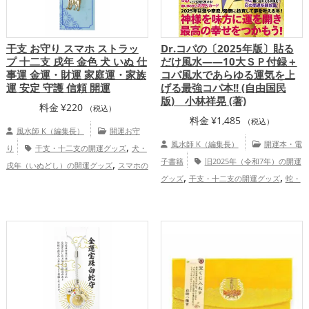
干支 お守り スマホ ストラッ
Dr.コパの〔2025年版〕貼る
プ 十二支 戌年 金色 犬 いぬ 仕
だけ風水――10大ＳＰ付録＋
事運 金運・財運 家庭運・家族
コパ風水であらゆる運気を上
運 安定 守護 信頼 開運
げる最強コパ本!! (自由国民
版) 小林祥晃 (著)
料金
¥
220
（税込）
料金
¥
1,485
（税込）
風水師 K（編集長）
開運お守
,
風水師 K（編集長）
開運本・電
り
干支・十二支の開運グッズ
犬・
,
子書籍
旧2025年（令和7年）の開運
戌年（いぬどし）の開運グッズ
スマホの
,
,
,
グッズ
干支・十二支の開運グッズ
蛇・
開運グッズ
仕事運アップ
家庭運・
,
巳年（みどし）の開運グッズ
Dr.コパの
家族運アップ
,
開運グッズ
オフィス・事務所の開運グッ
,
ズ
風水・家相の開運グッズ
結婚運
,
,
,
アップ
金運アップ
仕事運アップ
健康
,
,
運アップ
家庭運・家族運アップ
総合
運・全体運アップ