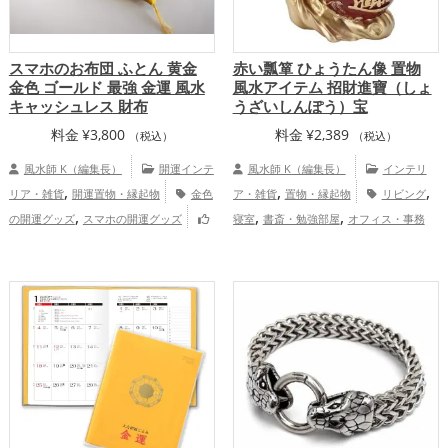
スマホのお布団 ふとん 黄金
赤い瓢箪 ひょうたん像 置物
金色 ゴールド 最強 金運 風水
風水アイテム 招財進寶（しょ
キャッシュレス 財布
うざいしんぽう）宝
料金
¥
3,800
料金
¥
2,389
（税込）
（税込）
風水師 K（編集長）
開運インテ
風水師 K（編集長）
インテリ
,
,
,
リア・雑貨
開運置物・縁起物
金色
ア・雑貨
置物・縁起物
リビング
,
,
,
の開運グッズ
スマホの開運グッズ
寝室
書斎・勉強部屋
オフィス・事務
,
,
,
金運アップ
所
瓢箪(ひょうたん)
赤色
玄関
恋
,
,
,
愛運アップ
金運アップ
仕事運アップ
,
,
健康運アップ
家庭運・家族運アップ
総
合運・全体運アップ