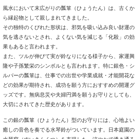
風水において末広がりの瓢箪（ひょうたん）は、古くか
ら縁起物として親しまれてきました。
その独特のくびれた形状は、邪気を吸い込み良い財運の
気を逃さないとされ、よくない気を減じる「化殺」の効
果もあると言われます。
また、ツルが伸びて実が鈴なりになる様子から、家運興
隆や子孫繁栄のシンボルとも言われます。特に銀色・シ
ルバーの瓢箪は、仕事での出世や学業成就・才能開花な
どの効果が期待され、成功を願う方におすすめの開運グ
ッズです。無病息災や夫婦円満を願うお守りとしても、
大切にされてきた歴史があります。
この銀の瓢箪（ひょうたん）型のお守りには、心地よい
癒しの音色を奏でる水琴鈴がついています。日本庭園の