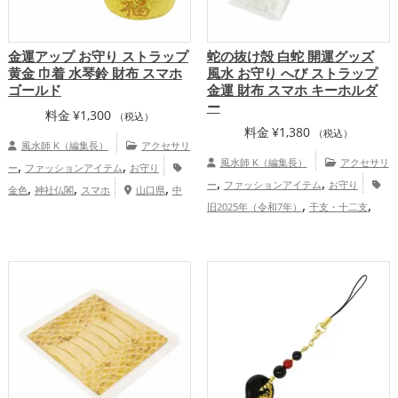
金運アップ お守り ストラップ
蛇の抜け殻 白蛇 開運グッズ
黄金 巾着 水琴鈴 財布 スマホ
風水 お守り へび ストラップ
ゴールド
金運 財布 スマホ キーホルダ
ー
料金
¥
1,300
（税込）
料金
¥
1,380
（税込）
風水師 K（編集長）
アクセサリ
,
,
風水師 K（編集長）
アクセサリ
ー
ファッションアイテム
お守り
,
,
,
,
,
ー
ファッションアイテム
お守り
金色
神社仏閣
スマホ
山口県
中
,
,
,
旧2025年（令和7年）
干支・十二支
国地方
金運アップ
総合運・全体運
,
,
,
蛇・巳年（みどし）
玄関
神社仏閣
ス
アップ
,
,
マホ
白色
金運アップ
仕事運アッ
,
プ
健康運アップ