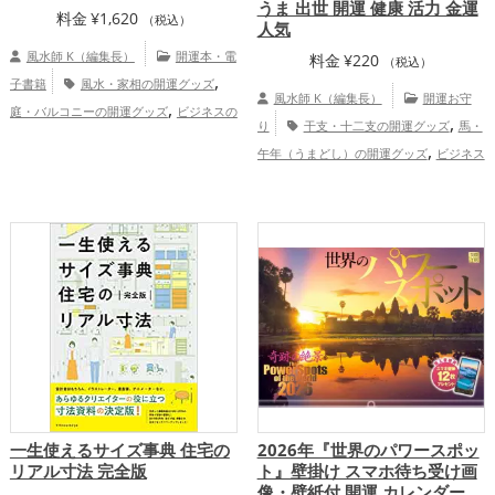
うま 出世 開運 健康 活力 金運
料金
¥
1,620
（税込）
人気
風水師 K（編集長）
開運本・電
料金
¥
220
（税込）
,
子書籍
風水・家相の開運グッズ
風水師 K（編集長）
開運お守
,
庭・バルコニーの開運グッズ
ビジネスの
,
り
干支・十二支の開運グッズ
馬・
,
開運グッズ
オフィス・事務所の開運グッ
,
午年（うまどし）の開運グッズ
ビジネス
,
ズ
店舗の開運グッズ
結婚運アッ
,
の開運グッズ
2026年（令和8年）の開運
,
,
,
プ
金運アップ
仕事運アップ
健康運ア
,
グッズ
スマホの開運グッズ
金運ア
,
ップ
総合運・全体運アップ
,
,
,
ップ
仕事運アップ
健康運アップ
総合
運・全体運アップ
一生使えるサイズ事典 住宅の
2026年『世界のパワースポッ
リアル寸法 完全版
ト』壁掛け スマホ待ち受け画
像・壁紙付 開運 カレンダー