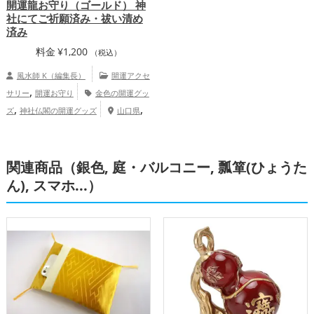
開運龍お守り（ゴールド） 神
社にてご祈願済み・祓い清め
済み
料金
¥
1,200
（税込）
風水師 K（編集長）
開運アクセ
,
サリー
開運お守り
金色の開運グッ
,
,
ズ
神社仏閣の開運グッズ
山口県
中国地方
金運アップ
関連商品（銀色, 庭・バルコニー, 瓢箪(ひょうた
ん), スマホ...）