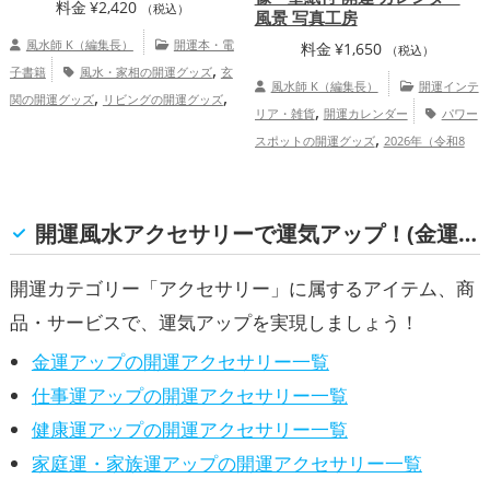
料金
¥
2,420
（税込）
風景 写真工房
風水師 K（編集長）
開運本・電
料金
¥
1,650
（税込）
,
子書籍
風水・家相の開運グッズ
玄
風水師 K（編集長）
開運インテ
,
,
関の開運グッズ
リビングの開運グッズ
,
リア・雑貨
開運カレンダー
パワー
,
キッチンの開運グッズ
寝室の開運グッ
,
スポットの開運グッズ
2026年（令和8
,
,
ズ
トイレの開運グッズ
ダイニングルー
,
年）の開運グッズ
神社仏閣の開運グッ
,
ムの開運グッズ
書斎・勉強部屋の開運グ
,
ズ
スマホの開運グッズ
総合運・全
,
ッズ
庭・バルコニーの開運グッズ
体運アップ
開運風水アクセサリーで運気アップ！(金運, 仕事運, 健康運, 家庭運・家族運)
開運カテゴリー「アクセサリー」に属するアイテム、商
品・サービスで、運気アップを実現しましょう！
金運アップの開運アクセサリー一覧
仕事運アップの開運アクセサリー一覧
健康運アップの開運アクセサリー一覧
家庭運・家族運アップの開運アクセサリー一覧