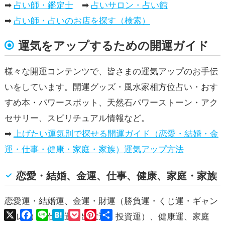
➡
占い師・鑑定士
➡
占いサロン・占い館
➡
占い師・占いのお店を探す（検索）
運気をアップするための開運ガイド
様々な開運コンテンツで、皆さまの運気アップのお手伝
いをしています。開運グッズ・風水家相方位占い・おす
すめ本・パワースポット、天然石パワーストーン・アク
セサリー、スピリチュアル情報など。
➡
上げたい運気別で探せる開運ガイド（恋愛・結婚・金
運・仕事・健康・家庭・家族）運気アップ方法
恋愛・結婚、金運、仕事、健康、家庭・家族
恋愛運・結婚運、金運・財運（勝負運・くじ運・ギャン
X
Facebook
Line
Hatena
Pocket
Pinterest
共
ブル運）、仕事運（出世運・投資運）、健康運、家庭
有