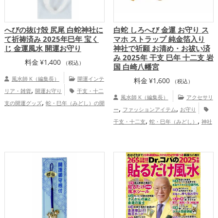
へびの抜け殻 尻尾 白蛇神社に
白蛇 しろへび 金運 お守り ス
て祈祷済み 2025年巳年 宝く
マホ ストラップ 純金箔入り
じ 金運風水 開運お守り
神社で祈願 お清め・お祓い済
み 2025年 干支 巳年 十二支 岩
料金
¥
1,400
（税込）
国 白崎八幡宮
風水師 K（編集長）
開運インテ
料金
¥
1,600
（税込）
,
リア・雑貨
開運お守り
干支・十二
風水師 K（編集長）
アクセサリ
,
支の開運グッズ
蛇・巳年（みどし）の開
,
,
ー
ファッションアイテム
お守り
,
,
運グッズ
神社仏閣の開運グッズ
白色の
,
,
干支・十二支
蛇・巳年（みどし）
神社
,
開運グッズ
旧2025年（令和7年）の開運
,
,
,
,
仏閣
スマホ
金色
白色
旧2025年（令
,
グッズ
金運アップ
家庭運・家族運
,
和7年）
山口県
中国地方
恋
,
アップ
総合運・全体運アップ
,
,
,
愛運アップ
結婚運アップ
金運アップ
,
,
仕事運アップ
健康運アップ
家庭運・家
,
族運アップ
総合運・全体運アップ