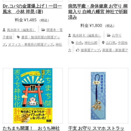
Dr.コパの金運爆上げ！一日一
病気平癒・身体健康 お守り 桐
風水 小林 祥晃 (著)
箱入り 白崎八幡宮 神社で祈願
済み
料金
¥
1,485
（税込）
料金
¥
1,800
（税込）
風水師 K（編集長）
開運本・電
風水師 K（編集長）
お守り
子書籍
書斎・勉強部屋の開運グッ
,
,
,
,
白色
神社仏閣
山口県
中国地
ズ
オフィス・事務所の開運グッズ
神社
,
,
方
健康運アップ
家庭運・家族運ア
仏閣の開運グッズ
風水・家相の開運グッ
,
,
ップ
総合運・全体運アップ
ズ
八卦鏡（八角形の鏡）ミラーの開運グ
,
,
ッズ
Dr.コパの開運グッズ
ファッショ
,
ン開運術の開運グッズ
玄関の開運グッ
,
ズ
掃除・片付け・整理整頓の開運グッ
,
,
ズ
キッチンの開運グッズ
寝室の開運グ
,
,
ッズ
バスルームの開運グッズ
トイレの
開運グッズ
金運アップ
たちまち開運！ おうち神社
干支 お守り スマホ ストラッ