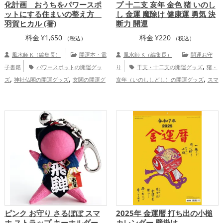
化計画 おうちをパワースポ
プ 十二支 亥年 金色 猪 いのし
ットにする住まいの整え方
し 金運 魔除け 健康運 勇気 決
羽賀ヒカル (著)
断力 開運
料金
¥
1,650
料金
¥
220
（税込）
（税込）
風水師 K（編集長）
開運本・電
風水師 K（編集長）
開運お守
,
子書籍
パワースポットの開運グッ
り
干支・十二支の開運グッズ
猪・
,
,
,
ズ
神社仏閣の開運グッズ
玄関の開運グ
亥年（いのししどし）の開運グッズ
スマ
,
,
,
ッズ
風水・家相の開運グッズ
リビング
ホの開運グッズ
金運アップ
仕事運
,
,
の開運グッズ
掃除・片付け・整理整頓の
アップ
健康運アップ
,
,
開運グッズ
キッチンの開運グッズ
寝室
,
,
の開運グッズ
バスルームの開運グッズ
,
トイレの開運グッズ
ダイニングルームの
,
開運グッズ
オフィス・事務所の開運グッ
,
,
ズ
店舗の開運グッズ
占いの開運グッ
,
ズ
家庭運・家族運アップ
総合運・
全体運アップ
ピンク お守り さるぼぼ スマ
2025年 金運暦 打ち出の小槌
ホ ストラップ キーホルダー
カレンダー 壁掛け