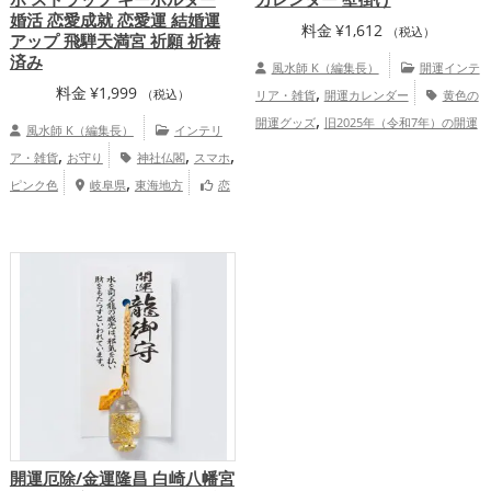
婚活 恋愛成就 恋愛運 結婚運
料金
¥
1,612
（税込）
アップ 飛騨天満宮 祈願 祈祷
済み
風水師 K（編集長）
開運インテ
,
料金
¥
1,999
（税込）
リア・雑貨
開運カレンダー
黄色の
,
開運グッズ
旧2025年（令和7年）の開運
風水師 K（編集長）
インテリ
,
グッズ
七福神の開運グッズ
金運ア
,
,
,
ア・雑貨
お守り
神社仏閣
スマホ
,
ップ
総合運・全体運アップ
,
ピンク色
岐阜県
東海地方
恋
,
愛運アップ
結婚運アップ
開運厄除/金運隆昌 白崎八幡宮