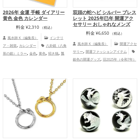
2026年 金運 手帳 ダイアリー
双頭の蛇ヘビ シルバー ブレス
黄色 金色 カレンダー
レット 2025年巳年 開運アク
セサリー おしゃれなメンズ
料金
¥
2,310
（税込）
料金
¥
6,650
（税込）
風水師 K（編集長）
インテリ
,
風水師 K（編集長）
開運アクセ
ア・雑貨
カレンダー
八卦鏡（八角
,
,
,
,
,
サリー
開運ファッションアイテム
形の鏡）ミラー
金色
黄色
招き猫
瓢
,
,
,
銀色の開運グッズ
旧2025年（令和7年）
箪(ひょうたん)
2026年（令和8年）
七福
,
,
の開運グッズ
干支・十二支の開運グッ
神
金運アップ
総合運・全体運アッ
,
ズ
蛇・巳年（みどし）の開運グッズ
プ
,
,
金運アップ
仕事運アップ
家庭
,
運・家族運アップ
総合運・全体運アッ
プ