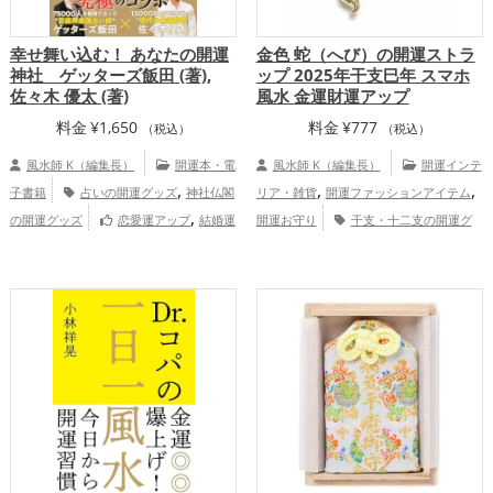
幸せ舞い込む！ あなたの開運
金色 蛇（へび）の開運ストラ
神社 ゲッターズ飯田 (著),
ップ 2025年干支巳年 スマホ
佐々木 優太 (著)
風水 金運財運アップ
料金
¥
1,650
料金
¥
777
（税込）
（税込）
風水師 K（編集長）
開運本・電
風水師 K（編集長）
開運インテ
,
,
,
子書籍
占いの開運グッズ
神社仏閣
リア・雑貨
開運ファッションアイテム
,
の開運グッズ
恋愛運アップ
結婚運
開運お守り
干支・十二支の開運グ
,
,
,
,
,
アップ
金運アップ
仕事運アップ
健康
ッズ
蛇・巳年（みどし）の開運グッズ
,
,
,
,
運アップ
家庭運・家族運アップ
総合
スマホの開運グッズ
金色の開運グッズ
運・全体運アップ
旧2025年（令和7年）の開運グッズ
,
,
金運アップ
仕事運アップ
健康運アッ
,
,
プ
家庭運・家族運アップ
総合運・全体
運アップ