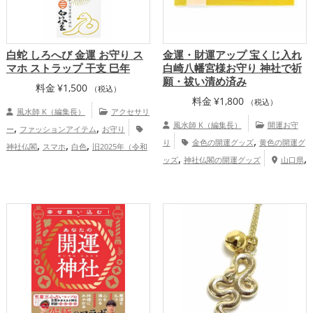
白蛇 しろへび 金運 お守り ス
金運・財運アップ 宝くじ入れ
マホ ストラップ 干支 巳年
白崎八幡宮様お守り 神社で祈
願・祓い清め済み
料金
¥
1,500
（税込）
料金
¥
1,800
（税込）
風水師 K（編集長）
アクセサリ
,
,
風水師 K（編集長）
開運お守
ー
ファッションアイテム
お守り
,
,
,
,
り
金色の開運グッズ
黄色の開運グ
神社仏閣
スマホ
白色
旧2025年（令和
,
,
,
,
ッズ
神社仏閣の開運グッズ
山口県
7年）
干支・十二支
蛇・巳年（みど
,
中国地方
金運アップ
し）
山口県
中国地方
金運ア
ップ