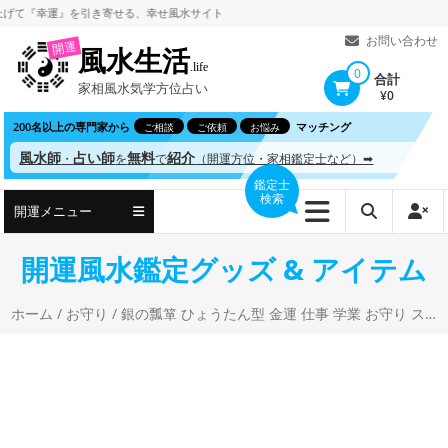
コ
『幸運』を引き寄せる、
幸せ風水サイト
ン
お問い合わせ
開運
風水生活
テ
.life
0
合計
家相風水気学方位占い
ン
¥0
ツ
200名以上の専門家から
マッチング
ご相談
ご依頼
お悩み
へ
風水師
占い師
無料
紹介
・
を
で
（開運方位・家相鑑定士など）➡
ス
鑑定士
検索
キ
開運メニュー
ッ
プ
開運風水鑑定グッズ & アイテム
ホーム
/
お守り
/ 銀の瓢箪 ひょうたん型 金運 仕事 学業 お守り スマホ ストラップ 風水 シルバー 水琴鈴