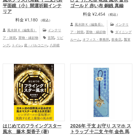
平面鏡（小）開運祈願インテ
ゴールド 赤い布 銅銭 真鍮
リア
料金
¥
2,454
（税込）
料金
¥
1,180
（税込）
風水師 K（編集長）
インテリ
風水師 K（編集長）
インテリ
,
ア・雑貨
置物・縁起物
ダイニング
,
,
ア・雑貨
置物・縁起物
玄関
リビ
,
,
,
ルーム
オフィス・事務所
飲食店
瓢箪
,
,
,
ング
トイレ
庭・バルコニー
八卦鏡
,
,
(ひょうたん)
赤色
金色
金運アッ
（八角形の鏡）ミラー
,
,
,
プ
仕事運アップ
健康運アップ
家庭
,
運・家族運アップ
総合運・全体運アッ
プ
はじめてのフライングスター
2026年 干支 お守り スマホ ス
風水 藤木 梨香子 (著)
トラップ 十二支 午年 金色 馬