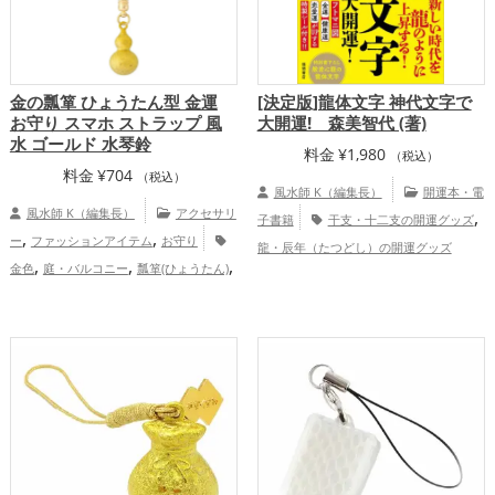
金の瓢箪 ひょうたん型 金運
[決定版]龍体文字 神代文字で
お守り スマホ ストラップ 風
大開運! 森美智代 (著)
水 ゴールド 水琴鈴
料金
¥
1,980
（税込）
料金
¥
704
（税込）
風水師 K（編集長）
開運本・電
風水師 K（編集長）
アクセサリ
,
子書籍
干支・十二支の開運グッズ
,
,
ー
ファッションアイテム
お守り
龍・辰年（たつどし）の開運グッズ
,
,
,
金色
庭・バルコニー
瓢箪(ひょうたん)
,
,
恋愛運アップ
金運アップ
健康運
,
,
スマホ
金運アップ
健康運アップ
,
アップ
総合運・全体運アップ
家庭運・家族運アップ