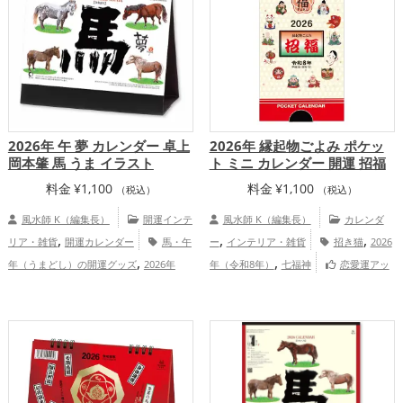
2026年 午 夢 カレンダー 卓上
2026年 縁起物ごよみ ポケッ
岡本肇 馬 うま イラスト
ト ミニ カレンダー 開運 招福
料金
¥
1,100
料金
¥
1,100
（税込）
（税込）
風水師 K（編集長）
開運インテ
風水師 K（編集長）
カレンダ
,
,
,
リア・雑貨
開運カレンダー
馬・午
ー
インテリア・雑貨
招き猫
2026
,
,
年（うまどし）の開運グッズ
2026年
年（令和8年）
七福神
恋愛運アッ
,
,
,
,
（令和8年）の開運グッズ
干支・十二支
プ
結婚運アップ
金運アップ
仕事運ア
,
,
,
の開運グッズ
金運アップ
仕事運ア
ップ
健康運アップ
家庭運・家族運アッ
,
,
,
ップ
健康運アップ
総合運・全体運アッ
プ
総合運・全体運アップ
プ