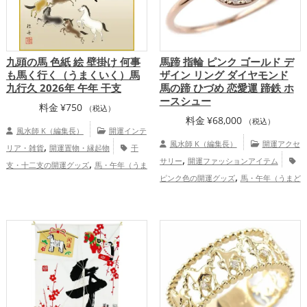
九頭の馬 色紙 絵 壁掛け 何事
馬蹄 指輪 ピンク ゴールド デ
も馬く行く（うまくいく）馬
ザイン リング ダイヤモンド
九行久 2026年 午年 干支
馬の蹄 ひづめ 恋愛運 蹄鉄 ホ
ースシュー
料金
¥
750
（税込）
料金
¥
68,000
（税込）
風水師 K（編集長）
開運インテ
,
風水師 K（編集長）
開運アクセ
リア・雑貨
開運置物・縁起物
干
,
,
サリー
開運ファッションアイテム
支・十二支の開運グッズ
馬・午年（うま
,
,
,
ピンク色の開運グッズ
馬・午年（うまど
どし）の開運グッズ
玄関の開運グッズ
,
,
し）の開運グッズ
2026年（令和8年）の
リビングの開運グッズ
2026年（令和8
,
,
開運グッズ
恋愛運アップ
結婚運ア
年）の開運グッズ
恋愛運アップ
結
,
,
,
,
ップ
総合運・全体運アップ
婚運アップ
金運アップ
仕事運アップ
,
,
健康運アップ
家庭運・家族運アップ
総
合運・全体運アップ