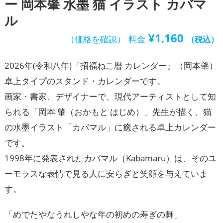
ー 岡本肇 水墨 猫 イラスト カバマ
ル
¥
1,160
（
価格を確認
）
料金
（税込）
2026年(令和八年)『招福ねこ暦 カレンダー』（岡本肇）
卓上タイプのスタンド・カレンダーです。
画家・書家、デザイナーで、現代アーティストとして知
られる「岡本 肇（おかもと はじめ）」先生が描く、猫
の水墨イラスト「カバマル」に癒される卓上カレンダー
です。
1998年に発表されたカバマル（Kabamaru）は、そのユ
ーモラスな表情で見る人に安らぎと笑顔を与えていま
す。
「めでたやなうれしやな年の初めの寿ぎの舞」