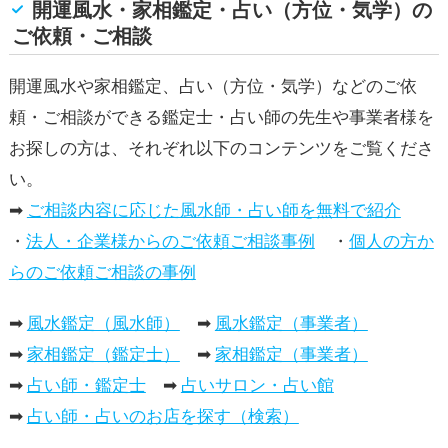
開運風水・家相鑑定・占い（方位・気学）の
ご依頼・ご相談
開運風水や家相鑑定、占い（方位・気学）などのご依
頼・ご相談ができる鑑定士・占い師の先生や事業者様を
お探しの方は、それぞれ以下のコンテンツをご覧くださ
い。
➡
ご相談内容に応じた風水師・占い師を無料で紹介
・
法人・企業様からのご依頼ご相談事例
・
個人の方か
らのご依頼ご相談の事例
➡
風水鑑定（風水師）
➡
風水鑑定（事業者）
➡
家相鑑定（鑑定士）
➡
家相鑑定（事業者）
➡
占い師・鑑定士
➡
占いサロン・占い館
➡
占い師・占いのお店を探す（検索）