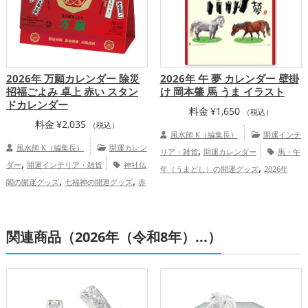
2026年 万願カレンダー 除災
2026年 午 夢 カレンダー 壁掛
招福ごよみ 卓上 赤い スタン
け 岡本肇 馬 うま イラスト
ドカレンダー
料金
¥
1,650
（税込）
料金
¥
2,035
（税込）
風水師 K（編集長）
開運インテ
風水師 K（編集長）
開運カレン
,
リア・雑貨
開運カレンダー
馬・午
,
ダー
開運インテリア・雑貨
神社仏
,
年（うまどし）の開運グッズ
2026年
,
,
閣の開運グッズ
七福神の開運グッズ
赤
,
（令和8年）の開運グッズ
干支・十二支
,
,
色の開運グッズ
金色の開運グッズ
2026
,
の開運グッズ
金運アップ
仕事運ア
年（令和8年）の開運グッズ
結婚運
,
,
ップ
健康運アップ
総合運・全体運アッ
,
,
,
関連商品（2026年（令和8年）...）
アップ
金運アップ
仕事運アップ
健康
プ
,
,
運アップ
家庭運・家族運アップ
総合
運・全体運アップ