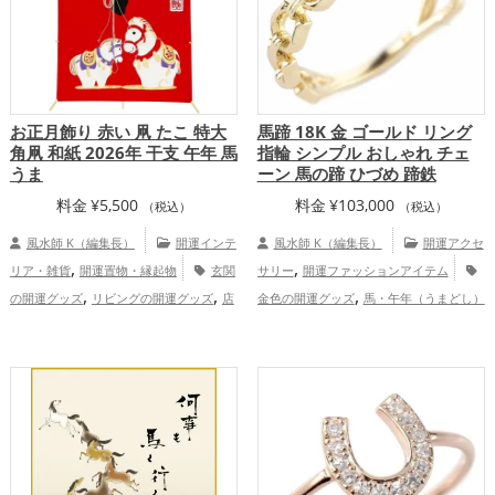
お正月飾り 赤い 凧 たこ 特大
馬蹄 18K 金 ゴールド リング
角凧 和紙 2026年 干支 午年 馬
指輪 シンプル おしゃれ チェ
うま
ーン 馬の蹄 ひづめ 蹄鉄
料金
¥
5,500
料金
¥
103,000
（税込）
（税込）
風水師 K（編集長）
開運インテ
風水師 K（編集長）
開運アクセ
,
,
リア・雑貨
開運置物・縁起物
玄関
サリー
開運ファッションアイテム
,
,
,
の開運グッズ
リビングの開運グッズ
店
金色の開運グッズ
馬・午年（うまどし）
,
,
舗の開運グッズ
2026年（令和8年）の開
の開運グッズ
2026年（令和8年）の開運
,
,
,
運グッズ
赤色の開運グッズ
白色の開運
グッズ
仕事運アップ
総合運・全体
,
,
グッズ
干支・十二支の開運グッズ
馬・
運アップ
午年（うまどし）の開運グッズ
仕
,
,
事運アップ
健康運アップ
家庭運・家族
,
運アップ
総合運・全体運アップ