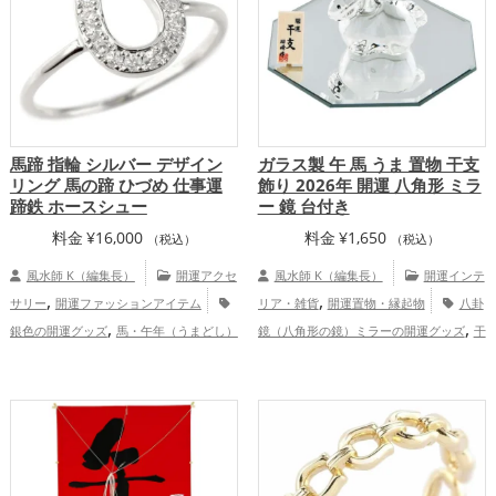
馬蹄 指輪 シルバー デザイン
ガラス製 午 馬 うま 置物 干支
リング 馬の蹄 ひづめ 仕事運
飾り 2026年 開運 八角形 ミラ
蹄鉄 ホースシュー
ー 鏡 台付き
料金
¥
16,000
料金
¥
1,650
（税込）
（税込）
風水師 K（編集長）
開運アクセ
風水師 K（編集長）
開運インテ
,
,
サリー
開運ファッションアイテム
リア・雑貨
開運置物・縁起物
八卦
,
,
銀色の開運グッズ
馬・午年（うまどし）
鏡（八角形の鏡）ミラーの開運グッズ
干
,
,
の開運グッズ
2026年（令和8年）の開運
支・十二支の開運グッズ
馬・午年（うま
,
,
,
グッズ
仕事運アップ
総合運・全体
どし）の開運グッズ
玄関の開運グッズ
,
運アップ
リビングの開運グッズ
2026年（令和8
,
年）の開運グッズ
仕事運アップ
健
,
康運アップ
家庭運・家族運アップ