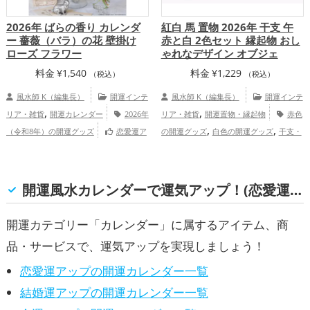
2026年 ばらの香り カレンダ
紅白 馬 置物 2026年 干支 午
ー 薔薇（バラ）の花 壁掛け
赤と白 2色セット 縁起物 おし
ローズ フラワー
ゃれなデザイン オブジェ
料金
¥
1,540
料金
¥
1,229
（税込）
（税込）
風水師 K（編集長）
開運インテ
風水師 K（編集長）
開運インテ
,
,
リア・雑貨
開運カレンダー
2026年
リア・雑貨
開運置物・縁起物
赤色
,
,
（令和8年）の開運グッズ
恋愛運ア
の開運グッズ
白色の開運グッズ
干支・
,
,
,
ップ
結婚運アップ
家庭運・家族運アッ
十二支の開運グッズ
馬・午年（うまど
,
,
,
プ
総合運・全体運アップ
し）の開運グッズ
玄関の開運グッズ
リ
,
ビングの開運グッズ
2026年（令和8年）
開運風水カレンダーで運気アップ！(恋愛運, 結婚運, 金運, 仕事運, 健康運, 家庭運・家族運, 総合運・全体運)
,
の開運グッズ
金運アップ
仕事運ア
,
,
ップ
健康運アップ
家庭運・家族運アッ
開運カテゴリー「カレンダー」に属するアイテム、商
プ
品・サービスで、運気アップを実現しましょう！
恋愛運アップの開運カレンダー一覧
結婚運アップの開運カレンダー一覧