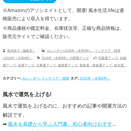
※Amazonのアソシエイトとして、開運! 風水生活.lifeは適
格販売により収入を得ています。
※商品価格や
鑑定料金
、在庫状況等、正確な商品情報は、
販売元サイトでご確認ください。
,
風水師 K（編集長）
カレンダー×2026年（令和8年）
インテリア・雑貨
,
×2026年（令和8年）
2026年（令和8年）の開運グッズ
恋愛運アップ
結婚
,
,
,
,
,
運アップ
金運アップ
仕事運アップ
健康運アップ
家庭運・家族運アップ
総合運・
全体運アップ
カテゴリー:
カレンダー
,
インテリア・雑貨
タグ:
2026年（令和8年）
風水で運気を上げる!
風水で運気を上げるのに、おすすめの記事や開運方法の
解説です。
➡
風水を基礎から学ぶ入門書、初心者向けおすすめ本