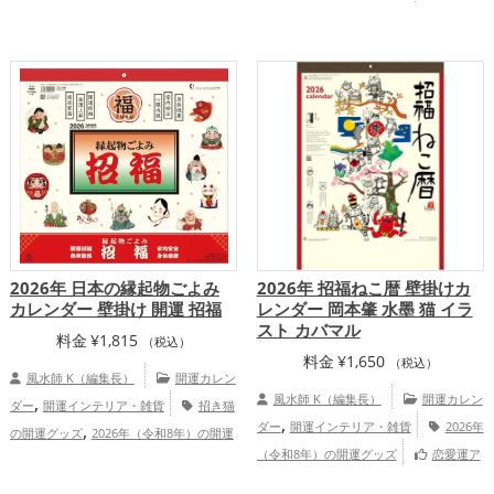
,
,
,
,
アップ
結婚運アップ
金運アップ
仕事
招き猫の開運グッズ
干支・十二支の開運
,
,
,
運アップ
健康運アップ
家庭運・家族運
グッズ
馬・午年（うまどし）の開運グッ
,
,
,
アップ
総合運・全体運アップ
ズ
金運アップ
仕事運アップ
健康
,
,
運アップ
家庭運・家族運アップ
総合
運・全体運アップ
2026年 日本の縁起物ごよみ
2026年 招福ねこ暦 壁掛けカ
カレンダー 壁掛け 開運 招福
レンダー 岡本肇 水墨 猫 イラ
スト カバマル
料金
¥
1,815
（税込）
料金
¥
1,650
（税込）
風水師 K（編集長）
開運カレン
,
風水師 K（編集長）
開運カレン
ダー
開運インテリア・雑貨
招き猫
,
,
ダー
開運インテリア・雑貨
2026年
の開運グッズ
2026年（令和8年）の開運
,
（令和8年）の開運グッズ
恋愛運ア
グッズ
七福神の開運グッズ
恋愛運
,
,
,
,
,
,
ップ
結婚運アップ
金運アップ
仕事運
アップ
結婚運アップ
金運アップ
仕事