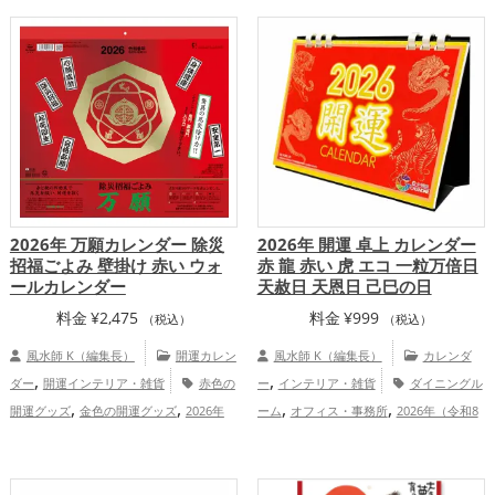
,
黄色の開運グッズ
リビングの開運グッ
,
ップ
総合運・全体運アップ
,
ズ
ダイニングルームの開運グッズ
,
,
金運アップ
仕事運アップ
家庭運・家族
,
運アップ
総合運・全体運アップ
2026年 万願カレンダー 除災
2026年 開運 卓上 カレンダー
招福ごよみ 壁掛け 赤い ウォ
赤 龍 赤い 虎 エコ 一粒万倍日
ールカレンダー
天赦日 天恩日 己巳の日
料金
¥
2,475
料金
¥
999
（税込）
（税込）
風水師 K（編集長）
開運カレン
風水師 K（編集長）
カレンダ
,
,
ダー
開運インテリア・雑貨
赤色の
ー
インテリア・雑貨
ダイニングル
,
,
,
,
開運グッズ
金色の開運グッズ
2026年
ーム
オフィス・事務所
2026年（令和8
,
,
,
,
（令和8年）の開運グッズ
神社仏閣の開
年）
七福神
赤色
リビング
恋愛
,
,
,
,
運グッズ
七福神の開運グッズ
結婚
運アップ
結婚運アップ
金運アップ
仕
,
,
,
,
,
運アップ
金運アップ
仕事運アップ
健
事運アップ
健康運アップ
家庭運・家族