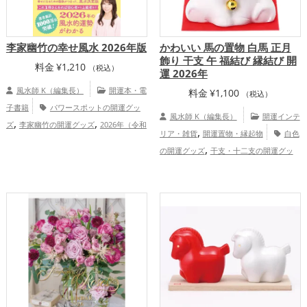
李家幽竹の幸せ風水 2026年版
かわいい 馬の置物 白馬 正月
飾り 干支 午 福結び 縁結び 開
料金
¥
1,210
（税込）
運 2026年
風水師 K（編集長）
開運本・電
料金
¥
1,100
（税込）
子書籍
パワースポットの開運グッ
風水師 K（編集長）
開運インテ
,
,
ズ
李家幽竹の開運グッズ
2026年（令和
,
リア・雑貨
開運置物・縁起物
白色
,
8年）の開運グッズ
風水・家相の開運グ
,
の開運グッズ
干支・十二支の開運グッ
,
,
ッズ
恋愛運アップ
結婚運アップ
,
,
ズ
馬・午年（うまどし）の開運グッズ
,
,
金運アップ
仕事運アップ
健康運アッ
,
玄関の開運グッズ
リビングの開運グッ
,
,
プ
家庭運・家族運アップ
総合運・全体
,
ズ
2026年（令和8年）の開運グッズ
運アップ
,
,
恋愛運アップ
結婚運アップ
仕事
,
運アップ
家庭運・家族運アップ