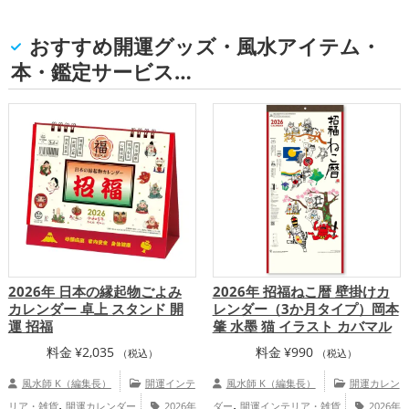
おすすめ開運グッズ・風水アイテム・
本・鑑定サービス…
2026年 日本の縁起物ごよみ
2026年 招福ねこ暦 壁掛けカ
カレンダー 卓上 スタンド 開
レンダー（3か月タイプ）岡本
運 招福
肇 水墨 猫 イラスト カバマル
料金
¥
2,035
料金
¥
990
（税込）
（税込）
風水師 K（編集長）
開運インテ
風水師 K（編集長）
開運カレン
,
,
リア・雑貨
開運カレンダー
2026年
ダー
開運インテリア・雑貨
2026年