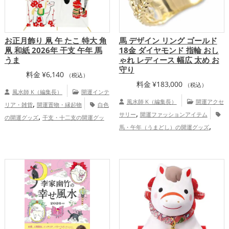
お正月飾り 凧 午 たこ 特大 角
馬 デザイン リング ゴールド
凧 和紙 2026年 干支 午年 馬
18金 ダイヤモンド 指輪 おし
うま
ゃれ レディース 幅広 太め お
守り
料金
¥
6,140
（税込）
料金
¥
183,000
（税込）
風水師 K（編集長）
開運インテ
,
風水師 K（編集長）
開運アクセ
リア・雑貨
開運置物・縁起物
白色
,
,
サリー
開運ファッションアイテム
の開運グッズ
干支・十二支の開運グッ
,
,
,
馬・午年（うまどし）の開運グッズ
ズ
馬・午年（うまどし）の開運グッズ
,
,
2026年（令和8年）の開運グッズ
金色の
玄関の開運グッズ
リビングの開運グッ
,
,
,
開運グッズ
仕事運アップ
総合運・
ズ
店舗の開運グッズ
2026年（令和8
,
全体運アップ
年）の開運グッズ
仕事運アップ
家
,
庭運・家族運アップ
総合運・全体運アッ
プ