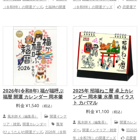
,
（令和8年）の開運グッズ
七福神の開運
（令和8年）の開運グッズ
恋愛運ア
,
,
,
,
グッズ
招き猫の開運グッズ
恋愛運
ップ
結婚運アップ
金運アップ
仕事運
,
,
,
,
,
アップ
結婚運アップ
金運アップ
仕事
アップ
健康運アップ
家庭運・家族運ア
,
,
,
運アップ
健康運アップ
家庭運・家族運
ップ
総合運・全体運アップ
,
アップ
総合運・全体運アップ
2026年(令和8年) 福が福呼ぶ
2025年 招福ねこ暦 卓上カレ
福暦 開運 カレンダー 岡本肇
ンダー 岡本肇 水墨 猫 イラス
ト カバマル
料金
¥
1,540
（税込）
料金
¥
1,100
（税込）
風水師 K（編集長）
開運インテ
,
風水師 K（編集長）
開運カレン
リア・雑貨
開運カレンダー
瓢箪
,
,
ダー
開運インテリア・雑貨
旧2025
(ひょうたん)の開運グッズ
2026年（令和
,
,
年（令和7年）の開運グッズ
恋愛運
8年）の開運グッズ
七福神の開運グッズ