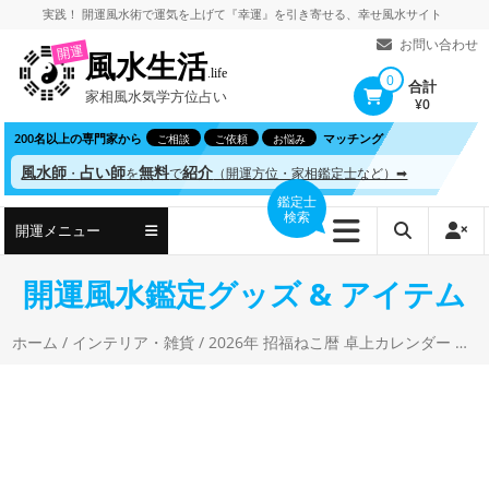
コ
実践！
開運風水術
で
運気を上げて
『幸運』を引き寄せる、
幸せ風水サイト
ン
お問い合わせ
開運
風水生活
テ
.life
0
合計
家相風水気学方位占い
ン
¥0
ツ
200名以上の専門家から
マッチング
ご相談
ご依頼
お悩み
へ
風水師
占い師
無料
紹介
・
を
で
（開運方位・家相鑑定士など）➡
ス
鑑定士
検索
キ
開運メニュー
ッ
プ
開運風水鑑定グッズ & アイテム
ホーム
/
インテリア・雑貨
/ 2026年 招福ねこ暦 卓上カレンダー 岡本肇 水墨 猫 イラスト カバマル