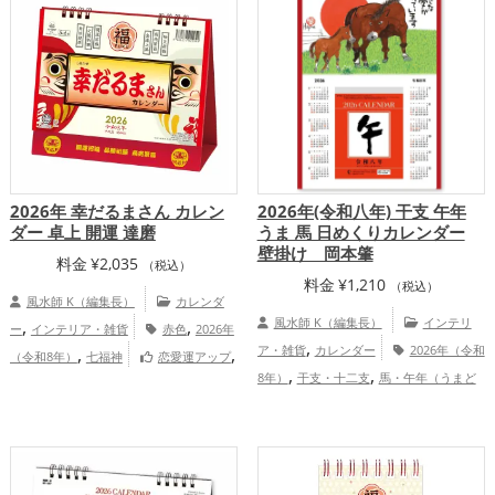
,
,
,
康運アップ
家庭運・家族運アップ
総合
運アップ
総合運・全体運アップ
運・全体運アップ
2026年 幸だるまさん カレン
2026年(令和八年) 干支 午年
ダー 卓上 開運 達磨
うま 馬 日めくりカレンダー
壁掛け 岡本肇
料金
¥
2,035
（税込）
料金
¥
1,210
（税込）
風水師 K（編集長）
カレンダ
,
,
風水師 K（編集長）
インテリ
ー
インテリア・雑貨
赤色
2026年
,
,
,
ア・雑貨
カレンダー
2026年（令和
（令和8年）
七福神
恋愛運アップ
,
,
,
,
8年）
干支・十二支
馬・午年（うまど
結婚運アップ
金運アップ
仕事運アッ
,
,
,
,
し）
リビング
仕事運アップ
家庭
プ
健康運アップ
家庭運・家族運アッ
,
,
運・家族運アップ
総合運・全体運アッ
プ
総合運・全体運アップ
プ