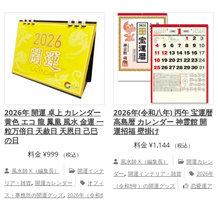
,
,
,
,
アップ
健康運アップ
家庭運・家族運ア
運アップ
健康運アップ
家庭運・家族運
,
,
ップ
総合運・全体運アップ
アップ
総合運・全体運アップ
2026年 開運 卓上 カレンダー
2026年(令和八年) 丙午 宝運暦
黄色 エコ 龍 鳳凰 風水 金運 一
高島暦 カレンダー 神霊館 開
粒万倍日 天赦日 天恩日 己巳
運招福 壁掛け
の日
料金
¥
1,144
（税込）
料金
¥
999
（税込）
風水師 K（編集長）
開運カレン
風水師 K（編集長）
開運インテ
,
ダー
開運インテリア・雑貨
2026年
,
リア・雑貨
開運カレンダー
オフィ
（令和8年）の開運グッズ
恋愛運ア
,
ス・事務所の開運グッズ
2026年（令和8
,
,
,
ップ
結婚運アップ
金運アップ
仕事運
,
,
年）の開運グッズ
七福神の開運グッズ
,
,
アップ
健康運アップ
家庭運・家族運ア