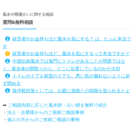
風水や開運占いに関する相談
質問&無料相談
経営者やお金持ちほど風水を気にする？ は、たぶん本当で
す
経営者やお金持ちほど、風水を気にするって本当ですか？
中国伝統風水では鬼門にトイレがあることが問題ではな
く、家全体の間取りから、どこに位置しているのかが大切
トイレのドアも前室のドアも、悪い気が漏れないように必
ず閉める
路沖殺対策としては、お庭に道路との垣根を造られるとよ
い
➡
ご相談内容に応じた風水師・占い師を無料で紹介
庭を広げると路沖殺（ろちゅうさつ）は防げますか？
・
法人・企業様からのご依頼ご相談事例
トイレ前室のドアの開け閉めについて
・
個人の方からのご依頼ご相談の事例
増築して家相の中心軸が変わると、鬼門の方角にあるトイ
レの位置はずれますか？
青澄杏樹 （アオスミアンジュ）先生からのご回答です。