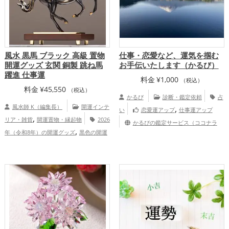
風水 黒馬 ブラック 高級 置物
仕事・恋愛など、運気を掴む
開運グッズ 玄関 銅製 跳ね馬
お手伝いたします（かるび）
躍進 仕事運
料金
¥
1,000
（税込）
料金
¥
45,550
（税込）
かるび
診断・鑑定依頼
占
風水師 K（編集長）
開運インテ
,
い
恋愛運アップ
仕事運アップ
,
リア・雑貨
開運置物・縁起物
2026
かるびの鑑定サービス（ココナラ
,
年（令和8年）の開運グッズ
黒色の開運
店）
,
,
グッズ
干支・十二支の開運グッズ
馬・
,
午年（うまどし）の開運グッズ
玄関の開
,
,
運グッズ
ビジネスの開運グッズ
オフィ
ス・事務所の開運グッズ
金運アッ
,
,
プ
仕事運アップ
総合運・全体運アッ
プ