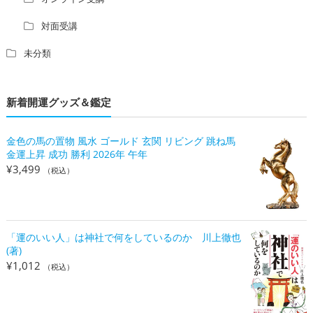
対面受講
未分類
新着開運グッズ＆鑑定
金色の馬の置物 風水 ゴールド 玄関 リビング 跳ね馬
金運上昇 成功 勝利 2026年 午年
¥
3,499
（税込）
「運のいい人」は神社で何をしているのか 川上徹也
(著)
¥
1,012
（税込）