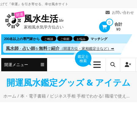
コ
『幸運』を引き寄せる、
幸せ風水サイト
ン
お問い合わせ
開運
風水生活
テ
.life
0
合計
家相風水気学方位占い
ン
¥0
ツ
200名以上の専門家から
マッチング
ご相談
ご依頼
お悩み
へ
風水師
占い師
無料
紹介
・
を
で
（開運方位・家相鑑定士など）➡
ス
鑑定士
検索
キ
開運メニュー
ッ
プ
開運風水鑑定グッズ & アイテム
ホーム
/
本・電子書籍
/ ビジネス手相 手相でわかる! 職場で使える! 「顧客・上司・部下」のトリセツ 美猫 (著)