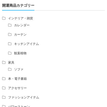
開運商品カテゴリー
占い師さんは、幽霊を見たことがありますか？
家相風水の診断・鑑定料金や相場について
家相・風水の鑑定料金の相場が知りたい。
インテリア・雑貨
風水の流派について教えてください。
カレンダー
風水で個人の運勢を占う方法はありますか？
カーテン
風水師になるには、どんな勉強をすればいいですか？
キッチンアイテム
観葉植物
家具
ソファ
本・電子書籍
アクセサリー
ファッションアイテム
パワーストーン