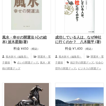
,
,
,
アップ
金運アップ
仕事運アップ
総合
運・全体運アップ
風水・幸せの開運法 (心の絵
成功している人は、なぜ神社
本) 波木星龍(著)
に行くのか？ 八木龍平 (著)
料金
¥
450
料金
¥
1,400
（税込）
（税込）
風水師 K（編集長）
開運本・電
風水師 K（編集長）
開運本・電
,
,
子書籍
占いの開運グッズ
風水・家
子書籍
統計学の開運グッズ
社会心
,
相の開運グッズ
理学の開運グッズ
ビジネスの開運グッ
,
,
ズ
神社仏閣の開運グッズ
スピリチュア
,
ルの開運グッズ
パワースポットの開運グ
,
ッズ
心理学の開運グッズ
金運アッ
,
,
プ
仕事運アップ
総合運・全体運アッ
プ