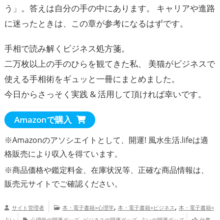
う」。答えは自分の手の中にあります。 キャリアや進路
に迷ったときは、この章が参考になるはずです。
手相で読み解くビジネス処方箋。
二万枚以上の手のひらを観てきた私、 美猫がビジネスで
使える手相術をギュッと一冊にまとめました。
今日からさっそく実践 & 活用して頂ければ幸いです。
Amazonで購入
※Amazonのアソシエイトとして、開運! 風水生活.lifeは適
格販売により収入を得ています。
※商品価格や
鑑定料金
、在庫状況等、正確な商品情報は、
販売元サイトでご確認ください。
,
,
サイト管理者
本・電子書籍×心理学
本・電子書籍×ビジネス
本・電子書籍×
,
,
占い
心理学の開運グッズ
ビジネスの開運グッズ
占いの開運グッズ
仕事