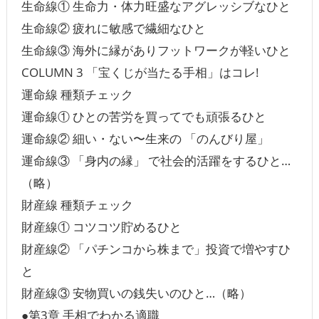
生命線① 生命力・体力旺盛なアグレッシブなひと
生命線② 疲れに敏感で繊細なひと
生命線③ 海外に縁がありフットワークが軽いひと
COLUMN 3 「宝くじが当たる手相」はコレ!
運命線 種類チェック
運命線① ひとの苦労を買ってでも頑張るひと
運命線② 細い・ない〜生来の 「のんびり屋」
運命線③ 「身内の縁」 で社会的活躍をするひと…
（略）
財産線 種類チェック
財産線① コツコツ貯めるひと
財産線② 「パチンコから株まで」投資で増やすひ
と
財産線③ 安物買いの銭失いのひと…（略）
●第3章 手相でわかる適職