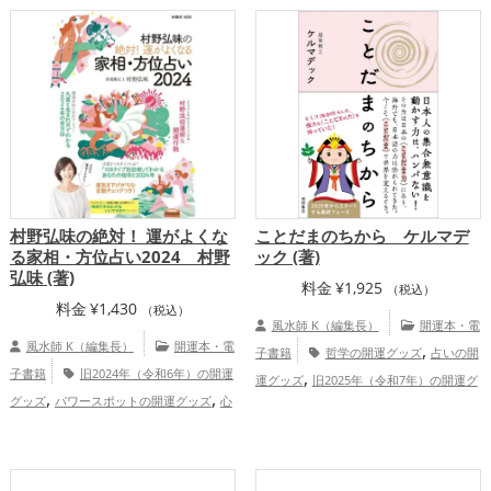
,
ネスの開運グッズ
オフィス・事務所の開
,
運グッズ
金運アップ
仕事運アッ
,
プ
家庭運・家族運アップ
村野弘味の絶対！ 運がよくな
ことだまのちから ケルマデ
る家相・方位占い2024 村野
ック (著)
弘味 (著)
料金
¥
1,925
（税込）
料金
¥
1,430
（税込）
風水師 K（編集長）
開運本・電
風水師 K（編集長）
開運本・電
,
子書籍
哲学の開運グッズ
占いの開
子書籍
旧2024年（令和6年）の開運
,
運グッズ
旧2025年（令和7年）の開運グ
,
,
グッズ
パワースポットの開運グッズ
心
,
,
ッズ
科学の開運グッズ
心理学の開運グ
,
,
理学の開運グッズ
占いの開運グッズ
風
,
ッズ
脳科学の開運グッズ
健康運ア
水・家相の開運グッズ
恋愛運アッ
,
ップ
総合運・全体運アップ
,
,
,
プ
結婚運アップ
金運アップ
仕事運ア