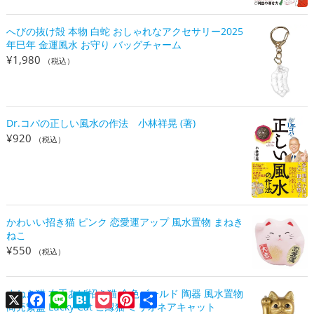
へびの抜け殻 本物 白蛇 おしゃれなアクセサリー2025
年巳年 金運風水 お守り バッグチャーム
¥
1,980
（税込）
Dr.コパの正しい風水の作法 小林祥晃 (著)
¥
920
（税込）
かわいい招き猫 ピンク 恋愛運アップ 風水置物 まねき
ねこ
¥
550
（税込）
まねき猫 右手あげ招き猫 金色ゴールド 陶器 風水置物
X
Facebook
Line
Hatena
Pocket
Pinterest
共
商売繁盛 Lucky Cat ご縁猫 ミリオネアキャット
有