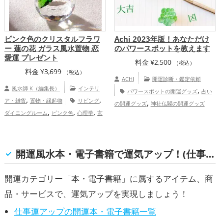
ピンク色のクリスタルフラワ
Achi 2023年版！あなただけ
ー 蓮の花 ガラス風水置物 恋
のパワースポットを教えます
愛運 プレゼント
料金
¥
2,500
（税込）
料金
¥
3,699
（税込）
ACHI
開運診断・鑑定依頼
風水師 K（編集長）
インテリ
,
パワースポットの開運グッズ
占い
,
,
ア・雑貨
置物・縁起物
リビング
,
の開運グッズ
神社仏閣の開運グッズ
,
,
,
ダイニングルーム
ピンク色
心理学
玄
占いセラピストAchi（アチ）の鑑定
,
,
関
恋愛運アップ
結婚運アップ
健
サービス（ココナラ店）
,
,
康運アップ
家庭運・家族運アップ
総合
運・全体運アップ
開運風水本・電子書籍で運気アップ！(仕事運)
開運カテゴリー「本・電子書籍」に属するアイテム、商
品・サービスで、運気アップを実現しましょう！
仕事運アップの開運本・電子書籍一覧