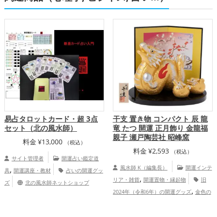
易占タロットカード・超 3点
干支 置き物 コンパクト 辰 龍
セット（北の風水師）
竜 たつ 開運 正月飾り 金龍福
親子 瀬戸陶芸社 昭峰窯
料金
¥
13,000
（税込）
料金
¥
2,593
（税込）
サイト管理者
開運占い鑑定道
,
風水師 K（編集長）
開運インテ
具
開運講座・教材
占いの開運グッ
,
リア・雑貨
開運置物・縁起物
旧
ズ
北の風水師ネットショップ
,
2024年（令和6年）の開運グッズ
金色の
,
,
開運グッズ
干支・十二支の開運グッズ
,
龍・辰年（たつどし）の開運グッズ
ビジ