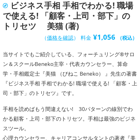
ビジネス手相 手相でわかる! 職場
で使える! 「顧客・上司・部下」の
トリセツ 美猫 (著)
¥
1,056
（
価格を確認
）
料金
（税込）
当サイトでもご紹介している、フォーチュリング®サロ
ン＆スクールBeneko主宰・代表カウンセラー、算命
学・手相鑑定士『美猫 （びねこ Beneko） 』先生の著書
『ビジネス手相 手相でわかる! 職場で使える! 「顧客・上
司・部下」のトリセツ』です。
手相を読めばもう間違えない! 30パターンの線別でわ
かる顧客・上司・部下のトリセツ。手相は最強のビジネ
スツール。
心理カウンセラー、キャリアコンサルタントの著者『美