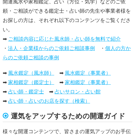
開運風水や家相鑑定、占い（方位・気学）などのご依
頼・ご相談ができる鑑定士・占い師の先生や事業者様を
お探しの方は、それぞれ以下のコンテンツをご覧くださ
い。
➡
ご相談内容に応じた風水師・占い師を無料で紹介
・
法人・企業様からのご依頼ご相談事例
・
個人の方か
らのご依頼ご相談の事例
➡
風水鑑定（風水師）
➡
風水鑑定（事業者）
➡
家相鑑定（鑑定士）
➡
家相鑑定（事業者）
➡
占い師・鑑定士
➡
占いサロン・占い館
➡
占い師・占いのお店を探す（検索）
運気をアップするための開運ガイド
様々な開運コンテンツで、皆さまの運気アップのお手伝