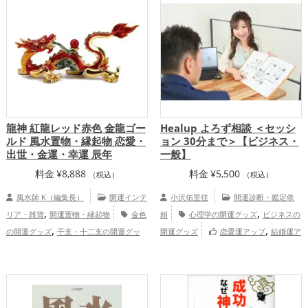
,
,
ップ
健康運アップ
家庭運・家族運アッ
,
プ
総合運・全体運アップ
龍神 紅龍レッド赤色 金龍ゴー
Healup よろず相談 ＜セッシ
ルド 風水置物・縁起物 恋愛・
ョン 30分まで＞【ビジネス・
出世・金運・幸運 辰年
一般】
料金
¥
8,888
料金
¥
5,500
（税込）
（税込）
風水師 K（編集長）
開運インテ
小沢佑里佳
開運診断・鑑定依
,
,
リア・雑貨
開運置物・縁起物
金色
頼
心理学の開運グッズ
ビジネスの
,
,
の開運グッズ
干支・十二支の開運グッ
開運グッズ
恋愛運アップ
結婚運ア
,
,
,
,
ズ
龍・辰年（たつどし）の開運グッズ
ップ
仕事運アップ
家庭運・家族運アッ
,
,
ビジネスの開運グッズ
オフィス・事務所
プ
総合運・全体運アップ
,
の開運グッズ
旧2024年（令和6年）の開
Healup（BASE店）
,
運グッズ
赤色の開運グッズ
恋愛運