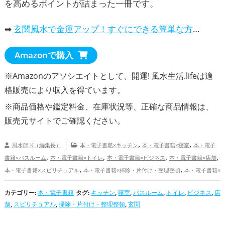
を高めるポイントが詰まった一冊です。
➡
玄関風水で金運アップ！すぐにできる簡単な方法
Amazonで購入
※Amazonのアソシエイトとして、開運! 風水生活.lifeは適
格販売により収入を得ています。
※商品価格や
鑑定料金
、在庫状況等、正確な商品情報は、
販売元サイトでご確認ください。
,
,
風水師 K（編集長）
本・電子書籍×キッチン
本・電子書籍×寝室
本・電子
,
,
,
,
書籍×バスルーム
本・電子書籍×トイレ
本・電子書籍×ビジネス
本・電子書籍×店舗
,
,
本・電子書籍×スピリチュアル
本・電子書籍×掃除・片付け・整理整頓
本・電子書籍×
,
,
,
玄関
キッチンの開運グッズ
寝室の開運グッズ
バスルームの開運グッズ
トイレ
カテゴリー:
,
本・電子書籍
タグ:
キッチン
,
,
寝室
,
バスルーム
,
,
トイレ
,
ビジネス
,
店
の開運グッズ
ビジネスの開運グッズ
店舗の開運グッズ
スピリチュアルの開運グッ
舗
,
スピリチュアル
,
掃除・片付け・整理整頓
,
玄関
,
,
,
ズ
掃除・片付け・整理整頓の開運グッズ
玄関の開運グッズ
金運アップ
健康運
,
アップ
総合運・全体運アップ