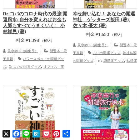
Dr.コパのコロナ時代の最強!開
幸せ舞い込む！ あなたの開運
運風水: 自分を変えればお金も
神社 ゲッターズ飯田 (著),
人脈もすべてうまくいく! 小
佐々木 優太 (著)
林祥晃 (著)
料金
¥
1,650
（税込）
料金
¥
1,398
（税込）
風水師 K（編集長）
開運本・電
風水師 K（編集長）
開運本・電
,
子書籍
占いの開運グッズ
神社仏閣
子書籍
パワースポットの開運グッ
,
の開運グッズ
恋愛運アップ
結婚運
,
,
ズ
Dr.コパの開運グッズ
オフィス・事
,
,
,
アップ
金運アップ
仕事運アップ
健康
,
務所の開運グッズ
風水・家相の開運グッ
,
,
運アップ
家庭運・家族運アップ
総合
,
,
ズ
金運アップ
仕事運アップ
家庭
運・全体運アップ
,
運・家族運アップ
総合運・全体運アッ
プ
X
Facebook
Line
Hatena
Pocket
Pinterest
共
有