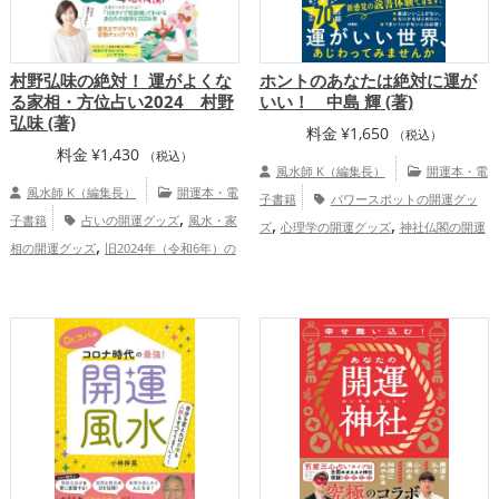
村野弘味の絶対！ 運がよくな
ホントのあなたは絶対に運が
る家相・方位占い2024 村野
いい！ 中島 輝 (著)
弘味 (著)
料金
¥
1,650
（税込）
料金
¥
1,430
（税込）
風水師 K（編集長）
開運本・電
風水師 K（編集長）
開運本・電
子書籍
パワースポットの開運グッ
,
子書籍
占いの開運グッズ
風水・家
,
,
ズ
心理学の開運グッズ
神社仏閣の開運
,
相の開運グッズ
旧2024年（令和6年）の
,
グッズ
恋愛運アップ
結婚運アッ
,
開運グッズ
パワースポットの開運グッ
,
,
,
プ
金運アップ
仕事運アップ
健康運ア
,
ズ
心理学の開運グッズ
恋愛運アッ
,
,
ップ
家庭運・家族運アップ
総合運・全
,
,
,
プ
結婚運アップ
金運アップ
仕事運ア
体運アップ
,
,
ップ
健康運アップ
家庭運・家族運アッ
,
プ
総合運・全体運アップ