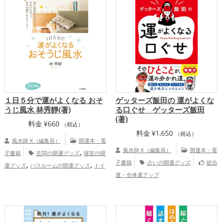
,
,
グッズ
金運アップ
仕事運アップ
ビングの開運グッズ
キッチンの開運グッ
,
,
ズ
寝室の開運グッズ
バスルームの開運
,
,
グッズ
トイレの開運グッズ
ダイニング
,
,
ルームの開運グッズ
美容の開運グッズ
風水・家相の開運グッズ
恋愛運ア
,
,
,
ップ
結婚運アップ
金運アップ
仕事運
,
,
アップ
健康運アップ
家庭運・家族運ア
,
ップ
総合運・全体運アップ
１日５分で運がよくなる おそ
ゲッターズ飯田の 運がよくな
うじ風水 林秀靜(著)
る口ぐせ ゲッターズ飯田
(著)
料金
¥
660
（税込）
料金
¥
1,650
（税込）
風水師 K（編集長）
開運本・電
,
風水師 K（編集長）
開運本・電
子書籍
玄関の開運グッズ
寝室の開
,
,
子書籍
占いの開運グッズ
総合
運グッズ
バスルームの開運グッズ
トイ
,
運・全体運アップ
レの開運グッズ
風水・家相の開運グッ
,
ズ
掃除・片付け・整理整頓の開運グッ
,
,
ズ
恋愛運アップ
金運アップ
仕事
,
,
運アップ
家庭運・家族運アップ
総合