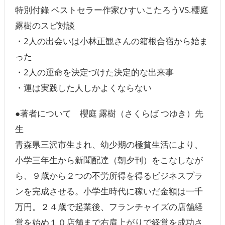
特別付錄 ベストセラー作家ひすいこたろうVS.櫻庭
露樹のスピ対談
・2人の出会いは小林正観さんの箱根合宿から始ま
った
・2人の運命を決定づけた決定的な出来事
・運は実践した人しかよくならない
●著者について 櫻庭 露樹（さくらば つゆき）先
生
青森県三沢市生まれ、幼少期の極貧生活により、
小学三年生から新聞配達（朝夕刊）をこなしなが
ら、９歳から２つの不労所得を得るビジネスプラ
ンを完成させる。小学生時代に稼いだ金額は一千
万円。２４歳で起業後、フランチャイズの店舗経
営を始め１０店舗まで右肩上がりで経営を成功さ