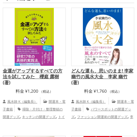
金運がアップするすべての方
どんな運も、思いのまま! 李家
法を試してみた 櫻庭 露樹
幽竹の風水大全 李家 幽竹
(著)
(著)
料金
¥
1,200
料金
¥
1,760
（税込）
（税込）
風水師 K（編集長）
開運本・電
風水師 K（編集長）
開運本・電
子書籍
掃除・片付け・整理整頓の
子書籍
パワースポットの開運グッ
,
,
,
,
開運グッズ
キッチンの開運グッズ
トイ
ズ
ファッション開運術の開運グッズ
李
,
,
,
レの開運グッズ
ビジネスの開運グッズ
家幽竹の開運グッズ
掃除・片付け・整理
,
,
,
店舗の開運グッズ
スピリチュアルの開運
整頓の開運グッズ
玄関の開運グッズ
リ