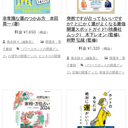
非常識な運のつかみ方 本田
突然ですが占ってもいいです
晃一 (著)
か? とにかく運がよくなる最強
開運スポットガイド! (扶桑社
料金
¥
1,650
（税込）
ムック) 木下レオン (監修),
村野 弘味 (監修)
風水師 K（編集長）
開運本・電
料金
¥
1,320
子書籍
パワースポットの開運グッ
（税込）
,
,
ズ
心理学の開運グッズ
ビジネスの開運
風水師 K（編集長）
開運本・電
,
,
グッズ
金運アップ
仕事運アップ
子書籍
パワースポットの開運グッ
総合運・全体運アップ
,
,
ズ
店舗の開運グッズ
飲食店の開運グッ
,
,
ズ
占いの開運グッズ
神社仏閣の開運グ
,
,
ッズ
風水・家相の開運グッズ
七福神の
,
開運グッズ
恋愛運アップ
金運アッ
,
,
,
プ
仕事運アップ
健康運アップ
家庭
運・家族運アップ