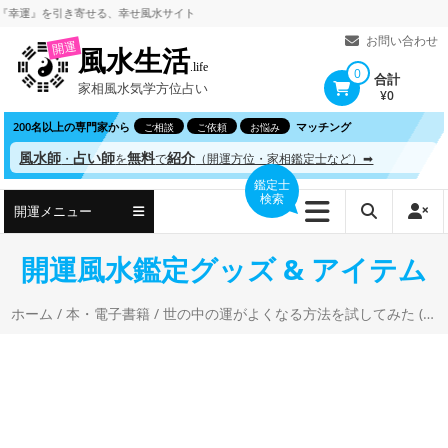
コ
』を引き寄せる、
幸せ風水サイト
ン
お問い合わせ
開運
風水生活
テ
.life
0
合計
家相風水気学方位占い
ン
¥0
ツ
200名以上の専門家から
マッチング
ご相談
ご依頼
お悩み
へ
風水師
占い師
無料
紹介
・
を
で
（開運方位・家相鑑定士など）➡
ス
鑑定士
検索
キ
開運メニュー
ッ
プ
開運風水鑑定グッズ & アイテム
ホーム
/
本・電子書籍
/ 世の中の運がよくなる方法を試してみた (運を引き寄せる実験) 櫻庭露樹 (著)