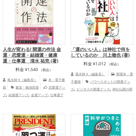
人生が変わる! 開運の作法 金
「運のいい人」は神社で何を
運・恋愛運・結婚運・健康
しているのか 川上徹也 (著)
運・仕事運 清水 祐尭 (著)
料金
¥
1,012
（税込）
料金
¥
1,540
（税込）
風水師 K（編集長）
開運本・電
風水師 K（編集長）
本・電子書
子書籍
パワースポットの開運グッ
籍
書斎・勉強部屋
恋愛運アッ
,
,
ズ
ビジネスの開運グッズ
神社仏閣の開
,
,
,
プ
結婚運アップ
金運アップ
仕事運ア
,
運グッズ
スピリチュアルの開運グッズ
,
,
ップ
健康運アップ
総合運・全体運アッ
,
,
,
,
大阪府
島根県
新潟県
福井県
三
プ
,
,
,
,
重県
甲信越地方
熊本県
東海地方
北
,
,
,
陸地方
関西地方
中国地方
九州地方
,
,
仕事運アップ
健康運アップ
総合
運・全体運アップ