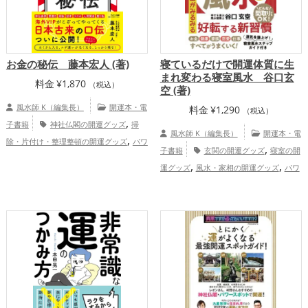
お金の秘伝 藤本宏人 (著)
寝ているだけで開運体質に生
まれ変わる寝室風水 谷口玄
料金
¥
1,870
（税込）
空 (著)
風水師 K（編集長）
開運本・電
料金
¥
1,290
（税込）
,
子書籍
神社仏閣の開運グッズ
掃
風水師 K（編集長）
開運本・電
,
除・片付け・整理整頓の開運グッズ
パワ
,
子書籍
玄関の開運グッズ
寝室の開
ースポットの開運グッズ
金運アッ
,
,
運グッズ
風水・家相の開運グッズ
パワ
プ
ースポットの開運グッズ
恋愛運ア
,
,
,
ップ
結婚運アップ
金運アップ
仕事運
,
,
アップ
健康運アップ
家庭運・家族運ア
,
ップ
総合運・全体運アップ