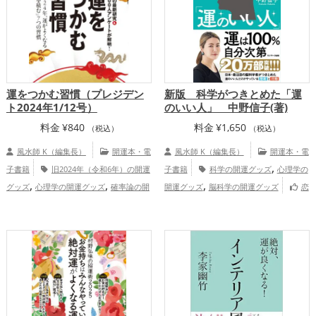
運をつかむ習慣（プレジデン
新版 科学がつきとめた「運
ト2024年1/12号）
のいい人」 中野信子(著)
料金
¥
840
料金
¥
1,650
（税込）
（税込）
風水師 K（編集長）
開運本・電
風水師 K（編集長）
開運本・電
,
子書籍
旧2024年（令和6年）の開運
子書籍
科学の開運グッズ
心理学の
,
,
,
グッズ
心理学の開運グッズ
確率論の開
開運グッズ
脳科学の開運グッズ
恋
,
,
,
,
運グッズ
ビジネスの開運グッズ
金
愛運アップ
結婚運アップ
金運アップ
,
,
,
,
,
運アップ
仕事運アップ
健康運アップ
仕事運アップ
健康運アップ
家庭運・家
,
,
家庭運・家族運アップ
総合運・全体運ア
族運アップ
総合運・全体運アップ
ップ