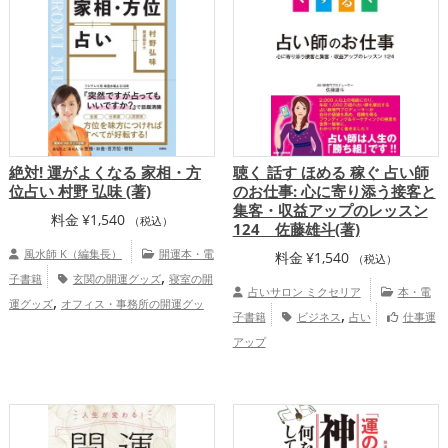
運・全体運アップ
絶対! 運がよくなる 家相・方
聴く 話す ほめる 稼ぐ 占い師
位占い 村野 弘味 (著)
のお仕事: 心に寄り添う接客と
集客・収益アップのレッスン
料金
¥
1,540
（税込）
124 佐藤雄斗(著)
風水師 K（編集長）
開運本・電
料金
¥
1,540
（税込）
,
子書籍
玄関の開運グッズ
寝室の開
占いサロン ミクセリア
本・電
,
運グッズ
オフィス・事務所の開運グッ
,
子書籍
ビジネス
占い
仕事運
,
,
ズ
占いの開運グッズ
風水・家相の開運
アップ
,
グッズ
金運アップ
仕事運アップ