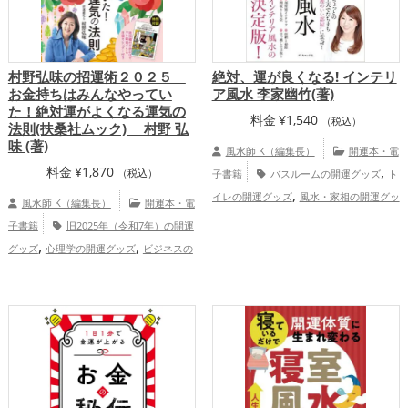
村野弘味の招運術２０２５
絶対、運が良くなる! インテリ
お金持ちはみんなやってい
ア風水 李家幽竹(著)
た！絶対運がよくなる運気の
料金
¥
1,540
（税込）
法則(扶桑社ムック) 村野 弘
味 (著)
風水師 K（編集長）
開運本・電
,
料金
¥
1,870
（税込）
子書籍
バスルームの開運グッズ
ト
,
イレの開運グッズ
風水・家相の開運グッ
風水師 K（編集長）
開運本・電
,
ズ
掃除・片付け・整理整頓の開運グッ
子書籍
旧2025年（令和7年）の開運
,
,
ズ
パワースポットの開運グッズ
李家幽
,
,
グッズ
心理学の開運グッズ
ビジネスの
,
,
竹の開運グッズ
玄関の開運グッズ
リビ
,
,
開運グッズ
占いの開運グッズ
風水・家
,
ングの開運グッズ
キッチンの開運グッ
,
相の開運グッズ
結婚運アップ
金運
,
ズ
寝室の開運グッズ
家庭運・家族
,
,
アップ
仕事運アップ
家庭運・家族運ア
,
運アップ
総合運・全体運アップ
,
ップ
総合運・全体運アップ