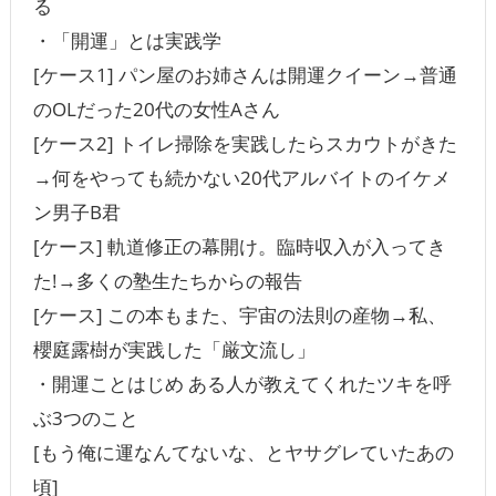
る
・「開運」とは実践学
[ケース1] パン屋のお姉さんは開運クイーン→普通
のOLだった20代の女性Aさん
[ケース2] トイレ掃除を実践したらスカウトがきた
→何をやっても続かない20代アルバイトのイケメ
ン男子B君
[ケース] 軌道修正の幕開け。臨時収入が入ってき
た!→多くの塾生たちからの報告
[ケース] この本もまた、宇宙の法則の産物→私、
櫻庭露樹が実践した「厳文流し」
・開運ことはじめ ある人が教えてくれたツキを呼
ぶ3つのこと
[もう俺に運なんてないな、とヤサグレていたあの
頃]