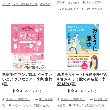
帯:
,
,
運診断・鑑定依頼
占いの開運グッ
グッズ
Dr.コパの開運グッズ
寝室の開
¥21,450
,
,
ズ
寝室の開運グッズ
恋愛運アッ
運グッズ
占いの開運グッズ
金運ア
–
,
,
,
,
プ
結婚運アップ
仕事運アップ
総合
ップ
総合運・全体運アップ
¥35,750
運・全体運アップ
慶愛占舎
KURARAの個人向け鑑定
李家幽竹 マンガ風水 やってい
悪運をリセット! 強運を呼び込
いこと ダメなこと 李家 幽竹
む!! おそうじ風水 新装版 李
(著)
家 幽竹 (著)
料金
¥
1,200
料金
¥
1,310
（税込）
（税込）
風水師 K（編集長）
本・電子書
風水師 K（編集長）
開運本・電
,
,
,
籍
パワースポット
李家幽竹
風
子書籍
李家幽竹の開運グッズ
掃