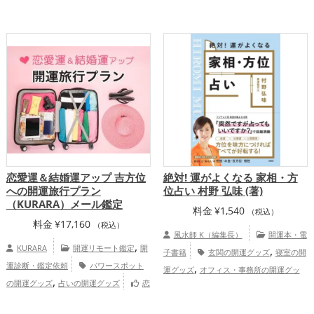
,
,
ズ
旧2024年（令和6年）の開運グッズ
,
ビングの開運グッズ
キッチンの開運グッ
パワースポットの開運グッズ
恋愛
,
,
ズ
寝室の開運グッズ
バスルームの開運
,
,
,
運アップ
結婚運アップ
金運アップ
仕
,
,
グッズ
トイレの開運グッズ
ダイニング
,
,
事運アップ
健康運アップ
家庭運・家族
,
,
ルームの開運グッズ
美容の開運グッズ
,
運アップ
総合運・全体運アップ
風水・家相の開運グッズ
恋愛運ア
,
,
,
ップ
結婚運アップ
金運アップ
仕事運
,
,
アップ
健康運アップ
家庭運・家族運ア
,
ップ
総合運・全体運アップ
恋愛運＆結婚運アップ 吉方位
絶対! 運がよくなる 家相・方
への開運旅行プラン
位占い 村野 弘味 (著)
（KURARA）メール鑑定
料金
¥
1,540
（税込）
料金
¥
17,160
（税込）
風水師 K（編集長）
開運本・電
,
KURARA
開運リモート鑑定
開
,
子書籍
玄関の開運グッズ
寝室の開
運診断・鑑定依頼
パワースポット
,
運グッズ
オフィス・事務所の開運グッ
,
の開運グッズ
占いの開運グッズ
恋
,
,
ズ
占いの開運グッズ
風水・家相の開運
,
愛運アップ
結婚運アップ
慶愛占舎
,
グッズ
金運アップ
仕事運アップ