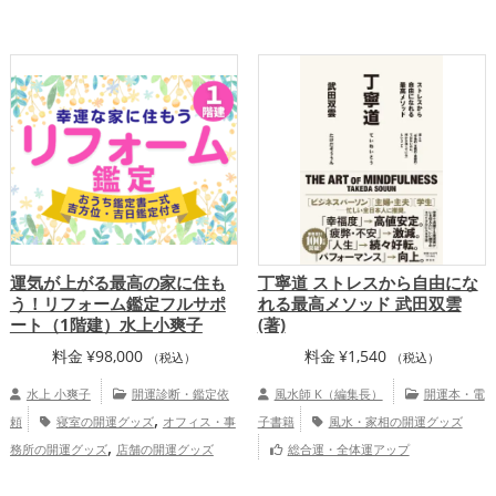
,
,
,
ル)
金運アップ
仕事運アップ
開運グッズ
銀色の開運グッズ
干支・十
,
二支の開運グッズ
馬・午年（うまどし）
,
の開運グッズ
恋愛運アップ
結婚運
,
,
,
アップ
金運アップ
仕事運アップ
健康
,
,
運アップ
家庭運・家族運アップ
総合
運・全体運アップ
運気が上がる最高の家に住も
丁寧道 ストレスから自由にな
う！リフォーム鑑定フルサポ
れる最高メソッド 武田双雲
ート（1階建）水上小爽子
(著)
料金
¥
98,000
料金
¥
1,540
（税込）
（税込）
水上 小爽子
開運診断・鑑定依
風水師 K（編集長）
開運本・電
,
頼
寝室の開運グッズ
オフィス・事
子書籍
風水・家相の開運グッズ
,
務所の開運グッズ
店舗の開運グッズ
総合運・全体運アップ
,
仕事運アップ
家庭運・家族運アッ