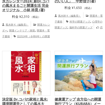
水カレンダー2024: 新Dr.コパ
のいい人」 中野信子(著)
の風水まるごと開運生活 完全
料金
¥
1,650
（税込）
オリジナル 小林 祥晃 (著)
風水師 K（編集長）
開運本・電
料金
¥
2,310
（税込）
,
子書籍
科学の開運グッズ
心理学の
風水師 K（編集長）
開運カレン
,
開運グッズ
脳科学の開運グッズ
恋
,
,
ダー
開運インテリア・雑貨
開運本・電
,
,
,
愛運アップ
結婚運アップ
金運アップ
子書籍
旧2024年（令和6年）の開運
,
,
仕事運アップ
健康運アップ
家庭運・家
,
,
グッズ
Dr.コパの開運グッズ
風水・家
,
族運アップ
総合運・全体運アップ
相の開運グッズ
家庭運・家族運ア
,
ップ
総合運・全体運アップ
決定版 Dr.コパの家相と風水:
健康運アップ 吉方位への開運
環境開運学としての風水大
旅行プラン（KURARA）メー