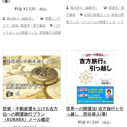
(著)
風水師 K（編集長）
開運本・電
料金
¥
2,530
（税込）
,
子書籍
玄関の開運グッズ
寝室の開
風水師 K（編集長）
開運インテ
,
,
運グッズ
バスルームの開運グッズ
トイ
,
リア・雑貨
開運本・電子書籍
パワ
,
レの開運グッズ
風水・家相の開運グッ
,
ースポットの開運グッズ
李家幽竹の開運
,
ズ
掃除・片付け・整理整頓の開運グッ
,
,
グッズ
風水・家相の開運グッズ
八卦鏡
,
,
ズ
恋愛運アップ
金運アップ
仕事
（八角形の鏡）ミラーの開運グッズ
,
,
運アップ
家庭運・家族運アップ
総合
,
,
恋愛運アップ
結婚運アップ
金運
運・全体運アップ
,
,
,
アップ
仕事運アップ
健康運アップ
家
,
庭運・家族運アップ
総合運・全体運アッ
プ
投資・不動産運を上げる吉方
世界一の開運法! 吉方旅行と引
位への開運旅行プラン
っ越し 西谷泰人(著)
（KURARA）メール鑑定
料金
¥
1,540
（税込）