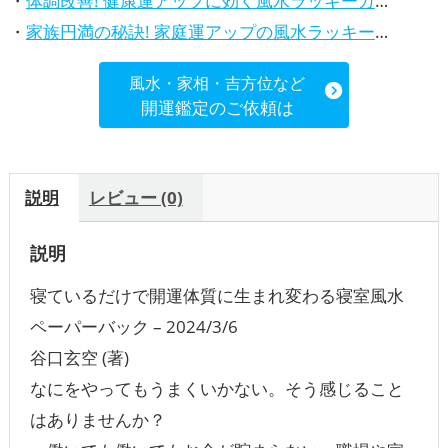
・
体調改善! 健康運アップに効く風水ラッキーカラー5選、効果と活用法を解説
・
家族円満の秘訣! 家庭運アップの風水ラッキーカラー5選、効果解説
風水・家相・吉方位など
開運鑑定のご依頼は
説明
レビュー (0)
説明
寝ているだけで開運体質に生まれ変わる寝室風水
ペーパーバック – 2024/3/6
谷口玄空 (著)
なにをやってもうまくいかない。そう感じること
はありませんか？