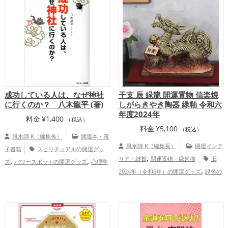
成功している人は、なぜ神社
干支 辰 緑龍 開運置物 信楽焼
に行くのか？ 八木龍平 (著)
しがらきやき陶器 緑釉 令和六
年度2024年
料金
¥
1,400
（税込）
料金
¥
5,100
（税込）
風水師 K（編集長）
開運本・電
風水師 K（編集長）
開運インテ
子書籍
スピリチュアルの開運グッ
,
,
,
リア・雑貨
開運置物・縁起物
旧
ズ
パワースポットの開運グッズ
心理学
,
,
,
2024年（令和6年）の開運グッズ
緑色の
の開運グッズ
統計学の開運グッズ
社会
,
,
,
開運グッズ
干支・十二支の開運グッズ
心理学の開運グッズ
ビジネスの開運グッ
,
,
龍・辰年（たつどし）の開運グッズ
玄関
ズ
神社仏閣の開運グッズ
金運アッ
,
,
,
の開運グッズ
金運アップ
健康運ア
プ
仕事運アップ
総合運・全体運アッ
,
ップ
家庭運・家族運アップ
プ