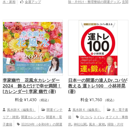
,
水・家相
金運アップ
除・片付け・整理整頓の開運グッズ
玄関
,
,
の開運グッズ
リビングの開運グッズ
キ
,
,
ッチンの開運グッズ
寝室の開運グッズ
,
バスルームの開運グッズ
トイレの開運グ
,
,
ッズ
ダイニングルームの開運グッズ
美
,
,
容の開運グッズ
神社仏閣の開運グッズ
風水・家相の開運グッズ
恋愛運ア
,
,
,
ップ
結婚運アップ
金運アップ
仕事運
,
,
アップ
健康運アップ
家庭運・家族運ア
,
ップ
総合運・全体運アップ
李家幽竹 花風水カレンダー
日本一の開運の達人Dr.コパが
2024 飾るだけで幸せ満開！
教える 運トレ100 小林祥晃
[カレンダー] 李家 幽竹 (著)
(著)
料金
¥
1,430
料金
¥
1,760
（税込）
（税込）
風水師 K（編集長）
開運インテ
風水師 K（編集長）
本・電子書
,
,
,
,
リア・雑貨
開運カレンダー
開運本・電
籍
Dr.コパ
トイレ
オフィス・事務
,
,
,
子書籍
旧2024年（令和6年）の開運
所
神社仏閣
風水・家相
掃除・片付
,
,
,