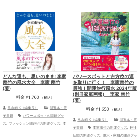
グッズ
李家幽竹の開運グッズ
風水・家
け・整理整頓
恋愛運アップ
結婚運
,
,
,
,
相の開運グッズ
恋愛運アップ
結婚
アップ
金運アップ
仕事運アップ
健康
,
,
運アップ
運アップ
家庭運・家族運アップ
総合
運・全体運アップ
どんな運も、思いのまま! 李家
パワースポットと吉方位の運
幽竹の風水大全 李家 幽竹
を取りに行く！ 李家幽竹の
(著)
最強！開運旅行風水 2024年版
(別冊家庭画報) 李家 幽竹
料金
¥
1,760
（税込）
(著)
風水師 K（編集長）
開運本・電
料金
¥
1,650
（税込）
子書籍
パワースポットの開運グッ
風水師 K（編集長）
開運本・電
,
,
ズ
ファッション開運術の開運グッズ
李
,
子書籍
李家幽竹の開運グッズ
神社
,
家幽竹の開運グッズ
掃除・片付け・整理
,
仏閣の開運グッズ
風水・家相の開運グッ
,
,
整頓の開運グッズ
玄関の開運グッズ
リ