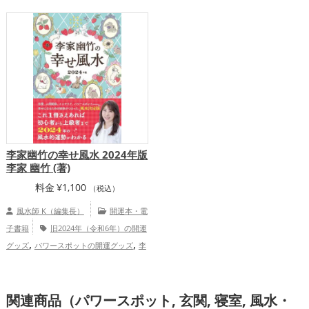
KURARAの個人向け鑑定
李家幽竹の幸せ風水 2024年版
李家 幽竹 (著)
料金
¥
1,100
（税込）
風水師 K（編集長）
開運本・電
子書籍
旧2024年（令和6年）の開運
,
,
グッズ
パワースポットの開運グッズ
李
,
家幽竹の開運グッズ
風水・家相の開運グ
,
ッズ
恋愛運アップ
仕事運アップ
関連商品（パワースポット, 玄関, 寝室, 風水・