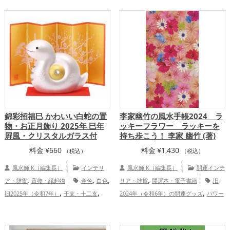
プ
水上小爽子先生の講座・鑑定依
頼（ストアカ店）
錦彩招福巳 かわいい白蛇の置
李家幽竹の風水手帳2024 ラ
物・お正月飾り 2025年 巳年
ッキーフラワー ラッキーを
屛風・クリスタルガラス付
持ち歩こう！ 李家 幽竹 (著)
料金
¥
660
料金
¥
1,430
（税込）
（税込）
風水師 K（編集長）
インテリ
風水師 K（編集長）
開運インテ
,
,
,
,
ア・雑貨
置物・縁起物
金色
白色
リア・雑貨
開運本・電子書籍
旧
,
,
,
旧2025年（令和7年）
干支・十二支
2024年（令和6年）の開運グッズ
パワー
,
,
,
蛇・巳年（みどし）
玄関
リビング
スポットの開運グッズ
李家幽竹の開運グ
,
,
,
金運アップ
健康運アップ
家庭
ッズ
風水・家相の開運グッズ
恋愛