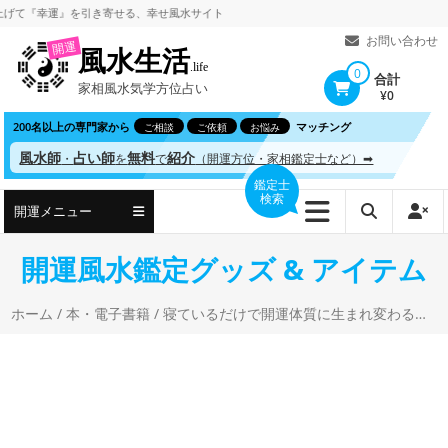
コ
幸運』を引き寄せる、
幸せ風水サイト
ン
お問い合わせ
開運
風水生活
テ
.life
0
合計
家相風水気学方位占い
ン
¥0
ツ
200名以上の専門家から
マッチング
ご相談
ご依頼
お悩み
へ
風水師
占い師
無料
紹介
・
を
で
（開運方位・家相鑑定士など）➡
ス
鑑定士
検索
キ
開運メニュー
ッ
プ
開運風水鑑定グッズ & アイテム
ホーム
/
本・電子書籍
/ 寝ているだけで開運体質に生まれ変わる寝室風水 谷口玄空 (著)