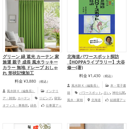
,
,
,
,
運・家族運アップ
総合運・全体運アッ
運アップ
結婚運アップ
仕事運アップ
プ
総合運・全体運アップ
グリーン 緑 遮光 カーテン 家
北海道パワースポット探訪
族運 親子 成長 風水ラッキー
【HOPPAライブラリー】大谷
カラー 無地 ドレープ おしゃ
修一(著)
れ 形状記憶加工
料金
¥
1,430
（税込）
料金
¥
3,880
（税込）
風水師 K（編集長）
本・電子書
風水師 K（編集長）
インテリ
,
,
,
籍
パワースポット
占い
神社仏閣
,
,
,
ア・雑貨
カーテン
リビング
寝室
風水・家相
北海道
結婚運アッ
,
オフィス・事務所
緑色
仕事運アッ
プ
,
,
プ
健康運アップ
家庭運・家族運アッ
,
プ
総合運・全体運アップ