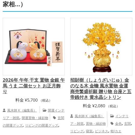
家相...）
2026年 午年 干支 置物 金銀 午
招財樹（しょうざいじゅ）金
馬 うま 二個セット お正月飾
のなる木 金蟾 風水置物 金運
り
商売繁盛祈願 贈り物 台座と五
帝銭付き 黄水晶シトリン
料金
¥
5,700
（税込）
料金
¥
2,080
（税込）
風水師 K（編集長）
開運インテ
,
風水師 K（編集長）
インテリ
リア・雑貨
開運置物・縁起物
玄関
,
,
,
,
,
ア・雑貨
置物・縁起物
金色
玄関
の開運グッズ
リビングの開運グッズ
,
,
,
,
リビング
寝室
ビジネス
蛙(カエ
2026年（令和8年）の開運グッズ
金色の