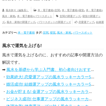
,
,
風水師 K（編集長）
本・電子書籍×玄関
本・電子書籍×寝室
本・電子書籍×
,
,
風水・家相
本・電子書籍×パワースポット
玄関の開運グッズ
寝室の開運グッ
,
,
,
ズ
風水・家相の開運グッズ
パワースポットの開運グッズ
恋愛運アップ
結婚運
,
,
,
,
,
アップ
金運アップ
仕事運アップ
健康運アップ
家庭運・家族運アップ
総合運・全
カテゴリー:
本・電子書籍
タグ:
玄関
,
寝室
,
風水・家相
,
パワースポット
体運アップ
風水で運気を上げる!
風水で運気を上げるのに、おすすめの記事や開運方法の
解説です。
➡
風水を基礎から学ぶ入門書、初心者向けおすすめ本
・
効果絶大! 恋愛運アップの風水ラッキーカラー5選、解説付き
・
婚活成功! 結婚運アップの風水ラッキーカラー5選、効果解説
・
お金が貯まる! 金運アップの風水ラッキーカラー5選、効果解説
・
ビジネス成功! 仕事運アップの風水ラッキーカラー5選、効果解説