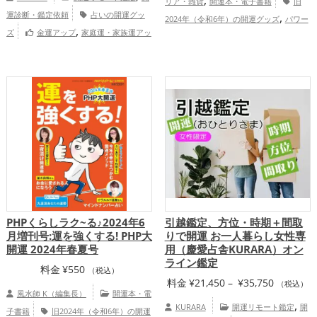
リア・雑貨
開運本・電子書籍
旧
帯:
運診断・鑑定依頼
占いの開運グッ
,
2024年（令和6年）の開運グッズ
パワー
¥21,450
,
ズ
金運アップ
家庭運・家族運アッ
,
スポットの開運グッズ
李家幽竹の開運グ
–
プ
慶愛占舎KURARAの個人向け鑑
,
ッズ
風水・家相の開運グッズ
恋愛
¥35,750
定
,
,
,
運アップ
結婚運アップ
仕事運アップ
総合運・全体運アップ
PHPくらしラク~る♪2024年6
引越鑑定、方位・時期＋間取
月増刊号:運を強くする! PHP大
りで開運 お一人暮らし女性専
開運 2024年春夏号
用（慶愛占舎KURARA）オン
ライン鑑定
料金
¥
550
（税込）
価
料金
¥
21,450
–
¥
35,750
（税込）
風水師 K（編集長）
開運本・電
格
,
KURARA
開運リモート鑑定
開
子書籍
旧2024年（令和6年）の開運