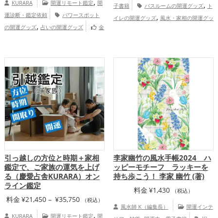
,
KURARA
開運リモート鑑定
開
,
子書籍
バスルームの開運グッズ
ト
運診断・鑑定依頼
パワースポット
,
イレの開運グッズ
風水・家相の開運グッ
,
の開運グッズ
占いの開運グッズ
金
,
ズ
掃除・片付け・整理整頓の開運グッ
運アップ
慶愛占舎KURARAの個人
,
,
ズ
パワースポットの開運グッズ
李家幽
向け鑑定
,
,
竹の開運グッズ
玄関の開運グッズ
リビ
,
ングの開運グッズ
キッチンの開運グッ
,
ズ
寝室の開運グッズ
家庭運・家族
,
運アップ
総合運・全体運アップ
引っ越しの方位と時期＋家相
李家幽竹の風水手帳2024 ハ
鑑定で、ご家族の運気を上げ
ッピーモチーフ ラッキーを
る（慶愛占舎KURARA）オン
持ち歩こう！ 李家 幽竹 (著)
ライン鑑定
料金
¥
1,430
（税込）
価
料金
¥
21,450
–
¥
35,750
（税込）
風水師 K（編集長）
開運インテ
格
,
KURARA
開運リモート鑑定
開
,