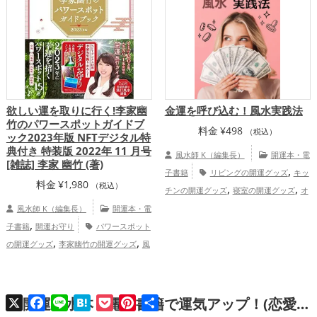
欲しい運を取りに行く!李家幽
金運を呼び込む！風水実践法
竹のパワースポットガイドブ
料金
¥
498
（税込）
ック2023年版 NFTデジタル特
典付き 特装版 2022年 11 月号
風水師 K（編集長）
開運本・電
[雑誌] 李家 幽竹 (著)
,
子書籍
リビングの開運グッズ
キッ
料金
¥
1,980
（税込）
,
,
チンの開運グッズ
寝室の開運グッズ
オ
,
フィス・事務所の開運グッズ
風水・家相
風水師 K（編集長）
開運本・電
,
,
の開運グッズ
掃除・片付け・整理整頓の
子書籍
開運お守り
パワースポット
,
,
,
開運グッズ
金運アップ
仕事運アッ
の開運グッズ
李家幽竹の開運グッズ
風
,
,
プ
健康運アップ
家庭運・家族運アッ
水・家相の開運グッズ
恋愛運アッ
,
,
,
,
プ
総合運・全体運アップ
プ
金運アップ
仕事運アップ
健康運ア
ップ
X
Facebook
Line
Hatena
Pocket
Pinterest
共
開運風水本・電子書籍で運気アップ！(恋愛運, 結婚運, 金運, 仕事運, 健康運, 家庭運・家族運, 総合運・全体運)
有