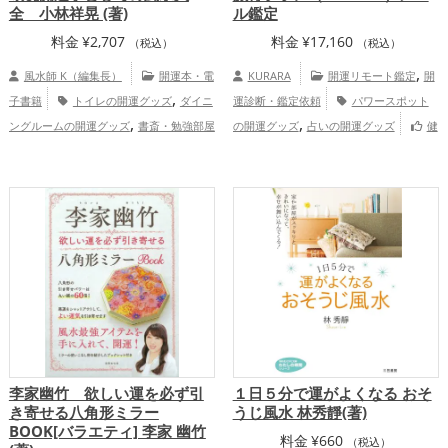
全 小林祥晃 (著)
ル鑑定
料金
¥
2,707
料金
¥
17,160
（税込）
（税込）
,
風水師 K（編集長）
開運本・電
KURARA
開運リモート鑑定
開
,
子書籍
トイレの開運グッズ
ダイニ
運診断・鑑定依頼
パワースポット
,
,
ングルームの開運グッズ
書斎・勉強部屋
の開運グッズ
占いの開運グッズ
健
,
の開運グッズ
オフィス・事務所の開運グ
康運アップ
慶愛占舎KURARAの個
,
,
ッズ
風水・家相の開運グッズ
Dr.コパ
人向け鑑定
,
,
の開運グッズ
玄関の開運グッズ
リビン
,
,
グの開運グッズ
キッチンの開運グッズ
,
寝室の開運グッズ
恋愛運アップ
結
,
,
,
婚運アップ
金運アップ
仕事運アップ
,
,
健康運アップ
家庭運・家族運アップ
総
合運・全体運アップ
李家幽竹 欲しい運を必ず引
１日５分で運がよくなる おそ
き寄せる八角形ミラー
うじ風水 林秀靜(著)
BOOK[バラエティ] 李家 幽竹
料金
¥
660
（税込）