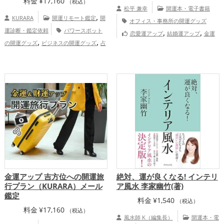
料金
¥
17,160
（税込）
松平 兼幸
開運本・電子書籍
,
KURARA
開運リモート鑑定
開
オフィス・事務所の開運グッズ
運診断・鑑定依頼
パワースポット
,
,
恋愛運アップ
結婚運アップ
金運
,
,
の開運グッズ
ビジネスの開運グッズ
占
,
,
アップ
仕事運アップ
健康運アップ
,
いの開運グッズ
金運アップ
仕事運
アップ
慶愛占舎KURARAの個人向
け鑑定
金運アップ 吉方位への開運旅
絶対、運が良くなる! インテリ
行プラン（KURARA）メール
ア風水 李家幽竹(著)
鑑定
料金
¥
1,540
（税込）
料金
¥
17,160
（税込）
風水師 K（編集長）
開運本・電