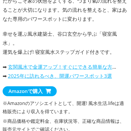
だからこそ家の状態をよくする、つまり氣の流れを整え
ることが大切になります。気の流れを整えると、家はあ
なた専用のパワースポットに変わります。
幸せを運ぶ風水建築士、谷口玄空から学ぶ「寝室風
水」。
運気を爆上げ! 寝室風水ステップガイド付きです。
➡
玄関風水で金運アップ！すぐにできる簡単な方法
➡
2025年に訪れるべき、開運パワースポット3選
Amazonで購入
※Amazonのアソシエイトとして、開運! 風水生活.lifeは適
格販売により収入を得ています。
※商品価格や
鑑定料金
、在庫状況等、正確な商品情報は、
販売元サイトでご確認ください。