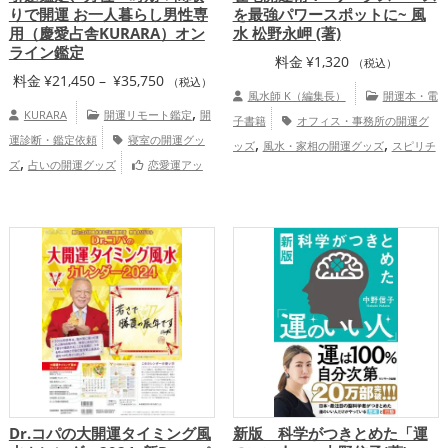
りで開運 お一人暮らし男性専
を最強パワースポットに~ 風
用（慶愛占舎KURARA）オン
水 松野永岬 (著)
ライン鑑定
料金
¥
1,320
（税込）
価
料金
¥
21,450
–
¥
35,750
（税込）
風水師 K（編集長）
開運本・電
格
,
KURARA
開運リモート鑑定
開
子書籍
オフィス・事務所の開運グ
帯:
運診断・鑑定依頼
寝室の開運グッ
,
,
ッズ
風水・家相の開運グッズ
スピリチ
¥21,450
,
ズ
占いの開運グッズ
恋愛運アッ
,
ュアルの開運グッズ
掃除・片付け・整理
–
,
,
,
プ
結婚運アップ
金運アップ
仕事運ア
,
整頓の開運グッズ
パワースポットの開運
¥35,750
,
ップ
総合運・全体運アップ
慶愛占
,
,
グッズ
玄関の開運グッズ
リビングの開
舎KURARAの個人向け鑑定
,
運グッズ
ビジネスの開運グッズ
仕
,
事運アップ
家庭運・家族運アップ
Dr.コパの大開運タイミング風
新版 科学がつきとめた「運