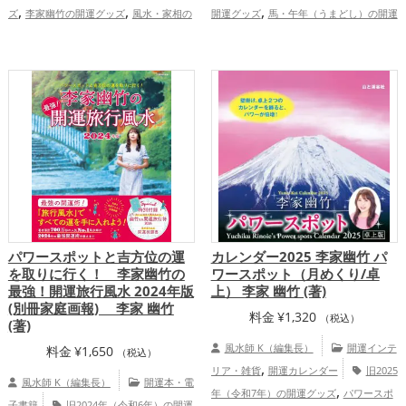
,
,
,
ズ
李家幽竹の開運グッズ
風水・家相の
開運グッズ
馬・午年（うまどし）の開運
,
開運グッズ
金運アップ
グッズ
2026年（令和8年）の開運グッ
,
,
ズ
恋愛運アップ
結婚運アップ
金
,
,
,
運アップ
仕事運アップ
健康運アップ
,
家庭運・家族運アップ
総合運・全体運ア
ップ
パワースポットと吉方位の運
カレンダー2025 李家幽竹 パ
を取りに行く！ 李家幽竹の
ワースポット（月めくり/卓
最強！開運旅行風水 2024年版
上） 李家 幽竹 (著)
(別冊家庭画報) 李家 幽竹
料金
¥
1,320
（税込）
(著)
風水師 K（編集長）
開運インテ
料金
¥
1,650
（税込）
,
リア・雑貨
開運カレンダー
旧2025
風水師 K（編集長）
開運本・電
,
年（令和7年）の開運グッズ
パワースポ
子書籍
旧2024年（令和6年）の開運