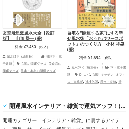
玄空飛星派風水大全【改訂
自宅を”開運する家”にする幸
版】 山道 帰一 (著)
せ風水術「おうちパワースポ
ット」のつくり方 小林 祥晃
料金
¥
7,480
（税込）
(著)
風水師 K（編集長）
開運本・電
料金
¥
1,694
（税込）
,
子書籍
玄関の開運グッズ
飲食店の
風水師 K（編集長）
本・電子書
,
開運グッズ
風水・家相の開運グッズ
,
,
,
籍
Dr.コパ
玄関
キッチン
オフィ
,
,
,
ス・事務所
神社仏閣
風水・家相
掃
,
除・片付け・整理整頓
パワースポット
,
,
恋愛運アップ
結婚運アップ
金運
,
,
,
アップ
仕事運アップ
健康運アップ
家
開運風水インテリア・雑貨で運気アップ！(恋愛運, 結婚運, 仕事運, 総合運・全体運)
,
庭運・家族運アップ
総合運・全体運アッ
プ
開運カテゴリー「インテリア・雑貨」に属するアイテ