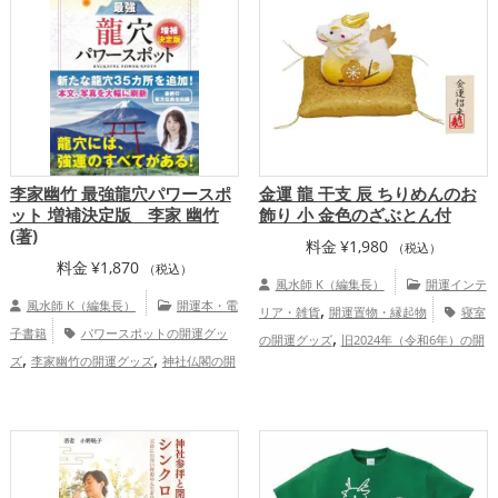
,
,
アップ
家庭運・家族運アップ
総合運・
庭運・家族運アップ
全体運アップ
李家幽竹 最強龍穴パワースポ
金運 龍 干支 辰 ちりめんのお
ット 増補決定版 李家 幽竹
飾り 小 金色のざぶとん付
(著)
料金
¥
1,980
（税込）
料金
¥
1,870
（税込）
風水師 K（編集長）
開運インテ
風水師 K（編集長）
開運本・電
,
リア・雑貨
開運置物・縁起物
寝室
子書籍
パワースポットの開運グッ
,
の開運グッズ
旧2024年（令和6年）の開
,
,
ズ
李家幽竹の開運グッズ
神社仏閣の開
,
,
運グッズ
金色の開運グッズ
白色の開運
,
運グッズ
風水・家相の開運グッズ
,
,
グッズ
干支・十二支の開運グッズ
龍・
,
,
,
,
,
東京都
愛知県
北海道
福岡県
青森県
,
辰年（たつどし）の開運グッズ
玄関の開
,
,
,
,
,
富山県
島根県
山梨県
大阪府
新潟県
,
運グッズ
リビングの開運グッズ
金
,
,
,
,
兵庫県
香川県
神奈川県
東北地方
岩
運アップ
,
,
,
,
,