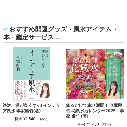
おすすめ開運グッズ・風水アイテム・
本・鑑定サービス…
絶対、運が良くなる! インテリ
飾るだけで幸せ満開！ 李家幽
ア風水 李家幽竹(著)
竹 花風水カレンダー2025 李
家 幽竹 (著)
料金
¥
1,540
（税込）
料金
¥
1,430
（税込）