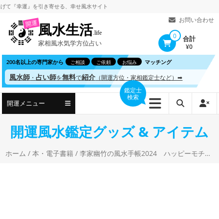
コ
幸運』を引き寄せる、
幸せ風水サイト
ン
お問い合わせ
開運
風水生活
テ
.life
0
合計
家相風水気学方位占い
ン
¥0
ツ
200名以上の専門家から
マッチング
ご相談
ご依頼
お悩み
へ
風水師
占い師
無料
紹介
・
を
で
（開運方位・家相鑑定士など）➡
ス
鑑定士
検索
キ
開運メニュー
ッ
プ
開運風水鑑定グッズ & アイテム
ホーム
/
本・電子書籍
/ 李家幽竹の風水手帳2024 ハッピーモチーフ ラッキーを持ち歩こう！ 李家 幽竹 (著)