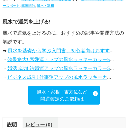
ポットの開運グッズ
李家幽竹の開運グッズ
風水・家相の開運グッズ
恋愛運ア
ースポット
,
李家幽竹
,
風水・家相
,
,
,
ップ
結婚運アップ
仕事運アップ
総合運・全体運アップ
風水で運気を上げる!
風水で運気を上げるのに、おすすめの記事や開運方法の
解説です。
➡
風水を基礎から学ぶ入門書、初心者向けおすすめ本
・
効果絶大! 恋愛運アップの風水ラッキーカラー5選、解説付き
・
婚活成功! 結婚運アップの風水ラッキーカラー5選、効果解説
・
ビジネス成功! 仕事運アップの風水ラッキーカラー5選、効果解説
風水・家相・吉方位など
開運鑑定のご依頼は
説明
レビュー (0)