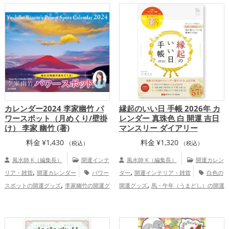
,
,
グッズ
バスルームの開運グッズ
トイレ
ップ
,
の開運グッズ
ダイニングルームの開運グ
,
ッズ
美容の開運グッズ
恋愛運アッ
,
,
,
プ
結婚運アップ
金運アップ
仕事運ア
,
,
ップ
健康運アップ
家庭運・家族運アッ
,
プ
総合運・全体運アップ
カレンダー2024 李家幽竹 パ
縁起のいい日 手帳 2026年 カ
ワースポット（月めくり/壁掛
レンダー 真珠色 白 開運 吉日
け） 李家 幽竹 (著)
マンスリー ダイアリー
料金
¥
1,430
料金
¥
1,320
（税込）
（税込）
風水師 K（編集長）
開運インテ
風水師 K（編集長）
開運カレン
,
,
リア・雑貨
開運カレンダー
パワー
ダー
開運インテリア・雑貨
白色の
,
,
スポットの開運グッズ
李家幽竹の開運グ
開運グッズ
馬・午年（うまどし）の開運
,
,
,
ッズ
ビジネスの開運グッズ
旧2024年
グッズ
2026年（令和8年）の開運グッ
,
,
（令和6年）の開運グッズ
恋愛運ア
ズ
恋愛運アップ
結婚運アップ
金
,
,
,
,
,
,
ップ
結婚運アップ
金運アップ
仕事運
運アップ
仕事運アップ
健康運アップ