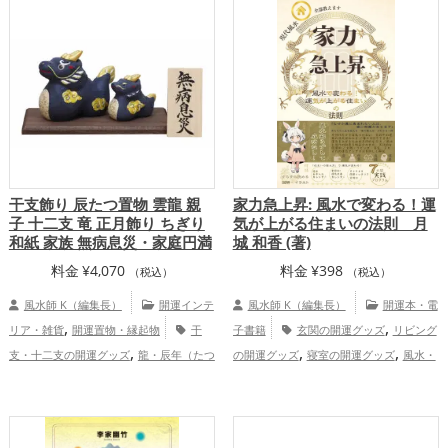
干支飾り 辰たつ置物 雲龍 親
家力急上昇: 風水で変わる！運
子 十二支 竜 正月飾り ちぎり
気が上がる住まいの法則 月
和紙 家族 無病息災・家庭円満
城 和香 (著)
料金
¥
4,070
料金
¥
398
（税込）
（税込）
風水師 K（編集長）
開運インテ
風水師 K（編集長）
開運本・電
,
,
リア・雑貨
開運置物・縁起物
干
子書籍
玄関の開運グッズ
リビング
,
,
,
支・十二支の開運グッズ
龍・辰年（たつ
の開運グッズ
寝室の開運グッズ
風水・
,
,
,
どし）の開運グッズ
玄関の開運グッズ
家相の開運グッズ
掃除・片付け・整理整
,
,
オフィス・事務所の開運グッズ
旧2024
頓の開運グッズ
結婚運アップ
金運
,
,
,
年（令和6年）の開運グッズ
健康運
アップ
仕事運アップ
健康運アップ
家