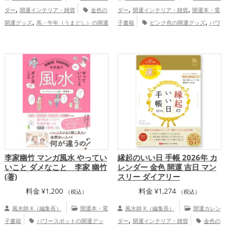
,
,
,
ダー
開運インテリア・雑貨
金色の
ダー
開運インテリア・雑貨
開運本・電
,
,
開運グッズ
馬・午年（うまどし）の開運
子書籍
ピンク色の開運グッズ
パワ
,
,
グッズ
2026年（令和8年）の開運グッ
ースポットの開運グッズ
李家幽竹の開運
,
,
,
ズ
恋愛運アップ
結婚運アップ
金
グッズ
2026年（令和8年）の開運グッ
,
,
,
,
運アップ
仕事運アップ
健康運アップ
ズ
風水・家相の開運グッズ
恋愛運
,
,
,
,
家庭運・家族運アップ
総合運・全体運ア
アップ
結婚運アップ
仕事運アップ
家
,
ップ
庭運・家族運アップ
総合運・全体運アッ
プ
李家幽竹 マンガ風水 やってい
縁起のいい日 手帳 2026年 カ
いこと ダメなこと 李家 幽竹
レンダー 金色 開運 吉日 マン
(著)
スリー ダイアリー
料金
¥
1,200
料金
¥
1,274
（税込）
（税込）
風水師 K（編集長）
開運本・電
風水師 K（編集長）
開運カレン
,
子書籍
パワースポットの開運グッ
ダー
開運インテリア・雑貨
金色の