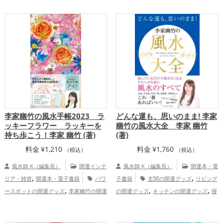
,
,
運グッズ
パワースポットの開運グッズ
,
李家幽竹の開運グッズ
風水・家相の開運
,
グッズ
恋愛運アップ
結婚運アッ
,
,
プ
仕事運アップ
家庭運・家族運アッ
,
プ
総合運・全体運アップ
李家幽竹の風水手帳2023 ラ
どんな運も、思いのまま! 李家
ッキーフラワー ラッキーを
幽竹の風水大全 李家 幽竹
持ち歩こう！李家 幽竹 (著)
(著)
料金
¥
1,210
料金
¥
1,760
（税込）
（税込）
風水師 K（編集長）
開運インテ
風水師 K（編集長）
開運本・電
,
,
リア・雑貨
開運本・電子書籍
パワ
子書籍
玄関の開運グッズ
リビング
,
,
,
ースポットの開運グッズ
李家幽竹の開運
の開運グッズ
キッチンの開運グッズ
寝
,
,
グッズ
風水・家相の開運グッズ
室の開運グッズ
バスルームの開運グッ
,
,
ズ
トイレの開運グッズ
ダイニングルー