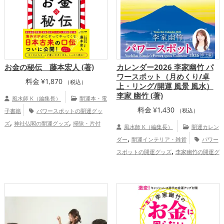
お金の秘伝 藤本宏人 (著)
カレンダー2026 李家幽竹 パ
ワースポット（月めくり/卓
料金
¥
1,870
（税込）
上・リング/開運 風景 風水）
李家 幽竹 (著)
風水師 K（編集長）
開運本・電
料金
¥
1,430
子書籍
パワースポットの開運グッ
（税込）
,
,
ズ
神社仏閣の開運グッズ
掃除・片付
風水師 K（編集長）
開運カレン
け・整理整頓の開運グッズ
金運ア
,
ダー
開運インテリア・雑貨
パワー
ップ
,
スポットの開運グッズ
李家幽竹の開運グ
,
,
ッズ
ビジネスの開運グッズ
2026年（令
,
和8年）の開運グッズ
富山県
北海
,
,
,
,
,
道
道北
東北地方
岩手県
道東
長野
,
,
,
,
県
滋賀県
甲信越地方
福島県
北陸地
,
,
方
関西地方
恋愛運アップ
結婚運