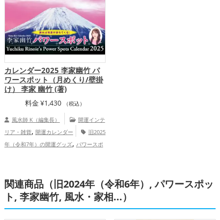
カレンダー2025 李家幽竹 パ
ワースポット（月めくり/壁掛
け） 李家 幽竹 (著)
料金
¥
1,430
（税込）
風水師 K（編集長）
開運インテ
,
リア・雑貨
開運カレンダー
旧2025
,
年（令和7年）の開運グッズ
パワースポ
,
ットの開運グッズ
李家幽竹の開運グッ
,
,
ズ
ビジネスの開運グッズ
富山県
,
,
,
,
,
関連商品（旧2024年（令和6年）, パワースポッ
北海道
道北
鳥取県
道東
長野県
甲信
,
,
越地方
北陸地方
中国地方
恋愛運
ト, 李家幽竹, 風水・家相...）
,
,
,
アップ
結婚運アップ
金運アップ
仕事
,
運アップ
総合運・全体運アップ