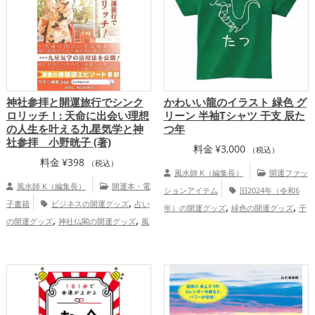
手県
石川県
鳥取県
関東地方
京都府
,
,
,
,
,
愛媛県
埼玉県
三重県
宮城県
福井県
,
,
,
,
,
長野県
広島県
滋賀県
高知県
千葉県
,
,
,
,
静岡県
熊本県
甲信越地方
秋田県
東
,
,
,
,
海地方
奈良県
茨城県
大分県
和歌山
,
,
,
,
,
県
北陸地方
栃木県
宮崎県
福島県
群
神社参拝と開運旅行でシンク
かわいい龍のイラスト 緑色 グ
,
,
,
,
馬県
鹿児島県
関西地方
中国地方
沖
ロリッチ！: 天命に出会い理想
リーン 半袖Tシャツ 干支 辰た
,
,
縄県
四国地方
九州地方
恋愛運ア
の人生を叶える九星気学と神
つ年
,
,
,
社参拝 小野晄子 (著)
ップ
結婚運アップ
金運アップ
仕事運
料金
¥
3,000
（税込）
,
,
アップ
健康運アップ
家庭運・家族運ア
料金
¥
398
（税込）
風水師 K（編集長）
開運ファッ
,
ップ
総合運・全体運アップ
風水師 K（編集長）
開運本・電
ションアイテム
旧2024年（令和6
,
子書籍
ビジネスの開運グッズ
占い
,
,
年）の開運グッズ
緑色の開運グッズ
干
,
,
の開運グッズ
神社仏閣の開運グッズ
風
,
支・十二支の開運グッズ
龍・辰年（たつ
水・家相の開運グッズ
,
どし）の開運グッズ
仕事運アップ
,
,
健康運アップ
家庭運・家族運アップ
総
合運・全体運アップ