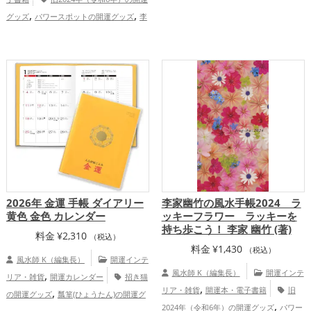
,
ットの開運グッズ
李家幽竹の開運グッ
,
,
グッズ
パワースポットの開運グッズ
李
,
,
ズ
ビジネスの開運グッズ
富山県
,
家幽竹の開運グッズ
神社仏閣の開運グッ
,
,
,
,
,
北海道
鳥取県
道央
道東
長野県
甲信
,
ズ
風水・家相の開運グッズ
恋愛運
,
,
越地方
北陸地方
中国地方
恋愛運
,
,
,
アップ
結婚運アップ
金運アップ
仕事
,
,
,
アップ
結婚運アップ
金運アップ
仕事
,
,
運アップ
健康運アップ
家庭運・家族運
,
運アップ
総合運・全体運アップ
,
アップ
総合運・全体運アップ
2026年 金運 手帳 ダイアリー
李家幽竹の風水手帳2024 ラ
黄色 金色 カレンダー
ッキーフラワー ラッキーを
持ち歩こう！ 李家 幽竹 (著)
料金
¥
2,310
（税込）
料金
¥
1,430
（税込）
風水師 K（編集長）
開運インテ
,
風水師 K（編集長）
開運インテ
リア・雑貨
開運カレンダー
招き猫
,
,
リア・雑貨
開運本・電子書籍
旧
の開運グッズ
瓢箪(ひょうたん)の開運グ
,
,
,
2024年（令和6年）の開運グッズ
パワー