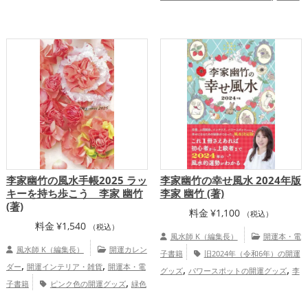
ッズ
2026年（令和8年）の開運グッズ
,
,
スポットの開運グッズ
李家幽竹の開運グ
七福神の開運グッズ
八卦鏡（八角形の
,
,
ッズ
風水・家相の開運グッズ
恋愛
鏡）ミラーの開運グッズ
金色の開運グッ
,
,
,
,
,
運アップ
結婚運アップ
仕事運アップ
ズ
黄色の開運グッズ
金運アップ
総合運・全体運アップ
総合運・全体運アップ
李家幽竹の風水手帳2025 ラッ
李家幽竹の幸せ風水 2024年版
キーを持ち歩こう 李家 幽竹
李家 幽竹 (著)
(著)
料金
¥
1,100
（税込）
料金
¥
1,540
（税込）
風水師 K（編集長）
開運本・電
風水師 K（編集長）
開運カレン
子書籍
旧2024年（令和6年）の開運
,
,
ダー
開運インテリア・雑貨
開運本・電
,
,
グッズ
パワースポットの開運グッズ
李
,
子書籍
ピンク色の開運グッズ
緑色
,
家幽竹の開運グッズ
風水・家相の開運グ
,
の開運グッズ
旧2025年（令和7年）の開
,
ッズ
恋愛運アップ
仕事運アップ