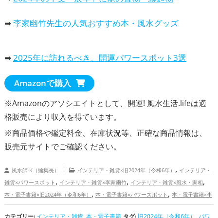
➡
李家幽竹先生の人気おすすめ本・風水グッズ
➡
2025年に訪れるべき、開運パワースポット3選
Amazonで購入
※Amazonのアソシエイトとして、開運! 風水生活.lifeは適
格販売により収入を得ています。
※商品価格や
鑑定料金
、在庫状況等、正確な商品情報は、
販売元サイトでご確認ください。
,
風水師 K（編集長）
インテリア・雑貨×旧2024年（令和6年）
インテリア・
,
,
,
雑貨×パワースポット
インテリア・雑貨×李家幽竹
インテリア・雑貨×風水・家相
,
,
本・電子書籍×旧2024年（令和6年）
本・電子書籍×パワースポット
本・電子書籍×李
,
,
家幽竹
本・電子書籍×風水・家相
旧2024年（令和6年）の開運グッズ
パワース
カテゴリー:
インテリア・雑貨
,
,
本・電子書籍
,
タグ:
旧2024年（令和6年）
,
パワ