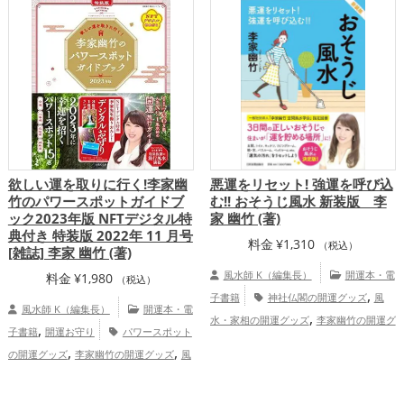
,
,
ムの開運グッズ
美容の開運グッズ
風
,
水・家相の開運グッズ
パワースポットの
,
開運グッズ
ファッション開運術の開運グ
,
,
ッズ
李家幽竹の開運グッズ
掃除・片付
け・整理整頓の開運グッズ
恋愛運
,
,
,
アップ
結婚運アップ
金運アップ
仕事
,
,
運アップ
健康運アップ
家庭運・家族運
,
アップ
総合運・全体運アップ
欲しい運を取りに行く!李家幽
悪運をリセット! 強運を呼び込
竹のパワースポットガイドブ
む!! おそうじ風水 新装版 李
ック2023年版 NFTデジタル特
家 幽竹 (著)
典付き 特装版 2022年 11 月号
料金
¥
1,310
（税込）
[雑誌] 李家 幽竹 (著)
風水師 K（編集長）
開運本・電
料金
¥
1,980
（税込）
,
子書籍
神社仏閣の開運グッズ
風
風水師 K（編集長）
開運本・電
,
水・家相の開運グッズ
李家幽竹の開運グ
,
子書籍
開運お守り
パワースポット
,
ッズ
掃除・片付け・整理整頓の開運グッ
,
,
の開運グッズ
李家幽竹の開運グッズ
風
,
,
ズ
玄関の開運グッズ
リビングの開運グ
水・家相の開運グッズ
恋愛運アッ
,
,
ッズ
キッチンの開運グッズ
寝室の開運
,
,
,
プ
金運アップ
仕事運アップ
健康運ア