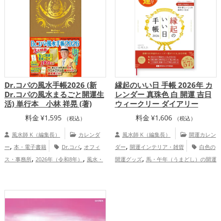
,
,
,
アップ
仕事運アップ
健康運アップ
家
,
庭運・家族運アップ
総合運・全体運アッ
プ
Dr.コパの風水手帳2026 (新
縁起のいい日 手帳 2026年 カ
Dr.コパの風水まるごと開運生
レンダー 真珠色 白 開運 吉日
活) 単行本 小林 祥晃 (著)
ウィークリー ダイアリー
料金
¥
1,595
料金
¥
1,606
（税込）
（税込）
風水師 K（編集長）
カレンダ
風水師 K（編集長）
開運カレン
,
,
,
ー
本・電子書籍
Dr.コパ
オフィ
ダー
開運インテリア・雑貨
白色の
,
,
,
ス・事務所
2026年（令和8年）
風水・
開運グッズ
馬・午年（うまどし）の開運
,
,
,
家相
金運アップ
仕事運アップ
健
グッズ
2026年（令和8年）の開運グッ
,
,
,
,
康運アップ
家庭運・家族運アップ
総合
ズ
恋愛運アップ
結婚運アップ
金
,
,
,
運・全体運アップ
運アップ
仕事運アップ
健康運アップ
,
家庭運・家族運アップ
総合運・全体運ア
ップ