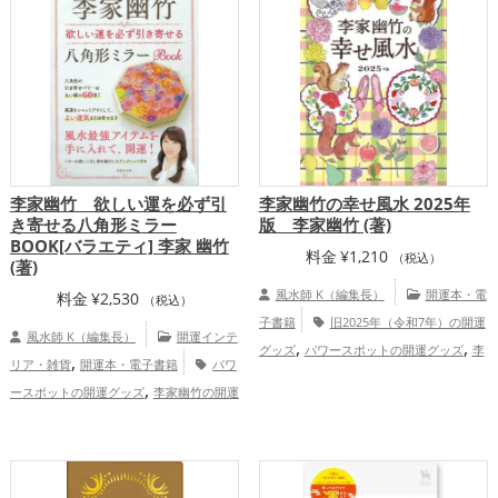
,
,
アップ
総合運・全体運アップ
家庭運・家族運アップ
総合運・全体運ア
ップ
李家幽竹 欲しい運を必ず引
李家幽竹の幸せ風水 2025年
き寄せる八角形ミラー
版 李家幽竹 (著)
BOOK[バラエティ] 李家 幽竹
料金
¥
1,210
（税込）
(著)
風水師 K（編集長）
開運本・電
料金
¥
2,530
（税込）
子書籍
旧2025年（令和7年）の開運
風水師 K（編集長）
開運インテ
,
,
グッズ
パワースポットの開運グッズ
李
,
リア・雑貨
開運本・電子書籍
パワ
,
,
家幽竹の開運グッズ
美容の開運グッズ
,
ースポットの開運グッズ
李家幽竹の開運
,
風水・家相の開運グッズ
ファッション開
,
,
グッズ
風水・家相の開運グッズ
八卦鏡
,
運術の開運グッズ
恋愛運アップ
金
（八角形の鏡）ミラーの開運グッズ
,
,
,
運アップ
仕事運アップ
健康運アップ
,
,
恋愛運アップ
結婚運アップ
金運
総合運・全体運アップ