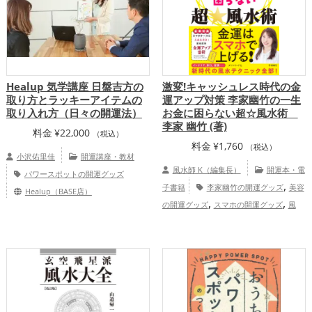
,
,
,
アップ
金運アップ
仕事運アップ
総合
運・全体運アップ
Healup 気学講座 日盤吉方の
激変!キャッシュレス時代の金
取り方とラッキーアイテムの
運アップ対策 李家幽竹の一生
取り入れ方（日々の開運法）
お金に困らない超☆風水術
李家 幽竹 (著)
料金
¥
22,000
（税込）
料金
¥
1,760
（税込）
小沢佑里佳
開運講座・教材
風水師 K（編集長）
開運本・電
パワースポットの開運グッズ
,
子書籍
李家幽竹の開運グッズ
美容
Healup（BASE店）
,
,
の開運グッズ
スマホの開運グッズ
風
,
水・家相の開運グッズ
ファッション開運
,
術の開運グッズ
金運アップ
総合
運・全体運アップ