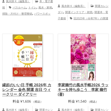
風水師 K（編集長）
本・電子書
,
,
,
風水師 K（編集長）
開運カレン
籍
バスルーム
トイレ
風水・家相
,
,
,
ダー
開運インテリア・雑貨
開運本・電
掃除・片付け・整理整頓
パワースポッ
,
,
,
,
,
子書籍
旧2025年（令和7年）の開運
ト
李家幽竹
玄関
リビング
キッチン
,
,
,
グッズ
李家幽竹の開運グッズ
風水・家
寝室
家庭運・家族運アップ
総合
,
相の開運グッズ
恋愛運アップ
結婚
運・全体運アップ
,
,
運アップ
健康運アップ
家庭運・家族運
,
アップ
総合運・全体運アップ
縁起のいい日 手帳 2026年 カ
李家幽竹の風水手帳2026 ラッ
レンダー 金色 開運 吉日 ウィ
キーを持ち歩こう 李家 幽竹
ークリー ダイアリー
(著)
料金
¥
1,606
料金
¥
1,540
（税込）
（税込）
風水師 K（編集長）
開運カレン
風水師 K（編集長）
開運カレン