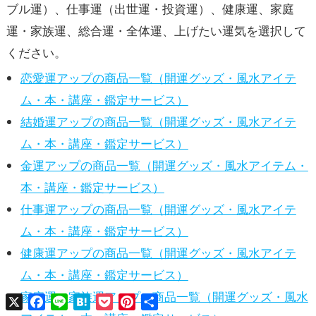
ブル運）、仕事運（出世運・投資運）、健康運、家庭
運・家族運、総合運・全体運、上げたい運気を選択して
ください。
恋愛運アップの商品一覧（開運グッズ・風水アイテ
ム・本・講座・鑑定サービス）
結婚運アップの商品一覧（開運グッズ・風水アイテ
ム・本・講座・鑑定サービス）
金運アップの商品一覧（開運グッズ・風水アイテム・
本・講座・鑑定サービス）
仕事運アップの商品一覧（開運グッズ・風水アイテ
ム・本・講座・鑑定サービス）
健康運アップの商品一覧（開運グッズ・風水アイテ
ム・本・講座・鑑定サービス）
家庭運・家族運アップの商品一覧（開運グッズ・風水
X
Facebook
Line
Hatena
Pocket
Pinterest
共
有