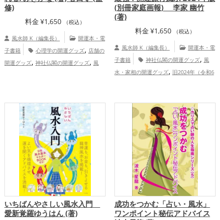
修)
(別冊家庭画報) 李家 幽竹
(著)
料金
¥
1,650
（税込）
料金
¥
1,650
（税込）
風水師 K（編集長）
開運本・電
,
風水師 K（編集長）
開運本・電
子書籍
心理学の開運グッズ
店舗の
,
,
,
子書籍
神社仏閣の開運グッズ
風
開運グッズ
神社仏閣の開運グッズ
風
,
水・家相の開運グッズ
旧2024年（令和6
水・家相の開運グッズ
健康運アッ
,
年）の開運グッズ
パワースポットの開運
プ
,
グッズ
李家幽竹の開運グッズ
恋愛
,
,
,
運アップ
結婚運アップ
金運アップ
仕
,
,
事運アップ
健康運アップ
家庭運・家族
,
運アップ
総合運・全体運アップ
いちばんやさしい風水入門
成功をつかむ「占い・風水」
愛新覚羅ゆうはん (著)
ワンポイント秘伝アドバイス