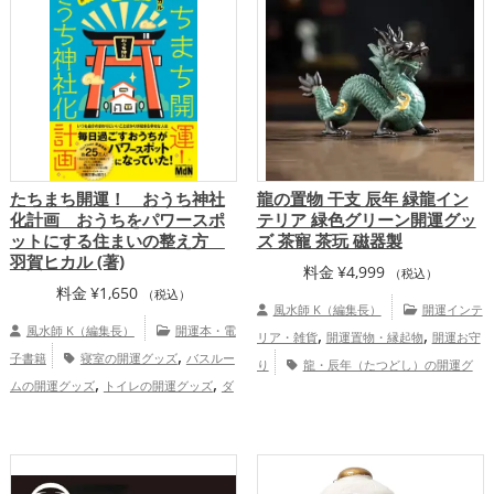
,
ズ
風水・家相の開運グッズ
恋愛運
,
,
,
アップ
金運アップ
仕事運アップ
健康
,
,
運アップ
家庭運・家族運アップ
総合
運・全体運アップ
たちまち開運！ おうち神社
龍の置物 干支 辰年 緑龍イン
化計画 おうちをパワースポ
テリア 緑色グリーン開運グッ
ットにする住まいの整え方
ズ 茶寵 茶玩 磁器製
羽賀ヒカル (著)
料金
¥
4,999
（税込）
料金
¥
1,650
（税込）
風水師 K（編集長）
開運インテ
風水師 K（編集長）
開運本・電
,
,
リア・雑貨
開運置物・縁起物
開運お守
,
子書籍
寝室の開運グッズ
バスルー
り
龍・辰年（たつどし）の開運グ
,
,
ムの開運グッズ
トイレの開運グッズ
ダ
,
,
ッズ
玄関の開運グッズ
寝室の開運グッ
,
イニングルームの開運グッズ
オフィス・
,
,
ズ
オフィス・事務所の開運グッズ
店舗
,
,
事務所の開運グッズ
店舗の開運グッズ
,
の開運グッズ
旧2024年（令和6年）の開
,
占いの開運グッズ
パワースポットの開運
,
,
運グッズ
緑色の開運グッズ
干支・十二
,
,