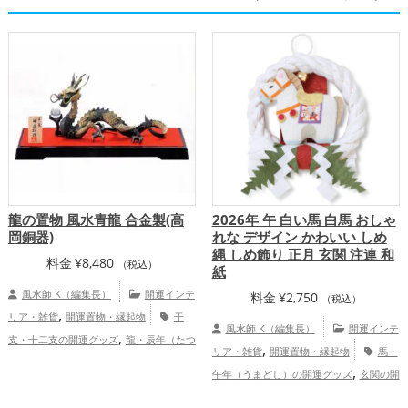
龍の置物 風水青龍 合金製(高
2026年 午 白い馬 白馬 おしゃ
岡銅器)
れな デザイン かわいい しめ
縄 しめ飾り 正月 玄関 注連 和
料金
¥
8,480
（税込）
紙
風水師 K（編集長）
開運インテ
料金
¥
2,750
（税込）
,
リア・雑貨
開運置物・縁起物
干
風水師 K（編集長）
開運インテ
,
支・十二支の開運グッズ
龍・辰年（たつ
,
リア・雑貨
開運置物・縁起物
馬・
,
どし）の開運グッズ
四神（四獣）・五神
,
午年（うまどし）の開運グッズ
玄関の開
,
,
獣の開運グッズ
玄関の開運グッズ
店舗
,
,
運グッズ
キッチンの開運グッズ
書斎・
の開運グッズ
金運アップ