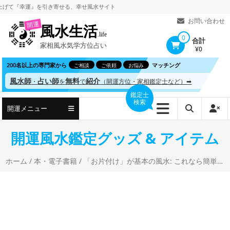
コ
『幸運』を引き寄せる、
幸せ風水サイト
ン
お問い合わせ
開運
風水生活
テ
.life
0
合計
家相風水気学方位占い
ン
¥0
ツ
200名以上の専門家から
マッチング
ご相談
ご依頼
お悩み
へ
風水師
占い師
無料
紹介
・
を
で
（開運方位・家相鑑定士など）➡
ス
鑑定士
検索
キ
開運メニュー
ッ
プ
開運風水鑑定グッズ & アイテム
ホーム
/
本・電子書籍
/ 「お片付け」が基本の風水: これなら簡単！すっきりキレイ！ 髙橋翠 (著)