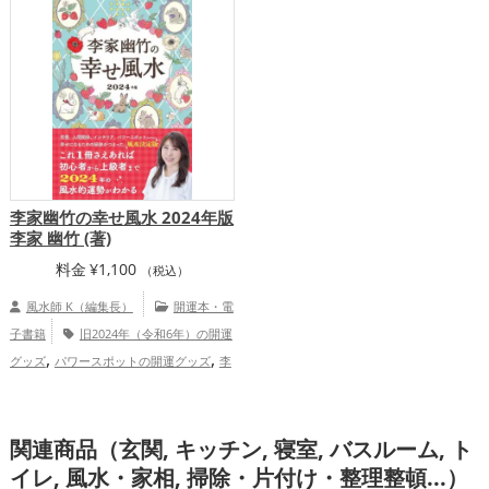
,
ップ
総合運・全体運アップ
李家幽竹の幸せ風水 2024年版
李家 幽竹 (著)
料金
¥
1,100
（税込）
風水師 K（編集長）
開運本・電
子書籍
旧2024年（令和6年）の開運
,
,
グッズ
パワースポットの開運グッズ
李
,
家幽竹の開運グッズ
風水・家相の開運グ
,
ッズ
恋愛運アップ
仕事運アップ
関連商品（玄関, キッチン, 寝室, バスルーム, ト
イレ, 風水・家相, 掃除・片付け・整理整頓...）