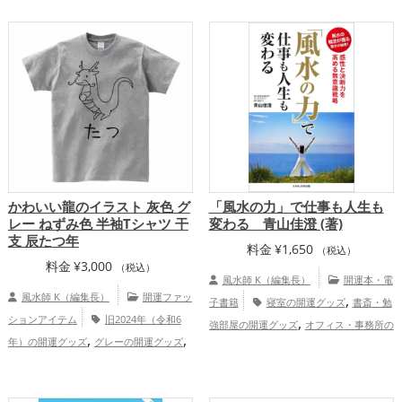
,
勉強部屋の開運グッズ
2026年（令和8
,
,
年）の開運グッズ
白色の開運グッズ
干
支・十二支の開運グッズ
金運アッ
,
,
,
プ
仕事運アップ
健康運アップ
家庭
,
運・家族運アップ
総合運・全体運アッ
プ
かわいい龍のイラスト 灰色 グ
「風水の力」で仕事も人生も
レー ねずみ色 半袖Tシャツ 干
変わる 青山佳澄 (著)
支 辰たつ年
料金
¥
1,650
（税込）
料金
¥
3,000
（税込）
風水師 K（編集長）
開運本・電
風水師 K（編集長）
開運ファッ
,
子書籍
寝室の開運グッズ
書斎・勉
ションアイテム
旧2024年（令和6
,
強部屋の開運グッズ
オフィス・事務所の
,
,
年）の開運グッズ
グレーの開運グッズ
,
,
開運グッズ
風水・家相の開運グッズ
掃
,
干支・十二支の開運グッズ
龍・辰年（た
,
除・片付け・整理整頓の開運グッズ
東洋
,
つどし）の開運グッズ
トイレの開運グッ
,
医学の開運グッズ
玄関の開運グッズ