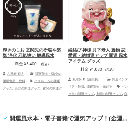
グッズ
神社仏閣の開運グッズ
玄関の開
,
支の開運グッズ
金運アップ
仕事運
,
,
運グッズ
風水・家相の開運グッズ
リビ
,
,
アップ
健康運アップ
家庭運・家族運ア
,
ングの開運グッズ
掃除・片付け・整理整
ップ
,
頓の開運グッズ
キッチンの開運グッズ
,
家庭運・家族運アップ
総合運・全
体運アップ
輝きのしお 玄関先の枡塩や盛
縁結び 神様 月下老人 置物 恋
塩 浄化 邪氣祓い 観導風水
愛運・結婚運アップ 開運 風水
アイテム グッズ
料金
¥
3,400
（税込）
料金
¥
1,080
（税込）
,
占導師 輝人
開運置物・縁起物
風水師 K（編集長）
開運インテ
開運食品・飲料
バスルームの開運
,
,
,
リア・雑貨
開運置物・縁起物
ピン
グッズ
美容の開運グッズ
玄関の開運グ
,
,
,
,
ク色の開運グッズ
玄関の開運グッズ
寝
ッズ
金運アップ
仕事運アップ
家
,
,
室の開運グッズ
恋愛運アップ
結婚
庭運・家族運アップ
総合運・全体運アッ
運アップ
プ
観導風水 開運アイテム販売サイ
開運風水本・電子書籍で運気アップ！(金運, 家庭運・家族運, 総合運・全体運)
ト