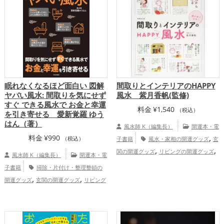
,
仏閣の開運グッズ
風水・家相の開運グッ
ップ
,
,
ズ
李家幽竹の開運グッズ
掃除・片付
け・整理整頓の開運グッズ
恋愛運
,
,
,
アップ
結婚運アップ
金運アップ
仕事
,
,
運アップ
健康運アップ
家庭運・家族運
,
アップ
総合運・全体運アップ
眠れなくなるほど面白い 図解
間取りとインテリアのHAPPY
ヤバい風水: 間取りを気にせず
風水 紫月香帆(監修)
すぐ できる風水で お金と幸運
料金
¥
1,540
（税込）
を引き寄せる 愛新覚羅 ゆう
はん（著）
風水師 K（編集長）
開運本・電
,
料金
¥
990
（税込）
子書籍
風水・家相の開運グッズ
玄
,
,
関の開運グッズ
リビングの開運グッズ
風水師 K（編集長）
開運本・電
,
キッチンの開運グッズ
トイレの開運グッ
子書籍
掃除・片付け・整理整頓の
,
,
ズ
ダイニングルームの開運グッズ
占い
,
,
開運グッズ
玄関の開運グッズ
リビング
,
の開運グッズ
金運アップ
家庭運・
,
,
の開運グッズ
キッチンの開運グッズ
寝
,
家族運アップ
総合運・全体運アップ
,
室の開運グッズ
バスルームの開運グッ
,
,
ズ
トイレの開運グッズ
美容の開運グッ