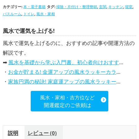
玄関の開運グッズ
キッチンの開運グッズ
寝室の開運グッズ
バスルームの開運グッ
カテゴリー:
,
本・電子書籍
,
タグ:
掃除・片付け・整理整頓
,
玄関
,
,
キッチン
,
寝室
,
ズ
トイレの開運グッズ
風水・家相の開運グッズ
金運アップ
家庭運・家族運ア
バスルーム
,
トイレ
,
風水・家相
,
ップ
総合運・全体運アップ
風水で運気を上げる!
風水で運気を上げるのに、おすすめの記事や開運方法の
解説です。
➡
風水を基礎から学ぶ入門書、初心者向けおすすめ本
・
お金が貯まる! 金運アップの風水ラッキーカラー5選、効果解説
・
家族円満の秘訣! 家庭運アップの風水ラッキーカラー5選、効果解説
風水・家相・吉方位など
開運鑑定のご依頼は
説明
レビュー (0)