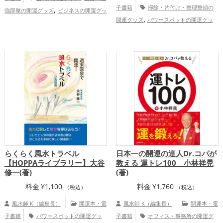
,
子書籍
掃除・片付け・整理整頓の
強部屋の開運グッズ
ビジネスの開運グッ
,
,
開運グッズ
パワースポットの開運グッ
ズ
風水・家相の開運グッズ
仕事運
,
,
,
,
ズ
玄関の開運グッズ
リビングの開運グ
アップ
家庭運・家族運アップ
総合運・
,
,
ッズ
ビジネスの開運グッズ
オフィス・
全体運アップ
,
事務所の開運グッズ
風水・家相の開運グ
,
ッズ
スピリチュアルの開運グッズ
,
仕事運アップ
家庭運・家族運アップ
らくらく風水トラベル
日本一の開運の達人Dr.コパが
【HOPPAライブラリー】大谷
教える 運トレ100 小林祥晃
修一(著)
(著)
料金
¥
1,100
料金
¥
1,760
（税込）
（税込）
風水師 K（編集長）
開運本・電
風水師 K（編集長）
開運本・電
子書籍
パワースポットの開運グッ
子書籍
オフィス・事務所の開運グ