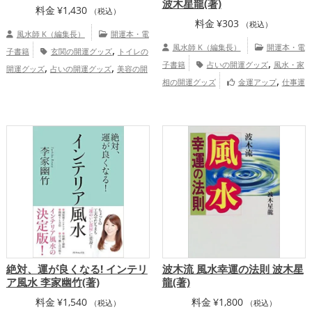
波木星龍(著)
料金
¥
1,430
（税込）
料金
¥
303
（税込）
風水師 K（編集長）
開運本・電
,
風水師 K（編集長）
開運本・電
子書籍
玄関の開運グッズ
トイレの
,
,
,
子書籍
占いの開運グッズ
風水・家
開運グッズ
占いの開運グッズ
美容の開
,
,
,
相の開運グッズ
金運アップ
仕事運
運グッズ
風水・家相の開運グッズ
掃
アップ
除・片付け・整理整頓の開運グッズ
,
,
恋愛運アップ
結婚運アップ
金運
,
,
,
アップ
仕事運アップ
健康運アップ
家
,
庭運・家族運アップ
総合運・全体運アッ
プ
絶対、運が良くなる! インテリ
波木流 風水幸運の法則 波木星
ア風水 李家幽竹(著)
龍(著)
料金
¥
1,540
料金
¥
1,800
（税込）
（税込）