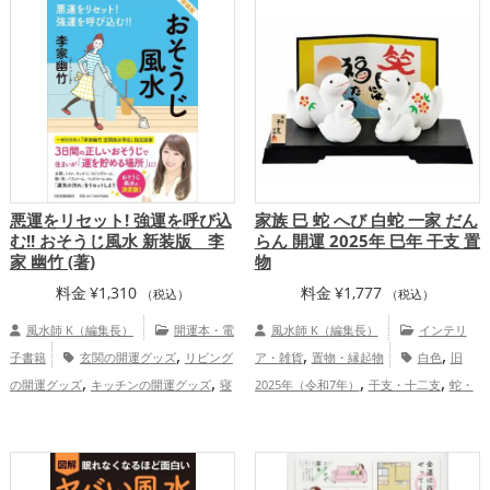
,
,
ズ
金運アップ
仕事運アップ
家庭
,
,
結婚運アップ
金運アップ
仕事運
,
運・家族運アップ
総合運・全体運アッ
,
,
アップ
健康運アップ
家庭運・家族運ア
プ
,
ップ
総合運・全体運アップ
悪運をリセット! 強運を呼び込
家族 巳 蛇 へび 白蛇 一家 だん
む!! おそうじ風水 新装版 李
らん 開運 2025年 巳年 干支 置
家 幽竹 (著)
物
料金
¥
1,310
料金
¥
1,777
（税込）
（税込）
風水師 K（編集長）
開運本・電
風水師 K（編集長）
インテリ
,
,
,
子書籍
玄関の開運グッズ
リビング
ア・雑貨
置物・縁起物
白色
旧
,
,
,
,
の開運グッズ
キッチンの開運グッズ
寝
2025年（令和7年）
干支・十二支
蛇・
,
,
,
室の開運グッズ
バスルームの開運グッ
巳年（みどし）
玄関
リビング
金
,
,
,
,
,
ズ
トイレの開運グッズ
ダイニングルー
運アップ
仕事運アップ
健康運アップ
,
,
,
ムの開運グッズ
美容の開運グッズ
神社
家庭運・家族運アップ
総合運・全体運ア