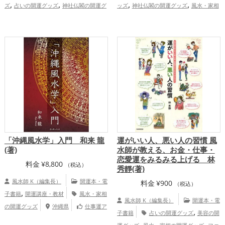
,
,
,
,
ズ
占いの開運グッズ
神社仏閣の開運グ
ッズ
神社仏閣の開運グッズ
風水・家相
,
,
ッズ
風水・家相の開運グッズ
北海
の開運グッズ
掃除・片付け・整理整頓の
,
,
,
道
結婚運アップ
金運アップ
開運グッズ
Dr.コパの開運グッズ
トイ
,
レの開運グッズ
恋愛運アップ
結婚
,
,
,
運アップ
金運アップ
仕事運アップ
健
,
,
康運アップ
家庭運・家族運アップ
総合
運・全体運アップ
「沖縄風水学」入門 和来 龍
運がいい人、悪い人の習慣 風
(著)
水師が教える、お金・仕事・
恋愛運をみるみる上げる 林
料金
¥
8,800
（税込）
秀靜(著)
風水師 K（編集長）
開運本・電
料金
¥
900
（税込）
,
子書籍
開運講座・教材
風水・家相
風水師 K（編集長）
開運本・電
の開運グッズ
沖縄県
仕事運ア
,
子書籍
占いの開運グッズ
美容の開
,
ップ
総合運・全体運アップ
,
,