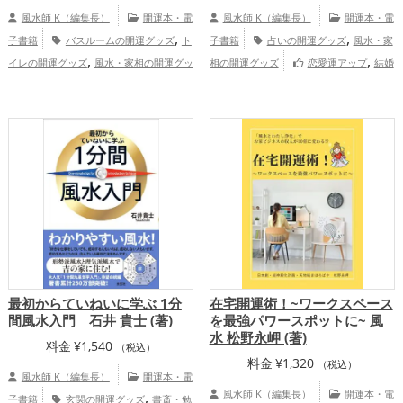
風水師 K（編集長）
開運本・電
風水師 K（編集長）
開運本・電
,
,
子書籍
バスルームの開運グッズ
ト
子書籍
占いの開運グッズ
風水・家
,
,
イレの開運グッズ
風水・家相の開運グッ
相の開運グッズ
恋愛運アップ
結婚
,
,
,
,
ズ
掃除・片付け・整理整頓の開運グッ
運アップ
金運アップ
仕事運アップ
健
,
,
ズ
パワースポットの開運グッズ
李家幽
康運アップ
,
,
竹の開運グッズ
玄関の開運グッズ
リビ
,
ングの開運グッズ
キッチンの開運グッ
,
ズ
寝室の開運グッズ
家庭運・家族
,
運アップ
総合運・全体運アップ
最初からていねいに学ぶ 1分
在宅開運術！~ワークスペース
間風水入門 石井 貴士 (著)
を最強パワースポットに~ 風
水 松野永岬 (著)
料金
¥
1,540
（税込）
料金
¥
1,320
（税込）
風水師 K（編集長）
開運本・電
,
風水師 K（編集長）
開運本・電
子書籍
玄関の開運グッズ
書斎・勉