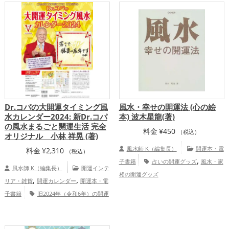
Dr.コパの大開運タイミング風
風水・幸せの開運法 (心の絵
水カレンダー2024: 新Dr.コパ
本) 波木星龍(著)
の風水まるごと開運生活 完全
料金
¥
450
（税込）
オリジナル 小林 祥晃 (著)
風水師 K（編集長）
開運本・電
料金
¥
2,310
（税込）
,
子書籍
占いの開運グッズ
風水・家
風水師 K（編集長）
開運インテ
相の開運グッズ
,
,
リア・雑貨
開運カレンダー
開運本・電
子書籍
旧2024年（令和6年）の開運
,
,
グッズ
Dr.コパの開運グッズ
風水・家
相の開運グッズ
家庭運・家族運ア