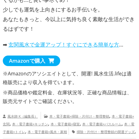
少しでも運気を上向きにするお手伝いを。
あなたもきっと、今以上に気持ち良く素敵な生活ができ
るはずです！
➡
玄関風水で金運アップ！すぐにできる簡単な方法
Amazonで購入
※Amazonのアソシエイトとして、開運! 風水生活.lifeは適
格販売により収入を得ています。
※商品価格や
鑑定料金
、在庫状況等、正確な商品情報は、
販売元サイトでご確認ください。
,
風水師 K（編集長）
本・電子書籍×掃除・片付け・整理整頓
本・電子書籍×
,
,
,
,
玄関
本・電子書籍×キッチン
本・電子書籍×寝室
本・電子書籍×バスルーム
本・電
,
,
子書籍×トイレ
本・電子書籍×風水・家相
掃除・片付け・整理整頓の開運グッズ
,
,
,