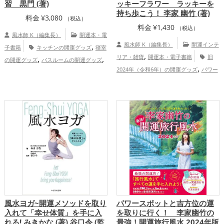
習 黒門 (著)
ッキーフラワー ラッキーを
持ち歩こう！ 李家 幽竹 (著)
料金
¥
3,080
（税込）
料金
¥
1,430
（税込）
風水師 K（編集長）
開運本・電
,
風水師 K（編集長）
開運インテ
子書籍
キッチンの開運グッズ
寝室
,
,
,
リア・雑貨
開運本・電子書籍
旧
の開運グッズ
バスルームの開運グッズ
,
,
,
2024年（令和6年）の開運グッズ
パワー
トイレの開運グッズ
占いの開運グッズ
,
,
スポットの開運グッズ
李家幽竹の開運グ
風水・家相の開運グッズ
玄関の開運グッ
,
,
ッズ
風水・家相の開運グッズ
恋愛
ズ
リビングの開運グッズ
恋愛運ア
,
,
,
,
,
,
運アップ
結婚運アップ
仕事運アップ
ップ
金運アップ
仕事運アップ
健康運
,
,
総合運・全体運アップ
アップ
家庭運・家族運アップ
総合運・
全体運アップ
風水ヨガ~開運メソッドを取り
パワースポットと吉方位の運
入れて「幸せ体質」を手に入
を取りに行く！ 李家幽竹の
れる! みきかな (著) 谷口令 (監
最強！開運旅行風水 2024年版