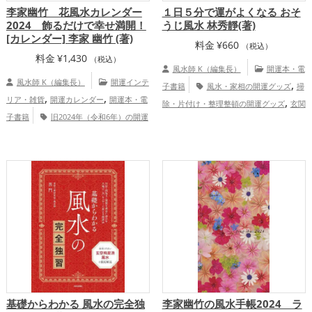
李家幽竹 花風水カレンダー
１日５分で運がよくなる おそ
2024 飾るだけで幸せ満開！
うじ風水 林秀靜(著)
[カレンダー] 李家 幽竹 (著)
料金
¥
660
（税込）
料金
¥
1,430
（税込）
風水師 K（編集長）
開運本・電
風水師 K（編集長）
開運インテ
,
子書籍
風水・家相の開運グッズ
掃
,
,
リア・雑貨
開運カレンダー
開運本・電
,
除・片付け・整理整頓の開運グッズ
玄関
子書籍
旧2024年（令和6年）の開運
,
,
の開運グッズ
寝室の開運グッズ
バスル
,
,
グッズ
李家幽竹の開運グッズ
風水・家
,
ームの開運グッズ
トイレの開運グッズ
,
相の開運グッズ
恋愛運アップ
結婚
,
,
恋愛運アップ
金運アップ
仕事運
運アップ
,
,
アップ
家庭運・家族運アップ
総合運・
全体運アップ
基礎からわかる 風水の完全独
李家幽竹の風水手帳2024 ラ