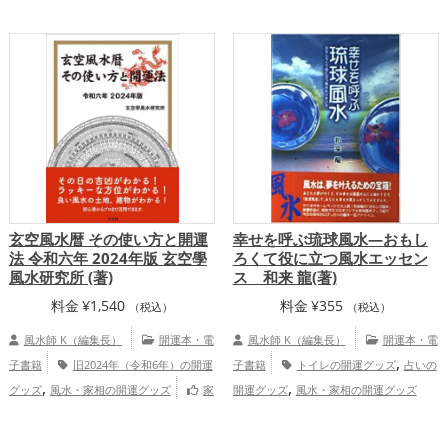
,
グッズ
李家幽竹の開運グッズ
恋愛
,
,
,
運アップ
結婚運アップ
仕事運アップ
総合運・全体運アップ
玄空風水暦 その使い方と開運
幸せを呼ぶ琉球風水―おもし
法 令和六年 2024年版 玄空學
ろくて役に立つ風水エッセン
風水研究所 (著)
ス 和来 龍(著)
料金
¥
1,540
料金
¥
355
（税込）
（税込）
風水師 K（編集長）
開運本・電
風水師 K（編集長）
開運本・電
,
子書籍
旧2024年（令和6年）の開運
子書籍
トイレの開運グッズ
占いの
,
,
グッズ
風水・家相の開運グッズ
家
開運グッズ
風水・家相の開運グッズ
,
庭運・家族運アップ
総合運・全体運アッ
総合運・全体運アップ
プ