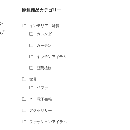
増築して家相の中心軸が変わると、鬼門の
方角にあるトイレの位置はずれますか？
開運商品カテゴリー
青澄杏樹 （アオスミアンジュ）先生から
のご回答です。
と
インテリア・雑貨
占い師さんは、幽霊を見たことがあります
び
カレンダー
か？
家相風水の診断・鑑定料金や相場について
カーテン
家相・風水の鑑定料金の相場が知りたい。
キッチンアイテム
風水の流派について教えてください。
風水で個人の運勢を占う方法はあります
観葉植物
か？
風水師になるには、どんな勉強をすればい
家具
いですか？
ソファ
本・電子書籍
アクセサリー
ファッションアイテム