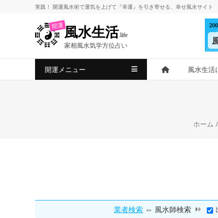
コ
実践！
開運風水術
で
運気を上げて
『幸運』を引き寄せる、
幸せ風水サイト
ン
2
開運
風水生活
テ
.life
ン
家相風水気学方位占い
ツ
へ
開運メニュー
風水生活
ス
キ
ッ
プ
ホーム
⇔
業者検索
風水師検索