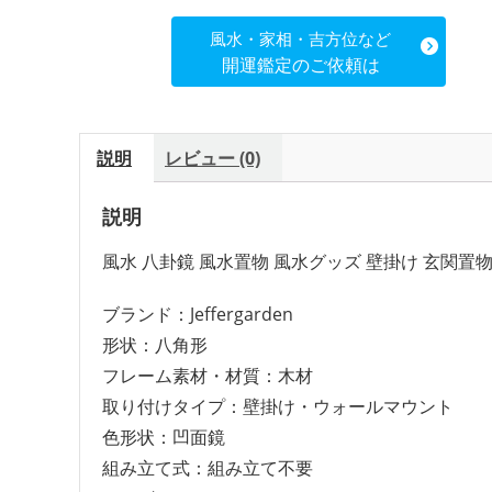
風水・家相・吉方位など
開運鑑定のご依頼は
説明
レビュー (0)
説明
風水 八卦鏡 風水置物 風水グッズ 壁掛け 玄関置物
ブランド：Jeffergarden
形状：八角形
フレーム素材・材質：木材
取り付けタイプ：壁掛け・ウォールマウント
色形状：凹面鏡
組み立て式：組み立て不要