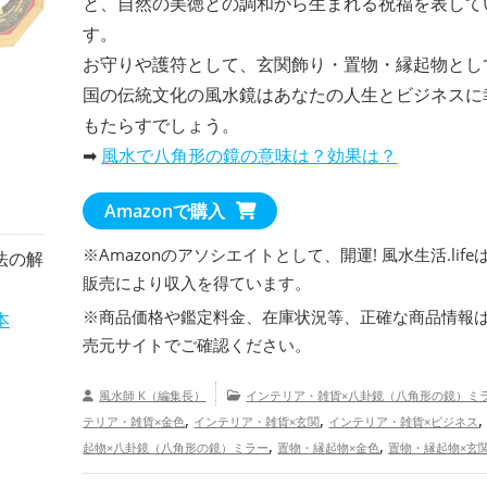
と、自然の美徳との調和から生まれる祝福を表して
す。
お守りや護符として、玄関飾り・置物・縁起物とし
国の伝統文化の風水鏡はあなたの人生とビジネスに
もたらすでしょう。
➡
風水で八角形の鏡の意味は？効果は？
Amazonで購入
※Amazonのアソシエイトとして、開運! 風水生活.life
法の解
販売により収入を得ています。
※商品価格や
鑑定料金
、在庫状況等、正確な商品情報
本
売元サイトでご確認ください。
風水師 K（編集長）
インテリア・雑貨×八卦鏡（八角形の鏡）ミ
,
,
テリア・雑貨×金色
インテリア・雑貨×玄関
インテリア・雑貨×ビジネス
,
,
起物×八卦鏡（八角形の鏡）ミラー
置物・縁起物×金色
置物・縁起物×玄
,
,
,
縁起物×ビジネス
お守り×八卦鏡（八角形の鏡）ミラー
お守り×金色
お守