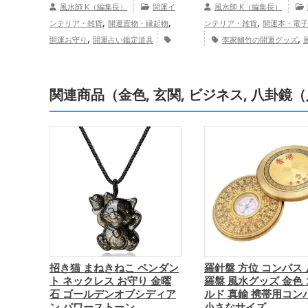
風水師 K（編集長）
開運イ
風水師 K（編集長）
,
,
,
ンテリア・雑貨
開運置物・縁起物
ンテリア・雑貨
開運本・電子
,
,
開運お守り
開運占い鑑定道具
李家幽竹の開運グッズ
,
,
金色の開運グッズ
八卦鏡（八角形の
相の開運グッズ
八卦鏡（八角
,
鏡）ミラーの開運グッズ
金運ア
鏡）ミラーの開運グッズ
パワ
,
,
ップ
仕事運アップ
家庭運・家族運
ットの開運グッズ
恋愛
関連商品（金色, 玄関, ビジネス, 八卦鏡
,
,
,
アップ
総合運・全体運アップ
結婚運アップ
金運アップ
仕
,
,
ップ
健康運アップ
家庭運・
,
アップ
総合運・全体運アップ
招き猫 まねきねこ ペンダン
羅針盤 方位 コンパス
ト ネックレス お守り 金曜
羅盤 風水グッズ 金色
石 ゴールデンオブシディア
ルド 真鍮 携帯用コン
ン パワーストーン
小さなサイズ