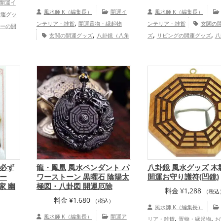
開運イ
風水師 K（編集長）
開運イ
風水師 K（編集長）
開運グッ
,
ンテリア・雑貨
開運置物・縁起物
ンテリア・雑貨
玄関の
ーの開
,
,
,
玄関の開運グッズ
八卦鏡（八角
ズ
リビングの開運グッズ
八
総合
形の鏡）ミラーの開運グッズ
（八角形の鏡）ミラーの開運
恋愛運アップ
必ず
龍・鳳凰 風水ペンダント パ
八卦鏡 風水グッズ 木
ー
ワーストーン 黒曜石 陰陽太
開運お守り護符(凹鏡)
家 幽
極図・八卦図 開運厄除
料金
¥
1,288
（税込
料金
¥
1,680
（税込）
風水師 K（編集長）
）
風水師 K（編集長）
開運ア
,
,
リア・雑貨
置物・縁起物
お