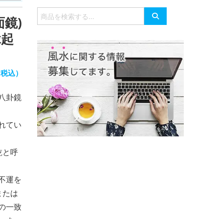
有
検
鏡)
索
対
縁起
象:
（税込）
八卦鏡
れてい
乾と呼
不運を
または
の一致