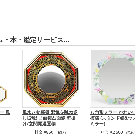
ム・本・鑑定サービス…
ー 風
風水八卦羅盤 邪気を跳ね返
八角形ミラー かわい
し拡散! 凹面鏡凸面鏡 壁掛
模様 (スタンド鏡&ウ
け/玄関開運置物
ミラー)
）
料金
¥
860
料金
¥
2,500
（税込）
（税込