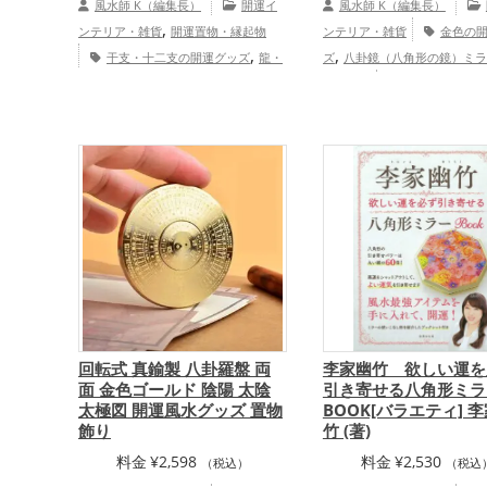
風水師 K（編集長）
開運イ
風水師 K（編集長）
,
ンテリア・雑貨
開運置物・縁起物
ンテリア・雑貨
金色の
,
,
干支・十二支の開運グッズ
龍・
ズ
八卦鏡（八角形の鏡）ミラ
,
,
辰年（たつどし）の開運グッズ
玄関
運グッズ
恋愛運アップ
,
,
の開運グッズ
リビングの開運グッズ
運・全体運アップ
八卦鏡（八角形の鏡）ミラーの開運グ
ッズ
金運アップ
回転式 真鍮製 八卦羅盤 両
李家幽竹 欲しい運を
面 金色ゴールド 陰陽 太陰
引き寄せる八角形ミラ
太極図 開運風水グッズ 置物
BOOK[バラエティ] 李
飾り
竹 (著)
料金
¥
2,598
料金
¥
2,530
（税込）
（税込