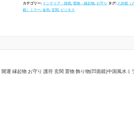
,
カテゴリー:
インテリア・雑貨
,
置物・縁起物
,
お守り
タグ:
八卦鏡（
お守り×ビジネス
八卦鏡（八角形の鏡）ミラーの開運グッズ
金色の
,
,
鏡）ミラー
,
金色
,
玄関
,
ビジネス
ズ
玄関の開運グッズ
ビジネスの開運グッズ
 開運 縁起物 お守り 護符 玄関 置物 飾り物(凹面鏡)中国風水ミ