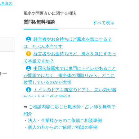
八角形の
開運グッ
風水や開運占いに関する相談
質問&無料相談
すべて表示
経営者やお金持ちほど風水を気にする？
は、たぶん本当です
経営者やお金持ちほど、風水を気にするっ
て本当ですか？
中国伝統風水では鬼門にトイレがあること
ラー
が問題ではなく、家全体の間取りから、どこに
位置しているのかが大切
トイレのドアも前室のドアも、悪い気が漏
れないように必ず閉める
路沖殺対策としては、お庭に道路との垣根
➡
ご相談内容に応じた風水師・占い師を無料で
を造られるとよい
紹介
庭を広げると路沖殺（ろちゅうさつ）は防
・
法人・企業様からのご依頼ご相談事例
げますか？
・
個人の方からのご依頼ご相談の事例
トイレ前室のドアの開け閉めについて