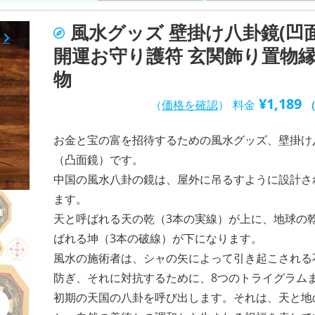
風水グッズ 壁掛け八卦鏡(凹面
開運お守り護符 玄関飾り置物
物
¥
1,189
（
価格を確認
）
料金
お金と宝の富を招待するための風水グッズ、壁掛け
（凸面鏡）です。
中国の風水八卦の鏡は、屋外に吊るすように設計さ
ます。
天と呼ばれる天の乾（3本の実線）が上に、地球の
ばれる坤（3本の破線）が下になります。
風水の施術者は、シャの矢によって引き起こされる
防ぎ、それに対抗するために、8つのトライグラム
初期の天国の八卦を呼び出します。それは、天と地