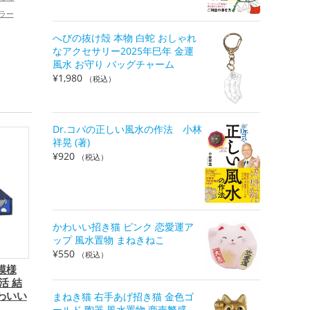
ラー
へびの抜け殻 本物 白蛇 おしゃれ
なアクセサリー2025年巳年 金運
風水 お守り バッグチャーム
¥
1,980
（税込）
Dr.コパの正しい風水の作法 小林
祥晃 (著)
¥
920
（税込）
かわいい招き猫 ピンク 恋愛運ア
ップ 風水置物 まねきねこ
¥
550
（税込）
模様
活 結
わいい
まねき猫 右手あげ招き猫 金色ゴ
ールド 陶器 風水置物 商売繁盛