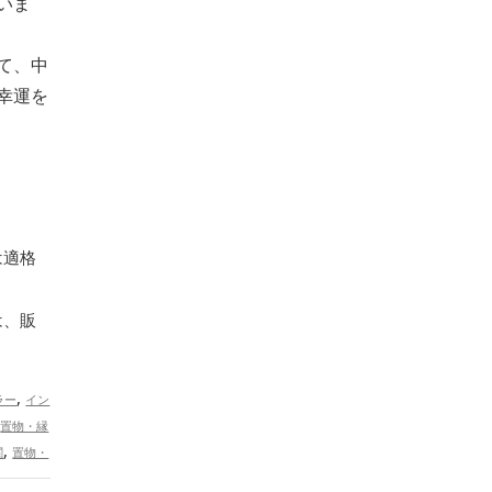
いま
て、中
幸運を
は適格
は、販
,
ラー
イン
,
置物・縁
,
関
置物・
,
り×玄関