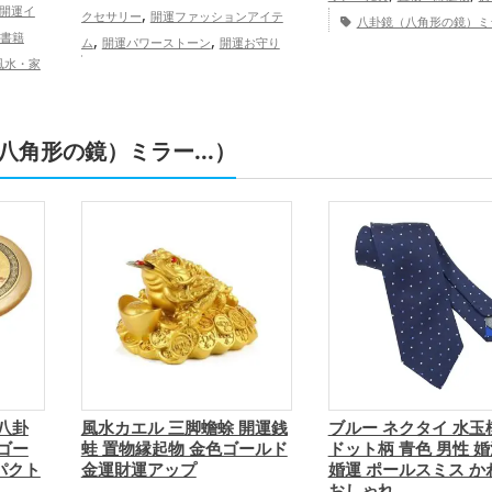
開運イ
,
クセサリー
開運ファッションアイテ
八卦鏡（八角形の鏡）ミ
書籍
,
,
ム
開運パワーストーン
開運お守り
風水・家
,
リビングの開運グッズ
八卦鏡
形の
,
（八角形の鏡）ミラーの開運グッズ
ースポ
,
黒色の開運グッズ
干支・十二支の開
,
運アップ
,
（八角形の鏡）ミラー...）
運グッズ
龍・辰年（たつどし）の開
事運ア
,
運グッズ
金運アップ
仕事運ア
家族運
,
,
ップ
健康運アップ
家庭運・家族運
,
アップ
総合運・全体運アップ
 八卦
風水カエル 三脚蟾蜍 開運銭
ブルー ネクタイ 水玉
 ゴー
蛙 置物縁起物 金色ゴールド
ドット柄 青色 男性 婚
パクト
金運財運アップ
婚運 ポールスミス か
おしゃれ