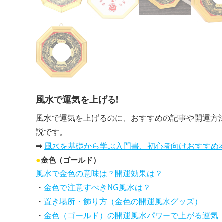
風水で運気を上げる!
風水で運気を上げるのに、おすすめの記事や開運方
説です。
➡
風水を基礎から学ぶ入門書、初心者向けおすすめ
●
金色（ゴールド）
風水で金色の意味は？開運効果は？
・
金色で注意すべきNG風水は？
・
置き場所・飾り方（金色の開運風水グッズ）
・
金色（ゴールド）の開運風水パワーで上がる運気