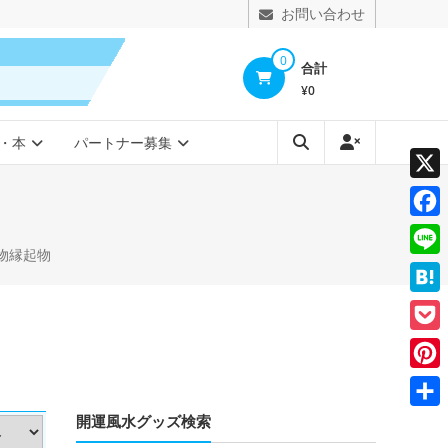
お問い合わせ
0
合計
¥0
・本
パートナー募集
X
Face
置物縁起物
Line
Hate
Pocke
Pinte
開運風水グッズ検索
共