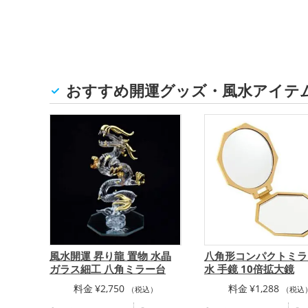
おすすめ開運グッズ・風水アイテ
風水開運 昇り龍 置物 水晶
八角形コンパクトミラ
ガラス細工 八角ミラー台
水 手鏡 10倍拡大鏡
料金
¥
2,750
料金
¥
1,288
（税込）
（税込