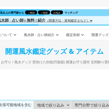
00名以上の専門家から
マッチング
ご相談
ご依頼
お悩み
風水師
占い師
無料
紹介
・
を
で
（開運方位・家相鑑定士など）➡
について
風水師・占い師紹介
鑑定依頼
開運グッズ
開運風水鑑定グッズ & アイテム
/
お守り
/ 風水グッズ 壁掛け八卦鏡(凹面鏡) 開運お守り護符 玄関飾り
出張可能地域を含む