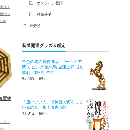
オンライン受講
開運イ
開運グッ
対面受講
卦鏡
未分類
グッズ
新着開運グッズ＆鑑定
金色の馬の置物 風水 ゴールド 玄
関 リビング 跳ね馬 金運上昇 成功
勝利 2026年 午年
¥
3,499
（税込）
製置物
「運のいい人」は神社で何をして
いるのか 川上徹也 (著)
¥
1,012
）
（税込）
インテ
守り