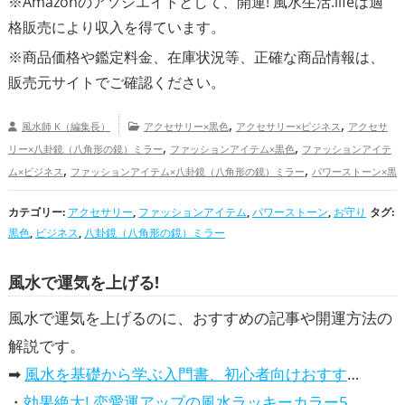
※Amazonのアソシエイトとして、開運! 風水生活.lifeは適
格販売により収入を得ています。
※商品価格や
鑑定料金
、在庫状況等、正確な商品情報は、
販売元サイトでご確認ください。
,
,
風水師 K（編集長）
アクセサリー×黒色
アクセサリー×ビジネス
アクセサ
,
,
リー×八卦鏡（八角形の鏡）ミラー
ファッションアイテム×黒色
ファッションアイテ
,
,
ム×ビジネス
ファッションアイテム×八卦鏡（八角形の鏡）ミラー
パワーストーン×黒
,
,
,
色
パワーストーン×ビジネス
パワーストーン×八卦鏡（八角形の鏡）ミラー
お守り×
カテゴリー:
,
アクセサリー
,
,
ファッションアイテム
,
パワーストーン
,
お守り
タグ:
,
黒色
お守り×ビジネス
お守り×八卦鏡（八角形の鏡）ミラー
黒色の開運グッズ
黒色
,
ビジネス
,
八卦鏡（八角形の鏡）ミラー
,
,
ビジネスの開運グッズ
八卦鏡（八角形の鏡）ミラーの開運グッズ
恋愛運アップ
,
,
仕事運アップ
家庭運・家族運アップ
総合運・全体運アップ
風水で運気を上げる!
風水で運気を上げるのに、おすすめの記事や開運方法の
解説です。
➡
風水を基礎から学ぶ入門書、初心者向けおすすめ本
・
効果絶大! 恋愛運アップの風水ラッキーカラー5選、解説付き