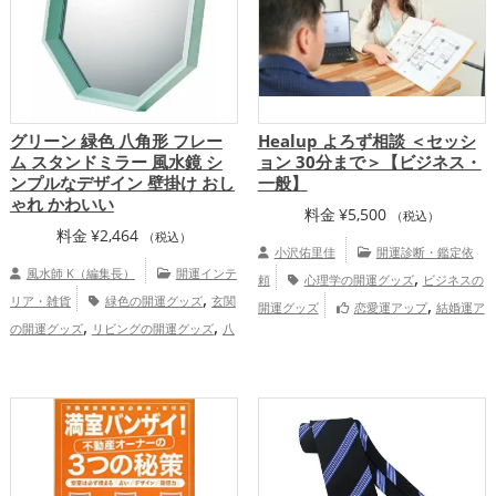
グリーン 緑色 八角形 フレー
Healup よろず相談 ＜セッシ
ム スタンドミラー 風水鏡 シ
ョン 30分まで＞【ビジネス・
ンプルなデザイン 壁掛け おし
一般】
ゃれ かわいい
料金
¥
5,500
（税込）
料金
¥
2,464
（税込）
小沢佑里佳
開運診断・鑑定依
風水師 K（編集長）
開運インテ
,
頼
心理学の開運グッズ
ビジネスの
,
リア・雑貨
緑色の開運グッズ
玄関
,
開運グッズ
恋愛運アップ
結婚運ア
,
,
の開運グッズ
リビングの開運グッズ
八
,
,
ップ
仕事運アップ
家庭運・家族運アッ
卦鏡（八角形の鏡）ミラーの開運グッズ
,
プ
総合運・全体運アップ
,
,
仕事運アップ
健康運アップ
家庭
Healup（BASE店）
,
運・家族運アップ
総合運・全体運アッ
プ