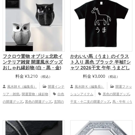
,
,
,
ズ
黄色の開運グッズ
恋愛運アッ
都府
関西地方
金運アップ
仕事運
,
,
,
,
,
プ
結婚運アップ
金運アップ
仕事運ア
アップ
健康運アップ
家庭運・家族運ア
,
,
ップ
健康運アップ
家庭運・家族運アッ
ップ
,
プ
総合運・全体運アップ
フクロウ置物 オブジェ北欧イ
かわいい馬（うま）のイラス
ンテリア雑貨 開運風水グッズ
ト入り 黒色 ブラック 半袖Tシ
おしゃれ縁起物 (白・黒・金)
ャツ 2026干支 午年 うまどし
料金
¥
3,210
料金
¥
3,000
（税込）
（税込）
風水師 K（編集長）
開運インテ
風水師 K（編集長）
開運ファッ
,
,
リア・雑貨
開運置物・縁起物
白色
ションアイテム
黒色の開運グッズ
,
,
,
の開運グッズ
黒色の開運グッズ
玄関の
干支・十二支の開運グッズ
馬・午年（う
,
,
,
開運グッズ
リビングの開運グッズ
トイ
まどし）の開運グッズ
2026年（令和8
,
,
レの開運グッズ
梟(ふくろう)の開運グッ
年）の開運グッズ
金運アップ
仕事
,
,
,
ズ
結婚運アップ
金運アップ
運アップ
家庭運・家族運アップ
総合
運・全体運アップ