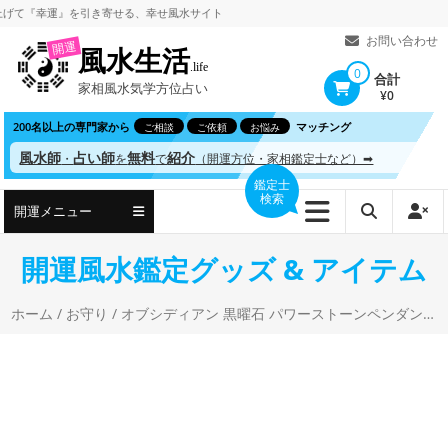
コ
『幸運』を引き寄せる、
幸せ風水サイト
ン
お問い合わせ
開運
風水生活
テ
.life
0
合計
家相風水気学方位占い
ン
¥0
ツ
200名以上の専門家から
マッチング
ご相談
ご依頼
お悩み
へ
風水師
占い師
無料
紹介
・
を
で
（開運方位・家相鑑定士など）➡
ス
鑑定士
検索
キ
開運メニュー
ッ
プ
開運風水鑑定グッズ & アイテム
ホーム
/
お守り
/ オブシディアン 黒曜石 パワーストーンペンダント ネックレス 太極八卦図 魔除け お守り