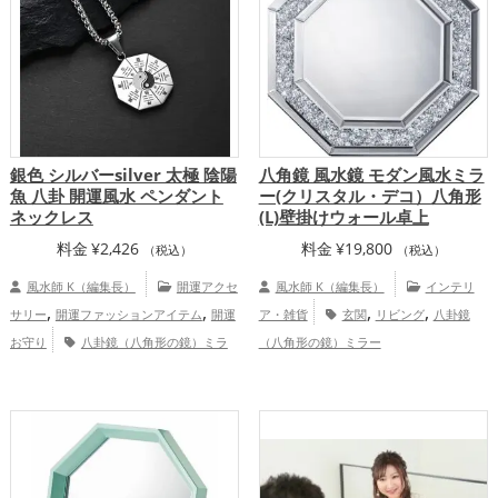
銀色 シルバーsilver 太極 陰陽
八角鏡 風水鏡 モダン風水ミラ
魚 八卦 開運風水 ペンダント
ー(クリスタル・デコ）八角形
ネックレス
(L)壁掛けウォール卓上
料金
¥
2,426
料金
¥
19,800
（税込）
（税込）
風水師 K（編集長）
開運アクセ
風水師 K（編集長）
インテリ
,
,
,
,
サリー
開運ファッションアイテム
開運
ア・雑貨
玄関
リビング
八卦鏡
お守り
八卦鏡（八角形の鏡）ミラ
（八角形の鏡）ミラー
,
ーの開運グッズ
結婚運アップ
仕事
,
,
運アップ
家庭運・家族運アップ
総合
運・全体運アップ