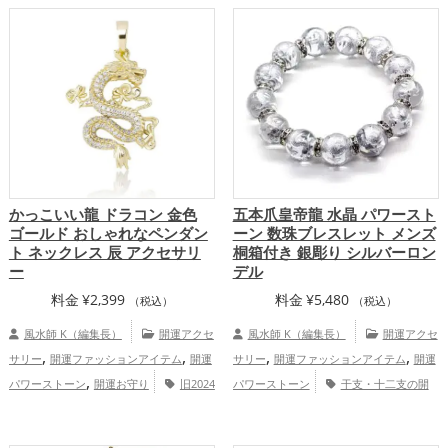
,
,
ップ
金運アップ
仕事運アップ
かっこいい龍 ドラコン 金色
五本爪皇帝龍 水晶 パワースト
ゴールド おしゃれなペンダン
ーン 数珠ブレスレット メンズ
ト ネックレス 辰 アクセサリ
桐箱付き 銀彫り シルバーロン
ー
デル
料金
¥
2,399
料金
¥
5,480
（税込）
（税込）
風水師 K（編集長）
開運アクセ
風水師 K（編集長）
開運アクセ
,
,
,
,
サリー
開運ファッションアイテム
開運
サリー
開運ファッションアイテム
開運
,
パワーストーン
開運お守り
旧2024
パワーストーン
干支・十二支の開
,
,
年（令和6年）の開運グッズ
金色の開運
運グッズ
龍・辰年（たつどし）の開運グ
,
,
,
,
グッズ
干支・十二支の開運グッズ
龍・
ッズ
恋愛運アップ
金運アップ
仕