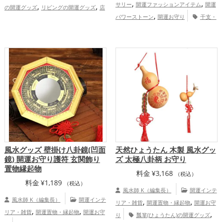
,
,
,
,
サリー
開運ファッションアイテム
開運
の開運グッズ
リビングの開運グッズ
店
,
,
パワーストーン
開運お守り
干支・
舗の開運グッズ
八卦鏡（八角形の鏡）ミ
,
,
,
十二支の開運グッズ
龍・辰年（たつど
ラーの開運グッズ
赤色の開運グッズ
金
,
し）の開運グッズ
旧2024年（令和6年）
色の開運グッズ
家庭運・家族運ア
,
の開運グッズ
金運アップ
仕事運ア
ップ
,
,
ップ
健康運アップ
総合運・全体運アッ
プ
風水グッズ 壁掛け八卦鏡(凹面
天然ひょうたん 木製 風水グッ
鏡) 開運お守り護符 玄関飾り
ズ 太極八卦柄 お守り
置物縁起物
料金
¥
3,168
（税込）
料金
¥
1,189
（税込）
風水師 K（編集長）
開運インテ
風水師 K（編集長）
開運インテ
,
,
リア・雑貨
開運置物・縁起物
開運お守
,
,
リア・雑貨
開運置物・縁起物
開運お守
,
り
瓢箪(ひょうたん)の開運グッズ