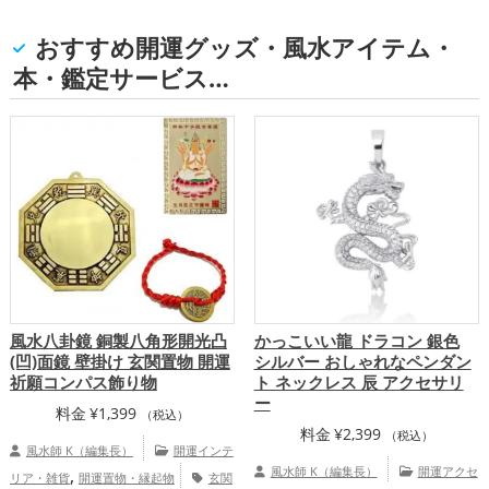
おすすめ開運グッズ・風水アイテム・
本・鑑定サービス…
風水八卦鏡 銅製八角形開光凸
かっこいい龍 ドラコン 銀色
(凹)面鏡 壁掛け 玄関置物 開運
シルバー おしゃれなペンダン
祈願コンパス飾り物
ト ネックレス 辰 アクセサリ
ー
料金
¥
1,399
（税込）
料金
¥
2,399
（税込）
風水師 K（編集長）
開運インテ
,
風水師 K（編集長）
開運アクセ
リア・雑貨
開運置物・縁起物
玄関