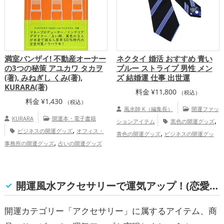
満室バンザイ! 不動産オーナー
ネクタイ 婚活 おすすめ 青い
の3つの秘策 アユカワ タカヲ
ブルー ストライプ 男性 メン
(著), みねぎし くみ(著),
ズ 結婚運 仕事 出世運
KURARA(著)
料金
¥
11,800
（税込）
料金
¥
1,430
（税込）
風水師 K（編集長）
開運ファッ
KURARA
開運本・電子書籍
,
ションアイテム
黒色の開運グッズ
,
ビジネスの開運グッズ
オフィス・
,
青色の開運グッズ
ビジネスの開運グッ
,
事務所の開運グッズ
占いの開運グッズ
,
,
ズ
恋愛運アップ
結婚運アップ
仕
,
,
金運アップ
仕事運アップ
総合
事運アップ
運・全体運アップ
開運風水アクセサリーで運気アップ！(恋愛運, 仕事運, 家庭運・家族運, 総合運・全体運)
開運カテゴリー「アクセサリー」に属するアイテム、商