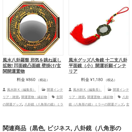
,
辰年（たつどし）の開運グッズ
恋
事運アップ
総合運・全体運アップ
,
,
,
愛運アップ
金運アップ
仕事運アップ
,
家庭運・家族運アップ
総合運・全体運ア
ップ
風水八卦羅盤 邪気を跳ね返し
風水グッズ八角鏡 十二支八卦
拡散! 凹面鏡凸面鏡 壁掛け/玄
平面鏡（小）開運祈願インテ
関開運置物
リア
料金
¥
860
料金
¥
1,180
（税込）
（税込）
風水師 K（編集長）
開運インテ
風水師 K（編集長）
開運インテ
,
,
リア・雑貨
開運置物・縁起物
玄関
リア・雑貨
開運置物・縁起物
八卦
,
,
の開運グッズ
八卦鏡（八角形の鏡）ミラ
鏡（八角形の鏡）ミラーの開運グッズ
玄
,
,
ーの開運グッズ
関の開運グッズ
リビングの開運グッズ
,
トイレの開運グッズ
庭・バルコニーの開
関連商品（黒色, ビジネス, 八卦鏡（八角形の
運グッズ