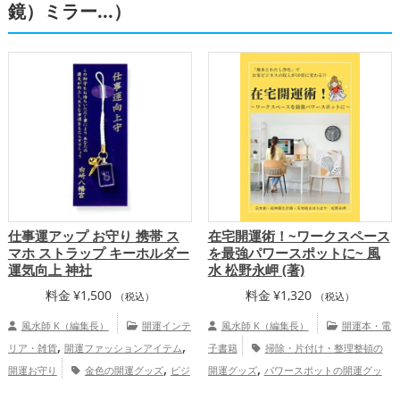
鏡）ミラー...）
仕事運アップ お守り 携帯 ス
在宅開運術！~ワークスペース
マホ ストラップ キーホルダー
を最強パワースポットに~ 風
運気向上 神社
水 松野永岬 (著)
料金
¥
1,500
料金
¥
1,320
（税込）
（税込）
風水師 K（編集長）
開運インテ
風水師 K（編集長）
開運本・電
,
,
リア・雑貨
開運ファッションアイテム
子書籍
掃除・片付け・整理整頓の
,
,
開運お守り
金色の開運グッズ
ビジ
開運グッズ
パワースポットの開運グッ
,
,
,
ネスの開運グッズ
神社仏閣の開運グッ
ズ
玄関の開運グッズ
リビングの開運グ