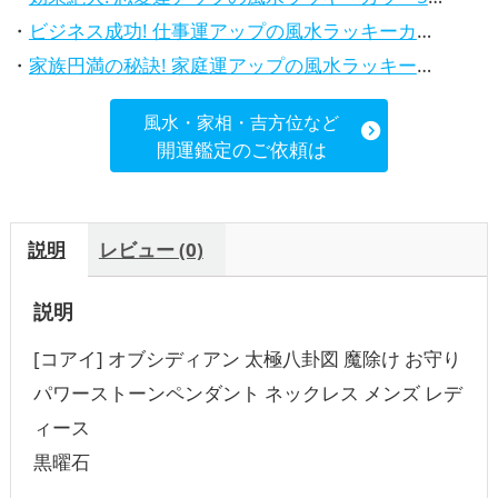
・
ビジネス成功! 仕事運アップの風水ラッキーカラー5選、効果解説
・
家族円満の秘訣! 家庭運アップの風水ラッキーカラー5選、効果解説
風水・家相・吉方位など
開運鑑定のご依頼は
説明
レビュー (0)
説明
[コアイ] オブシディアン 太極八卦図 魔除け お守り
パワーストーンペンダント ネックレス メンズ レデ
ィース
黒曜石