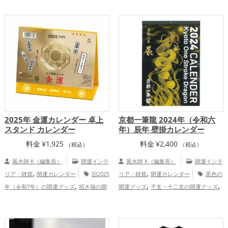
,
,
,
,
ズ
スマホの開運グッズ
山口県
中
ッズ
ビジネスの開運グッズ
オフィス・
,
,
国地方
金運アップ
仕事運アップ
事務所の開運グッズ
風水・家相の開運グ
,
ッズ
スピリチュアルの開運グッズ
,
仕事運アップ
家庭運・家族運アップ
2025年 金運カレンダー 卓上
京都一筆龍 2024年（令和六
スタンド カレンダー
年）辰年 壁掛カレンダー
料金
¥
1,925
料金
¥
2,400
（税込）
（税込）
風水師 K（編集長）
開運インテ
風水師 K（編集長）
開運インテ
,
,
リア・雑貨
開運カレンダー
旧2025
リア・雑貨
開運カレンダー
黒色の
,
,
,
年（令和7年）の開運グッズ
招き猫の開
開運グッズ
干支・十二支の開運グッズ
,
,
,
運グッズ
瓢箪(ひょうたん)の開運グッズ
龍・辰年（たつどし）の開運グッズ
ビジ
,
,
七福神の開運グッズ
八卦鏡（八角形の
ネスの開運グッズ
旧2024年（令和6年）
,
,
鏡）ミラーの開運グッズ
金色の開運グッ
の開運グッズ
金色の開運グッズ
京