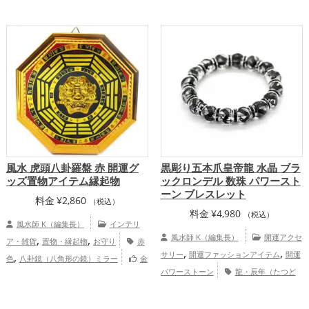
,
龍・辰年（たつどし）の開運グッズ
リビ
,
ングの開運グッズ
八卦鏡（八角形の鏡）
,
ミラーの開運グッズ
金運アップ
仕
,
,
事運アップ
健康運アップ
家庭運・家族
,
運アップ
総合運・全体運アップ
風水 虎頭八卦羅盤 赤 開運グ
黒彫り五本爪皇帝龍 水晶 ブラ
ッズ置物アイテム縁起物
ックロンデル 数珠 パワースト
ーン ブレスレット
料金
¥
2,860
（税込）
料金
¥
4,980
（税込）
風水師 K（編集長）
インテリ
,
,
風水師 K（編集長）
開運アクセ
ア・雑貨
置物・縁起物
お守り
赤
,
,
,
サリー
開運ファッションアイテム
開運
色
八卦鏡（八角形の鏡）ミラー
金
パワーストーン
龍・辰年（たつど
運アップ
,
,
し）の開運グッズ
黒色の開運グッズ
干
支・十二支の開運グッズ
恋愛運ア