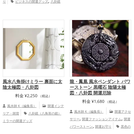
,
り
ビジネスの開運グッズ
八卦鏡
八卦鏡（八角形の鏡）ミラーの開運グッ
,
（八角形の鏡）ミラーの開運グッズ
金色
,
,
ズ
玄関の開運グッズ
リビングの開運グ
,
の開運グッズ
玄関の開運グッズ
,
,
ッズ
寝室の開運グッズ
バスルームの開
,
運グッズ
オフィス・事務所の開運グッ
,
ズ
金運アップ
家庭運・家族運アッ
プ
風水八角掛けミラー 裏面に太
龍・鳳凰 風水ペンダント パワ
陰太極図・八卦図
ーストーン 黒曜石 陰陽太極
図・八卦図 開運厄除
料金
¥
2,250
（税込）
料金
¥
1,680
（税込）
風水師 K（編集長）
開運インテ
風水師 K（編集長）
開運アクセ
リア・雑貨
八卦鏡（八角形の鏡）
,
,
サリー
開運ファッションアイテム
開運
ミラーの開運グッズ
,
パワーストーン
開運お守り
黒色の
,
,
開運グッズ
干支・十二支の開運グッズ