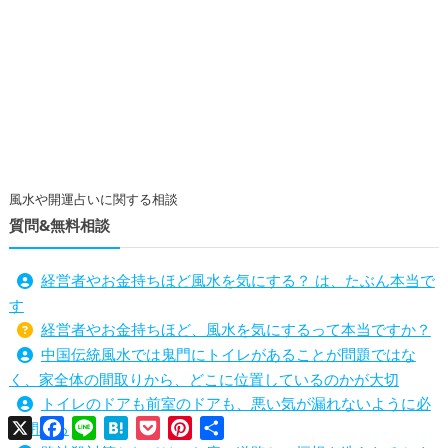
風水や開運占いに関する相談
質問&無料相談
経営者やお金持ちほど風水を気にする？ は、たぶん本当で
す
経営者やお金持ちほど、風水を気にするって本当ですか？
中国伝統風水では鬼門にトイレがあることが問題ではな
く、家全体の間取りから、どこに位置しているのかが大切
トイレのドアも前室のドアも、悪い気が漏れないように必
X
Facebook
Line
Hatena
Pocket
Pinterest
共
ず閉める
有