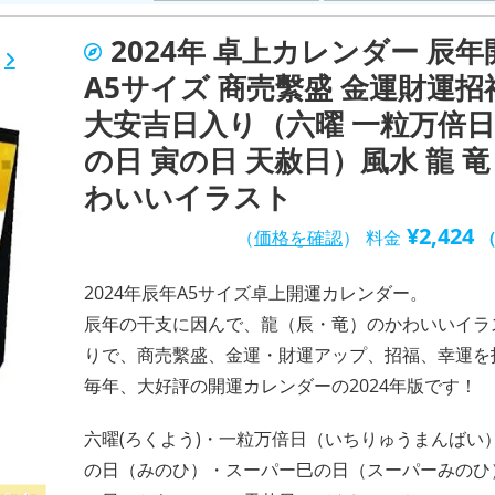
2024年 卓上カレンダー 辰年
A5サイズ 商売繫盛 金運財運招
大安吉日入り（六曜 一粒万倍日
の日 寅の日 天赦日）風水 龍 竜
わいいイラスト
¥
2,424
（
価格を確認
）
料金
2024年辰年A5サイズ卓上開運カレンダー。
辰年の干支に因んで、龍（辰・竜）のかわいいイラ
りで、商売繫盛、金運・財運アップ、招福、幸運を
毎年、大好評の開運カレンダーの2024年版です！
六曜(ろくよう)・一粒万倍日（いちりゅうまんばい
の日（みのひ）・スーパー巳の日（スーパーみのひ