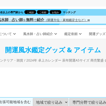
00名以上の専門家から
マッチング
ご相談
ご依頼
お悩み
風水師
占い師
無料
紹介
・
を
で
（開運方位・家相鑑定士など）➡
について
風水師・占い師紹介
鑑定依頼
開運グッズ
開運風水鑑定グッズ & アイテム
ンテリア・雑貨
/ 2024年 卓上カレンダー 辰年開運A5サイズ 商売繫盛 金運財運招福 大安吉日入り（六曜 一粒万倍日 巳の日 寅の日 天赦日）風水 龍
出張可能地域を含む