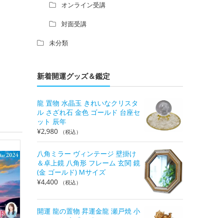
オンライン受講
対面受講
未分類
新着開運グッズ＆鑑定
龍 置物 水晶玉 きれいなクリスタ
ル さざれ石 金色 ゴールド 台座セ
ット 辰年
¥
2,980
（税込）
八角ミラー ヴィンテージ 壁掛け
＆卓上鏡 八角形 フレーム 玄関 鏡
(金 ゴールド) Mサイズ
¥
4,400
（税込）
開運 龍の置物 昇運金龍 瀬戸焼 小