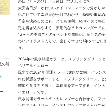
の日（とらのひ）・天赦日（てんしゃにち）
大安吉日が、かわいいアイコン・マークで分かりや
記されていて幸運日が一目でわかり、商売や事始め
予定を決めるのにも、とても便利。A5サイズで毎
定を書き込みやすく、実用的な卓上カレンダーです
12ヶ月の季節ごとのイベントや歳時記、竜と男の子
わいいイラスト入りで、楽しく幸せな1年をすごし
う。
2024年の風水開運カラーは、スプリンググリーン
法の解
ペリアルイエロー。
風水での2024年開運カラーは健康や繁栄、バラン
本
れた状態をサポートする「スプリンググリーン」と
増加や創造力の向上、幸福感をアップする「インペ
イエロー」です。
風水開運カラーの卓上カレンダーと合わせて、ファ
ンやアクセサリー、インテリアなどに取り入れて幸