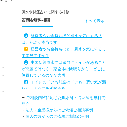
風水や開運占いに関する相談
質問&無料相談
すべて表示
経営者やお金持ちほど風水を気にする？
は、たぶん本当です
経営者やお金持ちほど、風水を気にするっ
て本当ですか？
中国伝統風水では鬼門にトイレがあること
法
が問題ではなく、家全体の間取りから、どこに
）
位置しているのかが大切
トイレのドアも前室のドアも、悪い気が漏
れないように必ず閉める
？
路沖殺対策としては、お庭に道路との垣根
➡
ご相談内容に応じた風水師・占い師を無料で
を造られるとよい
紹介
説
庭を広げると路沖殺（ろちゅうさつ）は防
・
法人・企業様からのご依頼ご相談事例
グ
げますか？
・
個人の方からのご依頼ご相談の事例
プ
トイレ前室のドアの開け閉めについて