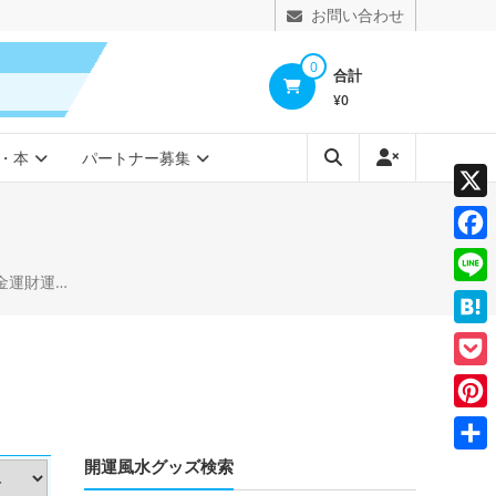
お問い合わせ
0
合計
¥0
・本
パートナー募集
X
Face
 竜 かわいいイラスト
Line
Hate
Pocke
Pinte
開運風水グッズ検索
共