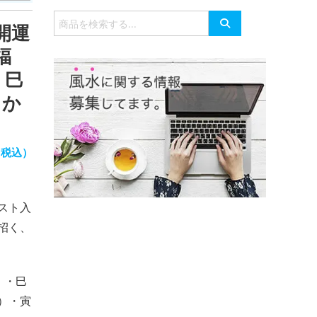
有
検
開運
索
対
福
象:
 巳
 か
（税込）
スト入
招く、
）・巳
）・寅