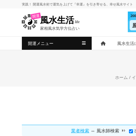
コ
実践！
開運風水術
で
運気を上げて
『幸運』を引き寄せる、
幸せ風水サイト
ン
2
開運
風水生活
テ
.life
ン
家相風水気学方位占い
ツ
へ
開運メニュー
風水生活
ス
キ
ッ
プ
ホーム
/
イ
⇔
業者検索
風水師検索