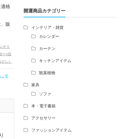
増築して家相の中心軸が変わると、鬼門の
！
は適格
方角にあるトイレの位置はずれますか？
開運商品カテゴリー
ダー
青澄杏樹 （アオスミアンジュ）先生から
ー
は、販
のご回答です。
インテリア・雑貨
占い師さんは、幽霊を見たことがあります
カレンダー
か？
家相風水の診断・鑑定料金や相場について
ンテリ
カーテン
家相・風水の鑑定料金の相場が知りたい。
ダー×旧
キッチンアイテム
風水の流派について教えてください。
つどし）
風水で個人の運勢を占う方法はあります
辰年（た
観葉植物
）
,
干
か？
風水師になるには、どんな勉強をすればい
家具
いですか？
ソファ
本・電子書籍
アクセサリー
ファッションアイテム
入り