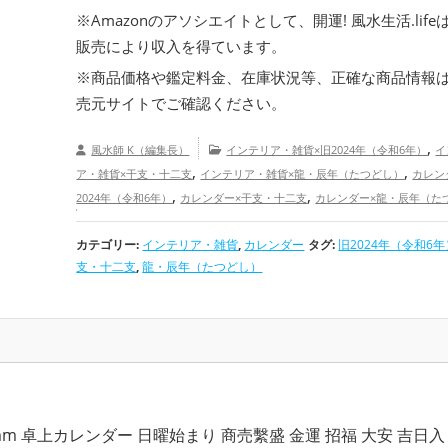
・
パワースポット・カレンダー2025年、開運効果抜群
※Amazonのアソシエイトとして、開運! 風水生活.life
・
2025年の吉日や最強開運日が分かる暦のカレン
販売により収入を得ています。
・
2025年の金運を上げる！選ぶべき開運カレンダ
※商品価格や
鑑定料金
、在庫状況等、正確な商品情報
売元サイトでご確認ください。
,
風水師 K（編集長）
インテリア・雑貨×旧2024年（令和6年）
イ
,
,
ア・雑貨×干支・十二支
インテリア・雑貨×龍・辰年（たつどし）
カレン
,
,
2024年（令和6年）
カレンダー×干支・十二支
カレンダー×龍・辰年（た
,
,
旧2024年（令和6年）の開運グッズ
干支・十二支の開運グッズ
龍・
,
カテゴリー:
インテリア・雑貨
,
カレンダー
タグ:
旧2024年（令和6年
つどし）の開運グッズ
金運アップ
健康運アップ
支・十二支
,
龍・辰年（たつどし）
10mm 卓上カレンダー 日曜始まり 商売繫盛 金運 招福 大安 吉日