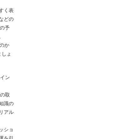
すく表
などの
日の予
。
のか
ましょ
とイン
スの取
知識の
リアル
ッショ
運を引