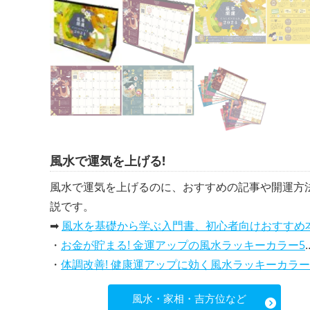
風水で運気を上げる!
風水で運気を上げるのに、おすすめの記事や開運方
説です。
➡
風水を基礎から学ぶ入門書、初心者向けおすすめ
・
お金が貯まる! 金運アップの風水ラッキーカラー5選、効果解説
・
体調改善! 健康運アップに効く風水ラッキーカラー5選、効果と活用法を解説
風水・家相・吉方位など