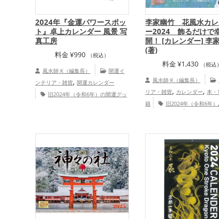
2024年『金運パワースポッ
李家幽竹 花風水カレ
ト』卓上カレンダー 風景 写
ー2024 飾るだけで
真工房
開！ [カレンダー] 李
(著)
料金
¥
990
（税込）
料金
¥
1,430
（税込
風水師 K（編集長）
開運イ
,
風水師 K（編集長）
ンテリア・雑貨
開運カレンダー
,
,
リア・雑貨
カレンダー
本・
旧2024年（令和6年）の開運グッ
,
,
籍
旧2024年（令和6年）
ズ
金色の開運グッズ
パワースポッ
,
,
竹
風水・家相
恋愛運ア
トの開運グッズ
神社仏閣の開運グッ
,
,
,
婚運アップ
ズ
福岡県
山梨県
新潟県
関東
,
,
,
,
地方
甲信越地方
茨城県
栃木県
沖
,
,
縄県
九州地方
金運アップ
家庭
,
運・家族運アップ
総合運・全体運ア
ップ