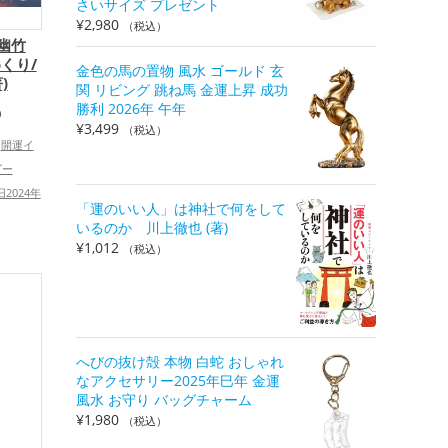
さいサイズ プレゼント
¥
2,980
（税込）
家幽竹
くり/
金色の馬の置物 風水 ゴールド 玄
)
関 リビング 跳ね馬 金運上昇 成功
勝利 2026年 午年
）
¥
3,499
（税込）
開運イ
ダー
旧2024年
「運のいい人」は神社で何をして
ワースポ
いるのか 川上徹也 (著)
の開運グ
¥
1,012
（税込）
婚運アッ
,
総合
へびの抜け殻 本物 白蛇 おしゃれ
なアクセサリー2025年巳年 金運
風水 お守り バッグチャーム
¥
1,980
（税込）