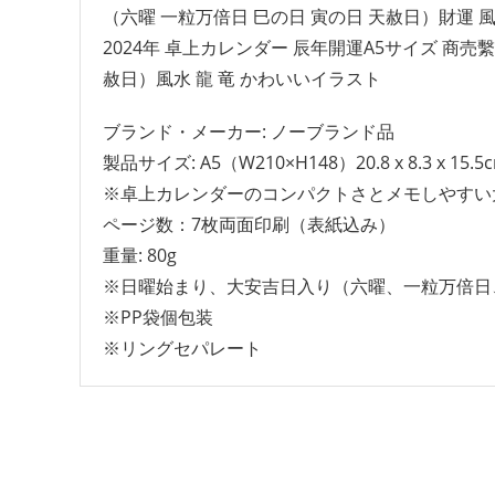
（六曜 一粒万倍日 巳の日 寅の日 天赦日）財運 風
2024年 卓上カレンダー 辰年開運A5サイズ 商売
赦日）風水 龍 竜 かわいいイラスト
ブランド・メーカー: ‎ノーブランド品
製品サイズ: A5（W210×H148）‎20.8 x 8.3 x 15.5
※卓上カレンダーのコンパクトさとメモしやすい
ページ数：7枚両面印刷（表紙込み）
重量: 80g
※日曜始まり、大安吉日入り（六曜、一粒万倍日
※PP袋個包装
※リングセパレート