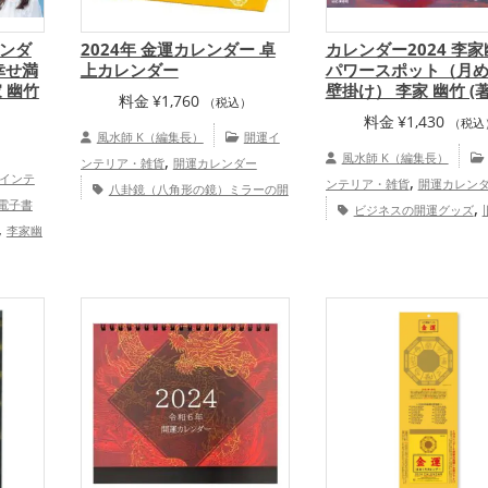
ンダ
2024年 金運カレンダー 卓
カレンダー2024 李
幸せ満
上カレンダー
パワースポット（月め
家 幽竹
壁掛け） 李家 幽竹 (著
料金
¥
1,760
（税込）
料金
¥
1,430
（税込
風水師 K（編集長）
開運イ
）
,
風水師 K（編集長）
ンテリア・雑貨
開運カレンダー
インテ
,
ンテリア・雑貨
開運カレン
八卦鏡（八角形の鏡）ミラーの開
電子書
,
,
ビジネスの開運グッズ
運グッズ
旧2024年（令和6年）の開
,
李家幽
,
,
,
（令和6年）の開運グッズ
パ
運グッズ
金色の開運グッズ
黄色の
,
ップ
結
,
,
,
ットの開運グッズ
李家幽竹
開運グッズ
招き猫の開運グッズ
瓢
,
,
ッズ
恋愛運アップ
結
箪(ひょうたん)の開運グッズ
七福神の
,
,
,
プ
金運アップ
仕事運アップ
開運グッズ
金運アップ
仕事運
運・全体運アップ
アップ