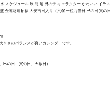
水 スケジュール 辰 龍 竜 男の子 キャラクター かわいい イラ
繫盛 金運財運招福 大安吉日入り（六曜 一粒万倍日 巳の日 寅の日
cm
大きさのバランスが良いカレンダーです。
、巳の日、寅の日、天赦日）