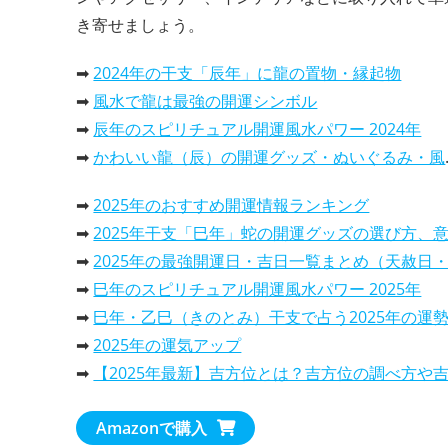
き寄せましょう。
➡
2024年の干支「辰年」に龍の置物・縁起物
➡
風水で龍は最強の開運シンボル
➡
辰年のスピリチュアル開運風水パワー 2024年
➡
かわいい龍（辰）の開運グッズ・ぬいぐるみ・風水置物
➡
2025年のおすすめ開運情報ランキング
➡
2025年干支「巳年」蛇の開運グッズの選び方、意味と効果と活用
➡
2025年の最強開運日・吉日一覧まとめ（天赦日・一粒万倍日…
➡
巳年のスピリチュアル開運風水パワー 2025年
➡
巳年・乙巳（きのとみ）干支で占う2025年の運勢は、どんな一年
➡
2025年の運気アップ
➡
【2025年最新】吉方位とは？吉方位の調べ方や吉報旅行先での過ごし方を解
➡
2025年の開運カレンダー！風水で選ぶ、おすすめランキン
Amazonで購入
・
2025年干支巳年は、蛇（へび）の開運カレンダーで運気アッ