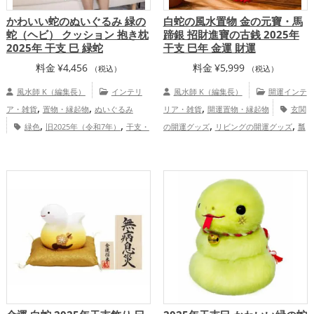
かわいい蛇のぬいぐるみ 緑の
白蛇の風水置物 金の元寶・馬
蛇（ヘビ） クッション 抱き枕
蹄銀 招財進寶の古銭 2025年
2025年 干支 巳 緑蛇
干支 巳年 金運 財運
料金
¥
4,456
料金
¥
5,999
（税込）
（税込）
風水師 K（編集長）
インテリ
風水師 K（編集長）
開運インテ
,
,
,
ア・雑貨
置物・縁起物
ぬいぐるみ
リア・雑貨
開運置物・縁起物
玄関
,
,
,
,
緑色
旧2025年（令和7年）
干支・
の開運グッズ
リビングの開運グッズ
瓢
,
,
,
,
十二支
蛇・巳年（みどし）
寝室
オフ
箪(ひょうたん)の開運グッズ
金色の開運
,
,
,
ィス・事務所
恋愛運アップ
金運ア
グッズ
白色の開運グッズ
旧2025年（令
,
,
,
,
ップ
仕事運アップ
健康運アップ
家庭
和7年）の開運グッズ
干支・十二支の開
,
,
運・家族運アップ
総合運・全体運アッ
運グッズ
蛇・巳年（みどし）の開運グッ
,
,
プ
ズ
金運アップ
仕事運アップ
家庭
,
運・家族運アップ
総合運・全体運アッ
プ