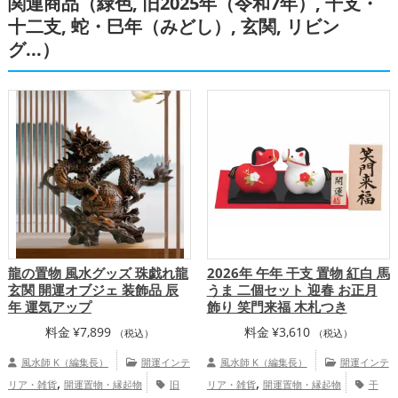
関連商品（緑色, 旧2025年（令和7年）, 干支・
,
の開運グッズ
恋愛運アップ
結婚運
体運アップ
,
,
,
十二支, 蛇・巳年（みどし）, 玄関, リビン
アップ
金運アップ
仕事運アップ
健康
,
,
グ...）
運アップ
家庭運・家族運アップ
総合
運・全体運アップ
龍の置物 風水グッズ 珠戯れ龍
2026年 午年 干支 置物 紅白 馬
玄関 開運オブジェ 装飾品 辰
うま 二個セット 迎春 お正月
年 運気アップ
飾り 笑門来福 木札つき
料金
¥
7,899
料金
¥
3,610
（税込）
（税込）
風水師 K（編集長）
開運インテ
風水師 K（編集長）
開運インテ
,
,
リア・雑貨
開運置物・縁起物
旧
リア・雑貨
開運置物・縁起物
干