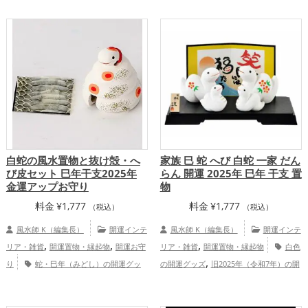
,
,
,
の開運グッズ
玄関の開運グッズ
リビン
蛇・巳年（みどし）の開運グッズ
玄関の
,
,
グの開運グッズ
白色の開運グッズ
開運グッズ
リビングの開運グッズ
,
,
,
,
恋愛運アップ
結婚運アップ
金運アッ
恋愛運アップ
結婚運アップ
金運アッ
,
,
,
,
,
,
プ
仕事運アップ
健康運アップ
家庭
プ
仕事運アップ
健康運アップ
家庭
,
,
運・家族運アップ
総合運・全体運アッ
運・家族運アップ
総合運・全体運アッ
プ
プ
白蛇の風水置物と抜け殻・へ
家族 巳 蛇 へび 白蛇 一家 だん
び皮セット 巳年干支2025年
らん 開運 2025年 巳年 干支 置
金運アップお守り
物
料金
¥
1,777
料金
¥
1,777
（税込）
（税込）
風水師 K（編集長）
開運インテ
風水師 K（編集長）
開運インテ
,
,
,
リア・雑貨
開運置物・縁起物
開運お守
リア・雑貨
開運置物・縁起物
白色
,
り
蛇・巳年（みどし）の開運グッ
の開運グッズ
旧2025年（令和7年）の開
,
,
,
,
ズ
玄関の開運グッズ
リビングの開運グ
運グッズ
干支・十二支の開運グッズ
,
,
,
ッズ
神社仏閣の開運グッズ
七福神の開
蛇・巳年（みどし）の開運グッズ
玄関の