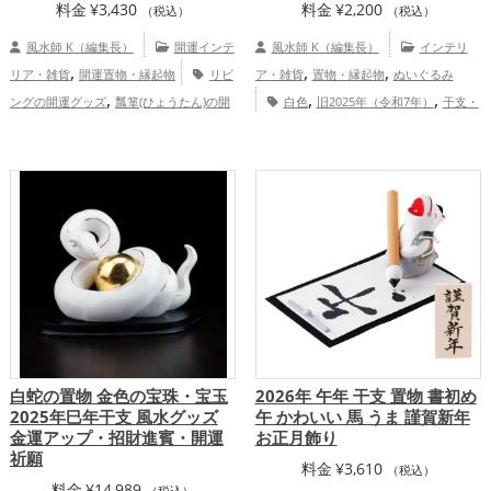
料金
¥
3,430
料金
¥
2,200
（税込）
（税込）
風水師 K（編集長）
開運インテ
風水師 K（編集長）
インテリ
,
,
,
リア・雑貨
開運置物・縁起物
リビ
ア・雑貨
置物・縁起物
ぬいぐるみ
,
,
,
ングの開運グッズ
瓢箪(ひょうたん)の開
白色
旧2025年（令和7年）
干支・
,
,
,
運グッズ
金色の開運グッズ
旧2025年
十二支
蛇・巳年（みどし）
恋愛運
,
,
,
,
（令和7年）の開運グッズ
干支・十二支
アップ
金運アップ
仕事運アップ
健康
,
,
,
の開運グッズ
蛇・巳年（みどし）の開運
運アップ
家庭運・家族運アップ
総合
,
グッズ
玄関の開運グッズ
金運アッ
運・全体運アップ
,
,
,
プ
仕事運アップ
健康運アップ
家庭
,
運・家族運アップ
総合運・全体運アッ
プ
白蛇の置物 金色の宝珠・宝玉
2026年 午年 干支 置物 書初め
2025年巳年干支 風水グッズ
午 かわいい 馬 うま 謹賀新年
金運アップ・招財進賓・開運
お正月飾り
祈願
料金
¥
3,610
（税込）
料金
¥
14,989
（税込）