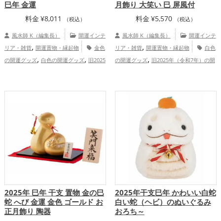
巳年 金運
月飾り 大笑い 巳 屏風付
料金
¥
8,011
料金
¥
5,570
（税込）
（税込）
風水師 K（編集長）
開運インテ
風水師 K（編集長）
開運インテ
,
,
リア・雑貨
開運置物・縁起物
金色
リア・雑貨
開運置物・縁起物
白色
,
,
,
の開運グッズ
白色の開運グッズ
旧2025
の開運グッズ
旧2025年（令和7年）の開
,
,
,
年（令和7年）の開運グッズ
干支・十二
運グッズ
干支・十二支の開運グッズ
,
,
支の開運グッズ
蛇・巳年（みどし）の開
蛇・巳年（みどし）の開運グッズ
玄関の
,
,
,
運グッズ
玄関の開運グッズ
店舗の開運
開運グッズ
リビングの開運グッズ
,
,
,
グッズ
恋愛運アップ
結婚運アッ
恋愛運アップ
結婚運アップ
金運アッ
,
,
,
,
,
,
プ
金運アップ
仕事運アップ
健康運ア
プ
仕事運アップ
健康運アップ
家庭
,
,
,
ップ
家庭運・家族運アップ
総合運・全
運・家族運アップ
総合運・全体運アッ
体運アップ
プ
2025年 巳年 干支 置物 金の巳
2025年干支巳年 かわいい白蛇
蛇 へび 金運 金色 ゴールド お
白い蛇（ヘビ）のぬいぐるみ
正月飾り 陶器
おろち～