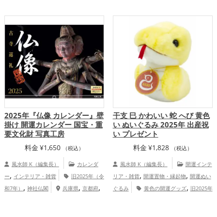
運グッズ
金運アップ
家庭運・家族
,
の開運グッズ
金運アップ
仕事運ア
,
運アップ
総合運・全体運アップ
,
,
ップ
健康運アップ
家庭運・家族運アッ
,
プ
総合運・全体運アップ
2025年『仏像 カレンダー』壁
干支 巳 かわいい 蛇 へび 黄色
掛け 開運カレンダー 国宝・重
い ぬいぐるみ 2025年 出産祝
要文化財 写真工房
い プレゼント
料金
¥
1,650
料金
¥
1,828
（税込）
（税込）
風水師 K（編集長）
カレンダ
風水師 K（編集長）
開運インテ
,
,
,
ー
インテリア・雑貨
旧2025年（令
リア・雑貨
開運置物・縁起物
開運ぬい
,
,
,
,
和7年）
神社仏閣
兵庫県
京都府
ぐるみ
黄色の開運グッズ
旧2025年
,
,
,
,
滋賀県
奈良県
和歌山県
関西地方
（令和7年）の開運グッズ
干支・十二支
,
,
健康運アップ
家庭運・家族運アッ
の開運グッズ
蛇・巳年（みどし）の開運