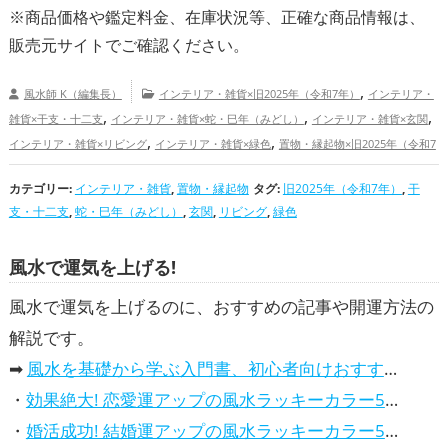
・
恋愛運を引き寄せる！2025年おすすめ開運カレンダー
※商品価格や
鑑定料金
、在庫状況等、正確な商品情報は、
販売元サイトでご確認ください。
,
風水師 K（編集長）
インテリア・雑貨×旧2025年（令和7年）
インテリア・
,
,
,
雑貨×干支・十二支
インテリア・雑貨×蛇・巳年（みどし）
インテリア・雑貨×玄関
,
,
インテリア・雑貨×リビング
インテリア・雑貨×緑色
置物・縁起物×旧2025年（令和7
,
,
,
年）
置物・縁起物×干支・十二支
置物・縁起物×蛇・巳年（みどし）
置物・縁起物×
カテゴリー:
,
インテリア・雑貨
,
,
置物・縁起物
タグ:
旧2025年（令和7年）
,
干
玄関
置物・縁起物×リビング
置物・縁起物×緑色
旧2025年（令和7年）の開運グ
支・十二支
,
蛇・巳年（みどし）
,
玄関
,
リビング
,
緑色
,
,
,
ッズ
干支・十二支の開運グッズ
蛇・巳年（みどし）の開運グッズ
玄関の開運グッ
,
,
,
,
ズ
リビングの開運グッズ
緑色の開運グッズ
恋愛運アップ
結婚運アップ
金運
風水で運気を上げる!
,
,
,
,
アップ
仕事運アップ
健康運アップ
家庭運・家族運アップ
総合運・全体運アップ
風水で運気を上げるのに、おすすめの記事や開運方法の
解説です。
➡
風水を基礎から学ぶ入門書、初心者向けおすすめ本
・
効果絶大! 恋愛運アップの風水ラッキーカラー5選、解説付き
・
婚活成功! 結婚運アップの風水ラッキーカラー5選、効果解説