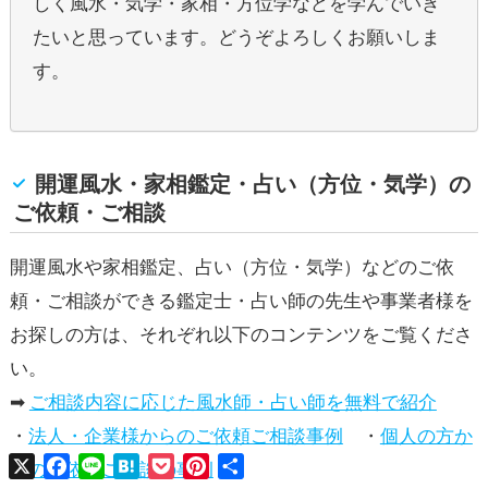
しく風水・気学・家相・方位学などを学んでいき
たいと思っています。どうぞよろしくお願いしま
す。
開運風水・家相鑑定・占い（方位・気学）の
ご依頼・ご相談
開運風水や家相鑑定、占い（方位・気学）などのご依
頼・ご相談ができる鑑定士・占い師の先生や事業者様を
お探しの方は、それぞれ以下のコンテンツをご覧くださ
い。
➡
ご相談内容に応じた風水師・占い師を無料で紹介
・
法人・企業様からのご依頼ご相談事例
・
個人の方か
X
Facebook
Line
Hatena
Pocket
Pinterest
共
らのご依頼ご相談の事例
有