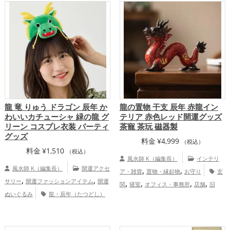
,
,
プ
総合運・全体運アップ
グッズ
玄関の開運グッズ
金運アッ
,
,
プ
家庭運・家族運アップ
総合運・全体
運アップ
龍 竜 りゅう ドラゴン 辰年 か
龍の置物 干支 辰年 赤龍イン
わいいカチューシャ 緑の龍 グ
テリア 赤色レッド開運グッズ
リーン コスプレ衣装 パーティ
茶寵 茶玩 磁器製
グッズ
料金
¥
4,999
（税込）
料金
¥
1,510
（税込）
風水師 K（編集長）
インテリ
風水師 K（編集長）
開運アクセ
,
,
ア・雑貨
置物・縁起物
お守り
玄
,
,
サリー
開運ファッションアイテム
開運
,
,
,
,
関
寝室
オフィス・事務所
店舗
旧
ぬいぐるみ
龍・辰年（たつどし）
,
,
,
2024年（令和6年）
赤色
干支・十二支
,
の開運グッズ
旧2024年（令和6年）の開
龍・辰年（たつどし）
恋愛運アッ
,
,
運グッズ
緑色の開運グッズ
干支・十二
,
,
,
プ
金運アップ
仕事運アップ
家庭運・