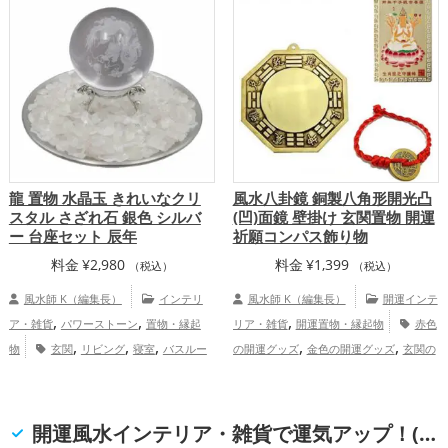
,
支の開運グッズ
仕事運アップ
健康
家族運アップ
,
,
運アップ
家庭運・家族運アップ
総合
運・全体運アップ
龍 置物 水晶玉 きれいなクリ
風水八卦鏡 銅製八角形開光凸
スタル さざれ石 銀色 シルバ
(凹)面鏡 壁掛け 玄関置物 開運
ー 台座セット 辰年
祈願コンパス飾り物
料金
¥
2,980
料金
¥
1,399
（税込）
（税込）
風水師 K（編集長）
インテリ
風水師 K（編集長）
開運インテ
,
,
,
ア・雑貨
パワーストーン
置物・縁起
リア・雑貨
開運置物・縁起物
赤色
,
,
,
,
,
物
玄関
リビング
寝室
バスルー
の開運グッズ
金色の開運グッズ
玄関の
,
,
,
,
,
,
ム
トイレ
オフィス・事務所
店舗
旧
開運グッズ
リビングの開運グッズ
店舗
,
,
,
,
2024年（令和6年）
銀色
干支・十二支
の開運グッズ
八卦鏡（八角形の鏡）ミラ
,
龍・辰年（たつどし）
金運アップ
ーの開運グッズ
家庭運・家族運ア
開運風水インテリア・雑貨で運気アップ！(恋愛運, 結婚運, 金運, 仕事運, 健康運, 家庭運・家族運, 総合運・全体運)
,
,