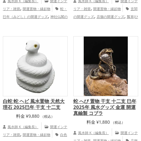
風水師 K（編集長）
開運インテ
風水師 K（編集長）
開運インテ
,
,
リア・雑貨
開運置物・縁起物
蛇・
リア・雑貨
開運置物・縁起物
玄関
,
,
,
巳年（みどし）の開運グッズ
神社仏閣の
の開運グッズ
店舗の開運グッズ
瓢箪(ひ
,
,
,
開運グッズ
白色の開運グッズ
旧2025年
ょうたん)の開運グッズ
金色の開運グッ
,
,
,
（令和7年）の開運グッズ
干支・十二支
ズ
白色の開運グッズ
旧2025年（令和7
,
,
の開運グッズ
金運アップ
仕事運ア
年）の開運グッズ
干支・十二支の開運グ
,
,
,
ップ
健康運アップ
家庭運・家族運アッ
ッズ
蛇・巳年（みどし）の開運グッズ
,
,
,
プ
総合運・全体運アップ
金運アップ
仕事運アップ
健康運
,
,
アップ
家庭運・家族運アップ
総合運・
全体運アップ
白蛇 蛇 ヘビ 風水置物 天然大
蛇 へび 置物 干支 十二支 巳年
理石 2025巳年 干支 十二支
2025年 風水グッズ 金運 開運
真鍮製 コブラ
料金
¥
9,880
（税込）
料金
¥
1,880
（税込）
風水師 K（編集長）
開運インテ
,
風水師 K（編集長）
開運インテ
リア・雑貨
開運置物・縁起物
白色
,
リア・雑貨
開運置物・縁起物
店舗