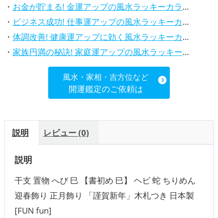
・
お金が貯まる! 金運アップの風水ラッキーカラー5選、効果解説
・
ビジネス成功! 仕事運アップの風水ラッキーカラー5選、効果解説
・
体調改善! 健康運アップに効く風水ラッキーカラー5選、効果と活用法を解説
・
家族円満の秘訣! 家庭運アップの風水ラッキーカラー5選、効果解説
風水・家相・吉方位など
開運鑑定のご依頼は
説明
レビュー (0)
説明
干支 置物 へび 巳 【書初め 巳】 ヘビ 蛇 ちりめん
迎春飾り 正月飾り 「謹賀新年」木札つき 日本製
[FUN fun]