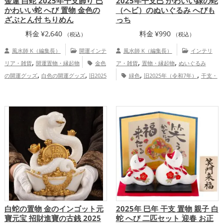
金運 白蛇 2025年干支飾り 巳
2025年干支巳 かわいい緑の蛇
かわいい蛇 へび 置物 金色の
（ヘビ）のぬいぐるみ へびも
ざぶとん付 ちりめん
っち
料金
¥
2,640
料金
¥
990
（税込）
（税込）
風水師 K（編集長）
開運インテ
風水師 K（編集長）
インテリ
,
,
,
リア・雑貨
開運置物・縁起物
金色
ア・雑貨
置物・縁起物
ぬいぐるみ
,
,
,
,
の開運グッズ
白色の開運グッズ
旧2025
緑色
旧2025年（令和7年）
干支・
,
,
年（令和7年）の開運グッズ
干支・十二
十二支
蛇・巳年（みどし）
恋愛運
,
,
,
,
支の開運グッズ
蛇・巳年（みどし）の開
アップ
金運アップ
仕事運アップ
健康
,
,
,
,
運グッズ
玄関の開運グッズ
リビングの
運アップ
家庭運・家族運アップ
総合
,
,
開運グッズ
寝室の開運グッズ
オフィ
運・全体運アップ
ス・事務所の開運グッズ
金運アッ
,
,
,
プ
仕事運アップ
健康運アップ
家庭
,
運・家族運アップ
総合運・全体運アッ
プ
白蛇の置物 金のインゴット元
2025年 巳年 干支 置物 親子 白
寶元宝 招財進寶の古銭 2025
蛇 へび 二匹セット 迎春 お正