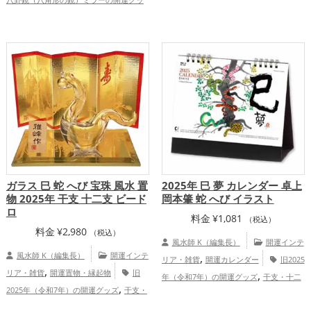
,
,
龍・辰年（たつどし）
玄関
リビング
,
,
ズ
緑色の開運グッズ
玄関の開運グッ
,
,
金運アップ
仕事運アップ
家庭
,
,
ズ
仕事運アップ
健康運アップ
家
運・家族運アップ
,
庭運・家族運アップ
総合運・全体運アッ
プ
ガラス 巳 蛇 へび 宝珠 風水 置
2025年 巳 夢 カレンダー 卓上
物 2025年 干支 十二支 ビード
岡本肇 蛇 へび イラスト
ロ
料金
¥
1,081
（税込）
料金
¥
2,980
（税込）
風水師 K（編集長）
開運インテ
風水師 K（編集長）
開運インテ
,
リア・雑貨
開運カレンダー
旧2025
,
リア・雑貨
開運置物・縁起物
旧
,
年（令和7年）の開運グッズ
干支・十二
,
2025年（令和7年）の開運グッズ
干支・
,
支の開運グッズ
蛇・巳年（みどし）の開
,
十二支の開運グッズ
蛇・巳年（みどし）
,