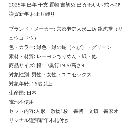
2025年 巳年 干支 置物 書初め 巳 かわいい 蛇 へび
謹賀新年 お正月飾り
ブランド・メーカー: 京都老舖人形工房 龍虎堂（リ
ュウコドウ）
色・カラー: 緑色・緑の蛇（へび）・グリーン
素材・材質: レーヨンちりめん・紙・他
商品サイズ:‎ 幅11/奥行19.5/高さ9
対象性別: 男性・女性・ユニセックス
対象年齢: 16歳以上
生産国: 日本
電池不使用
セット内容:人形・敷物1枚・書初・文鎮・書家オ
リジナル謹賀新年木札付き