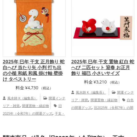
,
開運グッズ
金運アップ
仕事運アッ
アップ
,
,
プ
健康運アップ
家庭運・家族運アッ
プ
2025年 巳年 干支 正月飾り 蛇
2025年 巳年 干支 置物 紅白 蛇
白へび 当たり矢 小判 打ち出
へび 二匹セット 迎春 お正月
の小槌 和紙 和風 掛け軸 壁掛
飾り 福巳 小さいサイズ
け タペストリー
料金
¥
3,210
（税込）
料金
¥
4,730
（税込）
風水師 K（編集長）
開運インテ
風水師 K（編集長）
開運インテ
,
リア・雑貨
開運置物・縁起物
白色
,
リア・雑貨
開運置物・縁起物
旧
,
の開運グッズ
旧2025年（令和7年）の開
,
2025年（令和7年）の開運グッズ
干支・
,
,
運グッズ
干支・十二支の開運グッズ
,
十二支の開運グッズ
蛇・巳年（みどし）
,
蛇・巳年（みどし）の開運グッズ
玄関の
,
の開運グッズ
金運アップ
健康運ア
,
,
開運グッズ
リビングの開運グッズ
赤色
,
,
ップ
家庭運・家族運アップ
総合運・全