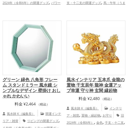
,
,
2024年（令和6年）の開運グッズ
パワー
支・十二支の開運グッズ
馬・午年（うま
,
,
,
スポットの開運グッズ
干支・十二支の開
どし）の開運グッズ
玄関の開運グッズ
,
,
運グッズ
龍・辰年（たつどし）の開運グ
リビングの開運グッズ
2026年（令和8
,
,
,
,
ッズ
玄関の開運グッズ
リビングの開運
年）の開運グッズ
赤色の開運グッズ
白
,
,
グッズ
店舗の開運グッズ
恋愛運ア
色の開運グッズ
恋愛運アップ
結婚
,
,
,
,
,
,
ップ
金運アップ
仕事運アップ
健康運
運アップ
金運アップ
仕事運アップ
健
,
,
,
,
アップ
家庭運・家族運アップ
総合運・
康運アップ
家庭運・家族運アップ
総合
全体運アップ
運・全体運アップ
グリーン 緑色 八角形 フレー
風水インテリア 五本爪 金龍の
ム スタンドミラー 風水鏡 シ
置物 干支辰年 龍神 金運アッ
ンプルなデザイン 壁掛け おし
プ幸運 守り神 玄関 縁起物
ゃれ かわいい
料金
¥
2,480
（税込）
料金
¥
2,464
（税込）
風水師 K（編集長）
インテリ
風水師 K（編集長）
開運インテ
,
,
ア・雑貨
置物・縁起物
お守り
旧
,
リア・雑貨
リビングの開運グッズ
,
,
,
2024年（令和6年）
金色
干支・十二支
八卦鏡（八角形の鏡）ミラーの開運グッ