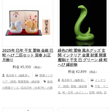
,
,
,
運グッズ
白色の開運グッズ
旧2025年
開運グッズ
リビングの開運グッズ
,
,
,
（令和7年）の開運グッズ
干支・十二支
金運アップ
仕事運アップ
健康運アッ
,
,
,
の開運グッズ
金運アップ
仕事運ア
プ
家庭運・家族運アップ
総合運・全体
,
,
ップ
家庭運・家族運アップ
総合運・全
運アップ
体運アップ
2025年 巳年 干支 置物 金銀 巳
緑色の蛇 置物 風水グッズ 玄
蛇 へび 二匹セット 迎春 お正
関 インテリア 金運 財運 開運
月飾り
魔除け 干支 巳 グリーン 緑 蛇
へび 縁起物
料金
¥
5,350
（税込）
料金
¥
2,899
（税込）
風水師 K（編集長）
開運インテ
,
風水師 K（編集長）
インテリ
リア・雑貨
開運置物・縁起物
銀色
,
,
ア・雑貨
置物・縁起物
干支・十二
の開運グッズ
旧2025年（令和7年）の開
,
,
,
,
,
,
支
蛇・巳年（みどし）
玄関
緑色
旧
運グッズ
干支・十二支の開運グッズ
,
,
2025年（令和7年）
金運アップ
仕
蛇・巳年（みどし）の開運グッズ
玄関の
,
,
,
事運アップ
健康運アップ
開運グッズ
リビングの開運グッズ
金色