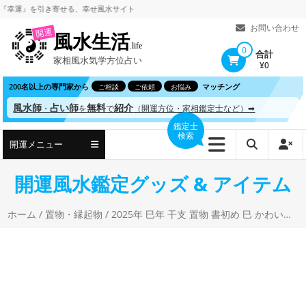
コ
』を引き寄せる、
幸せ風水サイト
ン
お問い合わせ
開運
風水生活
テ
.life
0
合計
家相風水気学方位占い
ン
¥0
ツ
200名以上の専門家から
マッチング
ご相談
ご依頼
お悩み
へ
風水師
占い師
無料
紹介
・
を
で
（開運方位・家相鑑定士など）➡
ス
鑑定士
検索
キ
開運メニュー
ッ
プ
開運風水鑑定グッズ & アイテム
ホーム
/
置物・縁起物
/ 2025年 巳年 干支 置物 書初め 巳 かわいい 蛇 へび 謹賀新年 お正月飾り