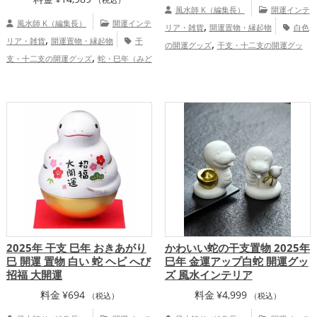
風水師 K（編集長）
開運インテ
風水師 K（編集長）
開運インテ
,
リア・雑貨
開運置物・縁起物
白色
,
リア・雑貨
開運置物・縁起物
干
,
の開運グッズ
干支・十二支の開運グッ
,
支・十二支の開運グッズ
蛇・巳年（みど
,
,
ズ
馬・午年（うまどし）の開運グッズ
,
,
し）の開運グッズ
店舗の開運グッズ
金
,
玄関の開運グッズ
リビングの開運グッ
,
,
色の開運グッズ
白色の開運グッズ
旧
,
ズ
2026年（令和8年）の開運グッズ
2025年（令和7年）の開運グッズ
金
,
,
恋愛運アップ
結婚運アップ
金運
,
,
,
運アップ
仕事運アップ
健康運アップ
,
,
,
アップ
仕事運アップ
健康運アップ
家
,
家庭運・家族運アップ
総合運・全体運ア
,
庭運・家族運アップ
総合運・全体運アッ
ップ
プ
2025年 干支 巳年 おきあがり
かわいい蛇の干支置物 2025年
巳 開運 置物 白い 蛇 ヘビ へび
巳年 金運アップ白蛇 開運グッ
招福 大開運
ズ 風水インテリア
料金
¥
694
料金
¥
4,999
（税込）
（税込）