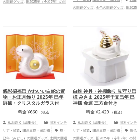
,
の開運グッズ
旧2025年（令和7年）の開
,
,
,
,
の開運グッズ
金色の開運グッズ
旧2025
運グッズ
干支・十二支の開運グッズ
,
,
年（令和7年）の開運グッズ
干支・十二
蛇・巳年（みどし）の開運グッズ
玄関の
,
,
,
支の開運グッズ
蛇・巳年（みどし）の開
開運グッズ
キッチンの開運グッズ
店舗
,
,
,
運グッズ
ビジネスの開運グッズ
オフィ
の開運グッズ
金運アップ
仕事運ア
,
,
ス・事務所の開運グッズ
金運アッ
ップ
健康運アップ
家庭運・家族運アッ
,
,
,
プ
仕事運アップ
家庭運・家族運アッ
プ
総合運・全体運アップ
,
プ
総合運・全体運アップ
錦彩招福巳 かわいい白蛇の置
白蛇 神具・神棚飾り 見守り巳
物・お正月飾り 2025年 巳年
様 みさま 2025年干支巳年 巳
屛風・クリスタルガラス付
神様 金運 三方台付き
料金
¥
660
料金
¥
2,429
（税込）
（税込）
風水師 K（編集長）
開運インテ
風水師 K（編集長）
開運インテ
,
,
リア・雑貨
開運置物・縁起物
蛇・
リア・雑貨
開運置物・縁起物
白色
,
,
巳年（みどし）の開運グッズ
玄関の開運
の開運グッズ
旧2025年（令和7年）の開