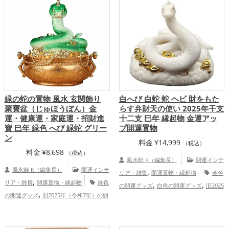
,
の開運グッズ
恋愛運アップ
結婚運
,
,
,
アップ
金運アップ
仕事運アップ
健康
,
,
運アップ
家庭運・家族運アップ
総合
運・全体運アップ
緑の蛇の置物 風水 玄関飾り
白へび 白蛇 蛇 ヘビ 財をもた
聚寶盆（じゅほうぼん）金
らす弁財天の使い 2025年干支
運・健康運・家庭運・招財進
十二支 巳年 縁起物 金運アッ
寶 巳年 緑色 へび 緑蛇 グリー
プ開運置物
ン
料金
¥
14,999
（税込）
料金
¥
8,698
（税込）
風水師 K（編集長）
開運インテ
風水師 K（編集長）
開運インテ
,
リア・雑貨
開運置物・縁起物
金色
,
リア・雑貨
開運置物・縁起物
緑色
,
,
の開運グッズ
白色の開運グッズ
旧2025
,
の開運グッズ
旧2025年（令和7年）の開
,
年（令和7年）の開運グッズ
干支・十二
,
,
運グッズ
干支・十二支の開運グッズ
,
支の開運グッズ
蛇・巳年（みどし）の開
,
蛇・巳年（みどし）の開運グッズ
玄関の
,
運グッズ
七福神の開運グッズ
金運