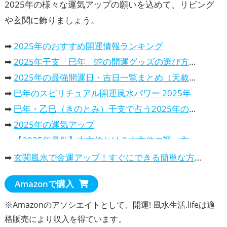
2025年の様々な運気アップの願いを込めて、リビング
や玄関に飾りましょう。
➡
2025年のおすすめ開運情報ランキング
➡
2025年干支「巳年」蛇の開運グッズの選び方、意味と効果と活用法
➡
2025年の最強開運日・吉日一覧まとめ（天赦日・一粒万倍日…）
➡
巳年のスピリチュアル開運風水パワー 2025年
➡
巳年・乙巳（きのとみ）干支で占う2025年の運勢は、どんな一年？
➡
2025年の運気アップ
➡
【2025年最新】吉方位とは？吉方位の調べ方や吉報旅行先での過ごし方を解説
➡
2025年の開運カレンダー！風水で選ぶ、おすすめランキング
➡
玄関風水で金運アップ！すぐにできる簡単な方法
・
2025年干支巳年は、蛇（へび）の開運カレンダーで運気アップ
Amazonで購入
・
パワースポット・カレンダー2025年、開運効果抜群！
・
2025年の吉日や最強開運日が分かる暦のカレンダー
※Amazonのアソシエイトとして、開運! 風水生活.lifeは適
・
2025年の金運を上げる！選ぶべき開運カレンダー
格販売により収入を得ています。