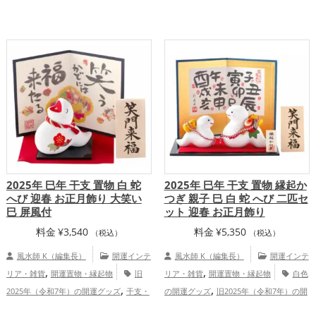
,
,
,
,
グッズ
リビングの開運グッズ
金色の開
運グッズ
干支・十二支の開運グッズ
,
,
,
運グッズ
白色の開運グッズ
旧2025年
蛇・巳年（みどし）の開運グッズ
玄関の
,
,
,
（令和7年）の開運グッズ
干支・十二支
開運グッズ
七福神の開運グッズ
金色の
,
,
の開運グッズ
金運アップ
健康運ア
開運グッズ
恋愛運アップ
結婚運ア
,
,
,
,
,
ップ
家庭運・家族運アップ
総合運・全
ップ
金運アップ
仕事運アップ
健康運
,
,
体運アップ
アップ
家庭運・家族運アップ
総合運・
全体運アップ
2025年 巳年 干支 置物 白 蛇
2025年 巳年 干支 置物 縁起か
へび 迎春 お正月飾り 大笑い
つぎ 親子 巳 白 蛇 へび 二匹セ
巳 屏風付
ット 迎春 お正月飾り
料金
¥
3,540
料金
¥
5,350
（税込）
（税込）
風水師 K（編集長）
開運インテ
風水師 K（編集長）
開運インテ
,
,
リア・雑貨
開運置物・縁起物
旧
リア・雑貨
開運置物・縁起物
白色
,
,
2025年（令和7年）の開運グッズ
干支・
の開運グッズ
旧2025年（令和7年）の開
,
,
,
十二支の開運グッズ
蛇・巳年（みどし）
運グッズ
干支・十二支の開運グッズ