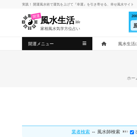
コ
実践！
開運風水術
で
運気を上げて
『幸運』を引き寄せる、
幸せ風水サイト
ン
2
開運
風水生活
テ
.life
ン
家相風水気学方位占い
ツ
へ
開運メニュー
風水生活
ス
キ
ッ
プ
ホー
⇔
業者検索
風水師検索