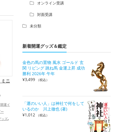
オンライン受講
対面受講
未分類
新着開運グッズ＆鑑定
金色の馬の置物 風水 ゴールド 玄
関 リビング 跳ね馬 金運上昇 成功
勝利 2026年 午年
¥
3,499
 ミニ
（税込）
）
「運のいい人」は神社で何をして
開運イ
いるのか 川上徹也 (著)
ダー
¥
1,012
（税込）
,
グッズ
（八角形