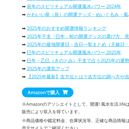
➡
辰年のスピリチュアル開運風水パワー 2024年
➡
かわいい龍（辰）の開運グッズ・ぬいぐるみ・風水置物
➡
2025年のおすすめ開運情報ランキング
➡
2025年干支「巳年」蛇の開運グッズの選び方、意味と効果と活用
➡
2025年の最強開運日・吉日一覧まとめ（天赦日・一粒万倍日…
➡
巳年のスピリチュアル開運風水パワー 2025年
➡
巳年・乙巳（きのとみ）干支で占う2025年の運勢は、どんな一年
➡
2025年の運気アップ
➡
【2025年最新】吉方位とは？吉方位の調べ方や吉報旅行先での過ごし方を解
➡
2025年の開運カレンダー！風水で選ぶ、おすすめランキン
Amazonで購入
・
2025年干支巳年は、蛇（へび）の開運カレンダーで運気アッ
・
パワースポット・カレンダー2025年、開運効果抜群
※Amazonのアソシエイトとして、開運! 風水生活.life
・
2025年の吉日や最強開運日が分かる暦のカレン
販売により収入を得ています。
・
2025年の金運を上げる！選ぶべき開運カレンダ
※商品価格や
鑑定料金
、在庫状況等、正確な商品情報
売元サイトでご確認ください。