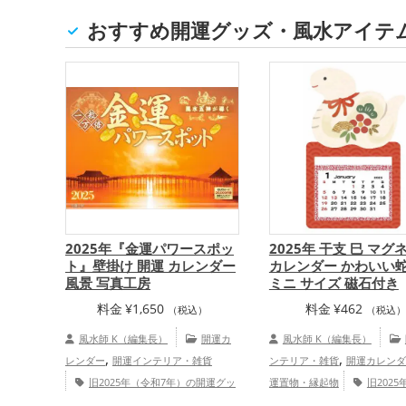
おすすめ開運グッズ・風水アイテ
2025年『金運パワースポッ
2025年 干支 巳 マグ
ト』壁掛け 開運 カレンダー
カレンダー かわいい蛇
風景 写真工房
ミニ サイズ 磁石付き
料金
¥
1,650
料金
¥
462
（税込）
（税込
風水師 K（編集長）
開運カ
風水師 K（編集長）
,
,
レンダー
開運インテリア・雑貨
ンテリア・雑貨
開運カレンダ
旧2025年（令和7年）の開運グッ
運置物・縁起物
旧202
,
,
,
ズ
招き猫の開運グッズ
パワースポ
7年）の開運グッズ
干支・十