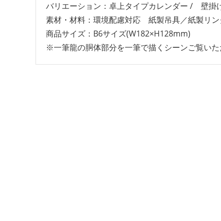
バリエーション：卓上タイプカレンダー / 壁掛
素材・材料：環境配慮対応 紙製吊具／紙製リン
商品サイズ：‎B6サイズ(W182×H128mm)
※一筆龍の胴体部分を一筆で描くシーンご覧いた