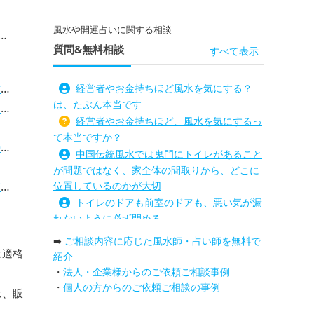
風水や開運占いに関する相談
質問&無料相談
すべて表示
法
経営者やお金持ちほど風水を気にする？
は、たぶん本当です
）
経営者やお金持ちほど、風水を気にするっ
て本当ですか？
？
中国伝統風水では鬼門にトイレがあること
が問題ではなく、家全体の間取りから、どこに
説
位置しているのかが大切
トイレのドアも前室のドアも、悪い気が漏
グ
れないように必ず閉める
プ
路沖殺対策としては、お庭に道路との垣根
➡
ご相談内容に応じた風水師・占い師を無料で
！
を造られるとよい
は適格
紹介
ダー
庭を広げると路沖殺（ろちゅうさつ）は防
・
法人・企業様からのご依頼ご相談事例
ー
げますか？
・
個人の方からのご依頼ご相談の事例
は、販
トイレ前室のドアの開け閉めについて