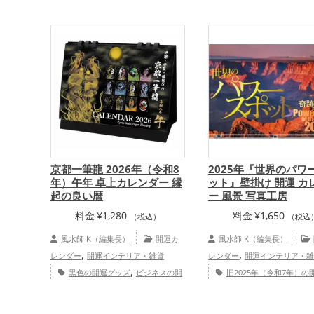
,
,
ットの開運グッズ
神社仏閣の開運グ
運グッズ
蛇・巳年（みどし）
,
,
,
,
ッズ
青森県
東京都
山梨県
東
グッズ
白色の開運グッズ
,
,
,
,
,
,
北地方
岩手県
香川県
関東地方
甲
アップ
仕事運アップ
家庭運
,
,
,
,
,
信越地方
静岡県
奈良県
東海地方
運アップ
総合運・全体運アッ
,
,
栃木県
関西地方
四国地方
金運
,
アップ
総合運・全体運アップ
京都一筆龍 2026年（令和8
2025年『世界のパワ
年）午年 卓上カレンダー 縁
ット』壁掛け 開運 カ
起の良い暦
ー 風景 写真工房
料金
¥
1,280
料金
¥
1,650
（税込）
（税込
風水師 K（編集長）
開運カ
風水師 K（編集長）
,
,
レンダー
開運インテリア・雑貨
レンダー
開運インテリア・雑
,
黒色の開運グッズ
ビジネスの開
旧2025年（令和7年）の
,
,
運グッズ
2026年（令和8年）の開運
ズ
パワースポットの開運グッ
,
グッズ
京都府
関西地方
金
社仏閣の開運グッズ
金