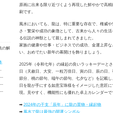
原画に出来る限り近づくよう再現した鮮やかで高精
刷です。
風水においても、龍は、特に重要な存在で、権威や
さ・繁栄や成功の象徴として、古来から人々の生活
る伝説の神獣として親しまれてきました。
家族の健康や仕事・ビジネスでの成功、金運上昇な
法の解
い、おめでたい新年の幕開けを飾りましょう。
本
2025年（令和七年）の縁起の良いラッキーデーと
日（天赦日、大安、一粒万倍日、寅の日、辰の日、
節分、桃の節句、端午の節句、七夕など）を記載し
日を龍が手にする如意宝珠樣をイメージした意匠に
現。見やすく、機能性にも優れた卓上カレンダーで
➡
2024年の干支「辰年」に龍の置物・縁起物
➡
風水で龍は最強の開運シンボル