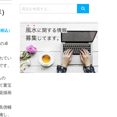
有
検
年）
索
対
象:
（税込）
年の卓
れてい
です。
もの
て重宝
龍描画
島啓輔
施し、