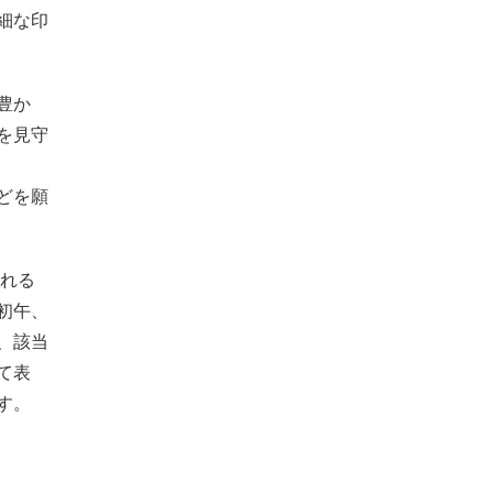
細な印
豊か
を見守
どを願
される
初午、
、該当
て表
す。