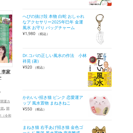
金色の開
旧2025
招き猫の
へびの抜け殻 本物 白蛇 おしゃれ
なアクセサリー2025年巳年 金運
グッズ
風水 お守り バッグチャーム
¥
1,980
（税込）
Dr.コパの正しい風水の作法 小林
祥晃 (著)
¥
920
（税込）
 李家
ー
）
かわいい招き猫 ピンク 恋愛運ア
開運カ
ップ 風水置物 まねきねこ
,
¥
550
雑貨
開
（税込）
5年（令和
の開運グ
まねき猫 右手あげ招き猫 金色ゴ
ズ
ールド 陶器 風水置物 商売繁盛