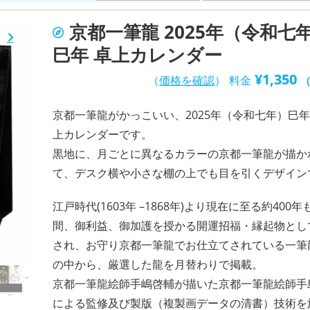
京都一筆龍 2025年（令和七
巳年 卓上カレンダー
¥
1,350
（
価格を確認
）
料金
京都一筆龍がかっこいい、2025年（令和七年）巳
上カレンダーです。
黒地に、月ごとに異なるカラーの京都一筆龍が描か
て、デスク横や小さな棚の上でも目を引くデザイン
江戸時代(1603年 –1868年)より現在に至る約400年
間、御利益、御加護を授かる開運招福・縁起物とし
され、お守り京都一筆龍でお仕立てされている一筆
の中から、厳選した龍を月替わりで掲載。
京都一筆龍絵師手嶋啓輔が描いた京都一筆龍絵師手
による監修及び製版（複製画データの清書）技術を