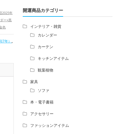
増築して家相の中心軸が変わると、鬼門の
方角にあるトイレの位置はずれますか？
開運商品カテゴリー
2025年
青澄杏樹 （アオスミアンジュ）先生から
ダー×黒
のご回答です。
インテリア・雑貨
金色
占い師さんは、幽霊を見たことがあります
,
運グッズ
カレンダー
か？
和7年）
,
健康運ア
家相風水の診断・鑑定料金や相場について
カーテン
家相・風水の鑑定料金の相場が知りたい。
キッチンアイテム
風水の流派について教えてください。
風水で個人の運勢を占う方法はあります
観葉植物
か？
風水師になるには、どんな勉強をすればい
家具
いですか？
ソファ
本・電子書籍
アクセサリー
ファッションアイテム