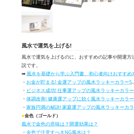
風水で運気を上げる!
風水で運気を上げるのに、おすすめの記事や開運方
説です。
➡
風水を基礎から学ぶ入門書、初心者向けおすすめ
・
お金が貯まる! 金運アップの風水ラッキーカラー5選、効果解説
・
ビジネス成功! 仕事運アップの風水ラッキーカラー5選、効果解説
・
体調改善! 健康運アップに効く風水ラッキーカラー5選、効果と活用法を解説
・
家族円満の秘訣! 家庭運アップの風水ラッキーカラー5選、効果解説
●
金色（ゴールド）
風水で金色の意味は？開運効果は？
・
金色で注意すべきNG風水は？