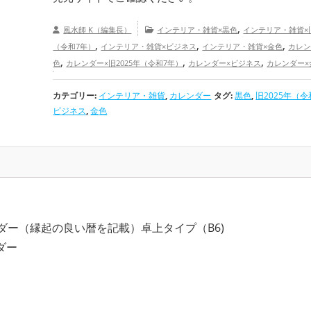
,
風水師 K（編集長）
インテリア・雑貨×黒色
インテリア・雑貨×旧
,
,
,
（令和7年）
インテリア・雑貨×ビジネス
インテリア・雑貨×金色
カレン
,
,
,
色
カレンダー×旧2025年（令和7年）
カレンダー×ビジネス
カレンダー×
,
,
黒色の開運グッズ
旧2025年（令和7年）の開運グッズ
ビジネスの開
,
,
,
カテゴリー:
インテリア・雑貨
,
カレンダー
タグ:
黒色
,
旧2025年（令
金色の開運グッズ
京都府
関西地方
金運アップ
仕事運アップ
,
,
ビジネス
,
金色
ップ
家庭運・家族運アップ
総合運・全体運アップ
ンダー（縁起の良い暦を記載）卓上タイプ（B6)
ダー