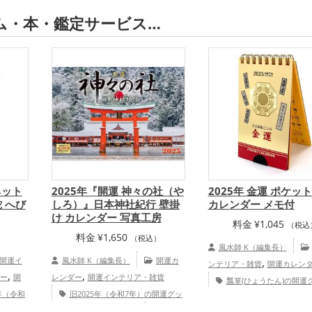
ム・本・鑑定サービス…
ネット
2025年『開運 神々の社（や
2025年 金運 ポケット
 へび
しろ）』日本神社紀行 壁掛
カレンダー メモ付
け カレンダー 写真工房
料金
¥
1,045
（税込
料金
¥
1,650
）
（税込）
風水師 K（編集長）
開運イ
風水師 K（編集長）
開運カ
,
ンテリア・雑貨
開運カレン
,
,
ー
開
レンダー
開運インテリア・雑貨
瓢箪(ひょうたん)の開運
5年（令和
旧2025年（令和7年）の開運グッ
,
七福神の開運グッズ
八卦鏡
,
二支の開
ズ
神社仏閣の開運グッズ
福岡