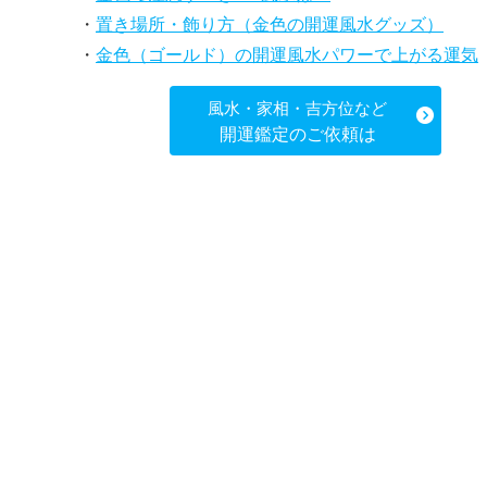
・
置き場所・飾り方（金色の開運風水グッズ）
・
金色（ゴールド）の開運風水パワーで上がる運気
風水・家相・吉方位など
開運鑑定のご依頼は