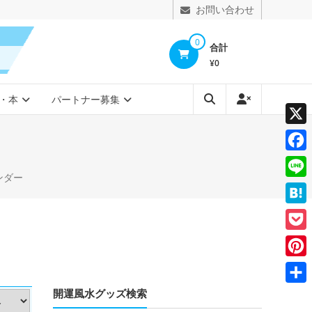
お問い合わせ
0
合計
¥0
・本
パートナー募集
X
Face
ンダー
Line
Hate
Pocke
Pinte
開運風水グッズ検索
共