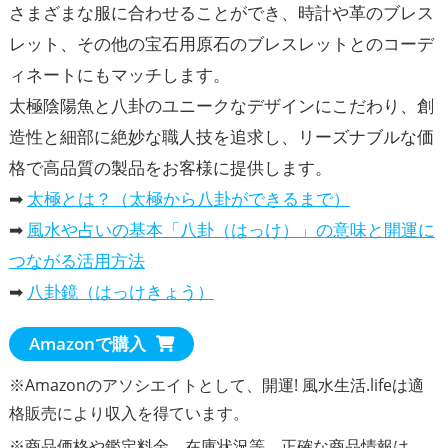
さまざまな服に合わせることができ、時計や革のブレス
レット、その他の宝石用原石のブレスレットとのコーデ
ィネートにもマッチします。
太極陰陽魚と八卦のユニークなデザインにこだわり、創
造性と細部に絶妙な職人技を追求し、リーズナブルな価
格で高品質の製品をお客様に提供します。
➡
太極とは？（太極から八卦ができるまで）
➡
風水や占いの基本「八卦（はっけ）」の意味と開運に
つながる活用方法
➡
八卦鏡（はっけきょう）
Amazonで購入
※Amazonのアソシエイトとして、開運! 風水生活.lifeは適
格販売により収入を得ています。
※商品価格や
鑑定料金
、在庫状況等、正確な商品情報は、