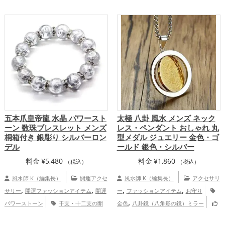
,
,
し）
恋愛運アップ
金運アップ
仕
,
,
事運アップ
家庭運・家族運アップ
総合
運・全体運アップ
五本爪皇帝龍 水晶 パワースト
太極 八卦 風水 メンズ ネック
ーン 数珠ブレスレット メンズ
レス・ペンダント おしゃれ 丸
桐箱付き 銀彫り シルバーロン
型メダル ジュエリー 金色・ゴ
デル
ールド 銀色・シルバー
料金
¥
5,480
料金
¥
1,860
（税込）
（税込）
風水師 K（編集長）
開運アクセ
風水師 K（編集長）
アクセサリ
,
,
,
,
サリー
開運ファッションアイテム
開運
ー
ファッションアイテム
お守り
,
パワーストーン
干支・十二支の開
金色
八卦鏡（八角形の鏡）ミラー
,
,
,
運グッズ
龍・辰年（たつどし）の開運グ
恋愛運アップ
結婚運アップ
金運アッ