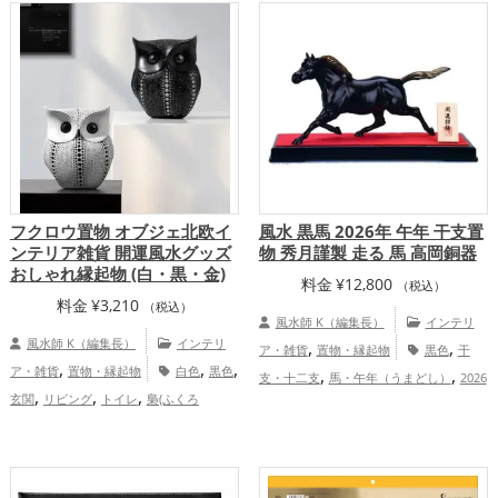
,
ッズ
2026年（令和8年）の開運グッズ
,
,
金運アップ
仕事運アップ
総合
運・全体運アップ
フクロウ置物 オブジェ北欧イ
風水 黒馬 2026年 午年 干支置
ンテリア雑貨 開運風水グッズ
物 秀月謹製 走る 馬 高岡銅器
おしゃれ縁起物 (白・黒・金)
料金
¥
12,800
（税込）
料金
¥
3,210
（税込）
風水師 K（編集長）
インテリ
風水師 K（編集長）
インテリ
,
,
ア・雑貨
置物・縁起物
黒色
干
,
,
,
ア・雑貨
置物・縁起物
白色
黒色
,
,
支・十二支
馬・午年（うまどし）
2026
,
,
,
玄関
リビング
トイレ
梟(ふくろ
,
年（令和8年）
金運アップ
仕事運
,
う)
結婚運アップ
金運アップ
,
,
アップ
健康運アップ
家庭運・家族運ア
,
ップ
総合運・全体運アップ