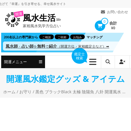
コ
『幸運』を引き寄せる、
幸せ風水サイト
ン
お問い合わせ
開運
風水生活
テ
.life
0
合計
家相風水気学方位占い
ン
¥0
ツ
200名以上の専門家から
マッチング
ご相談
ご依頼
お悩み
へ
風水師
占い師
無料
紹介
・
を
で
（開運方位・家相鑑定士など）➡
ス
鑑定士
検索
キ
開運メニュー
ッ
プ
開運風水鑑定グッズ & アイテム
ホーム
/
お守り
/ 黒色 ブラックBlack 太極 陰陽魚 八卦 開運風水 ペンダントネックレス