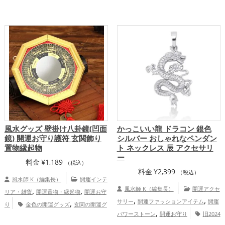
,
,
,
開運グッズ
干支・十二支の開運グッズ
干支・十二支の開運グッズ
龍・辰年（た
,
龍・辰年（たつどし）の開運グッズ
リビ
つどし）の開運グッズ
恋愛運アッ
,
,
,
ングの開運グッズ
八卦鏡（八角形の鏡）
プ
金運アップ
仕事運アップ
,
ミラーの開運グッズ
金運アップ
仕
,
,
事運アップ
健康運アップ
家庭運・家族
,
運アップ
総合運・全体運アップ
風水グッズ 壁掛け八卦鏡(凹面
かっこいい龍 ドラコン 銀色
鏡) 開運お守り護符 玄関飾り
シルバー おしゃれなペンダン
置物縁起物
ト ネックレス 辰 アクセサリ
ー
料金
¥
1,189
（税込）
料金
¥
2,399
（税込）
風水師 K（編集長）
開運インテ
,
,
風水師 K（編集長）
開運アクセ
リア・雑貨
開運置物・縁起物
開運お守
,
,
,
サリー
開運ファッションアイテム
開運
り
金色の開運グッズ
玄関の開運グ
,
,
,
パワーストーン
開運お守り
旧2024
ッズ
ビジネスの開運グッズ
八卦鏡（八