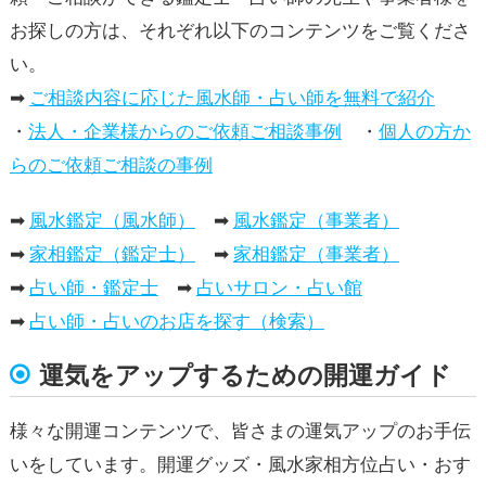
お探しの方は、それぞれ以下のコンテンツをご覧くださ
い。
➡
ご相談内容に応じた風水師・占い師を無料で紹介
・
法人・企業様からのご依頼ご相談事例
・
個人の方か
らのご依頼ご相談の事例
➡
風水鑑定（風水師）
➡
風水鑑定（事業者）
➡
家相鑑定（鑑定士）
➡
家相鑑定（事業者）
➡
占い師・鑑定士
➡
占いサロン・占い館
➡
占い師・占いのお店を探す（検索）
運気をアップするための開運ガイド
様々な開運コンテンツで、皆さまの運気アップのお手伝
いをしています。開運グッズ・風水家相方位占い・おす