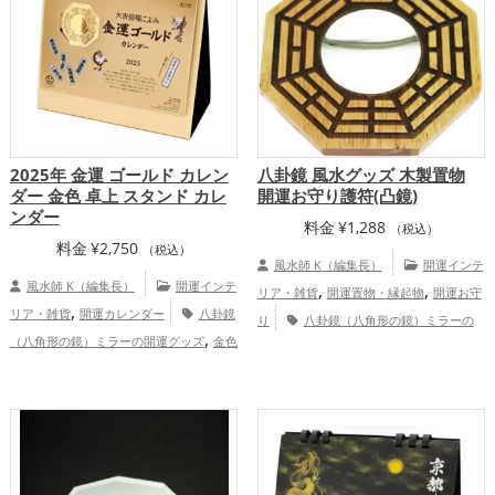
2025年 金運 ゴールド カレン
八卦鏡 風水グッズ 木製置物
ダー 金色 卓上 スタンド カレ
開運お守り護符(凸鏡)
ンダー
料金
¥
1,288
（税込）
料金
¥
2,750
（税込）
風水師 K（編集長）
開運インテ
風水師 K（編集長）
開運インテ
,
,
リア・雑貨
開運置物・縁起物
開運お守
,
リア・雑貨
開運カレンダー
八卦鏡
り
八卦鏡（八角形の鏡）ミラーの
,
（八角形の鏡）ミラーの開運グッズ
金色
開運グッズ
,
の開運グッズ
旧2025年（令和7年）の開
,
,
運グッズ
招き猫の開運グッズ
瓢箪(ひょ
,
うたん)の開運グッズ
七福神の開運グッ
,
,
ズ
金運アップ
仕事運アップ
総合
運・全体運アップ