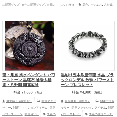
,
,
,
,
,
の開運グッズ
金色の開運グッズ
玄関の
ン
お守り
黒色
ビジネス
八卦鏡
,
,
開運グッズ
リビングの開運グッズ
店舗
（八角形の鏡）ミラー
恋愛運アッ
,
,
,
の開運グッズ
八卦鏡（八角形の鏡）ミラ
プ
仕事運アップ
家庭運・家族運アッ
,
ーの開運グッズ
家庭運・家族運ア
プ
総合運・全体運アップ
ップ
龍・鳳凰 風水ペンダント パワ
黒彫り五本爪皇帝龍 水晶 ブラ
ーストーン 黒曜石 陰陽太極
ックロンデル 数珠 パワースト
図・八卦図 開運厄除
ーン ブレスレット
料金
¥
1,680
料金
¥
4,980
（税込）
（税込）
風水師 K（編集長）
開運アクセ
風水師 K（編集長）
開運アクセ
,
,
,
,
サリー
開運ファッションアイテム
開運
サリー
開運ファッションアイテム
開運
,
,
パワーストーン
開運お守り
黒色の
パワーストーン
黒色の開運グッズ