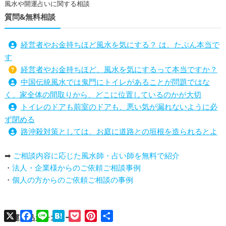
風水や開運占いに関する相談
質問&無料相談
経営者やお金持ちほど風水を気にする？ は、たぶん本当で
す
経営者やお金持ちほど、風水を気にするって本当ですか？
中国伝統風水では鬼門にトイレがあることが問題ではな
く、家全体の間取りから、どこに位置しているのかが大切
トイレのドアも前室のドアも、悪い気が漏れないように必
ず閉める
路沖殺対策としては、お庭に道路との垣根を造られるとよ
い
➡
ご相談内容に応じた風水師・占い師を無料で紹介
庭を広げると路沖殺（ろちゅうさつ）は防げますか？
・
法人・企業様からのご依頼ご相談事例
トイレ前室のドアの開け閉めについて
・
個人の方からのご依頼ご相談の事例
増築して家相の中心軸が変わると、鬼門の方角にあるトイ
レの位置はずれますか？
青澄杏樹 （アオスミアンジュ）先生からのご回答です。
X
Facebook
Line
Hatena
Pocket
Pinterest
共
開運商品カテゴリー
占い師さんは、幽霊を見たことがありますか？
有