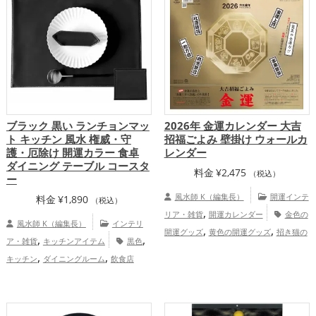
ブラック 黒い ランチョンマッ
2026年 金運カレンダー 大吉
ト キッチン 風水 権威・守
招福ごよみ 壁掛け ウォールカ
護・厄除け 開運カラー 食卓
レンダー
ダイニング テーブル コースタ
料金
¥
2,475
（税込）
ー
風水師 K（編集長）
開運インテ
料金
¥
1,890
（税込）
,
リア・雑貨
開運カレンダー
金色の
風水師 K（編集長）
インテリ
,
,
開運グッズ
黄色の開運グッズ
招き猫の
,
,
ア・雑貨
キッチンアイテム
黒色
,
開運グッズ
瓢箪(ひょうたん)の開運グッ
,
,
キッチン
ダイニングルーム
飲食店
,
,
ズ
2026年（令和8年）の開運グッズ
七
,
,
金運アップ
家庭運・家族運アップ
,
福神の開運グッズ
八卦鏡（八角形の鏡）
総合運・全体運アップ
,
ミラーの開運グッズ
金運アップ
総