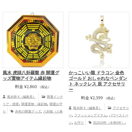
,
年（令和6年）の開運グッズ
干支・十二
角形の鏡）ミラーの開運グッズ
,
支の開運グッズ
龍・辰年（たつどし）の
,
開運グッズ
金運アップ
仕事運アッ
,
,
プ
健康運アップ
総合運・全体運アッ
プ
風水 虎頭八卦羅盤 赤 開運グ
かっこいい龍 ドラコン 金色
ッズ置物アイテム縁起物
ゴールド おしゃれなペンダン
ト ネックレス 辰 アクセサリ
料金
¥
2,860
（税込）
ー
風水師 K（編集長）
開運インテ
料金
¥
2,399
（税込）
,
,
リア・雑貨
開運置物・縁起物
開運お守
風水師 K（編集長）
アクセサリ
,
り
赤色の開運グッズ
八卦鏡（八角
,
,
ー
ファッションアイテム
パワーストー
形の鏡）ミラーの開運グッズ
金運
,
,
ン
お守り
旧2024年（令和6年）
アップ
,
,
金色
干支・十二支
龍・辰年（たつど