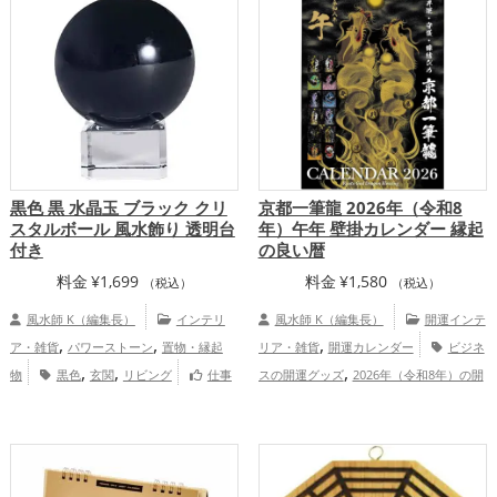
合運・全体運アップ
黒色 黒 水晶玉 ブラック クリ
京都一筆龍 2026年（令和8
スタルボール 風水飾り 透明台
年）午年 壁掛カレンダー 縁起
付き
の良い暦
料金
¥
1,699
料金
¥
1,580
（税込）
（税込）
風水師 K（編集長）
インテリ
風水師 K（編集長）
開運インテ
,
,
,
ア・雑貨
パワーストーン
置物・縁起
リア・雑貨
開運カレンダー
ビジネ
,
,
,
物
黒色
玄関
リビング
仕事
スの開運グッズ
2026年（令和8年）の開
,
,
,
,
運アップ
家庭運・家族運アップ
総合
運グッズ
黒色の開運グッズ
京都府
,
運・全体運アップ
関西地方
金運アップ
仕事運アッ
,
,
プ
健康運アップ
家庭運・家族運アッ
,
プ
総合運・全体運アップ