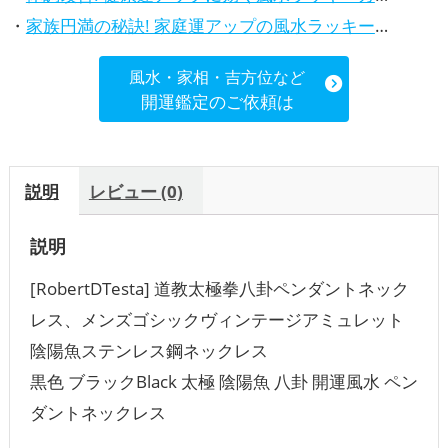
・
家族円満の秘訣! 家庭運アップの風水ラッキーカラー5選、効果解説
風水・家相・吉方位など
開運鑑定のご依頼は
説明
レビュー (0)
説明
[RobertDTesta] 道教太極拳八卦ペンダントネック
レス、メンズゴシックヴィンテージアミュレット
陰陽魚ステンレス鋼ネックレス
黒色 ブラックBlack 太極 陰陽魚 八卦 開運風水 ペン
ダントネックレス