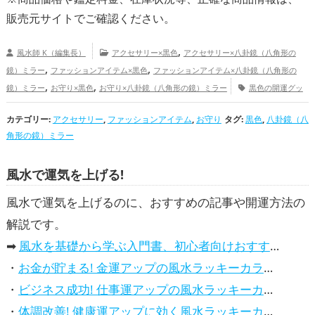
販売元サイトでご確認ください。
,
風水師 K（編集長）
アクセサリー×黒色
アクセサリー×八卦鏡（八角形の
,
,
鏡）ミラー
ファッションアイテム×黒色
ファッションアイテム×八卦鏡（八角形の
,
,
鏡）ミラー
お守り×黒色
お守り×八卦鏡（八角形の鏡）ミラー
黒色の開運グッ
,
,
,
ズ
八卦鏡（八角形の鏡）ミラーの開運グッズ
金運アップ
仕事運アップ
健康運
カテゴリー:
,
アクセサリー
,
ファッションアイテム
,
,
お守り
タグ:
黒色
,
八卦鏡（八
アップ
家庭運・家族運アップ
総合運・全体運アップ
角形の鏡）ミラー
風水で運気を上げる!
風水で運気を上げるのに、おすすめの記事や開運方法の
解説です。
➡
風水を基礎から学ぶ入門書、初心者向けおすすめ本
・
お金が貯まる! 金運アップの風水ラッキーカラー5選、効果解説
・
ビジネス成功! 仕事運アップの風水ラッキーカラー5選、効果解説
・
体調改善! 健康運アップに効く風水ラッキーカラー5選、効果と活用法を解説