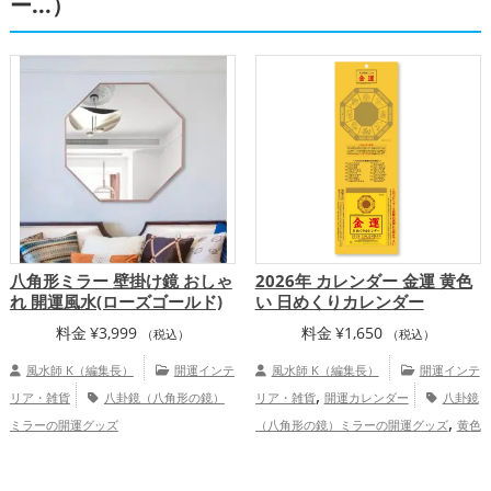
,
ー...）
金運アップ
家庭運・家族運アップ
八角形ミラー 壁掛け鏡 おしゃ
2026年 カレンダー 金運 黄色
れ 開運風水(ローズゴールド)
い 日めくりカレンダー
料金
¥
3,999
料金
¥
1,650
（税込）
（税込）
風水師 K（編集長）
開運インテ
風水師 K（編集長）
開運インテ
,
リア・雑貨
八卦鏡（八角形の鏡）
リア・雑貨
開運カレンダー
八卦鏡
,
ミラーの開運グッズ
（八角形の鏡）ミラーの開運グッズ
黄色
,
,
の開運グッズ
招き猫の開運グッズ
玄関
,
の開運グッズ
瓢箪(ひょうたん)の開運グ