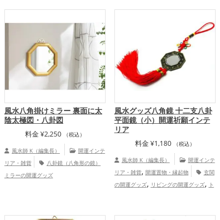
,
,
,
,
,
ッズ
恋愛運アップ
金運アップ
仕
プ
仕事運アップ
健康運アップ
家庭
,
,
事運アップ
総合運・全体運アップ
運・家族運アップ
総合運・全体運アッ
プ
風水八角掛けミラー 裏面に太
風水グッズ八角鏡 十二支八卦
陰太極図・八卦図
平面鏡（小）開運祈願インテ
リア
料金
¥
2,250
（税込）
料金
¥
1,180
（税込）
風水師 K（編集長）
開運インテ
風水師 K（編集長）
開運インテ
リア・雑貨
八卦鏡（八角形の鏡）
,
リア・雑貨
開運置物・縁起物
玄関
ミラーの開運グッズ
,
,
の開運グッズ
リビングの開運グッズ
ト
,
イレの開運グッズ
庭・バルコニーの開運
,
グッズ
八卦鏡（八角形の鏡）ミラーの開