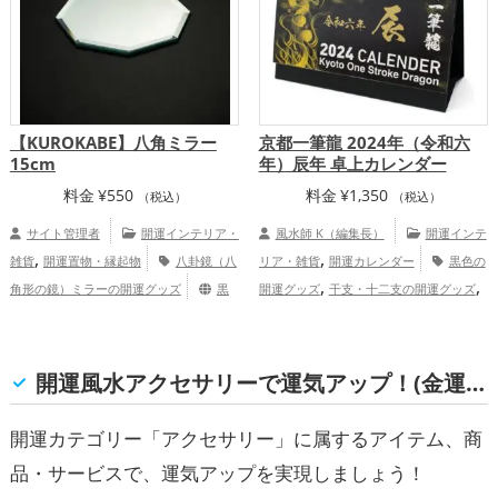
【KUROKABE】八角ミラー
京都一筆龍 2024年（令和六
15cm
年）辰年 卓上カレンダー
料金
¥
550
料金
¥
1,350
（税込）
（税込）
サイト管理者
開運インテリア・
風水師 K（編集長）
開運インテ
,
,
雑貨
開運置物・縁起物
八卦鏡（八
リア・雑貨
開運カレンダー
黒色の
,
,
角形の鏡）ミラーの開運グッズ
黒
開運グッズ
干支・十二支の開運グッズ
,
壁スクエア オンラインショップ
龍・辰年（たつどし）の開運グッズ
ビジ
,
ネスの開運グッズ
旧2024年（令和6年）
,
の開運グッズ
金色の開運グッズ
京
開運風水アクセサリーで運気アップ！(金運, 仕事運, 健康運, 家庭運・家族運, 総合運・全体運)
,
,
都府
関西地方
金運アップ
仕事運
,
,
アップ
健康運アップ
家庭運・家族運ア
開運カテゴリー「アクセサリー」に属するアイテム、商
ップ
品・サービスで、運気アップを実現しましょう！