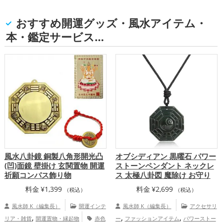
おすすめ開運グッズ・風水アイテム・
本・鑑定サービス…
風水八卦鏡 銅製八角形開光凸
オブシディアン 黒曜石 パワー
(凹)面鏡 壁掛け 玄関置物 開運
ストーンペンダント ネックレ
祈願コンパス飾り物
ス 太極八卦図 魔除け お守り
料金
¥
1,399
料金
¥
2,699
（税込）
（税込）
風水師 K（編集長）
開運インテ
風水師 K（編集長）
アクセサリ
,
,
,
リア・雑貨
開運置物・縁起物
赤色
ー
ファッションアイテム
パワーストー