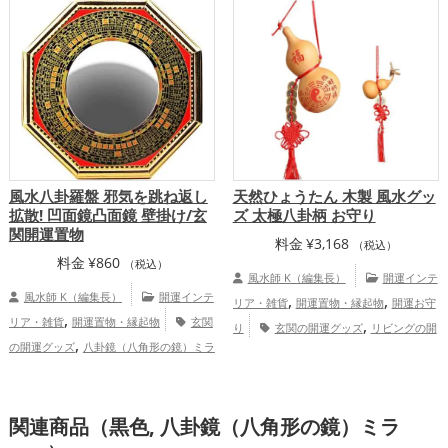
運グッズ
風水八卦羅盤 邪気を跳ね返し
天然ひょうたん 木製 風水グッ
拡散! 凹面鏡凸面鏡 壁掛け/玄
ズ 太極八卦柄 お守り
関開運置物
料金
¥
3,168
（税込）
料金
¥
860
（税込）
風水師 K（編集長）
開運インテ
風水師 K（編集長）
開運インテ
,
,
リア・雑貨
開運置物・縁起物
開運お守
,
リア・雑貨
開運置物・縁起物
玄関
,
り
玄関の開運グッズ
リビングの開
,
の開運グッズ
八卦鏡（八角形の鏡）ミラ
,
,
運グッズ
寝室の開運グッズ
バスルーム
ーの開運グッズ
,
の開運グッズ
オフィス・事務所の開運グ
,
,
ッズ
瓢箪(ひょうたん)の開運グッズ
八
関連商品（黒色, 八卦鏡（八角形の鏡）ミラ
卦鏡（八角形の鏡）ミラーの開運グッズ