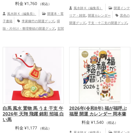
料金
¥
1,760
（税込）
風水師 K（編集長）
開運インテ
風水師 K（編集長）
開運本・電
,
リア・雑貨
開運カレンダー
黒色の
,
子書籍
李家幽竹の開運グッズ
掃
,
,
開運グッズ
干支・十二支の開運グッズ
,
除・片付け・整理整頓の開運グッズ
玄関
,
龍・辰年（たつどし）の開運グッズ
ビジ
,
,
の開運グッズ
リビングの開運グッズ
キ
,
ネスの開運グッズ
旧2024年（令和6年）
,
,
ッチンの開運グッズ
寝室の開運グッズ
,
の開運グッズ
金色の開運グッズ
京
,
バスルームの開運グッズ
トイレの開運グ
,
,
都府
関西地方
金運アップ
仕事運
,
,
ッズ
ダイニングルームの開運グッズ
美
,
,
アップ
健康運アップ
家庭運・家族運ア
,
容の開運グッズ
風水・家相の開運グッ
ップ
,
,
ズ
パワースポットの開運グッズ
ファッ
ション開運術の開運グッズ
恋愛運
,
,
,
アップ
結婚運アップ
金運アップ
仕事
,
,
運アップ
健康運アップ
家庭運・家族運
,
アップ
総合運・全体運アップ
白馬 風水 置物 馬 うま 干支 午
2026年(令和8年) 福が福呼ぶ
2026年 天翔 飛躍 錦彩 招福 白
福暦 開運 カレンダー 岡本肇
い馬
料金
¥
1,540
（税込）
料金
¥
1,177
（税込）
風水師 K（編集長）
開運インテ