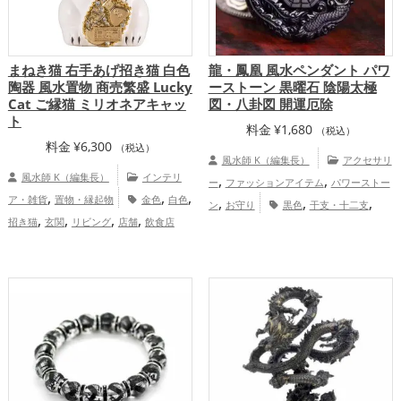
まねき猫 右手あげ招き猫 白色
龍・鳳凰 風水ペンダント パワ
陶器 風水置物 商売繁盛 Lucky
ーストーン 黒曜石 陰陽太極
Cat ご縁猫 ミリオネアキャッ
図・八卦図 開運厄除
ト
料金
¥
1,680
（税込）
料金
¥
6,300
（税込）
風水師 K（編集長）
アクセサリ
風水師 K（編集長）
インテリ
,
,
ー
ファッションアイテム
パワーストー
,
,
,
ア・雑貨
置物・縁起物
金色
白色
,
,
,
ン
お守り
黒色
干支・十二支
,
,
,
,
招き猫
玄関
リビング
店舗
飲食店
,
,
龍・辰年（たつどし）
リビング
八卦鏡
,
,
恋愛運アップ
結婚運アップ
金運
,
（八角形の鏡）ミラー
金運アップ
,
,
,
アップ
仕事運アップ
健康運アップ
家
,
,
仕事運アップ
健康運アップ
家庭運・家
,
庭運・家族運アップ
総合運・全体運アッ
,
族運アップ
総合運・全体運アップ
プ