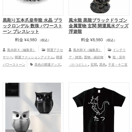
黒彫り五本爪皇帝龍 水晶 ブラ
風水龍 黒龍ブラックドラゴン
ックロンデル 数珠 パワースト
金属置物 玄関 開運風水グッズ
ーン ブレスレット
浮遊龍
料金
¥
4,980
料金
¥
8,980
（税込）
（税込）
風水師 K（編集長）
開運アクセ
風水師 K（編集長）
インテリ
,
,
,
サリー
開運ファッションアイテム
開運
ア・雑貨
置物・縁起物
龍・辰年
,
,
,
,
パワーストーン
黒色の開運グッズ
（たつどし）
玄関
黒色
干支・十二支
,
,
,
干支・十二支の開運グッズ
龍・辰年（た
恋愛運アップ
金運アップ
仕事運
,
,
つどし）の開運グッズ
恋愛運アッ
アップ
健康運アップ
家庭運・家族運ア
,
,
,
プ
金運アップ
仕事運アップ
ップ
総合運・全体運アップ