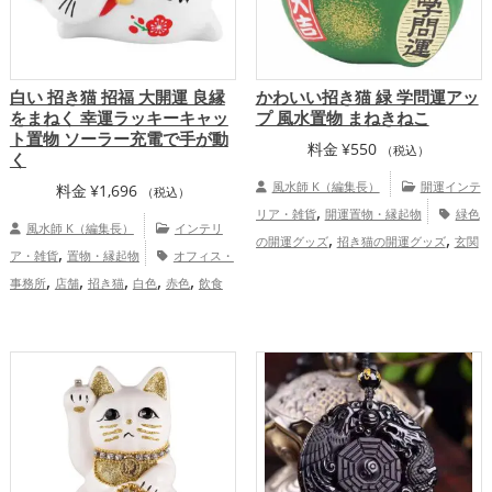
白い 招き猫 招福 大開運‎ 良縁
かわいい招き猫 緑 学問運アッ
をまねく 幸運ラッキーキャッ
プ 風水置物 まねきねこ
ト置物 ソーラー充電で手が動
料金
¥
550
（税込）
く
風水師 K（編集長）
開運インテ
料金
¥
1,696
（税込）
,
リア・雑貨
開運置物・縁起物
緑色
風水師 K（編集長）
インテリ
,
,
の開運グッズ
招き猫の開運グッズ
玄関
,
ア・雑貨
置物・縁起物
オフィス・
,
の開運グッズ
書斎・勉強部屋の開運グッ
,
,
,
,
,
事務所
店舗
招き猫
白色
赤色
飲食
,
,
ズ
金運アップ
仕事運アップ
健康
,
,
店
恋愛運アップ
結婚運アップ
金
,
,
運アップ
家庭運・家族運アップ
総合
,
,
,
運アップ
仕事運アップ
健康運アップ
運・全体運アップ
,
家庭運・家族運アップ
総合運・全体運ア
ップ