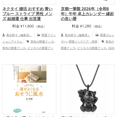
ネクタイ 婚活 おすすめ 青い
京都一筆龍 2026年（令和8
ブルー ストライプ 男性 メン
年）午年 卓上カレンダー 縁起
ズ 結婚運 仕事 出世運
の良い暦
料金
¥
11,800
料金
¥
1,280
（税込）
（税込）
風水師 K（編集長）
開運ファッ
風水師 K（編集長）
開運カレン
,
,
ションアイテム
黒色の開運グッズ
ダー
開運インテリア・雑貨
黒色の
,
,
,
青色の開運グッズ
ビジネスの開運グッ
開運グッズ
ビジネスの開運グッズ
2026
,
,
,
ズ
恋愛運アップ
結婚運アップ
仕
年（令和8年）の開運グッズ
京都府
,
事運アップ
関西地方
金運アップ
仕事運アッ
,
,
プ
健康運アップ
家庭運・家族運アッ
,
プ
総合運・全体運アップ