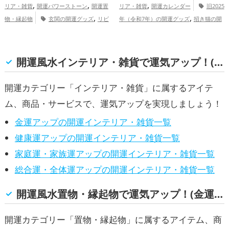
,
,
,
リア・雑貨
開運パワーストーン
開運置
リア・雑貨
開運カレンダー
旧2025
,
,
物・縁起物
玄関の開運グッズ
リビ
年（令和7年）の開運グッズ
招き猫の開
,
,
,
ングの開運グッズ
寝室の開運グッズ
梟
運グッズ
七福神の開運グッズ
恋愛
,
,
,
(ふくろう)の開運グッズ
金運アッ
運アップ
結婚運アップ
金運アップ
仕
,
,
プ
事運アップ
健康運アップ
家庭運・家族
開運風水インテリア・雑貨で運気アップ！(金運, 健康運, 家庭運・家族運, 総合運・全体運)
,
運アップ
総合運・全体運アップ
開運カテゴリー「インテリア・雑貨」に属するアイテ
ム、商品・サービスで、運気アップを実現しましょう！
金運アップの開運インテリア・雑貨一覧
健康運アップの開運インテリア・雑貨一覧
家庭運・家族運アップの開運インテリア・雑貨一覧
総合運・全体運アップの開運インテリア・雑貨一覧
開運風水置物・縁起物で運気アップ！(金運, 健康運, 家庭運・家族運, 総合運・全体運)
開運カテゴリー「置物・縁起物」に属するアイテム、商