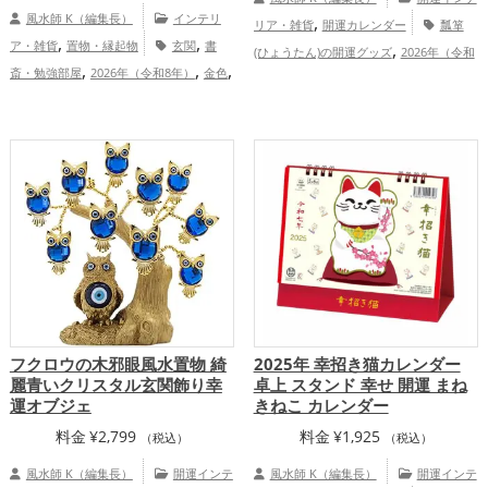
風水師 K（編集長）
インテリ
,
リア・雑貨
開運カレンダー
瓢箪
,
,
ア・雑貨
置物・縁起物
玄関
書
,
(ひょうたん)の開運グッズ
2026年（令和
,
,
,
斎・勉強部屋
2026年（令和8年）
金色
,
,
8年）の開運グッズ
七福神の開運グッズ
,
,
白色
干支・十二支
馬・午年（うまど
,
招き猫の開運グッズ
干支・十二支の開運
,
,
し）
金運アップ
仕事運アップ
健
,
グッズ
馬・午年（うまどし）の開運グッ
,
,
康運アップ
家庭運・家族運アップ
総合
,
,
ズ
金運アップ
仕事運アップ
健康
運・全体運アップ
,
,
運アップ
家庭運・家族運アップ
総合
運・全体運アップ
フクロウの木邪眼風水置物 綺
2025年 幸招き猫カレンダー
麗青いクリスタル玄関飾り幸
卓上 スタンド 幸せ 開運 まね
運オブジェ
きねこ カレンダー
料金
¥
2,799
料金
¥
1,925
（税込）
（税込）
風水師 K（編集長）
開運インテ
風水師 K（編集長）
開運インテ