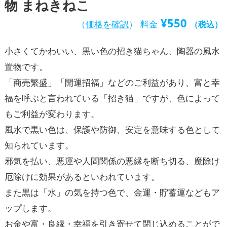
物 まねきねこ
¥
550
（
価格を確認
）
料金
（税込）
小さくてかわいい、黒い色の招き猫ちゃん、陶器の風水
置物です。
「商売繁盛」「開運招福」などのご利益があり、富と幸
福を呼ぶと言われている「招き猫」ですが、色によって
もご利益が変わります。
風水で黒い色は、保護や防御、安定を意味する色として
知られています。
邪気を払い、悪運や人間関係の悪縁を断ち切る、魔除け
厄除けに効果があるといわれています。
また黒は「水」の気を持つ色で、金運・貯蓄運などもア
ップします。
お金や富・良縁・幸福を引き寄せて閉じ込めることがで