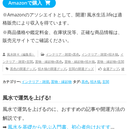
Amazonで購入
※Amazonのアソシエイトとして、開運! 風水生活.lifeは適
格販売により収入を得ています。
※商品価格や
鑑定料金
、在庫状況等、正確な商品情報は、
販売元サイトでご確認ください。
,
,
風水師 K（編集長）
インテリア・雑貨×黒色
インテリア・雑貨×招き猫
イ
,
,
,
ンテリア・雑貨×玄関
置物・縁起物×黒色
置物・縁起物×招き猫
置物・縁起物×玄関
,
,
,
黒色の開運グッズ
招き猫の開運グッズ
玄関の開運グッズ
金運アップ
健
,
,
康運アップ
家庭運・家族運アップ
総合運・全体運アップ
カテゴリー:
インテリア・雑貨
,
置物・縁起物
タグ:
黒色
,
招き猫
,
玄関
風水で運気を上げる!
風水で運気を上げるのに、おすすめの記事や開運方法の
解説です。
➡
風水を基礎から学ぶ入門書、初心者向けおすすめ本