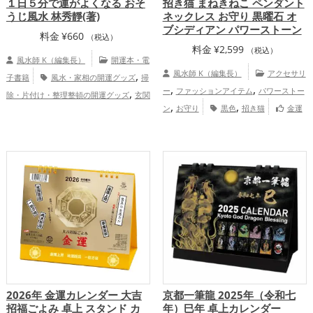
１日５分で運がよくなる おそ
招き猫 まねきねこ ペンダント
うじ風水 林秀靜(著)
ネックレス お守り 黒曜石 オ
ブシディアン パワーストーン
料金
¥
660
（税込）
料金
¥
2,599
（税込）
風水師 K（編集長）
開運本・電
,
風水師 K（編集長）
アクセサリ
子書籍
風水・家相の開運グッズ
掃
,
,
,
ー
ファッションアイテム
パワーストー
除・片付け・整理整頓の開運グッズ
玄関
,
,
,
,
ン
お守り
黒色
招き猫
金運
の開運グッズ
寝室の開運グッズ
バスル
,
,
,
アップ
健康運アップ
家庭運・家族運ア
ームの開運グッズ
トイレの開運グッズ
,
,
,
ップ
総合運・全体運アップ
恋愛運アップ
金運アップ
仕事運
,
,
アップ
家庭運・家族運アップ
総合運・
全体運アップ
2026年 金運カレンダー 大吉
京都一筆龍 2025年（令和七
招福ごよみ 卓上 スタンド カ
年）巳年 卓上カレンダー