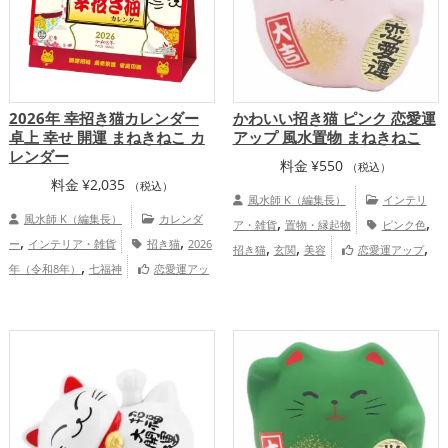
2026年 幸招き猫カレンダー
かわいい招き猫 ピンク 恋愛運
卓上 幸せ 開運 まねきねこ カ
アップ 風水置物 まねきねこ
レンダー
料金
¥
550
（税込）
料金
¥
2,035
（税込）
風水師 K（編集長）
インテリ
風水師 K（編集長）
カレンダ
,
,
ア・雑貨
置物・縁起物
ピンク色
,
,
ー
インテリア・雑貨
招き猫
2026
,
,
,
招き猫
玄関
美容
恋愛運アップ
,
年（令和8年）
七福神
恋愛運アッ
,
,
結婚運アップ
健康運アップ
家庭運・家
,
,
,
プ
結婚運アップ
金運アップ
仕事運ア
族運アップ
,
,
ップ
健康運アップ
家庭運・家族運アッ
,
プ
総合運・全体運アップ