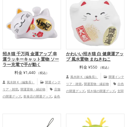
招き猫 千万両 金運アップ 幸
かわいい招き猫 白 健康運アッ
運ラッキーキャット置物 ソー
プ 風水置物 まねきねこ
ラー充電で手が動く
料金
¥
550
（税込）
料金
¥
1,440
（税込）
風水師 K（編集長）
開運インテ
風水師 K（編集長）
開運インテ
,
リア・雑貨
開運置物・縁起物
白色
,
リア・雑貨
開運置物・縁起物
店舗
,
,
の開運グッズ
招き猫の開運グッズ
玄関
,
,
の開運グッズ
飲食店の開運グッズ
金色
,
の開運グッズ
金運アップ
仕事運ア
,
,
の開運グッズ
白色の開運グッズ
オフィ
,
,
ップ
健康運アップ
家庭運・家族運アッ
ス・事務所の開運グッズ
金運アッ
,
プ
総合運・全体運アップ
,
,
,
プ
仕事運アップ
健康運アップ
家庭
,
運・家族運アップ
総合運・全体運アッ