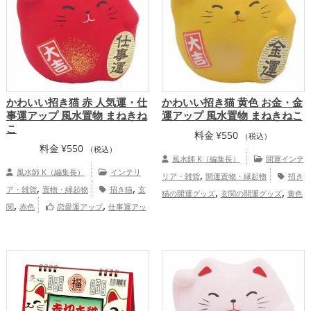
,
合運・全体運アップ
運・家族運アップ
総合運・全体運アッ
プ
かわいい招き猫 赤 人気運・仕
かわいい招き猫 黄色 お金・金
事運アップ 風水置物 まねきね
運アップ 風水置物 まねきねこ
こ
料金
¥
550
（税込）
料金
¥
550
（税込）
風水師 K（編集長）
開運インテ
風水師 K（編集長）
インテリ
,
リア・雑貨
開運置物・縁起物
招き
,
,
ア・雑貨
置物・縁起物
招き猫
玄
,
,
猫の開運グッズ
玄関の開運グッズ
黄色
,
,
関
赤色
恋愛運アップ
仕事運アッ
,
の開運グッズ
金運アップ
家庭運・
,
,
プ
健康運アップ
総合運・全体運アッ
,
家族運アップ
総合運・全体運アップ
プ