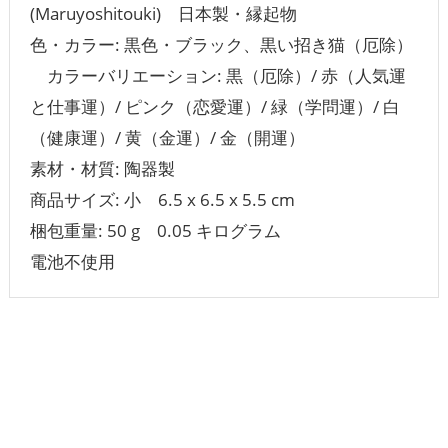
(Maruyoshitouki) 日本製・縁起物
色・カラー: 黒色・ブラック、黒い招き猫（厄除）
カラーバリエーション: 黒（厄除）/ 赤（人気運
と仕事運）/ ピンク（恋愛運）/ 緑（学問運）/ 白
（健康運）/ 黄（金運）/ 金（開運）
素材・材質: 陶器製
商品サイズ: 小 ‎6.5 x 6.5 x 5.5 cm
梱包重量: ‎50 g 0.05 キログラム
電池不使用