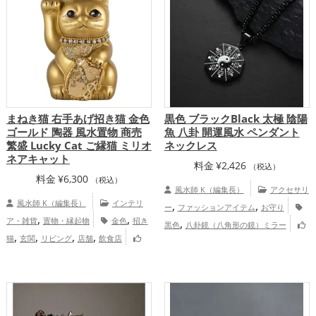
まねき猫 右手あげ招き猫 金色
黒色 ブラックBlack 太極 陰陽
ゴールド 陶器 風水置物 商売
魚 八卦 開運風水 ペンダント
繁盛 Lucky Cat ご縁猫 ミリオ
ネックレス
ネアキャット
料金
¥
2,426
（税込）
料金
¥
6,300
（税込）
風水師 K（編集長）
アクセサリ
風水師 K（編集長）
インテリ
,
,
ー
ファッションアイテム
お守り
,
,
ア・雑貨
置物・縁起物
金色
招き
,
黒色
八卦鏡（八角形の鏡）ミラー
,
,
,
,
猫
玄関
リビング
店舗
飲食店
,
,
金運アップ
仕事運アップ
健康運アッ
,
金運アップ
家庭運・家族運アップ
,
,
プ
家庭運・家族運アップ
総合運・全体
運アップ