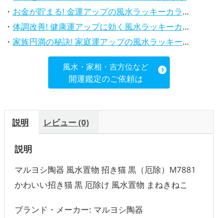
・
お金が貯まる! 金運アップの風水ラッキーカラー5選、効果解説
・
体調改善! 健康運アップに効く風水ラッキーカラー5選、効果と活用法を解説
・
家族円満の秘訣! 家庭運アップの風水ラッキーカラー5選、効果解説
風水・家相・吉方位など
開運鑑定のご依頼は
説明
レビュー (0)
説明
マルヨシ陶器 風水置物 招き猫 黒（厄除）M7881
かわいい招き猫 黒 厄除け 風水置物 まねきねこ
ブランド・メーカー: マルヨシ陶器