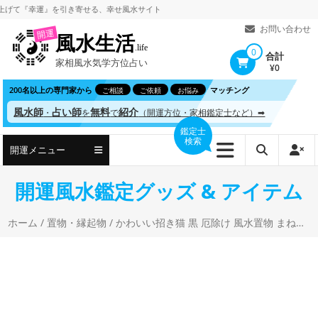
コ
『幸運』を引き寄せる、
幸せ風水サイト
ン
お問い合わせ
開運
風水生活
テ
.life
0
合計
家相風水気学方位占い
ン
¥0
ツ
200名以上の専門家から
マッチング
ご相談
ご依頼
お悩み
へ
風水師
占い師
無料
紹介
・
を
で
（開運方位・家相鑑定士など）➡
ス
鑑定士
検索
キ
開運メニュー
ッ
プ
開運風水鑑定グッズ & アイテム
ホーム
/
置物・縁起物
/ かわいい招き猫 黒 厄除け 風水置物 まねきねこ