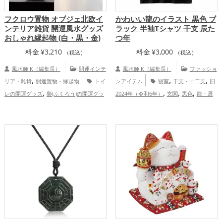
フクロウ置物 オブジェ北欧イ
かわいい龍のイラスト 黒色 ブ
ンテリア雑貨 開運風水グッズ
ラック 半袖Tシャツ 干支 辰た
おしゃれ縁起物 (白・黒・金)
つ年
料金
¥
3,210
料金
¥
3,000
（税込）
（税込）
風水師 K（編集長）
開運インテ
風水師 K（編集長）
ファッショ
,
,
,
リア・雑貨
開運置物・縁起物
トイ
ンアイテム
寝室
干支・十二支
旧
,
,
,
,
レの開運グッズ
梟(ふくろう)の開運グッ
2024年（令和6年）
玄関
黒色
龍・辰
,
,
,
ズ
白色の開運グッズ
黒色の開運グッ
年（たつどし）
金運アップ
仕事運
,
,
,
,
ズ
玄関の開運グッズ
リビングの開運グ
アップ
家庭運・家族運アップ
総合運・
,
ッズ
結婚運アップ
金運アップ
全体運アップ