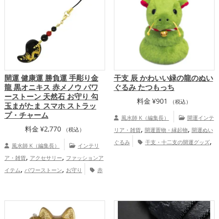
プ
開運 健康運 勝負運 手彫り金
干支 辰 かわいい緑の龍のぬい
龍 黒オニキス 赤メノウ パワ
ぐるみ たつもっち
ーストーン 天然石 お守り 勾
料金
¥
901
（税込）
玉まがたま スマホ ストラッ
プ・チャーム
風水師 K（編集長）
開運インテ
,
,
料金
¥
2,770
（税込）
リア・雑貨
開運置物・縁起物
開運ぬい
,
ぐるみ
干支・十二支の開運グッズ
風水師 K（編集長）
インテリ
,
龍・辰年（たつどし）の開運グッズ
旧
,
,
ア・雑貨
アクセサリー
ファッションア
,
2024年（令和6年）の開運グッズ
緑色の
,
,
イテム
パワーストーン
お守り
赤
,
開運グッズ
恋愛運アップ
金運アッ
,
,
,
,
色
金色
黒色
干支・十二支
龍・辰年
,
,
,
プ
仕事運アップ
健康運アップ
家庭
,
,
（たつどし）
スマホ
金運アップ
,
運・家族運アップ
総合運・全体運アッ
,
,
仕事運アップ
健康運アップ
総合運・全
プ
体運アップ