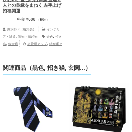
人との良縁をまねく 左手上げ
招福開運
料金
¥
688
（税込）
風水師 K（編集長）
インテリ
,
,
ア・雑貨
置物・縁起物
金色
招き
,
,
猫
飲食店
恋愛運アップ
結婚運ア
,
,
,
ップ
金運アップ
仕事運アップ
健康運
,
,
アップ
家庭運・家族運アップ
総合運・
関連商品（黒色, 招き猫, 玄関...）
全体運アップ