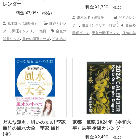
レンダー
料金
¥
1,350
（税込）
料金
¥
2,035
（税込）
風水師 K（編集長）
開運カレン
風水師 K（編集長）
開運カレン
,
ダー
開運インテリア・雑貨
金色の
,
ダー
開運インテリア・雑貨
金色の
,
,
開運グッズ
黒色の開運グッズ
旧2025年
,
,
開運グッズ
黄色の開運グッズ
招き猫の
,
（令和7年）の開運グッズ
ビジネスの開
,
開運グッズ
瓢箪(ひょうたん)の開運グッ
,
運グッズ
京都府
関西地方
金
,
,
ズ
2026年（令和8年）の開運グッズ
七
,
,
,
運アップ
仕事運アップ
健康運アップ
,
福神の開運グッズ
八卦鏡（八角形の鏡）
,
家庭運・家族運アップ
総合運・全体運ア
,
ミラーの開運グッズ
恋愛運アップ
ップ
,
,
結婚運アップ
金運アップ
仕事運アッ
,
,
プ
健康運アップ
家庭運・家族運アッ
,
プ
総合運・全体運アップ
どんな運も、思いのまま! 李家
京都一筆龍 2024年（令和六
幽竹の風水大全 李家 幽竹
年）辰年 壁掛カレンダー
(著)
料金
¥
2,400
（税込）