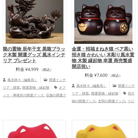
龍の置物 辰年干支 黒龍ブラッ
金運・招福まねき猫 ペア黒い
ク木製 開運グッズ 風水インテ
招き猫 かわいい 木彫り風水置
リア プレゼント
物 木製 縁起物 幸運 商売繁盛
開店祝い
料金
¥
4,999
（税込）
料金
¥
7,600
（税込）
風水師 K（編集長）
開運インテ
,
風水師 K（編集長）
開運インテ
リア・雑貨
開運置物・縁起物
オフ
,
,
リア・雑貨
開運置物・縁起物
招き
ィス・事務所の開運グッズ
店舗の開運グ
,
,
,
猫の開運グッズ
玄関の開運グッズ
リビ
ッズ
旧2024年（令和6年）の開運グッ
,
,
,
,
ングの開運グッズ
飲食店の開運グッズ
ズ
黒色の開運グッズ
干支・十二支の開
,
,
黒色の開運グッズ
恋愛運アップ
結
運グッズ
龍・辰年（たつどし）の開運グ
,
,
,
,
,
婚運アップ
金運アップ
仕事運アップ
ッズ
玄関の開運グッズ
寝室の開運グッ
,
,
,
,
健康運アップ
家庭運・家族運アップ
総
ズ
金運アップ
仕事運アップ
家庭