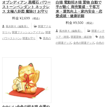
オブシディアン 黒曜石 パワー
白猫 電動招き猫 置物 自動で
ストーンペンダント ネックレ
手が動く 商売繁盛・千客万
ス 太極八卦図 魔除け お守り
来・運気向上・家内安全・恋
愛成就・健康祈願
料金
¥
2,699
（税込）
料金
¥
9,500
（税込）
風水師 K（編集長）
開運アクセ
,
,
風水師 K（編集長）
開運インテ
サリー
開運ファッションアイテム
開運
,
,
リア・雑貨
開運置物・縁起物
赤色
パワーストーン
開運お守り
黒色の
,
,
,
,
の開運グッズ
金色の開運グッズ
白色の
開運グッズ
ビジネスの開運グッズ
八卦
,
,
開運グッズ
招き猫の開運グッズ
玄関の
鏡（八角形の鏡）ミラーの開運グッズ
,
,
,
,
開運グッズ
リビングの開運グッズ
オフ
恋愛運アップ
仕事運アップ
家庭
,
,
ィス・事務所の開運グッズ
店舗の開運グ
運・家族運アップ
総合運・全体運アッ
,
,
ッズ
恋愛運アップ
結婚運アップ
プ
,
,
金運アップ
仕事運アップ
健康運アッ
,
,
プ
家庭運・家族運アップ
総合運・全体
運アップ
かわいい金色の招き猫 金運や