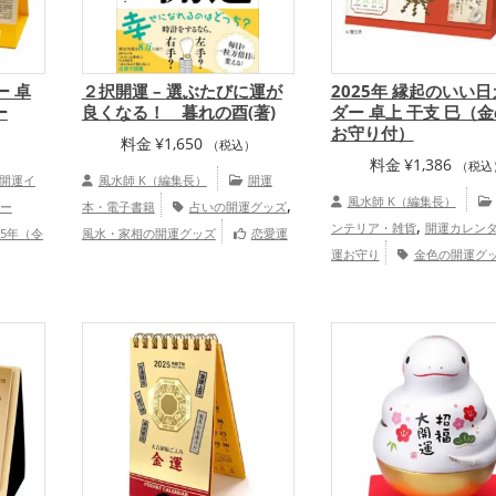
ー 卓
２択開運 – 選ぶたびに運が
2025年 縁起のいい
ー
良くなる！ 暮れの酉(著)
ダー 卓上 干支 巳（
お守り付）
料金
¥
1,650
）
（税込）
料金
¥
1,386
（税込
開運イ
風水師 K（編集長）
開運
,
風水師 K（編集長）
ー
本・電子書籍
占いの開運グッズ
,
ンテリア・雑貨
開運カレン
25年（令
風水・家相の開運グッズ
恋愛運
,
,
,
運お守り
金色の開運グ
の開運グ
アップ
金運アップ
仕事運アップ
健
,
,
,
,
色の開運グッズ
旧2025年（
グッズ
康運アップ
家庭運・家族運アップ
年）の開運グッズ
恋愛
八角形
総合運・全体運アップ
,
,
結婚運アップ
金運アップ
仕
色の開
,
,
ップ
健康運アップ
家庭運・
結婚運
,
,
アップ
総合運・全体運アッ
ップ
健
,
ップ