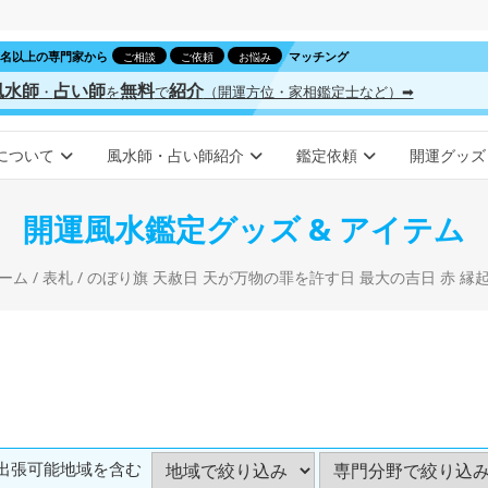
00名以上の専門家から
マッチング
ご相談
ご依頼
お悩み
風水師
占い師
無料
紹介
・
を
で
（開運方位・家相鑑定士など）➡
について
風水師・占い師紹介
鑑定依頼
開運グッズ
開運風水鑑定グッズ & アイテム
ーム
/
表札
/ のぼり旗 天赦日 天が万物の罪を許す日 最大の吉日 赤 縁
出張可能地域を含む