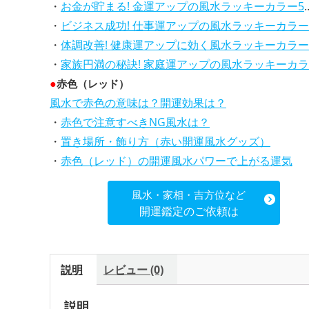
・
お金が貯まる! 金運アップの風水ラッキーカラー5選、効果解説
・
ビジネス成功! 仕事運アップの風水ラッキーカラー5選、効果解説
・
体調改善! 健康運アップに効く風水ラッキーカラー5選、効果と活用法を解説
・
家族円満の秘訣! 家庭運アップの風水ラッキーカラー5選、効果解説
●
赤色（レッド）
風水で赤色の意味は？開運効果は？
・
赤色で注意すべきNG風水は？
・
置き場所・飾り方（赤い開運風水グッズ）
・
赤色（レッド）の開運風水パワーで上がる運気
風水・家相・吉方位など
開運鑑定のご依頼は
説明
レビュー (0)
説明