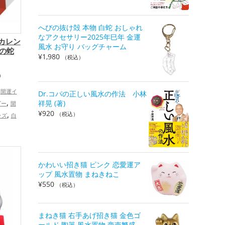
へびの抜け殻 本物 白蛇 おしゃれ
なアクセサリー2025年巳年 金運
日カレン
風水 お守り バッグチャーム
金の蛇
¥
1,980
（税込）
）
開運イ
Dr.コパの正しい風水の作法 小林
,
祥晃 (著)
ダー
開
¥
920
,
（税込）
ッズ
白
令和7
,
運アップ
事運ア
家族運
かわいい招き猫 ピンク 恋愛運ア
ップ 風水置物 まねきねこ
プ
¥
550
（税込）
まねき猫 右手あげ招き猫 金色ゴ
ールド 陶器 風水置物 商売繁盛