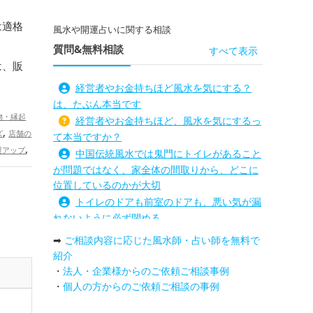
は適格
風水や開運占いに関する相談
質問&無料相談
すべて表示
は、販
経営者やお金持ちほど風水を気にする？
は、たぶん本当です
物・縁起
経営者やお金持ちほど、風水を気にするっ
,
ズ
店舗の
て本当ですか？
,
運アップ
中国伝統風水では鬼門にトイレがあること
プ
が問題ではなく、家全体の間取りから、どこに
位置しているのかが大切
トイレのドアも前室のドアも、悪い気が漏
れないように必ず閉める
路沖殺対策としては、お庭に道路との垣根
➡
ご相談内容に応じた風水師・占い師を無料で
を造られるとよい
紹介
庭を広げると路沖殺（ろちゅうさつ）は防
・
法人・企業様からのご依頼ご相談事例
げますか？
・
個人の方からのご依頼ご相談の事例
トイレ前室のドアの開け閉めについて