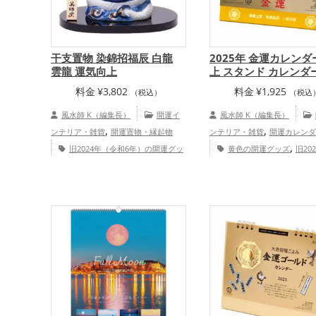
干支置物 染錦招福辰 白龍
2025年 金運カレンダ
雲龍 運気向上
上 スタンド カレンダ
料金
¥
3,802
料金
¥
1,925
（税込）
（税込
風水師 K（編集長）
開運イ
風水師 K（編集長）
,
,
ンテリア・雑貨
開運置物・縁起物
ンテリア・雑貨
開運カレンダ
,
旧2024年（令和6年）の開運グッ
黄色の開運グッズ
旧20
,
,
,
ズ
白色の開運グッズ
干支・十二支
和7年）の開運グッズ
招き猫
,
,
の開運グッズ
龍・辰年（たつどし）
ッズ
瓢箪(ひょうたん)の開運
,
,
の開運グッズ
結婚運アップ
仕
七福神の開運グッズ
八卦鏡（
,
,
,
事運アップ
健康運アップ
家庭運・
の鏡）ミラーの開運グッズ
金
,
,
家族運アップ
総合運・全体運アップ
運グッズ
恋愛運アップ
,
,
アップ
金運アップ
仕事運ア
,
康運アップ
家庭運・家族運ア
総合運・全体運アップ