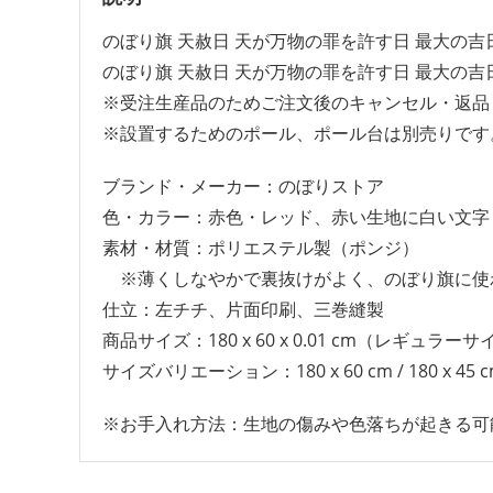
のぼり旗 天赦日 天が万物の罪を許す日 最大の吉日
のぼり旗 天赦日 天が万物の罪を許す日 最大の吉日
※受注生産品のためご注文後のキャンセル・返品
※設置するためのポール、ポール台は別売りです
ブランド・メーカー：のぼりストア
色・カラー：赤色・レッド、赤い生地に白い文字
素材・材質：ポリエステル製（ポンジ）
※薄くしなやかで裏抜けがよく、のぼり旗に使
仕立：左チチ、片面印刷、三巻縫製
商品サイズ：180 x 60 x 0.01 cm（レギュラー
サイズバリエーション：180 x 60 cm / 180 x 4
※お手入れ方法：生地の傷みや色落ちが起きる可