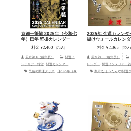
京都一筆龍 2025年（令和七
2025年 金運カレンダ
年）巳年 壁掛カレンダー
掛けウォールカレンダ
料金
¥
2,400
料金
¥
2,365
（税込）
（税込
風水師 K（編集長）
開運イ
風水師 K（編集長）
,
,
ンテリア・雑貨
開運カレンダー
レンダー
開運インテリア・雑
,
黒色の開運グッズ
旧2025年（令
瓢箪(ひょうたん)の開運
,
,
和7年）の開運グッズ
ビジネスの開運
七福神の開運グッズ
八卦鏡（
,
,
グッズ
金色の開運グッズ
京都
の鏡）ミラーの開運グッズ
金
,
,
,
,
府
関西地方
金運アップ
仕事運
運グッズ
黄色の開運グッズ
,
,
,
アップ
健康運アップ
家庭運・家族
年（令和7年）の開運グッズ
,
運アップ
総合運・全体運アップ
開運グッズ
恋愛運アッ
,
,
運アップ
金運アップ
仕事運
,
健康運アップ
家庭運・家族運
総合運・全体運アップ