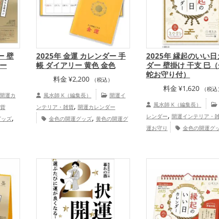
ー 壁
2025年 金運 カレンダー 手
2025年 縁起のいい
ー
帳 ダイアリー 黄色 金色
ダー 壁掛け 干支 巳
蛇お守り付）
料金
¥
2,200
）
（税込）
料金
¥
1,620
（税込
開運カ
風水師 K（編集長）
開運イ
,
風水師 K（編集長）
貨
ンテリア・雑貨
開運カレンダー
,
,
,
レンダー
開運インテリア・
グッズ
金色の開運グッズ
黄色の開運グ
,
運お守り
金色の開運グ
八角形
ッズ
旧2025年（令和7年）の開運グ
,
,
,
色の開運グッズ
旧2025年（
色の開
ッズ
招き猫の開運グッズ
瓢箪(ひょ
,
年）の開運グッズ
恋愛
旧2025
うたん)の開運グッズ
七福神の開運グ
,
,
,
結婚運アップ
金運アップ
仕
招き猫の
ッズ
八卦鏡（八角形の鏡）ミラーの
,
,
,
ップ
健康運アップ
家庭運・
プ
結婚
開運グッズ
金運アップ
,
,
アップ
総合運・全体運アッ
アップ
,
アップ