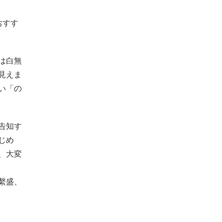
おすす
は白無
見えま
い「の
告知す
じめ
、大変
繫盛、