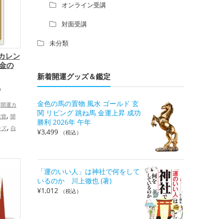
オンライン受講
対面受講
未分類
日カレン
（金の
新着開運グッズ＆鑑定
）
金色の馬の置物 風水 ゴールド 玄
開運カ
関 リビング 跳ね馬 金運上昇 成功
,
雑貨
開
勝利 2026年 午年
,
ッズ
白
¥
3,499
（税込）
令和7
,
運アップ
事運ア
「運のいい人」は神社で何をして
家族運
いるのか 川上徹也 (著)
プ
¥
1,012
（税込）