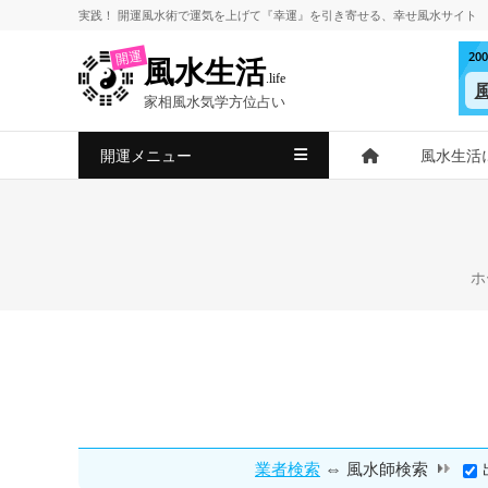
コ
実践！
開運風水術
で
運気を上げて
『幸運』を引き寄せる、
幸せ風水サイト
ン
2
開運
風水生活
テ
.life
ン
家相風水気学方位占い
ツ
へ
開運メニュー
風水生活
ス
キ
ッ
プ
ホ
⇔
業者検索
風水師検索