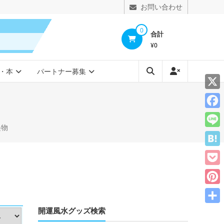
お問い合わせ
0
合計
¥0
・本
パートナー募集
X
Face
起物
Line
Hate
Pocke
Pinte
開運風水グッズ検索
共