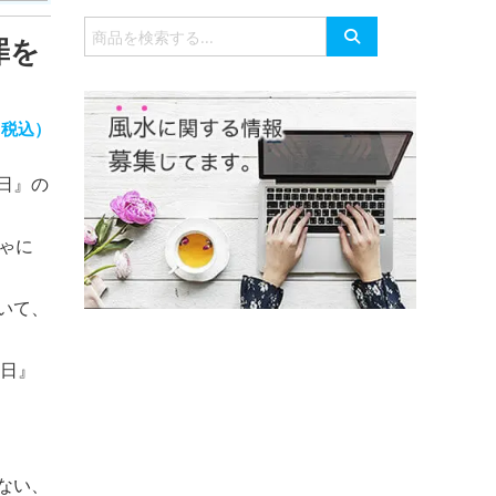
有
検
罪を
索
対
象:
（税込）
日』の
ゃに
いて、
赦日』
ない、