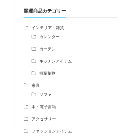
増築して家相の中心軸が変わると、鬼門の
方角にあるトイレの位置はずれますか？
開運商品カテゴリー
青澄杏樹 （アオスミアンジュ）先生から
のご回答です。
インテリア・雑貨
占い師さんは、幽霊を見たことがあります
カレンダー
か？
家相風水の診断・鑑定料金や相場について
カーテン
家相・風水の鑑定料金の相場が知りたい。
キッチンアイテム
風水の流派について教えてください。
風水で個人の運勢を占う方法はあります
観葉植物
か？
風水師になるには、どんな勉強をすればい
家具
いですか？
ソファ
本・電子書籍
アクセサリー
ファッションアイテム