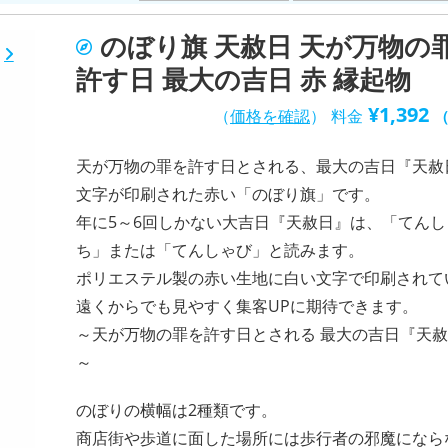
のぼり旗 天赦日 天が万物の
許す日 最大の吉日 赤 縁起物
¥
1,392
（
価格を確認
）
料金
天が万物の罪を許す日とされる、最大の吉日『天赦
文字が印刷された赤い「のぼり旗」です。
年に5～6回しかない大吉日『天赦日』は、「てんし
ち」または「てんしゃび」と読みます。
ポリエステル製の赤い生地に白い文字で印刷されて
遠くからでも見やすく集客UPに期待できます。
～天が万物の罪を許す日とされる 最大の吉日『天
～
のぼりの横幅は2種類です。
商店街や歩道に面した場所には歩行者の邪魔になら