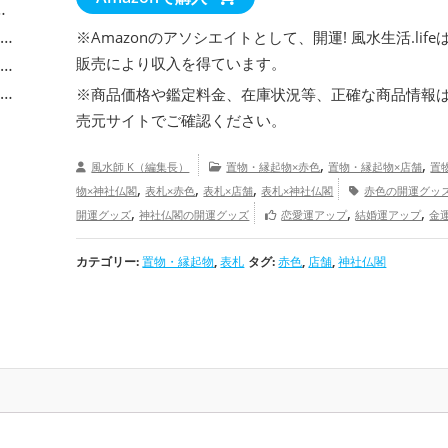
※Amazonのアソシエイトとして、開運! 風水生活.life
販売により収入を得ています。
※商品価格や
鑑定料金
、在庫状況等、正確な商品情報
売元サイトでご確認ください。
,
,
風水師 K（編集長）
置物・縁起物×赤色
置物・縁起物×店舗
置
,
,
,
物×神社仏閣
表札×赤色
表札×店舗
表札×神社仏閣
赤色の開運グッ
,
,
,
開運グッズ
神社仏閣の開運グッズ
恋愛運アップ
結婚運アップ
金
,
,
,
仕事運アップ
健康運アップ
家庭運・家族運アップ
総合運・全体運アッ
カテゴリー:
置物・縁起物
,
表札
タグ:
赤色
,
店舗
,
神社仏閣