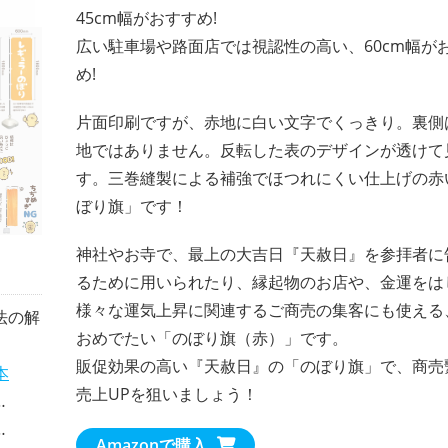
45cm幅がおすすめ!
広い駐車場や路面店では視認性の高い、60cm幅が
め!
片面印刷ですが、赤地に白い文字でくっきり。裏側
地ではありません。反転した表のデザインが透けて
す。三巻縫製による補強でほつれにくい仕上げの赤
ぼり旗」です！
神社やお寺で、最上の大吉日『天赦日』を参拝者に
るために用いられたり、縁起物のお店や、金運をは
様々な運気上昇に関連するご商売の集客にも使える
法の解
おめでたい「のぼり旗（赤）」です。
販促効果の高い『天赦日』の「のぼり旗」で、商売
本
売上UPを狙いましょう！
Amazonで購入