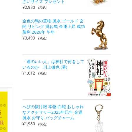
さいサイズ プレゼント
¥
2,980
（税込）
金色の馬の置物 風水 ゴールド 玄
関 リビング 跳ね馬 金運上昇 成功
勝利 2026年 午年
¥
3,499
（税込）
「運のいい人」は神社で何をして
いるのか 川上徹也 (著)
¥
1,012
（税込）
へびの抜け殻 本物 白蛇 おしゃれ
なアクセサリー2025年巳年 金運
風水 お守り バッグチャーム
¥
1,980
（税込）