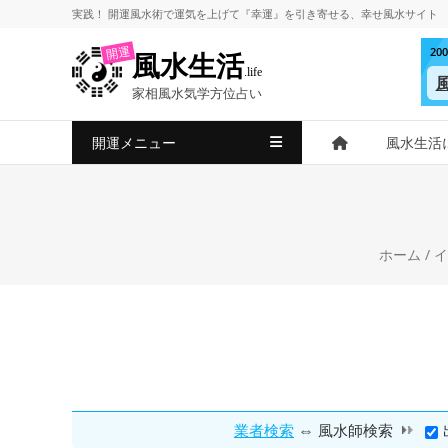
コ
実践！
開運風水術
で
運気を上げて
『幸運』を引き寄せる、
幸せ風水サイト
ン
2
開運
風水生活
テ
.life
ン
家相風水気学方位占い
ツ
へ
開運メニュー
風水生活
ス
キ
ッ
プ
ホーム
/
イ
⇔
業者検索
風水師検索