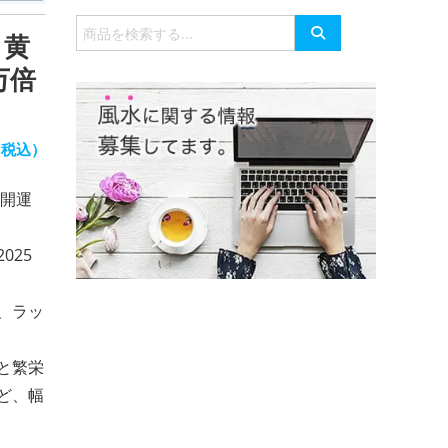
有
検
 黄
索
対
万倍
象:
（税込）
コ開運
025
、ラッ
と繁栄
ど、幅