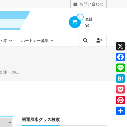
お問い合わせ
0
合計
¥0
・本
パートナー募集
X
Face
天恩日 己巳の日
Line
Hate
Pocke
Pinte
開運風水グッズ検索
共