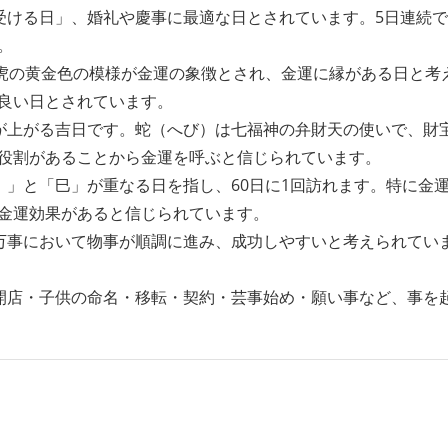
受ける日」、婚礼や慶事に最適な日とされています。5日連続
。
。虎の黄金色の模様が金運の象徴とされ、金運に縁がある日と考
良い日とされています。
が上がる吉日です。蛇（へび）は七福神の弁財天の使いで、財
役割があることから金運を呼ぶと信じられています。
）」と「巳」が重なる日を指し、60日に1回訪れます。特に金
金運効果があると信じられています。
万事において物事が順調に進み、成功しやすいと考えられてい
開店・子供の命名・移転・契約・芸事始め・願い事など、事を