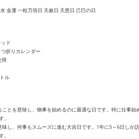
 風水 金運 一粒万倍日 天赦日 天恩日 己巳の日
レッド
け２つ折りカレンダー
使用
ートル
ることを意味し、物事を始めるのに最適な日です。特に仕事始
す。
意味し、何事もスムーズに進む大吉日です。1年に5～6日しか
す。