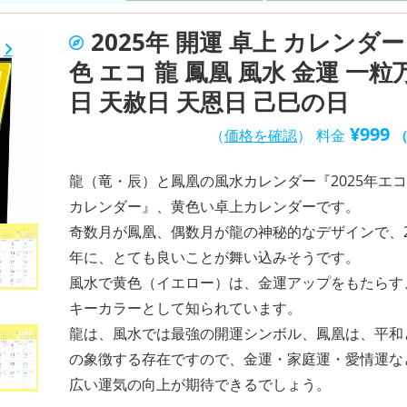
2025年 開運 卓上 カレンダー
色 エコ 龍 鳳凰 風水 金運 一粒
日 天赦日 天恩日 己巳の日
¥
999
（
価格を確認
）
料金
龍（竜・辰）と鳳凰の風水カレンダー『2025年エ
カレンダー』、黄色い卓上カレンダーです。
奇数月が鳳凰、偶数月が龍の神秘的なデザインで、2
年に、とても良いことが舞い込みそうです。
風水で黄色（イエロー）は、金運アップをもたらす
キーカラーとして知られています。
龍は、風水では最強の開運シンボル、鳳凰は、平和
の象徴する存在ですので、金運・家庭運・愛情運な
広い運気の向上が期待できるでしょう。