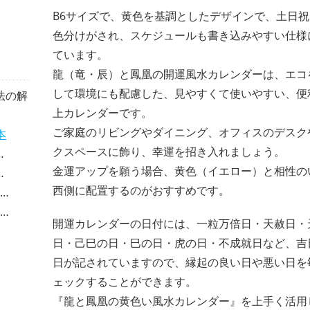
B6サイズで、黄色を基調としたデザインで、土日
色分けがされ、スケジュールも書き込みやすい仕様
ています。
龍（竜・辰）と鳳凰の開運風水カレンダーは、エコ
して環境にも配慮した、見やすくて使いやすい、便
法の解
上カレンダーです。
ご家庭のリビングやダイニング、オフィスのデスク
本
クスペースに飾り、幸運を招き入れましょう。
金運アップを願う場合、黄色（イエロー）と相性の
西側に配置するのがおすすめです。
開運カレンダーの日付には、一粒万倍日・天赦日・
日・己巳の日・巳の日・虎の日・不成就日など、吉
日が記されていますので、縁起の良い日や悪い日を
ェックすることができます。
『龍と鳳凰の黄色い風水カレンダー』を上手く活用