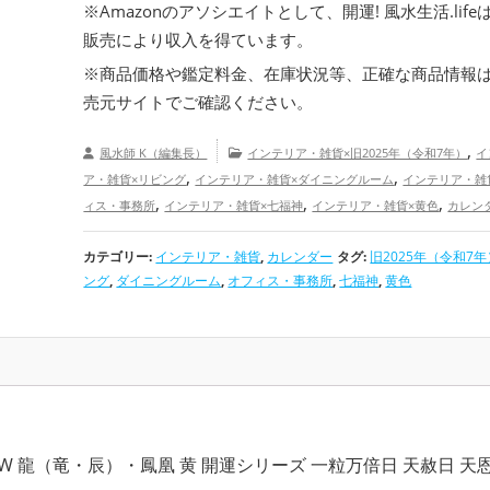
※Amazonのアソシエイトとして、開運! 風水生活.life
・
2025年の吉日や最強開運日が分かる暦のカレン
販売により収入を得ています。
・
2025年の金運を上げる！選ぶべき開運カレンダ
※商品価格や
鑑定料金
、在庫状況等、正確な商品情報
・
恋愛運を引き寄せる！2025年おすすめ開運カレンダ
売元サイトでご確認ください。
,
風水師 K（編集長）
インテリア・雑貨×旧2025年（令和7年）
イ
,
,
ア・雑貨×リビング
インテリア・雑貨×ダイニングルーム
インテリア・雑
,
,
,
ィス・事務所
インテリア・雑貨×七福神
インテリア・雑貨×黄色
カレン
,
,
2025年（令和7年）
カレンダー×リビング
カレンダー×ダイニングルーム
,
,
カテゴリー:
インテリア・雑貨
,
カレンダー
タグ:
旧2025年（令和7年
ダー×オフィス・事務所
カレンダー×七福神
カレンダー×黄色
旧20
,
,
ング
,
ダイニングルーム
,
オフィス・事務所
,
七福神
,
黄色
和7年）の開運グッズ
リビングの開運グッズ
ダイニングルームの開運グ
,
,
ィス・事務所の開運グッズ
七福神の開運グッズ
黄色の開運グッズ
,
,
,
,
ップ
金運アップ
仕事運アップ
家庭運・家族運アップ
総合運・全体運
LLOW 龍（竜・辰）・鳳凰 黄 開運シリーズ 一粒万倍日 天赦日 天