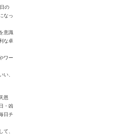
祝日の
になっ
を意識
利な卓
やワー
いい、
天恩
日・凶
毎日チ
して、