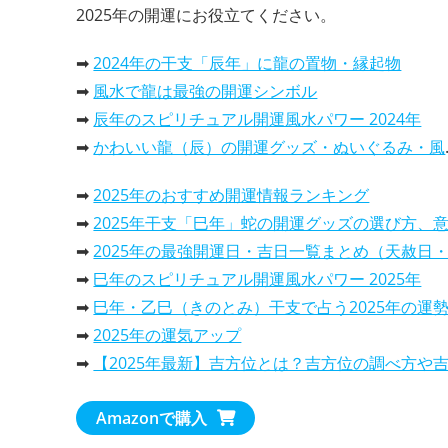
2025年の開運にお役立てください。
➡
2024年の干支「辰年」に龍の置物・縁起物
➡
風水で龍は最強の開運シンボル
➡
辰年のスピリチュアル開運風水パワー 2024年
➡
かわいい龍（辰）の開運グッズ・ぬいぐるみ・風水置物
➡
2025年のおすすめ開運情報ランキング
➡
2025年干支「巳年」蛇の開運グッズの選び方、意味と効果と活用
➡
2025年の最強開運日・吉日一覧まとめ（天赦日・一粒万倍日…
➡
巳年のスピリチュアル開運風水パワー 2025年
➡
巳年・乙巳（きのとみ）干支で占う2025年の運勢は、どんな一年
➡
2025年の運気アップ
➡
【2025年最新】吉方位とは？吉方位の調べ方や吉報旅行先での過ごし方を解
➡
2025年の開運カレンダー！風水で選ぶ、おすすめランキン
Amazonで購入
・
2025年干支巳年は、蛇（へび）の開運カレンダーで運気アッ
・
パワースポット・カレンダー2025年、開運効果抜群