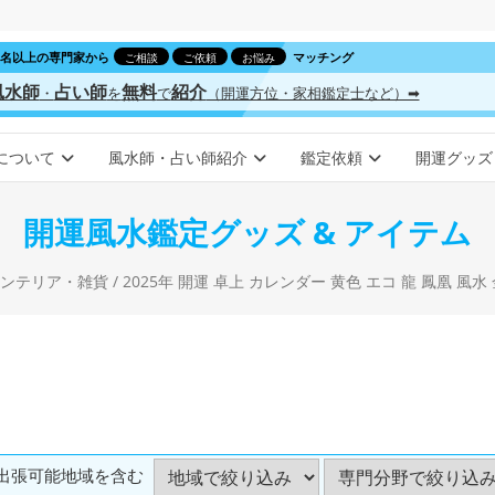
00名以上の専門家から
マッチング
ご相談
ご依頼
お悩み
風水師
占い師
無料
紹介
・
を
で
（開運方位・家相鑑定士など）➡
について
風水師・占い師紹介
鑑定依頼
開運グッズ
開運風水鑑定グッズ & アイテム
ンテリア・雑貨
/ 2025年 開運 卓上 カレンダー 黄色 エコ 龍 鳳凰 風水 金運 一粒万倍日 天赦日 
出張可能地域を含む