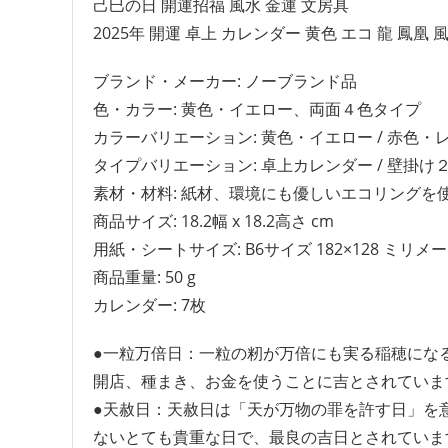
己巳の日 開運招福 風水 金運 文房具
2025年 開運 卓上 カレンダー 黄色 エコ 龍 鳳凰
ブランド・メーカー: ノーブランド品
色・カラー: 黄色・イエロー、両面４色タイプ
カラーバリエーション: 黄色・イエロー / 赤色・
タイプバリエーション: 卓上カレンダー / 壁掛
素材・材料: 紙材、環境にも優しいエコリングを
商品サイズ: 18.2幅 x 18.2高さ cm
用紙・シートサイズ: B6サイズ 182×128 ミリメ
商品重量: 50 g
カレンダー: 7枚
●一粒万倍日：一粒の籾が万倍にも実る稲穂にな
開店、種まき、お金を使うことに吉とされていま
●天赦日：天赦日は「天が万物の罪を許す日」を
ないとても貴重な日で、最良の吉日とされていま