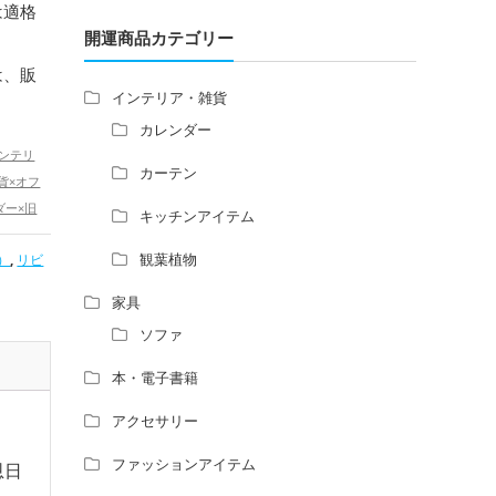
増築して家相の中心軸が変わると、鬼門の
は適格
ダー
方角にあるトイレの位置はずれますか？
開運商品カテゴリー
ー
青澄杏樹 （アオスミアンジュ）先生から
は、販
のご回答です。
ー
インテリア・雑貨
占い師さんは、幽霊を見たことがあります
カレンダー
か？
ンテリ
家相風水の診断・鑑定料金や相場について
カーテン
貨×オフ
家相・風水の鑑定料金の相場が知りたい。
ダー×旧
キッチンアイテム
風水の流派について教えてください。
,
カレン
風水で個人の運勢を占う方法はあります
観葉植物
）
,
リビ
25年（令
か？
,
ッズ
オフ
風水師になるには、どんな勉強をすればい
家具
恋愛運ア
いですか？
ソファ
アップ
本・電子書籍
アクセサリー
ファッションアイテム
恩日