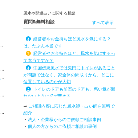
風水や開運占いに関する相談
質問&無料相談
すべて表示
経営者やお金持ちほど風水を気にする？
は、たぶん本当です
経営者やお金持ちほど、風水を気にするっ
て本当ですか？
中国伝統風水では鬼門にトイレがあること
法
が問題ではなく、家全体の間取りから、どこに
）
位置しているのかが大切
トイレのドアも前室のドアも、悪い気が漏
？
れないように必ず閉める
路沖殺対策としては、お庭に道路との垣根
➡
ご相談内容に応じた風水師・占い師を無料で
を造られるとよい
説
紹介
庭を広げると路沖殺（ろちゅうさつ）は防
・
法人・企業様からのご依頼ご相談事例
グ
げますか？
・
個人の方からのご依頼ご相談の事例
プ
トイレ前室のドアの開け閉めについて
！