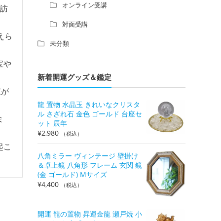
オンライン受講
で訪
対面受講
えら
未分類
宝や
新着開運グッズ＆鑑定
運が
龍 置物 水晶玉 きれいなクリスタ
ル さざれ石 金色 ゴールド 台座セ
ま
ット 辰年
¥
2,980
（税込）
起こ
八角ミラー ヴィンテージ 壁掛け
＆卓上鏡 八角形 フレーム 玄関 鏡
(金 ゴールド) Mサイズ
¥
4,400
（税込）
開運 龍の置物 昇運金龍 瀬戸焼 小