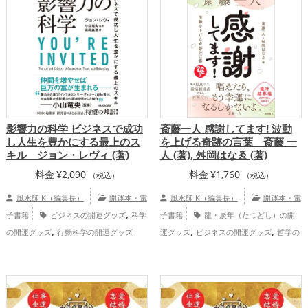
影響力の科学 ビジネスで成功
斎藤一人 感謝してます! 波動
し人生を豊かにする最上のス
を上げる奇跡の言葉 斎藤 一
キル ジョン・レヴィ (著)
人 (著), 舛岡はなゑ (著)
料金
¥
2,090
料金
¥
1,760
（税込）
（税込）
風水師 K（編集長）
開運本・電
風水師 K（編集長）
開運本・電
,
子書籍
ビジネスの開運グッズ
科学
子書籍
龍・辰年（たつどし）の開
,
,
,
の開運グッズ
行動科学の開運グッズ
運グッズ
ビジネスの開運グッズ
哲学の
,
仕事運アップ
開運グッズ
美容の開運グッズ
健康
,
,
運アップ
家庭運・家族運アップ
総合
運・全体運アップ