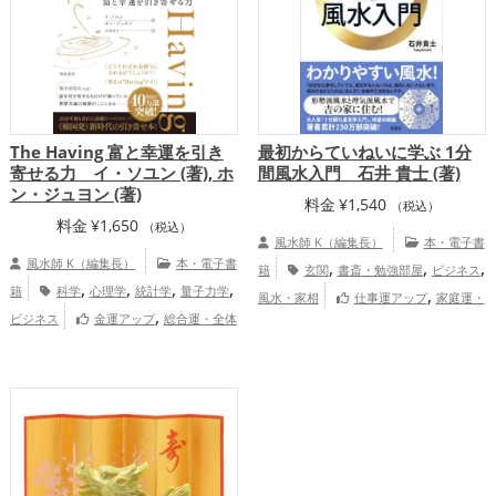
The Having 富と幸運を引き
最初からていねいに学ぶ 1分
寄せる力 イ・ソユン (著), ホ
間風水入門 石井 貴士 (著)
ン・ジュヨン (著)
料金
¥
1,540
（税込）
料金
¥
1,650
（税込）
風水師 K（編集長）
本・電子書
風水師 K（編集長）
本・電子書
,
,
,
籍
玄関
書斎・勉強部屋
ビジネス
,
,
,
,
籍
科学
心理学
統計学
量子力学
,
風水・家相
仕事運アップ
家庭運・
,
ビジネス
金運アップ
総合運・全体
,
家族運アップ
総合運・全体運アップ
運アップ