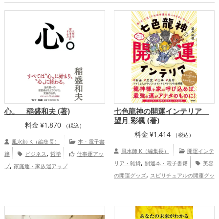
心。 稲盛和夫 (著)
七色龍神の開運インテリア
望月 彩楓 (著)
料金
¥
1,870
（税込）
料金
¥
1,414
（税込）
風水師 K（編集長）
本・電子書
,
風水師 K（編集長）
開運インテ
籍
ビジネス
哲学
仕事運アッ
,
,
リア・雑貨
開運本・電子書籍
美容
プ
家庭運・家族運アップ
,
の開運グッズ
スピリチュアルの開運グッ
,
ズ
リビングの開運グッズ
恋愛運ア
,
,
,
ップ
結婚運アップ
金運アップ
仕事運
,
,
アップ
健康運アップ
家庭運・家族運ア