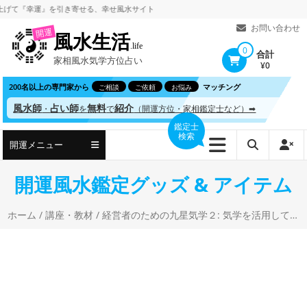
コ
『幸運』を引き寄せる、
幸せ風水サイト
ン
お問い合わせ
開運
風水生活
テ
.life
0
合計
家相風水気学方位占い
ン
¥0
ツ
200名以上の専門家から
マッチング
ご相談
ご依頼
お悩み
へ
風水師
占い師
無料
紹介
・
を
で
（開運方位・家相鑑定士など）➡
ス
鑑定士
検索
キ
開運メニュー
ッ
プ
開運風水鑑定グッズ & アイテム
ホーム
/
講座・教材
/ 経営者のための九星気学２: 気学を活用して会社を成長させる 役に立つお作法 伊藤翠珠 (著)