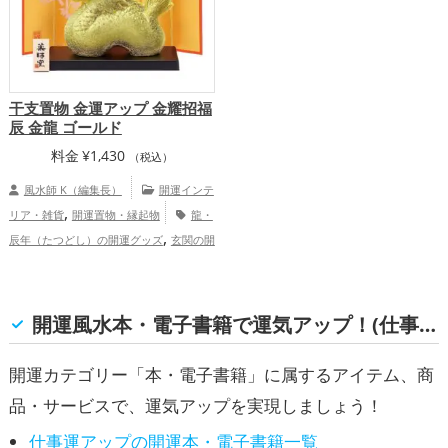
干支置物 金運アップ 金耀招福
辰 金龍 ゴールド
料金
¥
1,430
（税込）
風水師 K（編集長）
開運インテ
,
リア・雑貨
開運置物・縁起物
龍・
,
辰年（たつどし）の開運グッズ
玄関の開
,
,
運グッズ
リビングの開運グッズ
ビジネ
,
スの開運グッズ
旧2024年（令和6年）の
,
,
開運グッズ
金色の開運グッズ
干支・十
開運風水本・電子書籍で運気アップ！(仕事運)
,
二支の開運グッズ
金運アップ
仕事
,
,
運アップ
健康運アップ
家庭運・家族運
開運カテゴリー「本・電子書籍」に属するアイテム、商
,
アップ
総合運・全体運アップ
品・サービスで、運気アップを実現しましょう！
仕事運アップの開運本・電子書籍一覧