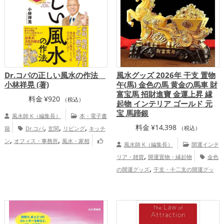
Dr.コパの正しい風水の作法
風水グッズ 2026年 干支 置物
小林祥晃 (著)
午(馬) 金色の馬 黄金の馬車 財
富宝馬 招財進寶 金運上昇 縁
料金
¥
920
（税込）
起物 インテリア ゴールド 元
宝 馬蹄銀
風水師 K（編集長）
本・電子書
,
,
,
料金
¥
14,398
籍
Dr.コパ
玄関
リビング
キッチ
（税込）
,
,
ン
オフィス・事務所
風水・家相
風水師 K（編集長）
開運インテ
,
家庭運・家族運アップ
総合運・全体運ア
,
リア・雑貨
開運置物・縁起物
金色
ップ
,
の開運グッズ
干支・十二支の開運グッ
,
,
ズ
馬・午年（うまどし）の開運グッズ
,
ビジネスの開運グッズ
2026年（令和8
,
年）の開運グッズ
金運アップ
仕事
,
運アップ
総合運・全体運アップ