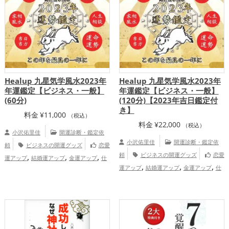
Healup 九星気学風水2023年
Healup 九星気学風水2023年
年運鑑定【ビジネス・一般】
年運鑑定【ビジネス・一般】
(60分)
(120分)【2023年吉日鑑定付
き】
料金
¥
11,000
（税込）
料金
¥
22,000
（税込）
小沢佑里佳
開運診断・鑑定依
小沢佑里佳
開運診断・鑑定依
頼
ビジネスの開運グッズ
恋愛
,
,
,
頼
ビジネスの開運グッズ
恋愛
運アップ
結婚運アップ
金運アップ
仕
,
,
,
,
運アップ
結婚運アップ
金運アップ
仕
事運アップ
総合運・全体運アップ
,
事運アップ
総合運・全体運アップ
Healup（BASE店）
Healup（BASE店）