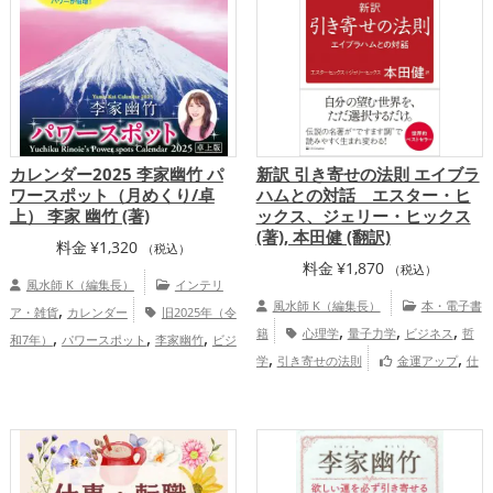
カレンダー2025 李家幽竹 パ
新訳 引き寄せの法則 エイブラ
ワースポット（月めくり/卓
ハムとの対話 エスター・ヒ
上） 李家 幽竹 (著)
ックス、ジェリー・ヒックス
(著), 本田健 (翻訳)
料金
¥
1,320
（税込）
料金
¥
1,870
（税込）
風水師 K（編集長）
インテリ
,
風水師 K（編集長）
本・電子書
ア・雑貨
カレンダー
旧2025年（令
,
,
,
,
,
,
籍
心理学
量子力学
ビジネス
哲
和7年）
パワースポット
李家幽竹
ビジ
,
,
,
,
,
,
学
引き寄せの法則
金運アップ
仕
ネス
富山県
北海道
鳥取県
道央
,
,
,
,
,
事運アップ
総合運・全体運アップ
長野県
道東
甲信越地方
北陸地方
中
,
国地方
恋愛運アップ
結婚運アッ
,
,
,
プ
金運アップ
仕事運アップ
総合運・
全体運アップ