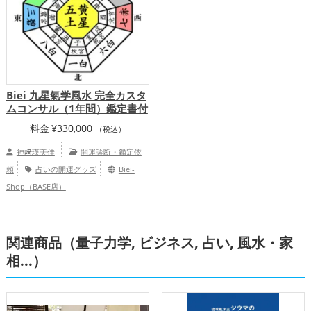
Biei 九星氣学風水 完全カスタ
ムコンサル（1年間）鑑定書付
料金
¥
330,000
（税込）
神﨑瑛美佳
開運診断・鑑定依
頼
占いの開運グッズ
Biei-
Shop（BASE店）
関連商品（量子力学, ビジネス, 占い, 風水・家
相...）