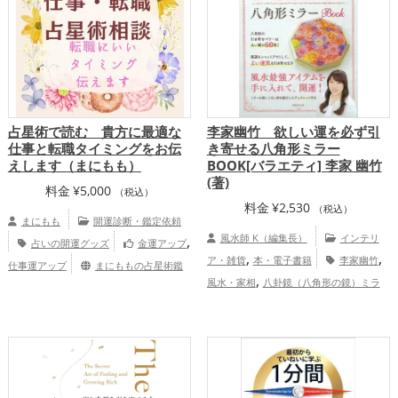
占星術で読む 貴方に最適な
李家幽竹 欲しい運を必ず引
仕事と転職タイミングをお伝
き寄せる八角形ミラー
えします（まにもも）
BOOK[バラエティ] 李家 幽竹
(著)
料金
¥
5,000
（税込）
料金
¥
2,530
（税込）
まにもも
開運診断・鑑定依頼
,
風水師 K（編集長）
インテリ
占いの開運グッズ
金運アップ
,
,
ア・雑貨
本・電子書籍
李家幽竹
仕事運アップ
まにももの占星術鑑
,
風水・家相
八卦鏡（八角形の鏡）ミラ
定
,
,
ー
パワースポット
恋愛運アップ
,
,
結婚運アップ
金運アップ
仕事運アッ
,
,
プ
健康運アップ
家庭運・家族運アッ
,
プ
総合運・全体運アップ