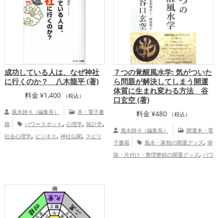
成功している人は、なぜ神社
７つの覚醒風水学: 気がついた
に行くのか？ 八木龍平 (著)
ら問題が解決してしまう開運
体質に生まれ変わる方法 谷
料金
¥
1,400
（税込）
口玄空 (著)
風水師 K（編集長）
本・電子書
料金
¥
480
（税込）
,
,
,
籍
パワースポット
心理学
統計学
風水師 K（編集長）
開運本・電
,
,
,
社会心理学
ビジネス
神社仏閣
スピリ
,
子書籍
風水・家相の開運グッズ
掃
,
チュアル
金運アップ
仕事運アッ
,
除・片付け・整理整頓の開運グッズ
パワ
,
プ
総合運・全体運アップ
,
ースポットの開運グッズ
寝室の開運グッ
,
,
ズ
恋愛運アップ
結婚運アップ
金
,
,
,
運アップ
仕事運アップ
健康運アップ
,
家庭運・家族運アップ
総合運・全体運ア
ップ