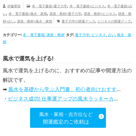
,
,
伊藤翠珠
本・電子書籍×量子力学
本・電子書籍×ビジネス
本・電子書籍×占
,
,
,
,
い
本・電子書籍×風水・家相
講座・教材×量子力学
講座・教材×ビジネス
講座・教
,
,
,
材×占い
講座・教材×風水・家相
量子力学の開運グッズ
ビジネスの開運グッズ
,
占いの開運グッズ
風水・家相の開運グッズ
仕事運アップ
カテゴリー:
本・電子書籍
,
講座・教材
タグ:
量子力学
,
ビジネス
,
占い
,
風水・家
相
風水で運気を上げる!
風水で運気を上げるのに、おすすめの記事や開運方法の
解説です。
➡
風水を基礎から学ぶ入門書、初心者向けおすすめ本
・
ビジネス成功! 仕事運アップの風水ラッキーカラー5選、効果解説
風水・家相・吉方位など
開運鑑定のご依頼は