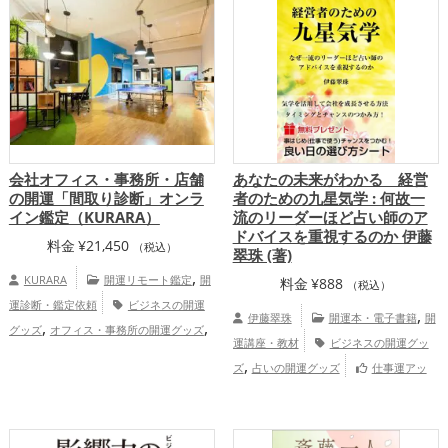
,
ップ
総合運・全体運アップ
会社オフィス・事務所・店舗
あなたの未来がわかる 経営
の開運「間取り診断」オンラ
者のための九星気学 : 何故一
イン鑑定（KURARA）
流のリーダーほど占い師のア
ドバイスを重視するのか 伊藤
料金
¥
21,450
（税込）
翠珠 (著)
,
KURARA
開運リモート鑑定
開
料金
¥
888
（税込）
運診断・鑑定依頼
ビジネスの開運
,
伊藤翠珠
開運本・電子書籍
開
,
,
グッズ
オフィス・事務所の開運グッズ
運講座・教材
ビジネスの開運グッ
,
店舗の開運グッズ
占いの開運グッズ
,
ズ
占いの開運グッズ
仕事運アッ
,
金運アップ
仕事運アップ
慶
プ
愛占舎KURARAの会社企業向け鑑定