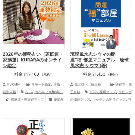
2026年の運勢占い（家庭運・
琉球風水志シウマの開
家族運）KURARAのオンライ
運“福”部屋マニュアル 琉球
ン鑑定
風水志 シウマ (著)
料金
¥
17,160
料金
¥
1,430
（税込）
（税込）
,
KURARA
リモート鑑定
診断・
風水師 K（編集長）
開運本・電
,
,
鑑定依頼
占い
2026年（令和8年）
子書籍
玄関の開運グッズ
リビング
,
,
家庭運・家族運アップ
慶愛占
の開運グッズ
キッチンの開運グッズ
寝
,
,
舎KURARAの個人向け鑑定
室の開運グッズ
トイレの開運グッズ
占
,
いの開運グッズ
風水・家相の開運グッ
,
ズ
家庭運・家族運アップ
総合運・
全体運アップ