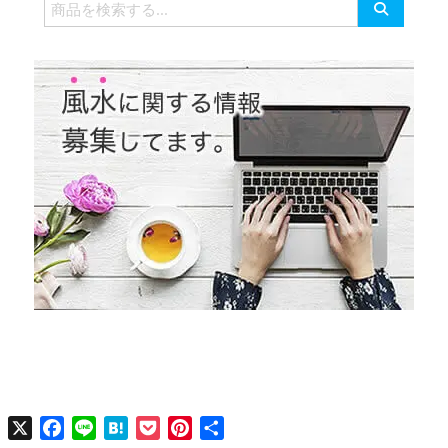
検
索
対
象:
X
Facebook
Line
Hatena
Pocket
Pinterest
共
有