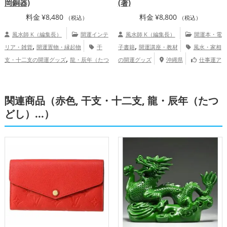
岡銅器)
(著)
料金
¥
8,480
料金
¥
8,800
（税込）
（税込）
風水師 K（編集長）
開運インテ
風水師 K（編集長）
開運本・電
,
,
リア・雑貨
開運置物・縁起物
干
子書籍
開運講座・教材
風水・家相
,
支・十二支の開運グッズ
龍・辰年（たつ
の開運グッズ
沖縄県
仕事運ア
,
,
どし）の開運グッズ
四神（四獣）・五神
ップ
総合運・全体運アップ
,
,
獣の開運グッズ
玄関の開運グッズ
店舗
関連商品（赤色, 干支・十二支, 龍・辰年（たつ
の開運グッズ
金運アップ
どし）...）