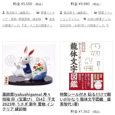
料金
¥
5,500
料金
¥
9,980
（税込）
（税込）
風水師 K（編集長）
開運インテ
風水師 K（編集長）
開運ファッ
,
,
リア・雑貨
開運置物・縁起物
金色
ションアイテム
白色の開運グッズ
,
,
の開運グッズ
干支・十二支の開運グッ
旧2025年（令和7年）の開運グッズ
干
,
,
,
ズ
龍・辰年（たつどし）の開運グッズ
支・十二支の開運グッズ
蛇・巳年（みど
,
,
玄関の開運グッズ
オフィス・事務所の開
し）の開運グッズ
七福神の開運グッズ
,
,
運グッズ
旧2024年（令和6年）の開運グ
金運アップ
総合運・全体運アップ
,
,
ッズ
恋愛運アップ
結婚運アップ
,
,
金運アップ
仕事運アップ
健康運アッ
,
,
プ
家庭運・家族運アップ
総合運・全体
運アップ
薬師窯(yakushigama) 寿々
特製シール付き 貼るだけで願
招福 卯（宝運び）【54】 干支
いがかなう 龍体文字図鑑 森
2023年 うさぎ 新年 置物 イン
美智代 (著)
テリア 縁起物
料金
¥
1,562
（税込）