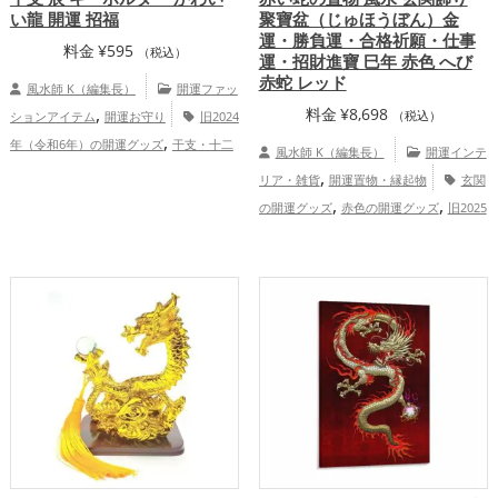
い龍 開運 招福
聚寶盆（じゅほうぼん）金
運・勝負運・合格祈願・仕事
料金
¥
595
（税込）
運・招財進寶 巳年 赤色 へび
赤蛇 レッド
風水師 K（編集長）
開運ファッ
,
料金
¥
8,698
ションアイテム
開運お守り
旧2024
（税込）
,
年（令和6年）の開運グッズ
干支・十二
風水師 K（編集長）
開運インテ
,
支の開運グッズ
龍・辰年（たつどし）の
,
リア・雑貨
開運置物・縁起物
玄関
,
開運グッズ
恋愛運アップ
金運アッ
,
,
の開運グッズ
赤色の開運グッズ
旧2025
,
,
プ
仕事運アップ
総合運・全体運アッ
,
年（令和7年）の開運グッズ
干支・十二
プ
,
支の開運グッズ
蛇・巳年（みどし）の開
,
運グッズ
金運アップ
仕事運アッ
,
プ
健康運アップ