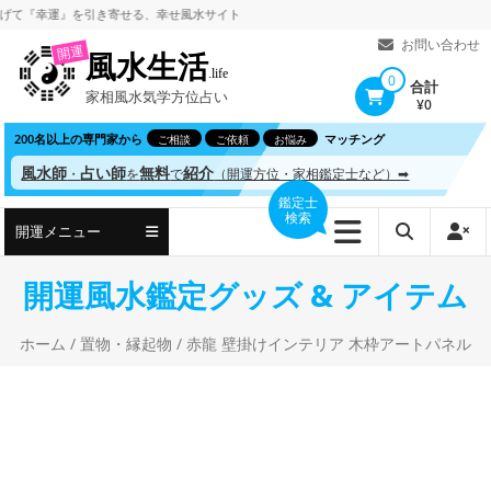
コ
幸運』を引き寄せる、
幸せ風水サイト
ン
お問い合わせ
開運
風水生活
テ
.life
0
合計
家相風水気学方位占い
ン
¥0
ツ
200名以上の専門家から
マッチング
ご相談
ご依頼
お悩み
へ
風水師
占い師
無料
紹介
・
を
で
（開運方位・家相鑑定士など）➡
ス
鑑定士
検索
キ
開運メニュー
ッ
プ
開運風水鑑定グッズ & アイテム
ホーム
/
置物・縁起物
/ 赤龍 壁掛けインテリア 木枠アートパネル