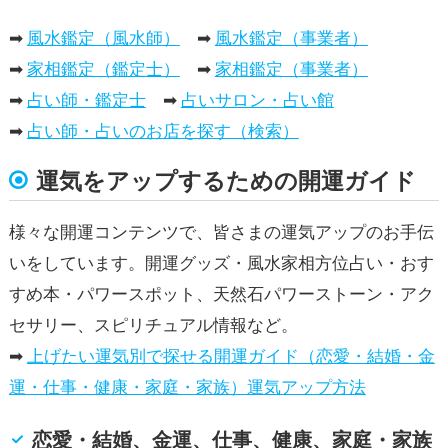
➡
風水鑑定（風水師）
➡
風水鑑定（事業者）
➡
家相鑑定（鑑定士）
➡
家相鑑定（事業者）
➡
占い師・鑑定士
➡
占いサロン・占い館
➡
占い師・占いのお店を探す（検索）
運気をアップするための開運ガイド
様々な開運コンテンツで、皆さまの運気アップのお手伝
いをしています。開運グッズ・風水家相方位占い・おす
すめ本・パワースポット、天然石パワーストーン・アク
セサリー、スピリチュアル情報など。
➡
上げたい運気別で探せる開運ガイド（恋愛・結婚・金
運・仕事・健康・家庭・家族）運気アップ方法
恋愛・結婚、金運、仕事、健康、家庭・家族