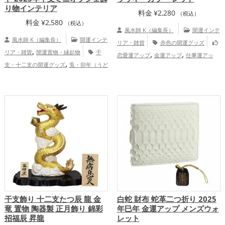
り物インテリア
料金
¥
2,280
（税込）
料金
¥
2,580
（税込）
風水師 K（編集長）
開運インテ
風水師 K（編集長）
開運インテ
リア・雑貨
赤色の開運グッズ
,
リア・雑貨
開運置物・縁起物
干
,
,
恋愛運アップ
金運アップ
仕事運アッ
,
支・十二支の開運グッズ
兎・卯年（うど
,
,
プ
健康運アップ
総合運・全体運アッ
し）の開運グッズ
家庭運・家族運
プ
アップ
干支飾り 十二支たつ辰 龍 金
白蛇 財布 蛇革二つ折り 2025
竜 置物 陶器製 正月飾り 錦彩
年巳年 金運アップ メンズウォ
招福辰 昇龍
レット