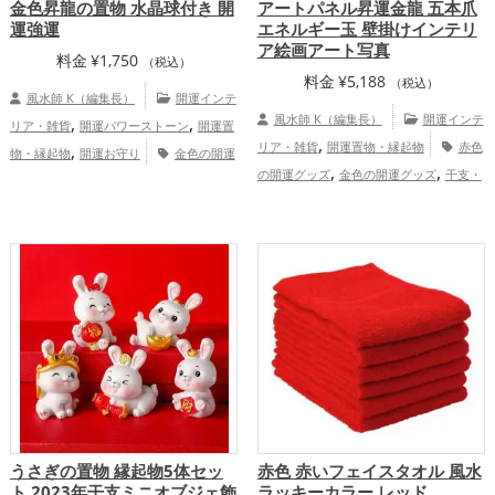
金色昇龍の置物 水晶球付き 開
アートパネル昇運金龍 五本爪
運強運
エネルギー玉 壁掛けインテリ
ア絵画アート写真
料金
¥
1,750
（税込）
料金
¥
5,188
（税込）
風水師 K（編集長）
開運インテ
,
,
風水師 K（編集長）
開運インテ
リア・雑貨
開運パワーストーン
開運置
,
,
リア・雑貨
開運置物・縁起物
赤色
物・縁起物
開運お守り
金色の開運
,
,
,
,
の開運グッズ
金色の開運グッズ
干支・
グッズ
干支・十二支の開運グッズ
龍・
,
十二支の開運グッズ
龍・辰年（たつど
辰年（たつどし）の開運グッズ
金
,
,
,
し）の開運グッズ
玄関の開運グッズ
リ
運アップ
家庭運・家族運アップ
,
ビングの開運グッズ
健康運アップ
総合運・全体運アップ
うさぎの置物 縁起物5体セッ
赤色 赤いフェイスタオル 風水
ト 2023年干支ミニオブジェ飾
ラッキーカラー レッド