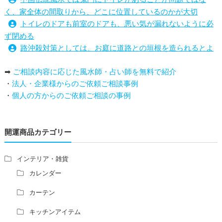
く、家全体の間取りから、どこに位置しているのかが大切
トイレのドアも前室のドアも、悪い気が漏れないように必
ず閉める
路沖殺対策としては、お庭に道路との垣根を造られるとよ
い
➡
ご相談内容に応じた風水師・占い師を無料で紹介
庭を広げると路沖殺（ろちゅうさつ）は防げますか？
・
法人・企業様からのご依頼ご相談事例
トイレ前室のドアの開け閉めについて
・
個人の方からのご依頼ご相談の事例
増築して家相の中心軸が変わると、鬼門の方角にあるトイ
レの位置はずれますか？
青澄杏樹 （アオスミアンジュ）先生からのご回答です。
開運商品カテゴリー
占い師さんは、幽霊を見たことがありますか？
家相風水の診断・鑑定料金や相場について
家相・風水の鑑定料金の相場が知りたい。
インテリア・雑貨
風水の流派について教えてください。
カレンダー
風水で個人の運勢を占う方法はありますか？
カーテン
風水師になるには、どんな勉強をすればいいですか？
キッチンアイテム