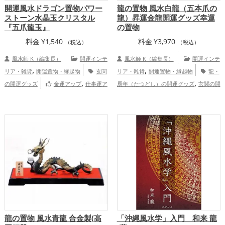
開運風水ドラゴン置物パワー
龍の置物 風水白龍（五本爪の
ストーン水晶玉クリスタル
龍）昇運金龍開運グッズ幸運
『五爪龍玉』
の置物
料金
¥
1,540
料金
¥
3,970
（税込）
（税込）
風水師 K（編集長）
開運インテ
風水師 K（編集長）
開運インテ
,
,
リア・雑貨
開運置物・縁起物
玄関
リア・雑貨
開運置物・縁起物
龍・
,
,
の開運グッズ
金運アップ
仕事運ア
辰年（たつどし）の開運グッズ
玄関の開
,
,
ップ
運グッズ
リビングの開運グッズ
トイレ
,
,
の開運グッズ
白色の開運グッズ
干支・
十二支の開運グッズ
龍の置物 風水青龍 合金製(高
「沖縄風水学」入門 和来 龍