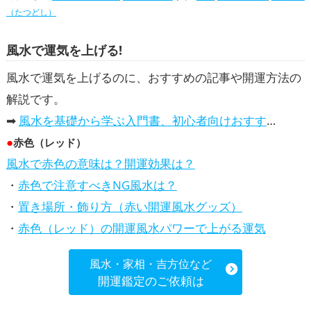
（たつどし）
風水で運気を上げる!
風水で運気を上げるのに、おすすめの記事や開運方法の
解説です。
➡
風水を基礎から学ぶ入門書、初心者向けおすすめ本
●
赤色（レッド）
風水で赤色の意味は？開運効果は？
・
赤色で注意すべきNG風水は？
・
置き場所・飾り方（赤い開運風水グッズ）
・
赤色（レッド）の開運風水パワーで上がる運気
風水・家相・吉方位など
開運鑑定のご依頼は