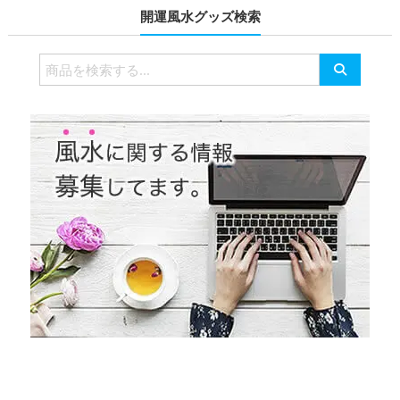
開運風水グッズ検索
検
索
対
象: