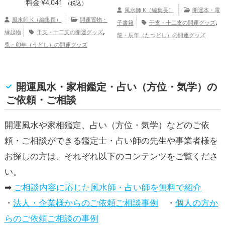
料金
¥
4,041
（税込）
風水師 K（編集長）
開運本・電
風水師 K（編集長）
開運置物・
,
子書籍
干支・十二支の開運グッズ
,
縁起物
干支・十二支の開運グッズ
龍・辰年（たつどし）の開運グッズ
兎・卯年（うどし）の開運グッズ
,
,
恋愛運アップ
結婚運アップ
金運
,
,
アップ
健康運アップ
総合運・全体運ア
ップ
開運風水・家相鑑定・占い（方位・気学）の
ご依頼・ご相談
開運風水や家相鑑定、占い（方位・気学）などのご依
頼・ご相談ができる鑑定士・占い師の先生や事業者様を
お探しの方は、それぞれ以下のコンテンツをご覧くださ
い。
➡
ご相談内容に応じた風水師・占い師を無料で紹介
・
法人・企業様からのご依頼ご相談事例
・
個人の方か
らのご依頼ご相談の事例