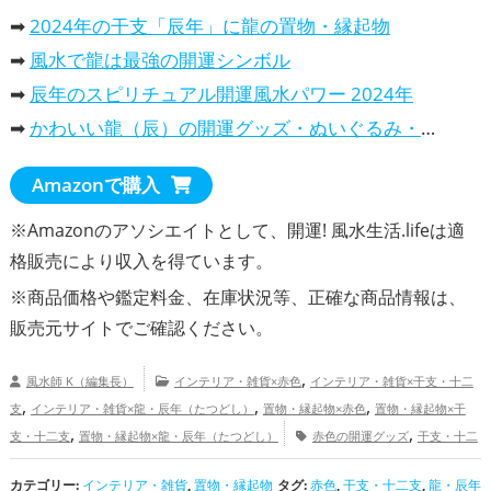
➡
2024年の干支「辰年」に龍の置物・縁起物
➡
風水で龍は最強の開運シンボル
➡
辰年のスピリチュアル開運風水パワー 2024年
➡
かわいい龍（辰）の開運グッズ・ぬいぐるみ・風水置物
Amazonで購入
※Amazonのアソシエイトとして、開運! 風水生活.lifeは適
格販売により収入を得ています。
※商品価格や
鑑定料金
、在庫状況等、正確な商品情報は、
販売元サイトでご確認ください。
,
風水師 K（編集長）
インテリア・雑貨×赤色
インテリア・雑貨×干支・十二
,
,
,
支
インテリア・雑貨×龍・辰年（たつどし）
置物・縁起物×赤色
置物・縁起物×干
,
,
支・十二支
置物・縁起物×龍・辰年（たつどし）
赤色の開運グッズ
干支・十二
,
支の開運グッズ
龍・辰年（たつどし）の開運グッズ
カテゴリー:
インテリア・雑貨
,
置物・縁起物
タグ:
赤色
,
干支・十二支
,
龍・辰年