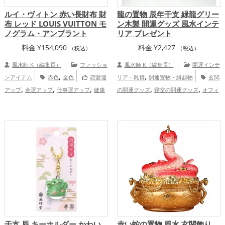
ルイ・ヴィトン 赤い長財布 財
龍の置物 辰年干支 緑龍グリー
布 レッド LOUIS VUITTON モ
ン木製 開運グッズ 風水インテ
ノグラム・アンプラント
リア プレゼント
料金
¥
154,090
料金
¥
2,427
（税込）
（税込）
風水師 K（編集長）
ファッショ
風水師 K（編集長）
開運インテ
,
,
ンアイテム
赤色
金色
恋愛運
リア・雑貨
開運置物・縁起物
玄関
,
,
,
,
,
アップ
金運アップ
仕事運アップ
健康
の開運グッズ
寝室の開運グッズ
オフィ
,
,
,
運アップ
家庭運・家族運アップ
総合
ス・事務所の開運グッズ
店舗の開運グッ
,
,
運・全体運アップ
ズ
旧2024年（令和6年）の開運グッズ
,
緑色の開運グッズ
干支・十二支の開運グ
,
ッズ
龍・辰年（たつどし）の開運グッ
,
,
ズ
金運アップ
仕事運アップ
家庭
,
運・家族運アップ
総合運・全体運アッ
プ
干支 辰 キーホルダー かわい
赤い蛇の置物 風水 玄関飾り