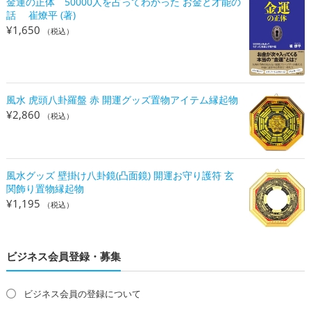
金運の正体 50000人を占ってわかった お金と才能の
話 崔燎平 (著)
¥
1,650
（税込）
風水 虎頭八卦羅盤 赤 開運グッズ置物アイテム縁起物
¥
2,860
（税込）
風水グッズ 壁掛け八卦鏡(凸面鏡) 開運お守り護符 玄
関飾り置物縁起物
¥
1,195
（税込）
ビジネス会員登録・募集
ビジネス会員の登録について