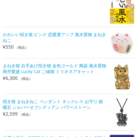
かわいい招き猫 ピンク 恋愛運アップ 風水置物 まねき
ねこ
¥
550
（税込）
まねき猫 右手あげ招き猫 金色ゴールド 陶器 風水置物
商売繁盛 Lucky Cat ご縁猫 ミリオネアキャット
¥
6,300
（税込）
招き猫 まねきねこ ペンダント ネックレス お守り 銀
曜石 シルバーオブシディアン パワーストーン
¥
2,599
（税込）