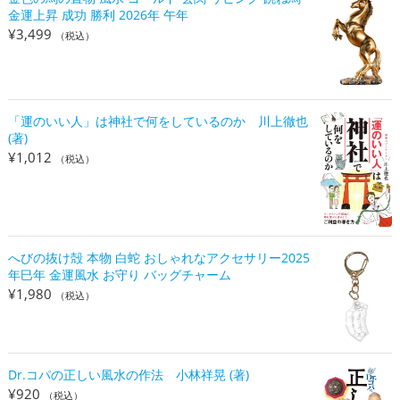
金運上昇 成功 勝利 2026年 午年
¥
3,499
（税込）
「運のいい人」は神社で何をしているのか 川上徹也
(著)
¥
1,012
（税込）
へびの抜け殻 本物 白蛇 おしゃれなアクセサリー2025
年巳年 金運風水 お守り バッグチャーム
¥
1,980
（税込）
Dr.コパの正しい風水の作法 小林祥晃 (著)
¥
920
（税込）