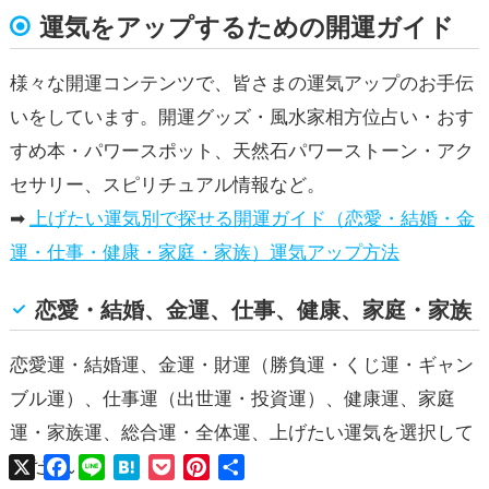
運気をアップするための開運ガイド
様々な開運コンテンツで、皆さまの運気アップのお手伝
いをしています。開運グッズ・風水家相方位占い・おす
すめ本・パワースポット、天然石パワーストーン・アク
セサリー、スピリチュアル情報など。
➡
上げたい運気別で探せる開運ガイド（恋愛・結婚・金
運・仕事・健康・家庭・家族）運気アップ方法
恋愛・結婚、金運、仕事、健康、家庭・家族
恋愛運・結婚運、金運・財運（勝負運・くじ運・ギャン
ブル運）、仕事運（出世運・投資運）、健康運、家庭
運・家族運、総合運・全体運、上げたい運気を選択して
X
Facebook
Line
Hatena
Pocket
Pinterest
共
ください。
有