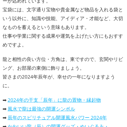
ーが込めれています。
宝袋には、文字通り宝物や貴金属など物品を入れる袋と
いう以外に、知識や技能、アイディア・才能など、大切
なものを蓄えるという意味もあります。
仕事や学業に関する成果や運気を上げたい方にもおすす
めですよ。
龍と相性の良い方位・方角は、東ですので、玄関やリビ
ング、お部屋の東側に飾りましょう。
皆さまの2024年辰年が、幸せの一年になりますよう
に。
➡
2024年の干支「辰年」に龍の置物・縁起物
➡
風水で龍は最強の開運シンボル
➡
辰年のスピリチュアル開運風水パワー 2024年
➡
かわいい龍（辰）の開運グッズ・ぬいぐるみ・風水置物