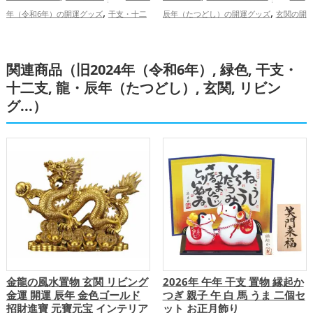
,
,
年（令和6年）の開運グッズ
干支・十二
辰年（たつどし）の開運グッズ
玄関の開
,
,
,
支の開運グッズ
龍・辰年（たつどし）の
運グッズ
リビングの開運グッズ
八卦鏡
,
,
開運グッズ
恋愛運アップ
金運アッ
（八角形の鏡）ミラーの開運グッズ
干
,
,
関連商品（旧2024年（令和6年）, 緑色, 干支・
プ
仕事運アップ
総合運・全体運アッ
支・十二支の開運グッズ
金運アッ
プ
プ
十二支, 龍・辰年（たつどし）, 玄関, リビン
グ...）
金龍の風水置物 玄関 リビング
2026年 午年 干支 置物 縁起か
金運 開運 辰年 金色ゴールド
つぎ 親子 午 白 馬 うま 二個セ
招財進寶 元寶元宝 インテリア
ット お正月飾り