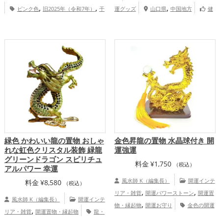
,
,
,
ピンク色
旧2025年（令和7年）
干
運グッズ
山口県
中国地方
健
,
,
支・十二支
蛇・巳年（みどし）
恋
康運アップ
家庭運・家族運アップ
,
,
,
愛運アップ
結婚運アップ
金運アップ
,
,
健康運アップ
家庭運・家族運アップ
総
合運・全体運アップ
緑色 かわいい龍の置物 おしゃ
金色昇龍の置物 水晶球付き 開
れな虹色クリスタル装飾 緑龍
運強運
グリーンドラゴン スピリチュ
料金
¥
1,750
（税込）
アルパワー 幸運
風水師 K（編集長）
開運インテ
料金
¥
8,580
（税込）
,
,
リア・雑貨
開運パワーストーン
開運置
風水師 K（編集長）
開運インテ
,
物・縁起物
開運お守り
金色の開運
,
リア・雑貨
開運置物・縁起物
龍・
,
,
グッズ
干支・十二支の開運グッズ
龍・