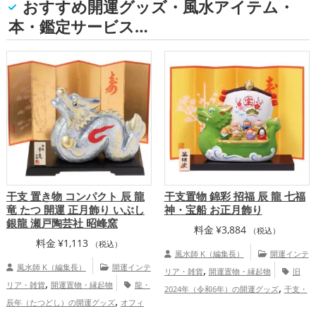
おすすめ開運グッズ・風水アイテム・
本・鑑定サービス…
干支 置き物 コンパクト 辰 龍
干支置物 錦彩 招福 辰 龍 七福
竜 たつ 開運 正月飾り いぶし
神・宝船 お正月飾り
銀龍 瀬戸陶芸社 昭峰窯
料金
¥
3,884
（税込）
料金
¥
1,113
（税込）
風水師 K（編集長）
開運インテ
風水師 K（編集長）
開運インテ
,
リア・雑貨
開運置物・縁起物
旧
,
リア・雑貨
開運置物・縁起物
龍・
,
2024年（令和6年）の開運グッズ
干支・
,
辰年（たつどし）の開運グッズ
オフィ
,
十二支の開運グッズ
龍・辰年（たつど