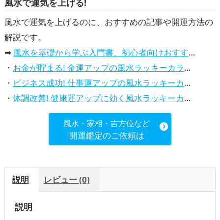
風水で運気を上げる!
,
アップ
健康運アップ
風水で運気を上げるのに、おすすめの記事や開運方法の
解説です。
➡
風水を基礎から学ぶ入門書、初心者向けおすすめ本
・
お金が貯まる! 金運アップの風水ラッキーカラー5選、効果解説
・
ビジネス成功! 仕事運アップの風水ラッキーカラー5選、効果解説
・
体調改善! 健康運アップに効く風水ラッキーカラー5選、効果と活用法を解説
風水・家相・吉方位など
開運鑑定のご依頼は
説明
レビュー (0)
説明