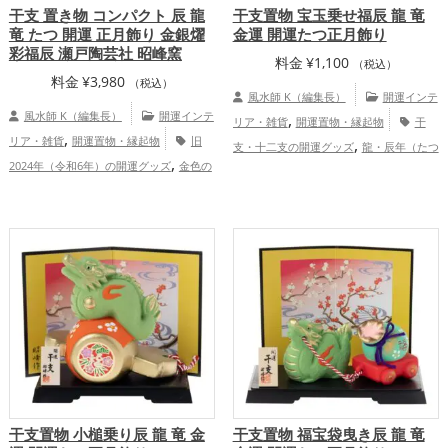
干支 置き物 コンパクト 辰 龍
干支置物 宝玉乗せ福辰 龍 竜
竜 たつ 開運 正月飾り 金銀燿
金運 開運たつ正月飾り
彩福辰 瀬戸陶芸社 昭峰窯
料金
¥
1,100
（税込）
料金
¥
3,980
（税込）
風水師 K（編集長）
開運インテ
風水師 K（編集長）
開運インテ
,
リア・雑貨
開運置物・縁起物
干
,
リア・雑貨
開運置物・縁起物
旧
,
支・十二支の開運グッズ
龍・辰年（たつ
,
2024年（令和6年）の開運グッズ
金色の
,
,
どし）の開運グッズ
玄関の開運グッズ
,
,
開運グッズ
銀色の開運グッズ
干支・十
,
リビングの開運グッズ
旧2024年（令和6
,
二支の開運グッズ
龍・辰年（たつどし）
,
,
年）の開運グッズ
金色の開運グッズ
緑
,
の開運グッズ
オフィス・事務所の開運グ
,
色の開運グッズ
金運アップ
健康運
,
,
ッズ
金運アップ
仕事運アップ
家
アップ
庭運・家族運アップ
干支置物 小槌乗り辰 龍 竜 金
干支置物 福宝袋曳き辰 龍 竜