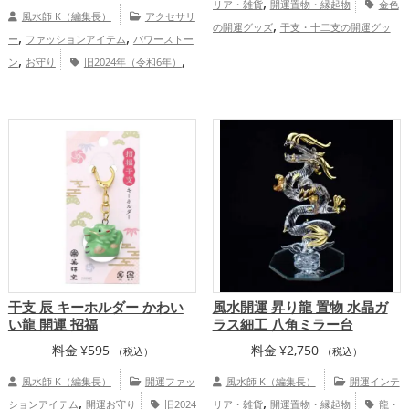
,
リア・雑貨
開運置物・縁起物
金色
風水師 K（編集長）
アクセサリ
,
の開運グッズ
干支・十二支の開運グッ
,
,
ー
ファッションアイテム
パワーストー
,
,
ズ
龍・辰年（たつどし）の開運グッズ
,
,
ン
お守り
旧2024年（令和6年）
,
飲食店の開運グッズ
金運アップ
仕
,
,
金色
干支・十二支
龍・辰年（たつど
,
,
事運アップ
健康運アップ
家庭運・家族
,
,
し）
恋愛運アップ
金運アップ
仕
運アップ
,
,
事運アップ
家庭運・家族運アップ
総合
運・全体運アップ
干支 辰 キーホルダー かわい
風水開運 昇り龍 置物 水晶ガ
い龍 開運 招福
ラス細工 八角ミラー台
料金
¥
595
料金
¥
2,750
（税込）
（税込）
風水師 K（編集長）
開運ファッ
風水師 K（編集長）
開運インテ
,
,
ションアイテム
開運お守り
旧2024
リア・雑貨
開運置物・縁起物
龍・