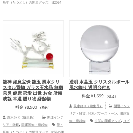
,
辰年（たつどし）の開運グッズ
旧2024
辰年（たつどし）の開運グッズ
金
,
年（令和6年）の開運グッズ
緑色の開運
,
運アップ
家庭運・家族運アップ
,
グッズ
干支・十二支の開運グッズ
,
,
恋愛運アップ
金運アップ
仕事運アッ
,
,
プ
健康運アップ
家庭運・家族運アッ
プ
龍神 如意宝珠 龍玉 風水クリ
透明 水晶玉 クリスタルボール
スタル置物 ガラス玉水晶 無病
風水飾り 透明台付き
息災 健康 恋愛 出世 お金 所願
料金
¥
1,699
（税込）
成就 幸運 贈り物 縁起物
風水師 K（編集長）
開運インテ
料金
¥
8,900
（税込）
,
,
リア・雑貨
開運パワーストーン
開運置
風水師 K（編集長）
開運インテ
,
物・縁起物
玄関の開運グッズ
リビ
,
リア・雑貨
開運置物・縁起物
龍・
,
ングの開運グッズ
恋愛運アップ
結
,
辰年（たつどし）の開運グッズ
玄関の開