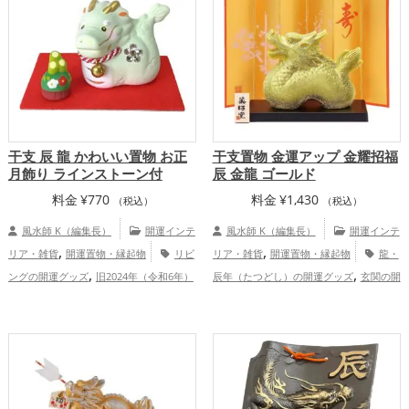
,
ップ
家庭運・家族運アップ
干支 辰 龍 かわいい置物 お正
干支置物 金運アップ 金耀招福
月飾り ラインストーン付
辰 金龍 ゴールド
料金
¥
770
料金
¥
1,430
（税込）
（税込）
風水師 K（編集長）
開運インテ
風水師 K（編集長）
開運インテ
,
,
リア・雑貨
開運置物・縁起物
リビ
リア・雑貨
開運置物・縁起物
龍・
,
,
ングの開運グッズ
旧2024年（令和6年）
辰年（たつどし）の開運グッズ
玄関の開
,
,
,
,
の開運グッズ
緑色の開運グッズ
干支・
運グッズ
リビングの開運グッズ
ビジネ
,
,
十二支の開運グッズ
龍・辰年（たつど
スの開運グッズ
旧2024年（令和6年）の
,
,
,
し）の開運グッズ
玄関の開運グッズ
開運グッズ
金色の開運グッズ
干支・十
,
,
健康運アップ
家庭運・家族運アッ
二支の開運グッズ
金運アップ
仕事
,
,
,
プ
総合運・全体運アップ
運アップ
健康運アップ
家庭運・家族運