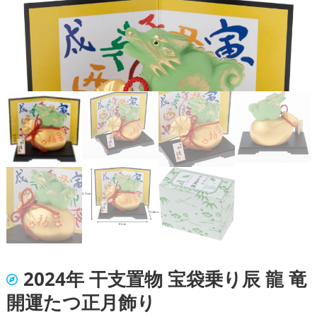
2024年 干支置物 宝袋乗り辰 龍 竜
開運たつ正月飾り