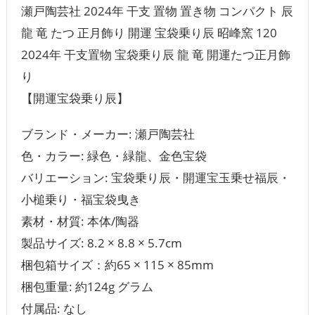
瀬戸陶芸社 2024年 干支 置物 置き物 コンパクト 辰
龍 竜 たつ 正月飾り 開運 宝袋乗り辰 昭峰窯 120
2024年 干支置物 宝袋乗り辰 龍 竜 開運たつ正月飾
り
【開運宝袋乗り辰】
ブランド・メーカー: 瀬戸陶芸社
色・カラー: 緑色・緑龍、金色宝袋
バリエーション: 宝袋乗り辰・開運宝玉乗せ福辰・
小槌乗り・福宝袋曳き
素材・材質: 本体/陶器
製品サイズ: 8.2 × 8.8 × 5.7cm
梱包箱サイズ：約65 × 115 × 85mm
梱包重量: 約124g グラム
付属品: なし