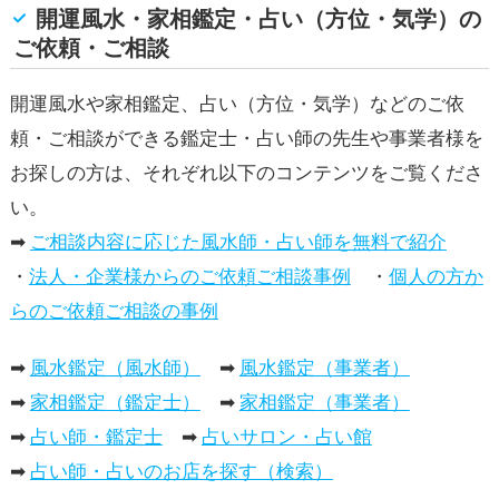
開運風水・家相鑑定・占い（方位・気学）の
ご依頼・ご相談
開運風水や家相鑑定、占い（方位・気学）などのご依
頼・ご相談ができる鑑定士・占い師の先生や事業者様を
お探しの方は、それぞれ以下のコンテンツをご覧くださ
い。
➡
ご相談内容に応じた風水師・占い師を無料で紹介
・
法人・企業様からのご依頼ご相談事例
・
個人の方か
らのご依頼ご相談の事例
➡
風水鑑定（風水師）
➡
風水鑑定（事業者）
➡
家相鑑定（鑑定士）
➡
家相鑑定（事業者）
➡
占い師・鑑定士
➡
占いサロン・占い館
➡
占い師・占いのお店を探す（検索）