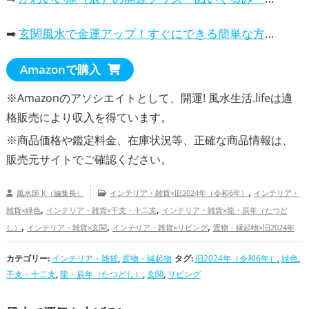
➡
玄関風水で金運アップ！すぐにできる簡単な方法
Amazonで購入
※Amazonのアソシエイトとして、開運! 風水生活.lifeは適
格販売により収入を得ています。
※商品価格や
鑑定料金
、在庫状況等、正確な商品情報は、
販売元サイトでご確認ください。
,
風水師 K（編集長）
インテリア・雑貨×旧2024年（令和6年）
インテリア・
,
,
雑貨×緑色
インテリア・雑貨×干支・十二支
インテリア・雑貨×龍・辰年（たつど
,
,
,
し）
インテリア・雑貨×玄関
インテリア・雑貨×リビング
置物・縁起物×旧2024年
,
,
,
（令和6年）
置物・縁起物×緑色
置物・縁起物×干支・十二支
置物・縁起物×龍・辰
カテゴリー:
インテリア・雑貨
,
,
置物・縁起物
,
タグ:
旧2024年（令和6年）
,
緑色
,
年（たつどし）
置物・縁起物×玄関
置物・縁起物×リビング
旧2024年（令和6
干支・十二支
,
龍・辰年（たつどし）
,
玄関
,
リビング
,
,
,
年）の開運グッズ
緑色の開運グッズ
干支・十二支の開運グッズ
龍・辰年（たつど
,
,
,
し）の開運グッズ
玄関の開運グッズ
リビングの開運グッズ
金運アップ
仕事運