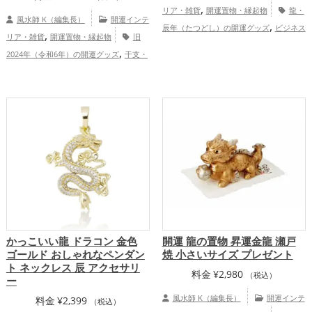
,
リア・雑貨
開運置物・縁起物
龍・
風水師 K（編集長）
開運インテ
,
辰年（たつどし）の開運グッズ
ビジネス
,
リア・雑貨
開運置物・縁起物
旧
,
の開運グッズ
旧2024年（令和6年）の開
,
2024年（令和6年）の開運グッズ
干支・
,
,
運グッズ
金色の開運グッズ
緑色の開運
,
十二支の開運グッズ
龍・辰年（たつど
,
グッズ
干支・十二支の開運グッズ
,
,
し）の開運グッズ
玄関の開運グッズ
リ
,
,
金運アップ
仕事運アップ
健康運アッ
,
ビングの開運グッズ
金運アップ
仕
,
プ
家庭運・家族運アップ
,
,
事運アップ
健康運アップ
家庭運・家族
,
運アップ
総合運・全体運アップ
かっこいい龍 ドラコン 金色
開運 龍の置物 昇運金龍 瀬戸
ゴールド おしゃれなペンダン
焼 小さいサイズ プレゼント
ト ネックレス 辰 アクセサリ
料金
¥
2,980
（税込）
ー
風水師 K（編集長）
開運インテ
料金
¥
2,399
（税込）