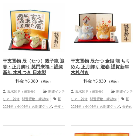
,
,
運グッズ
恋愛運アップ
金運アッ
ングの開運グッズ
仕事運アップ
健
,
,
,
,
プ
仕事運アップ
健康運アップ
家庭
康運アップ
家庭運・家族運アップ
,
運・家族運アップ
総合運・全体運アッ
プ
干支置物 辰（たつ）親子龍 迎
干支置物 辰たつ 金銀 龍 ちり
春・正月飾り 笑門来福・謹賀
めん 正月飾り 迎春 謹賀新年
新年 木札つき 日本製
木札付き
料金
¥
6,380
料金
¥
5,830
（税込）
（税込）
風水師 K（編集長）
開運インテ
風水師 K（編集長）
開運インテ
,
,
リア・雑貨
開運置物・縁起物
旧
リア・雑貨
開運置物・縁起物
旧
,
,
2024年（令和6年）の開運グッズ
干支・
2024年（令和6年）の開運グッズ
金色の
,
,
,
十二支の開運グッズ
龍・辰年（たつど
開運グッズ
銀色の開運グッズ
干支・十
,
,
し）の開運グッズ
仕事運アップ
健
二支の開運グッズ
龍・辰年（たつどし）
,
,
康運アップ
家庭運・家族運アップ
の開運グッズ
金運アップ
仕事運ア