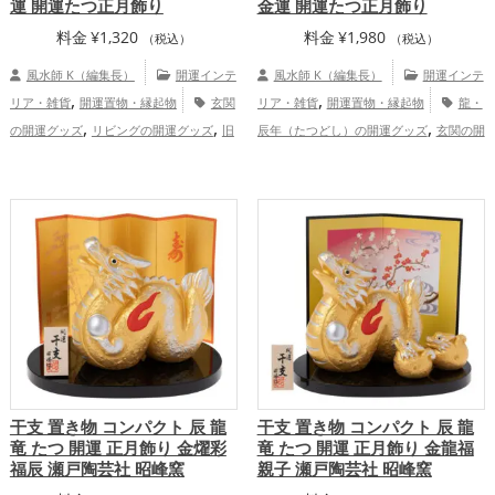
運 開運たつ正月飾り
金運 開運たつ正月飾り
料金
¥
1,320
料金
¥
1,980
（税込）
（税込）
風水師 K（編集長）
開運インテ
風水師 K（編集長）
開運インテ
,
,
リア・雑貨
開運置物・縁起物
玄関
リア・雑貨
開運置物・縁起物
龍・
,
,
,
の開運グッズ
リビングの開運グッズ
旧
辰年（たつどし）の開運グッズ
玄関の開
,
,
,
2024年（令和6年）の開運グッズ
緑色の
運グッズ
リビングの開運グッズ
旧2024
,
,
,
開運グッズ
干支・十二支の開運グッズ
年（令和6年）の開運グッズ
緑色の開運
,
龍・辰年（たつどし）の開運グッズ
グッズ
干支・十二支の開運グッズ
,
,
,
,
金運アップ
仕事運アップ
健康運
金運アップ
健康運アップ
家庭運・家族
,
アップ
家庭運・家族運アップ
運アップ
干支 置き物 コンパクト 辰 龍
干支 置き物 コンパクト 辰 龍
竜 たつ 開運 正月飾り 金燿彩
竜 たつ 開運 正月飾り 金龍福
福辰 瀬戸陶芸社 昭峰窯
親子 瀬戸陶芸社 昭峰窯