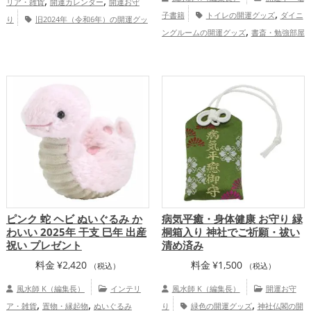
,
,
リア・雑貨
開運カレンダー
開運お守
,
子書籍
トイレの開運グッズ
ダイニ
り
旧2024年（令和6年）の開運グッ
,
,
ングルームの開運グッズ
書斎・勉強部屋
ズ
金運アップ
家庭運・家族運アッ
,
,
の開運グッズ
オフィス・事務所の開運グ
プ
総合運・全体運アップ
,
,
ッズ
風水・家相の開運グッズ
Dr.コパ
,
,
の開運グッズ
玄関の開運グッズ
リビン
,
,
グの開運グッズ
キッチンの開運グッズ
,
寝室の開運グッズ
恋愛運アップ
結
,
,
,
婚運アップ
金運アップ
仕事運アップ
,
,
健康運アップ
家庭運・家族運アップ
総
合運・全体運アップ
ピンク 蛇 ヘビ ぬいぐるみ か
病気平癒・身体健康 お守り 緑
わいい 2025年 干支 巳年 出産
桐箱入り 神社でご祈願・祓い
祝い プレゼント
清め済み
料金
¥
2,420
料金
¥
1,500
（税込）
（税込）
風水師 K（編集長）
インテリ
風水師 K（編集長）
開運お守
,
,
,
ア・雑貨
置物・縁起物
ぬいぐるみ
り
緑色の開運グッズ
神社仏閣の開