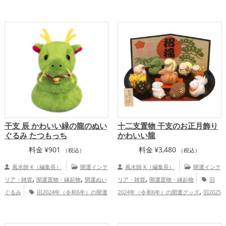
,
ス・事務所の開運グッズ
旧2024年（令
,
し）の開運グッズ
七福神の開運グッズ
,
,
和6年）の開運グッズ
銀色の開運グッズ
,
,
金運アップ
仕事運アップ
健康運
干支・十二支の開運グッズ
仕事運
,
,
アップ
家庭運・家族運アップ
総合運・
,
,
アップ
健康運アップ
家庭運・家族運ア
全体運アップ
ップ
干支 辰 かわいい緑の龍のぬい
十二支置物 干支のお正月飾り
ぐるみ たつもっち
かわいい龍
料金
¥
901
料金
¥
3,480
（税込）
（税込）
風水師 K（編集長）
開運インテ
風水師 K（編集長）
開運インテ
,
,
,
リア・雑貨
開運置物・縁起物
開運ぬい
リア・雑貨
開運置物・縁起物
旧
,
ぐるみ
旧2024年（令和6年）の開運
2024年（令和6年）の開運グッズ
旧2025
,
,
,
グッズ
緑色の開運グッズ
干支・十二支
年（令和7年）の開運グッズ
干支・十二
,
,
,
の開運グッズ
龍・辰年（たつどし）の開
支の開運グッズ
玄関の開運グッズ
リビ