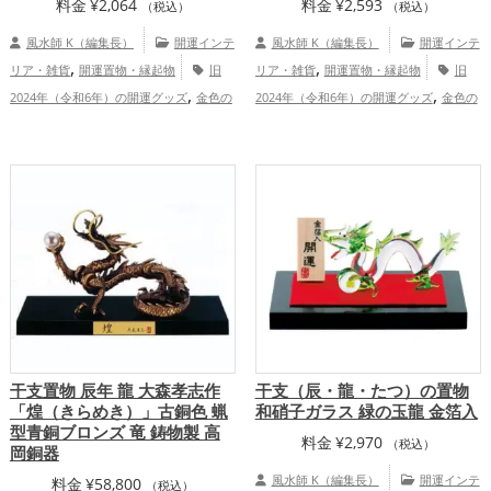
料金
¥
2,064
料金
¥
2,593
（税込）
（税込）
風水師 K（編集長）
開運インテ
風水師 K（編集長）
開運インテ
,
,
リア・雑貨
開運置物・縁起物
旧
リア・雑貨
開運置物・縁起物
旧
,
,
2024年（令和6年）の開運グッズ
金色の
2024年（令和6年）の開運グッズ
金色の
,
,
,
,
開運グッズ
干支・十二支の開運グッズ
開運グッズ
干支・十二支の開運グッズ
,
,
龍・辰年（たつどし）の開運グッズ
ビジ
龍・辰年（たつどし）の開運グッズ
ビジ
,
,
ネスの開運グッズ
オフィス・事務所の開
ネスの開運グッズ
オフィス・事務所の開
,
,
運グッズ
金運アップ
仕事運アッ
運グッズ
金運アップ
仕事運アッ
,
,
,
プ
健康運アップ
家庭運・家族運アッ
プ
家庭運・家族運アップ
プ
干支置物 辰年 龍 大森孝志作
干支（辰・龍・たつ）の置物
「煌（きらめき）」古銅色 蝋
和硝子ガラス 緑の玉龍 金箔入
型青銅ブロンズ 竜 鋳物製 高
料金
¥
2,970
（税込）
岡銅器
風水師 K（編集長）
開運インテ
料金
¥
58,800
（税込）