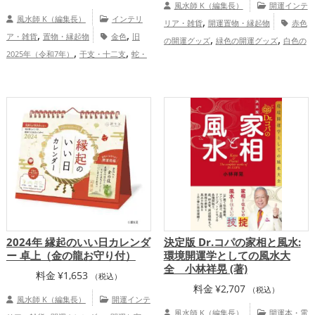
風水師 K（編集長）
開運インテ
風水師 K（編集長）
インテリ
,
リア・雑貨
開運置物・縁起物
赤色
,
,
ア・雑貨
置物・縁起物
金色
旧
,
,
の開運グッズ
緑色の開運グッズ
白色の
,
,
2025年（令和7年）
干支・十二支
蛇・
,
,
開運グッズ
干支・十二支の開運グッズ
,
,
,
巳年（みどし）
玄関
リビング
瓢箪(ひ
,
龍・辰年（たつどし）の開運グッズ
オレ
,
ょうたん)
金運アップ
仕事運アッ
,
ンジ色の開運グッズ
旧2024年（令和6
,
,
プ
健康運アップ
家庭運・家族運アッ
,
年）の開運グッズ
恋愛運アップ
結
,
プ
総合運・全体運アップ
,
,
,
婚運アップ
金運アップ
仕事運アップ
,
,
健康運アップ
家庭運・家族運アップ
総
合運・全体運アップ
2024年 縁起のいい日カレンダ
決定版 Dr.コパの家相と風水:
ー 卓上（金の龍お守り付）
環境開運学としての風水大
全 小林祥晃 (著)
料金
¥
1,653
（税込）
料金
¥
2,707
（税込）
風水師 K（編集長）
開運インテ
風水師 K（編集長）
開運本・電