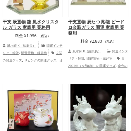
干支 辰置物 龍 風水クリスタ
干支置物 辰たつ 彫龍 ビード
ル ガラス 家庭用 業務用
ロ金彩ガラス 開運 家庭用 業
務用
料金
¥
1,936
（税込）
料金
¥
2,880
（税込）
風水師 K（編集長）
開運インテ
,
風水師 K（編集長）
開運インテ
リア・雑貨
開運置物・縁起物
玄関
,
,
,
リア・雑貨
開運置物・縁起物
旧
の開運グッズ
リビングの開運グッズ
旧
,
,
2024年（令和6年）の開運グッズ
金色の
2024年（令和6年）の開運グッズ
金色の
,
,
,
,
開運グッズ
干支・十二支の開運グッズ
開運グッズ
干支・十二支の開運グッズ
龍・辰年（たつどし）の開運グッズ
龍・辰年（たつどし）の開運グッズ
,
,
家庭運・家族運アップ
恋愛運アップ
結婚運アップ
金運
,
アップ
家庭運・家族運アップ