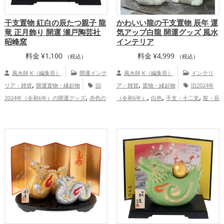
干支置物 紅白の辰たつ親子 龍
かわいい龍の干支置物 辰年 運
竜 正月飾り 開運 瀬戸陶芸社
気アップ白龍 開運グッズ 風水
昭峰窯
インテリア
料金
¥
1,100
料金
¥
4,999
（税込）
（税込）
風水師 K（編集長）
開運インテ
風水師 K（編集長）
インテリ
,
,
リア・雑貨
開運置物・縁起物
旧
ア・雑貨
置物・縁起物
旧2024年
,
,
,
,
2024年（令和6年）の開運グッズ
赤色の
（令和6年）
白色
干支・十二支
龍・辰
,
,
,
,
,
開運グッズ
白色の開運グッズ
干支・十
年（たつどし）
玄関
寝室
オフィス・
,
,
,
二支の開運グッズ
龍・辰年（たつどし）
事務所
店舗
恋愛運アップ
金運ア
,
,
,
,
の開運グッズ
玄関の開運グッズ
リビン
ップ
仕事運アップ
家庭運・家族運アッ
,
,
グの開運グッズ
健康運アップ
家庭
プ
総合運・全体運アップ
運・家族運アップ