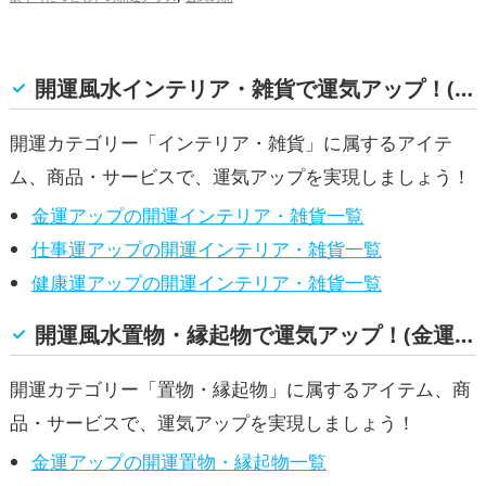
,
,
,
婚運アップ
金運アップ
仕事運アップ
,
運グッズ
旧2024年（令和6年）の開運グ
,
,
健康運アップ
家庭運・家族運アップ
総
,
,
ッズ
赤色の開運グッズ
干支・十二支の
合運・全体運アップ
,
開運グッズ
恋愛運アップ
金運アッ
開運風水インテリア・雑貨で運気アップ！(金運, 仕事運, 健康運)
,
,
,
プ
仕事運アップ
健康運アップ
家庭
運・家族運アップ
開運カテゴリー「インテリア・雑貨」に属するアイテ
ム、商品・サービスで、運気アップを実現しましょう！
金運アップの開運インテリア・雑貨一覧
仕事運アップの開運インテリア・雑貨一覧
健康運アップの開運インテリア・雑貨一覧
開運風水置物・縁起物で運気アップ！(金運, 仕事運, 健康運)
開運カテゴリー「置物・縁起物」に属するアイテム、商
品・サービスで、運気アップを実現しましょう！
金運アップの開運置物・縁起物一覧