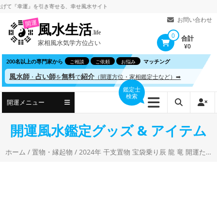
コ
幸運』を引き寄せる、
幸せ風水サイト
ン
お問い合わせ
開運
風水生活
テ
.life
0
合計
家相風水気学方位占い
ン
¥0
ツ
200名以上の専門家から
マッチング
ご相談
ご依頼
お悩み
へ
風水師
占い師
無料
紹介
・
を
で
（開運方位・家相鑑定士など）➡
ス
鑑定士
検索
キ
開運メニュー
ッ
プ
開運風水鑑定グッズ & アイテム
ホーム
/
置物・縁起物
/ 2024年 干支置物 宝袋乗り辰 龍 竜 開運たつ正月飾り