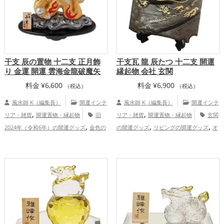
,
アップ
総合運・全体運アップ
干支 辰の置物 十二支 正月飾
干支瓦 龍 辰たつ 十二支 開運
り 金運 開運 雲海金龍破魔矢
縁起物 会社 玄関
料金
¥
6,600
料金
¥
6,900
（税込）
（税込）
風水師 K（編集長）
開運インテ
風水師 K（編集長）
開運インテ
,
,
リア・雑貨
開運置物・縁起物
旧
リア・雑貨
開運置物・縁起物
玄関
,
,
,
2024年（令和6年）の開運グッズ
金色の
の開運グッズ
リビングの開運グッズ
オ
,
,
,
開運グッズ
干支・十二支の開運グッズ
フィス・事務所の開運グッズ
旧2024年
,
,
龍・辰年（たつどし）の開運グッズ
オフ
（令和6年）の開運グッズ
干支・十二支
,
ィス・事務所の開運グッズ
金運ア
の開運グッズ
龍・辰年（たつどし）の開
,
ップ
運グッズ
金運アップ
仕事運アッ
,
,
プ
健康運アップ
家庭運・家族運アッ
,
プ
総合運・全体運アップ