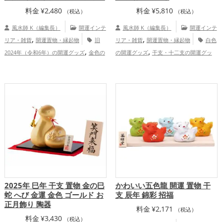
料金
¥
2,480
料金
¥
5,810
（税込）
（税込）
風水師 K（編集長）
開運インテ
風水師 K（編集長）
開運インテ
,
,
リア・雑貨
開運置物・縁起物
旧
リア・雑貨
開運置物・縁起物
白色
,
,
2024年（令和6年）の開運グッズ
金色の
の開運グッズ
干支・十二支の開運グッ
,
,
,
,
開運グッズ
干支・十二支の開運グッズ
ズ
馬・午年（うまどし）の開運グッズ
,
,
龍・辰年（たつどし）の開運グッズ
玄関
玄関の開運グッズ
リビングの開運グッ
,
,
の開運グッズ
リビングの開運グッズ
ズ
2026年（令和8年）の開運グッズ
,
,
,
,
恋愛運アップ
結婚運アップ
金運
恋愛運アップ
結婚運アップ
金運
,
,
,
,
,
,
アップ
仕事運アップ
健康運アップ
家
アップ
仕事運アップ
健康運アップ
家
,
,
庭運・家族運アップ
総合運・全体運アッ
庭運・家族運アップ
総合運・全体運アッ
プ
プ
2025年 巳年 干支 置物 金の巳
かわいい五色龍 開運 置物 干
蛇 へび 金運 金色 ゴールド お
支 辰年 錦彩 招福
正月飾り 陶器
料金
¥
2,171
（税込）
料金
¥
3,430
（税込）