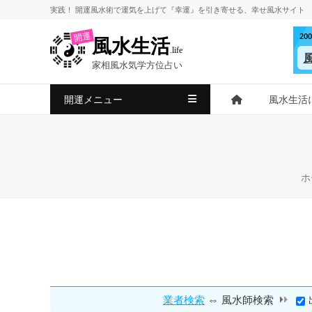
コ
実践！
開運風水術
で
運気を上げて
『幸運』を引き寄せる、
幸せ風水サイト
ン
2
開運
風水生活
テ
.life
ン
家相風水気学方位占い
ツ
へ
開運メニュー
風水生活
ス
キ
ッ
プ
ホ
⇔
業者検索
風水師検索