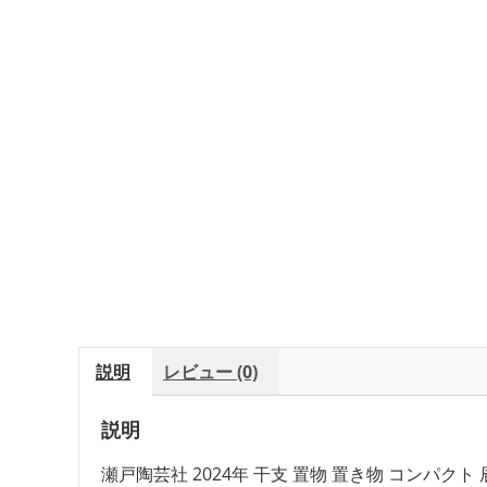
説明
レビュー (0)
説明
瀬戸陶芸社 2024年 干支 置物 置き物 コンパクト 