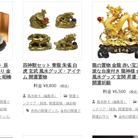
,
,
プ
家庭運・家族運アップ
総
,
,
アップ
家庭運・家族運アップ
総合
全体運アップ
事運ア
運・全体運アップ
家族運
ト 辰
四神獣セット 青龍 朱雀 白
龍の置物 金龍 赤い宝
り 金
虎 玄武 風水グッズ・アイテ
派な台座付き 龍神様 
 昭峰
ム 開運置物
風水グッズ 玄関 昇運
開運祈願
料金
¥
8,800
（税込）
料金
¥
6,500
）
（税込
風水師 K（編集長）
開運イ
開運イ
,
風水師 K（編集長）
ンテリア・雑貨
開運置物・縁起物
,
起物
,
ンテリア・雑貨
開運置物・
赤色の開運グッズ
金色の開運グ
,
グッズ
,
,
開運お守り
金色の開運
ッズ
白色の開運グッズ
黒色の開運
,
,
グッズ
,
,
干支・十二支の開運グッズ
グッズ
青色の開運グッズ
四神（四
,
,
グッズ
（たつどし）の開運グッズ
獣）・五神獣の開運グッズ
恋愛
,