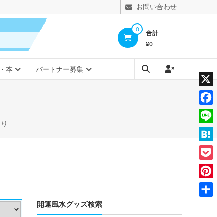
お問い合わせ
0
合計
¥0
・本
パートナー募集
X
Face
飾り
Line
Hate
Pocke
Pinte
開運風水グッズ検索
共