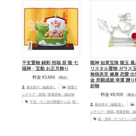
干支置物 錦彩 招福 辰 龍 七
龍神 如意宝珠 龍玉 
福神・宝船 お正月飾り
リスタル置物 ガラス
無病息災 健康 恋愛 出
料金
¥
3,884
（税込）
金 所願成就 幸運 贈り
起物
風水師 K（編集長）
開運イ
,
料金
¥
8,900
ンテリア・雑貨
開運置物・縁起物
（税込
,
干支・十二支の開運グッズ
龍・
風水師 K（編集長）
,
辰年（たつどし）の開運グッズ
七福
,
ンテリア・雑貨
開運置物・縁
,
神の開運グッズ
旧2024年（令和6
龍・辰年（たつどし）の
,
年）の開運グッズ
金運アップ
,
,
ズ
玄関の開運グッズ
旧202
,
,
仕事運アップ
健康運アップ
家庭
,
和6年）の開運グッズ
赤色の