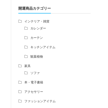
増築して家相の中心軸が変わると、鬼門の
方角にあるトイレの位置はずれますか？
開運商品カテゴリー
青澄杏樹 （アオスミアンジュ）先生から
のご回答です。
インテリア・雑貨
占い師さんは、幽霊を見たことがあります
カレンダー
か？
家相風水の診断・鑑定料金や相場について
カーテン
家相・風水の鑑定料金の相場が知りたい。
キッチンアイテム
風水の流派について教えてください。
風水で個人の運勢を占う方法はあります
観葉植物
か？
風水師になるには、どんな勉強をすればい
家具
いですか？
ソファ
本・電子書籍
アクセサリー
ファッションアイテム