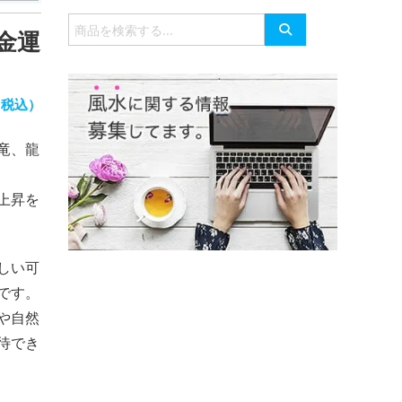
有
検
 金運
索
対
象:
（税込）
・竜、龍
上昇を
しい可
です。
や自然
待でき