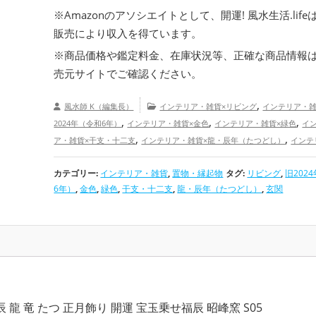
※Amazonのアソシエイトとして、開運! 風水生活.life
販売により収入を得ています。
※商品価格や
鑑定料金
、在庫状況等、正確な商品情報
売元サイトでご確認ください。
,
風水師 K（編集長）
インテリア・雑貨×リビング
インテリア・雑
,
,
,
2024年（令和6年）
インテリア・雑貨×金色
インテリア・雑貨×緑色
イ
,
,
ア・雑貨×干支・十二支
インテリア・雑貨×龍・辰年（たつどし）
インテ
,
,
,
貨×玄関
置物・縁起物×リビング
置物・縁起物×旧2024年（令和6年）
置
,
,
,
カテゴリー:
インテリア・雑貨
,
置物・縁起物
タグ:
リビング
,
旧202
物×金色
置物・縁起物×緑色
置物・縁起物×干支・十二支
置物・縁起物×
,
,
6年）
,
金色
,
緑色
,
干支・十二支
,
龍・辰年（たつどし）
,
玄関
（たつどし）
置物・縁起物×玄関
リビングの開運グッズ
旧2024年
,
,
,
年）の開運グッズ
金色の開運グッズ
緑色の開運グッズ
干支・十二支の
,
,
ズ
龍・辰年（たつどし）の開運グッズ
玄関の開運グッズ
金運アッ
運アップ
辰 龍 竜 たつ 正月飾り 開運 宝玉乗せ福辰 昭峰窯 S05