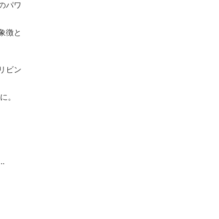
のパワ
象徴と
リビン
うに。