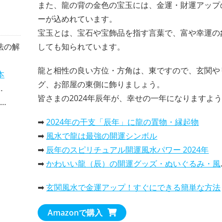
また、龍の背の金色の宝玉には、金運・財運アップ
ーが込めれています。
宝玉とは、宝石や宝飾品を指す言葉で、富や幸運の
法の解
しても知られています。
龍と相性の良い方位・方角は、東ですので、玄関や
本
グ、お部屋の東側に飾りましょう。
皆さまの2024年辰年が、幸せの一年になりますよ
➡
2024年の干支「辰年」に龍の置物・縁起物
➡
風水で龍は最強の開運シンボル
➡
辰年のスピリチュアル開運風水パワー 2024年
➡
かわいい龍（辰）の開運グッズ・ぬいぐるみ・風水置物
➡
玄関風水で金運アップ！すぐにできる簡単な方法
Amazonで購入