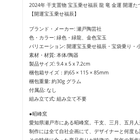
2024年 干支置物 宝玉乗せ福辰 龍 竜 金運 開運
【開運宝玉乗せ福辰】
ブランド・メーカー: 瀬戸陶芸社
色・カラー: 緑色・緑龍、金色宝玉
バリエーション: 開運宝玉乗せ福辰・宝袋乗り・
素材・材質: 本体/陶器
製品サイズ: 9.4 x 5 x 7.2cm
梱包箱サイズ：約65 × 115 × 85mm
梱包重量: 約30g グラム
付属品: なし
組み立て式: 組み立て不要
●昭峰窯
愛知県瀬戸市にある昭峰窯。干支、三月、五月人
制作には全て自社企画にて、デザイナーと何度も