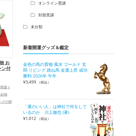
オンライン受講
対面受講
未分類
新着開運グッズ＆鑑定
物 お
金色の馬の置物 風水 ゴールド 玄
ーン付
関 リビング 跳ね馬 金運上昇 成功
勝利 2026年 午年
）
¥
3,499
（税込）
開運イ
縁起物
ングの開
「運のいい人」は神社で何をして
年）の開
いるのか 川上徹也 (著)
干支・
¥
1,012
（税込）
年（たつ
康運アッ