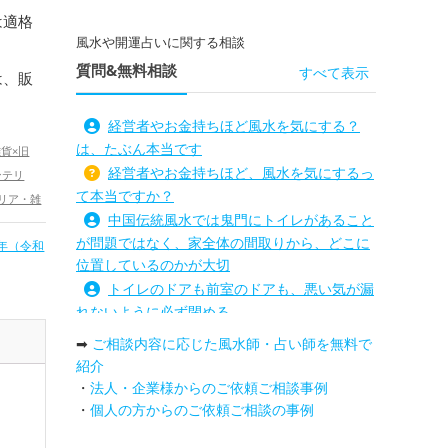
は適格
風水や開運占いに関する相談
質問&無料相談
すべて表示
は、販
経営者やお金持ちほど風水を気にする？
は、たぶん本当です
貨×旧
経営者やお金持ちほど、風水を気にするっ
ンテリ
て本当ですか？
リア・雑
中国伝統風水では鬼門にトイレがあること
物・縁起
が問題ではなく、家全体の間取りから、どこに
4年（令和
龍・辰年
位置しているのかが大切
（令和6
トイレのドアも前室のドアも、悪い気が漏
開運グッ
れないように必ず閉める
,
プ
健康
路沖殺対策としては、お庭に道路との垣根
➡
ご相談内容に応じた風水師・占い師を無料で
を造られるとよい
紹介
庭を広げると路沖殺（ろちゅうさつ）は防
・
法人・企業様からのご依頼ご相談事例
げますか？
・
個人の方からのご依頼ご相談の事例
トイレ前室のドアの開け閉めについて