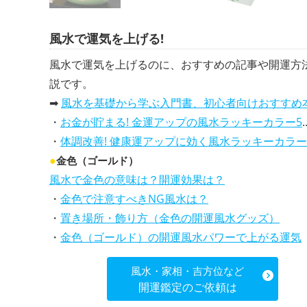
風水で運気を上げる!
風水で運気を上げるのに、おすすめの記事や開運方
説です。
➡
風水を基礎から学ぶ入門書、初心者向けおすすめ
・
お金が貯まる! 金運アップの風水ラッキーカラー5選、効果解説
・
体調改善! 健康運アップに効く風水ラッキーカラー5選、効果と活用法を解説
●
金色（ゴールド）
風水で金色の意味は？開運効果は？
・
金色で注意すべきNG風水は？
・
置き場所・飾り方（金色の開運風水グッズ）
・
金色（ゴールド）の開運風水パワーで上がる運気
風水・家相・吉方位など
開運鑑定のご依頼は