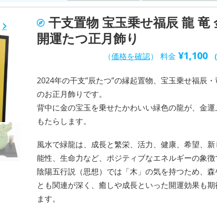
干支置物 宝玉乗せ福辰 龍 竜
開運たつ正月飾り
¥
1,100
（
価格を確認
）
料金
2024年の干支”辰たつ”の縁起置物、宝玉乗せ福辰
のお正月飾りです。
背中に金の宝玉を乗せたかわいい緑色の龍が、金運
もたらします。
風水で緑龍は、成長と繁栄、活力、健康、希望、新
能性、生命力など、ポジティブなエネルギーの象徴
陰陽五行説（思想）では「木」の気を持つため、森
とも関連が深く、癒しや成長といった開運効果も期
ます。