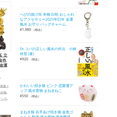
合運・
へびの抜け殻 本物 白蛇 おしゃれ
なアクセサリー2025年巳年 金運
風水 お守り バッグチャーム
¥
1,980
（税込）
Dr.コパの正しい風水の作法 小林
祥晃 (著)
玉 立
¥
920
（税込）
金色
 金運
）
かわいい招き猫 ピンク 恋愛運ア
開運イ
ップ 風水置物 まねきねこ
,
縁起物
¥
550
（税込）
,
グッズ
龍・辰年
玄関の開
まねき猫 右手あげ招き猫 金色ゴ
ールド 陶器 風水置物 商売繁盛