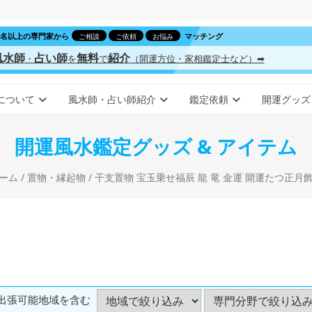
00名以上の専門家から
マッチング
ご相談
ご依頼
お悩み
風水師
占い師
無料
紹介
・
を
で
（開運方位・家相鑑定士など）➡
について
風水師・占い師紹介
鑑定依頼
開運グッズ
開運風水鑑定グッズ & アイテム
ーム
/
置物・縁起物
/ 干支置物 宝玉乗せ福辰 龍 竜 金運 開運たつ正月
出張可能地域を含む