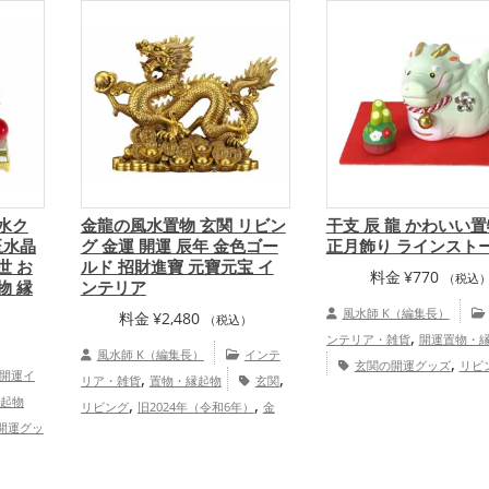
風水ク
金龍の風水置物 玄関 リビン
干支 辰 龍 かわいい置
玉水晶
グ 金運 開運 辰年 金色ゴー
正月飾り ラインスト
世 お
ルド 招財進寶 元寶元宝 イ
料金
¥
770
（税込
物 縁
ンテリア
風水師 K（編集長）
料金
¥
2,480
（税込）
,
ンテリア・雑貨
開運置物・
）
風水師 K（編集長）
インテ
,
玄関の開運グッズ
リビ
開運イ
,
,
リア・雑貨
置物・縁起物
玄関
,
運グッズ
旧2024年（令和6
起物
,
,
リビング
旧2024年（令和6年）
金
,
,
運グッズ
緑色の開運グッズ
開運グッ
,
,
色
干支・十二支
龍・辰年（たつど
,
十二支の開運グッズ
龍・辰
4年（令
,
し）
恋愛運アップ
結婚運アッ
どし）の開運グッズ
健
開運グッ
,
,
,
プ
金運アップ
仕事運アップ
健康運