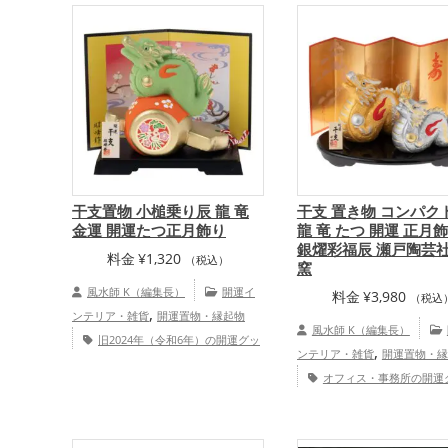
,
運・家族運アップ
総合運・全体運ア
,
ズ
干支・十二支の開運グッズ
ップ
,
,
恋愛運アップ
金運アップ
仕
,
,
ップ
健康運アップ
家庭運・
アップ
干支置物 小槌乗り辰 龍 竜
干支 置き物 コンパク
金運 開運たつ正月飾り
龍 竜 たつ 開運 正月飾
銀燿彩福辰 瀬戸陶芸社
料金
¥
1,320
（税込）
窯
風水師 K（編集長）
開運イ
料金
¥
3,980
（税込
,
ンテリア・雑貨
開運置物・縁起物
風水師 K（編集長）
旧2024年（令和6年）の開運グッ
,
ンテリア・雑貨
開運置物・縁
,
,
ズ
緑色の開運グッズ
干支・十二支
オフィス・事務所の開運
,
の開運グッズ
龍・辰年（たつどし）
旧2024年（令和6年）の開運
,
,
の開運グッズ
玄関の開運グッズ
リ
,
金色の開運グッズ
銀色の開運
,
ビングの開運グッズ
金運アップ
,