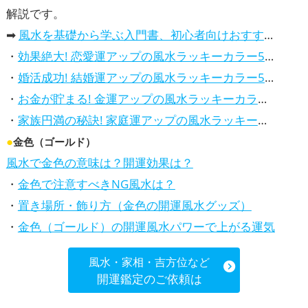
解説です。
➡
風水を基礎から学ぶ入門書、初心者向けおすすめ本
・
効果絶大! 恋愛運アップの風水ラッキーカラー5選、解説付き
・
婚活成功! 結婚運アップの風水ラッキーカラー5選、効果解説
・
お金が貯まる! 金運アップの風水ラッキーカラー5選、効果解説
・
家族円満の秘訣! 家庭運アップの風水ラッキーカラー5選、効果解説
●
金色（ゴールド）
風水で金色の意味は？開運効果は？
・
金色で注意すべきNG風水は？
・
置き場所・飾り方（金色の開運風水グッズ）
・
金色（ゴールド）の開運風水パワーで上がる運気
風水・家相・吉方位など
開運鑑定のご依頼は