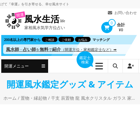
コ
幸運』を引き寄せる、
幸せ風水サイト
ン
お問い合わせ
開運
風水生活
テ
.life
0
合計
家相風水気学方位占い
ン
¥0
ツ
200名以上の専門家から
マッチング
ご相談
ご依頼
お悩み
へ
風水師
占い師
無料
紹介
・
を
で
（開運方位・家相鑑定士など）➡
ス
鑑定士
検索
キ
開運メニュー
ッ
プ
開運風水鑑定グッズ & アイテム
ホーム
/
置物・縁起物
/ 干支 辰置物 龍 風水クリスタル ガラス 家庭用 業務用