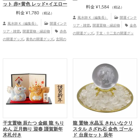
ット 赤×黄色 レッド×イエロー
料金
¥
1,584
（税込）
料金
¥
1,780
（税込）
風水師 K（編集長）
開運インテ
風水師 K（編集長）
開運インテ
,
リア・雑貨
開運置物・縁起物
金色
,
リア・雑貨
開運置物・縁起物
赤色
,
の開運グッズ
干支・十二支の開運グッ
,
,
の開運グッズ
黄色の開運グッズ
玄関の
,
,
ズ
馬・午年（うまどし）の開運グッズ
,
,
開運グッズ
リビングの開運グッズ
りん
2026年（令和8年）の開運グッズ
金
,
ごの開運グッズ
恋愛運アップ
結婚
,
,
運アップ
仕事運アップ
家庭運・家族運
,
,
,
運アップ
金運アップ
仕事運アップ
健
アップ
,
,
康運アップ
家庭運・家族運アップ
総合
運・全体運アップ
干支置物 辰たつ 金銀 龍 ちり
龍 置物 水晶玉 きれいなクリ
めん 正月飾り 迎春 謹賀新年
スタル さざれ石 金色 ゴール
木札付き
ド 台座セット 辰年