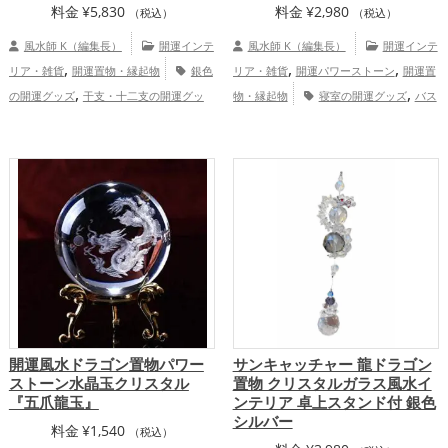
料金
¥
5,830
料金
¥
2,980
（税込）
（税込）
風水師 K（編集長）
開運インテ
風水師 K（編集長）
開運インテ
,
,
,
リア・雑貨
開運置物・縁起物
銀色
リア・雑貨
開運パワーストーン
開運置
,
,
の開運グッズ
干支・十二支の開運グッ
物・縁起物
寝室の開運グッズ
バス
,
,
,
ズ
龍・辰年（たつどし）の開運グッズ
ルームの開運グッズ
トイレの開運グッ
,
,
,
旧2024年（令和6年）の開運グッズ
金色
ズ
オフィス・事務所の開運グッズ
店舗
,
,
の開運グッズ
金運アップ
仕事運ア
の開運グッズ
旧2024年（令和6年）の開
,
,
,
ップ
家庭運・家族運アップ
運グッズ
金色の開運グッズ
干支・十二
,
支の開運グッズ
龍・辰年（たつどし）の
,
,
開運グッズ
玄関の開運グッズ
リビング
,
の開運グッズ
金運アップ
仕事運ア
,
,
ップ
健康運アップ
家庭運・家族運アッ
,
プ
総合運・全体運アップ
開運風水ドラゴン置物パワー
サンキャッチャー 龍ドラゴン
ストーン水晶玉クリスタル
置物 クリスタルガラス風水イ
『五爪龍玉』
ンテリア 卓上スタンド付 銀色
シルバー
料金
¥
1,540
（税込）