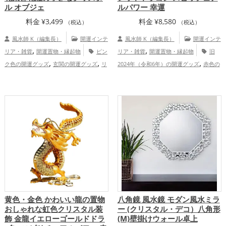
ル オブジェ
ルパワー 幸運
料金
¥
3,499
料金
¥
8,580
（税込）
（税込）
風水師 K（編集長）
開運インテ
風水師 K（編集長）
開運インテ
,
,
リア・雑貨
開運置物・縁起物
ピン
リア・雑貨
開運置物・縁起物
旧
,
,
,
ク色の開運グッズ
玄関の開運グッズ
リ
2024年（令和6年）の開運グッズ
赤色の
,
,
,
ビングの開運グッズ
飲食店の開運グッ
開運グッズ
干支・十二支の開運グッズ
,
,
ズ
恋愛運アップ
結婚運アップ
健
龍・辰年（たつどし）の開運グッズ
,
,
,
,
康運アップ
家庭運・家族運アップ
総合
恋愛運アップ
金運アップ
仕事運
,
,
運・全体運アップ
アップ
健康運アップ
家庭運・家族運ア
ップ
黄色・金色 かわいい龍の置物
八角鏡 風水鏡 モダン風水ミラ
おしゃれな虹色クリスタル装
ー (クリスタル・デコ）八角形
飾 金龍イエローゴールドドラ
(M)壁掛けウォール卓上