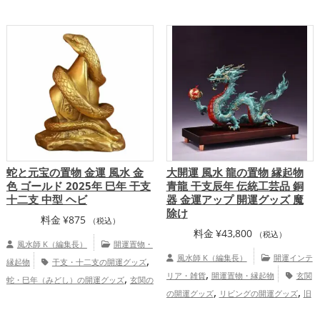
,
,
恋愛運アップ
結婚運アップ
金運アッ
,
,
,
,
,
,
プ
金運アップ
家庭運・家族運アップ
プ
仕事運アップ
健康運アップ
家庭
,
総合運・全体運アップ
運・家族運アップ
総合運・全体運アッ
プ
蛇と元宝の置物 金運 風水 金
大開運 風水 龍の置物 縁起物
色 ゴールド 2025年 巳年 干支
青龍 干支辰年 伝統工芸品 銅
十二支 中型 ヘビ
器 金運アップ 開運グッズ 魔
除け
料金
¥
875
（税込）
料金
¥
43,800
（税込）
風水師 K（編集長）
開運置物・
,
風水師 K（編集長）
開運インテ
縁起物
干支・十二支の開運グッズ
,
,
リア・雑貨
開運置物・縁起物
玄関
蛇・巳年（みどし）の開運グッズ
玄関の
,
,
,
,
の開運グッズ
リビングの開運グッズ
旧
開運グッズ
店舗の開運グッズ
金色の開
,
,
2024年（令和6年）の開運グッズ
干支・
運グッズ
旧2025年（令和7年）の開運グ