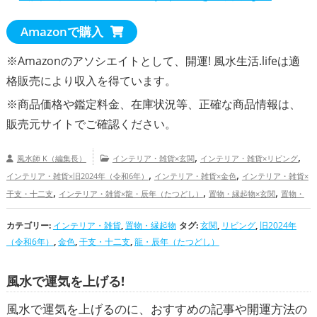
Amazonで購入
※Amazonのアソシエイトとして、開運! 風水生活.lifeは適
格販売により収入を得ています。
※商品価格や
鑑定料金
、在庫状況等、正確な商品情報は、
販売元サイトでご確認ください。
,
,
風水師 K（編集長）
インテリア・雑貨×玄関
インテリア・雑貨×リビング
,
,
インテリア・雑貨×旧2024年（令和6年）
インテリア・雑貨×金色
インテリア・雑貨×
,
,
,
干支・十二支
インテリア・雑貨×龍・辰年（たつどし）
置物・縁起物×玄関
置物・
,
,
,
縁起物×リビング
置物・縁起物×旧2024年（令和6年）
置物・縁起物×金色
置物・縁
カテゴリー:
インテリア・雑貨
,
,
置物・縁起物
タグ:
玄関
,
リビング
,
旧2024年
,
起物×干支・十二支
置物・縁起物×龍・辰年（たつどし）
玄関の開運グッズ
リ
（令和6年）
,
金色
,
干支・十二支
,
龍・辰年（たつどし）
,
,
,
ビングの開運グッズ
旧2024年（令和6年）の開運グッズ
金色の開運グッズ
干支・十
,
,
二支の開運グッズ
龍・辰年（たつどし）の開運グッズ
恋愛運アップ
結婚運ア
風水で運気を上げる!
,
,
ップ
金運アップ
家庭運・家族運アップ
風水で運気を上げるのに、おすすめの記事や開運方法の