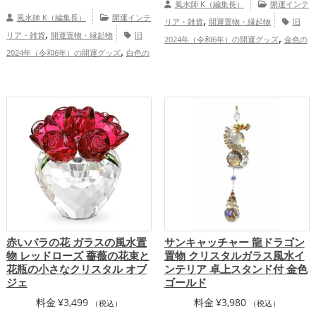
風水師 K（編集長）
開運インテ
風水師 K（編集長）
開運インテ
,
リア・雑貨
開運置物・縁起物
旧
,
リア・雑貨
開運置物・縁起物
旧
,
2024年（令和6年）の開運グッズ
金色の
,
2024年（令和6年）の開運グッズ
白色の
,
,
開運グッズ
干支・十二支の開運グッズ
,
,
開運グッズ
干支・十二支の開運グッズ
龍・辰年（たつどし）の開運グッズ
龍・辰年（たつどし）の開運グッズ
家庭運・家族運アップ
,
,
恋愛運アップ
結婚運アップ
金運
,
,
,
アップ
仕事運アップ
健康運アップ
家
,
庭運・家族運アップ
総合運・全体運アッ
プ
赤いバラの花 ガラスの風水置
サンキャッチャー 龍ドラゴン
物 レッドローズ 薔薇の花束と
置物 クリスタルガラス風水イ
花瓶の小さなクリスタル オブ
ンテリア 卓上スタンド付 金色
ジェ
ゴールド
料金
¥
3,499
料金
¥
3,980
（税込）
（税込）