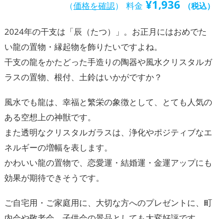
¥
1,936
（
価格を確認
）
料金
（税込）
2024年の干支は「辰（たつ）」。お正月にはおめでた
い龍の置物・縁起物を飾りたいですよね。
干支の龍をかたどった手造りの陶器や風水クリスタルガ
ラスの置物、根付、土鈴はいかがですか？
風水でも龍は、幸福と繁栄の象徴として、とても人気の
ある空想上の神獣です。
また透明なクリスタルガラスは、浄化やポジティブなエ
ネルギーの増幅を表します。
かわいい龍の置物で、恋愛運・結婚運・金運アップにも
効果が期待できそうです。
ご自宅用・ご家庭用に、大切な方へのプレゼントに、町
内会や敬老会、子供会の景品としても大変好評です。