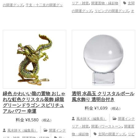
,
,
リア・雑貨
開運置物・縁起物
玄関
の開運グッズ
干支・十二支の開運グッ
,
,
,
,
の開運グッズ
リビングの開運グッズ
オ
ズ
龍・辰年（たつどし）の開運グッズ
,
,
フィス・事務所の開運グッズ
店舗の開運
飲食店の開運グッズ
金運アップ
仕
,
,
,
,
グッズ
干支・十二支の開運グッズ
龍・
事運アップ
健康運アップ
家庭運・家族
辰年（たつどし）の開運グッズ
金
運アップ
,
,
運アップ
仕事運アップ
家庭運・家族運
アップ
緑色 かわいい龍の置物 おしゃ
透明 水晶玉 クリスタルボール
れな虹色クリスタル装飾 緑龍
風水飾り 透明台付き
グリーンドラゴン スピリチュ
料金
¥
1,699
（税込）
アルパワー 幸運
風水師 K（編集長）
開運インテ
料金
¥
8,580
（税込）
,
,
リア・雑貨
開運パワーストーン
開運置
風水師 K（編集長）
開運インテ
,
物・縁起物
玄関の開運グッズ
リビ
,
リア・雑貨
開運置物・縁起物
龍・