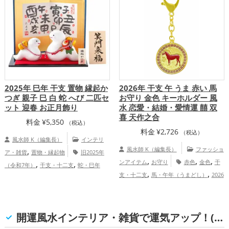
ス・事務所の開運グッズ
金運アッ
,
,
プ
仕事運アップ
総合運・全体運アッ
プ
2025年 巳年 干支 置物 縁起か
2026年 干支 午 うま 赤い 馬
つぎ 親子 巳 白 蛇 へび 二匹セ
お守り 金色 キーホルダー 風
ット 迎春 お正月飾り
水 恋愛・結婚・愛情運 囍 双
喜 天作之合
料金
¥
5,350
（税込）
料金
¥
2,726
（税込）
風水師 K（編集長）
インテリ
,
風水師 K（編集長）
ファッショ
ア・雑貨
置物・縁起物
旧2025年
,
,
,
,
,
ンアイテム
お守り
赤色
金色
干
（令和7年）
干支・十二支
蛇・巳年
,
,
,
,
,
支・十二支
馬・午年（うまどし）
2026
（みどし）
玄関
リビング
白色
,
,
,
年（令和8年）
恋愛運アップ
結婚
恋愛運アップ
結婚運アップ
金運アッ
,
,
,
運アップ
プ
仕事運アップ
健康運アップ
家庭
,
開運風水インテリア・雑貨で運気アップ！(恋愛運, 結婚運, 金運, 家庭運・家族運)
運・家族運アップ
総合運・全体運アッ
プ