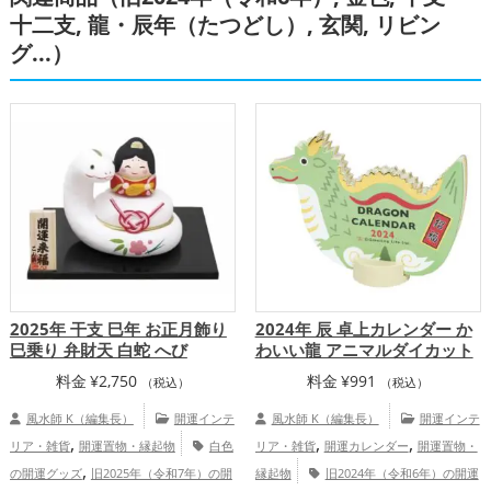
,
の開運グッズ
旧2024年（令和6年）の開
十二支, 龍・辰年（たつどし）, 玄関, リビン
,
,
運グッズ
銀色の開運グッズ
干支・十二
グ...）
,
支の開運グッズ
龍・辰年（たつどし）の
,
開運グッズ
金運アップ
仕事運アッ
,
,
プ
健康運アップ
家庭運・家族運アッ
,
プ
総合運・全体運アップ
2025年 干支 巳年 お正月飾り
2024年 辰 卓上カレンダー か
巳乗り 弁財天 白蛇 へび
わいい龍 アニマルダイカット
料金
¥
2,750
料金
¥
991
（税込）
（税込）
風水師 K（編集長）
開運インテ
風水師 K（編集長）
開運インテ
,
,
,
リア・雑貨
開運置物・縁起物
白色
リア・雑貨
開運カレンダー
開運置物・
,
の開運グッズ
旧2025年（令和7年）の開
縁起物
旧2024年（令和6年）の開運