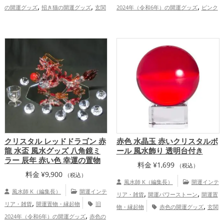
,
,
,
の開運グッズ
招き猫の開運グッズ
玄関
2024年（令和6年）の開運グッズ
ピンク
,
,
,
の開運グッズ
リビングの開運グッズ
店
色の開運グッズ
干支・十二支の開運グッ
,
,
舗の開運グッズ
飲食店の開運グッズ
ズ
龍・辰年（たつどし）の開運グッズ
,
,
,
金運アップ
家庭運・家族運アップ
恋愛運アップ
結婚運アップ
金運
,
,
アップ
仕事運アップ
家庭運・家族運ア
,
ップ
総合運・全体運アップ
クリスタル レッドドラゴン 赤
赤色 水晶玉 赤いクリスタルボ
龍 水盃 風水グッズ 八角鏡ミ
ール 風水飾り 透明台付き
ラー 辰年 赤い色 幸運の置物
料金
¥
1,699
（税込）
料金
¥
9,900
（税込）
風水師 K（編集長）
開運インテ
風水師 K（編集長）
開運インテ
,
,
リア・雑貨
開運パワーストーン
開運置
,
リア・雑貨
開運置物・縁起物
旧
,
物・縁起物
赤色の開運グッズ
玄関
,
2024年（令和6年）の開運グッズ
赤色の
,
の開運グッズ
リビングの開運グッズ