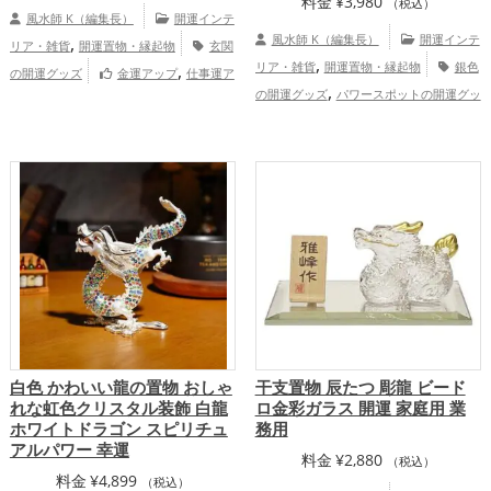
料金
¥
3,980
（税込）
風水師 K（編集長）
開運インテ
,
風水師 K（編集長）
開運インテ
リア・雑貨
開運置物・縁起物
玄関
,
,
リア・雑貨
開運置物・縁起物
銀色
の開運グッズ
金運アップ
仕事運ア
,
の開運グッズ
パワースポットの開運グッ
ップ
,
,
ズ
干支・十二支の開運グッズ
龍・辰年
,
（たつどし）の開運グッズ
玄関の開運グ
,
ッズ
リビングの開運グッズ
恋愛運
,
アップ
仕事運アップ
白色 かわいい龍の置物 おしゃ
干支置物 辰たつ 彫龍 ビード
れな虹色クリスタル装飾 白龍
ロ金彩ガラス 開運 家庭用 業
ホワイトドラゴン スピリチュ
務用
アルパワー 幸運
料金
¥
2,880
（税込）
料金
¥
4,899
（税込）