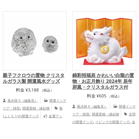
,
,
アップ
仕事運アップ
家庭運・家族運ア
ップ
親子フクロウの置物 クリスタ
錦彩招福辰 かわいい白龍の置
ルガラス製 開運風水グッズ
物・お正月飾り 2024年 辰年
屛風・クリスタルガラス付
料金
¥
3,188
（税込）
料金
¥
605
（税込）
風水師 K（編集長）
開運インテ
,
風水師 K（編集長）
開運インテ
リア・雑貨
開運置物・縁起物
梟
,
リア・雑貨
開運置物・縁起物
玄関
(ふくろう)の開運グッズ
金運アッ
,
,
,
,
の開運グッズ
リビングの開運グッズ
金
プ
仕事運アップ
家庭運・家族運アッ
,
,
色の開運グッズ
白色の開運グッズ
旧
プ
,
2025年（令和7年）の開運グッズ
干支・