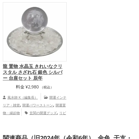
,
十二支の開運グッズ
龍・辰年（たつど
,
し）の開運グッズ
健康運アップ
家
庭運・家族運アップ
龍 置物 水晶玉 きれいなクリ
スタル さざれ石 銀色 シルバ
ー 台座セット 辰年
料金
¥
2,980
（税込）
風水師 K（編集長）
開運インテ
,
,
リア・雑貨
開運パワーストーン
開運置
,
物・縁起物
玄関の開運グッズ
リビ
,
,
ングの開運グッズ
寝室の開運グッズ
バ
,
スルームの開運グッズ
トイレの開運グッ
,
,
関連商品（旧2024年（令和6年）, 金色, 干支・
ズ
オフィス・事務所の開運グッズ
店舗