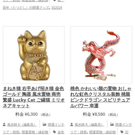
,
ングの開運グッズ
恋愛運アップ
結
,
辰年（たつどし）の開運グッズ
旧2024
,
,
,
婚運アップ
金運アップ
仕事運アップ
,
年（令和6年）の開運グッズ
緑色の開運
,
,
健康運アップ
家庭運・家族運アップ
総
,
グッズ
干支・十二支の開運グッズ
合運・全体運アップ
,
,
恋愛運アップ
金運アップ
仕事運アッ
,
,
プ
健康運アップ
家庭運・家族運アッ
プ
まねき猫 右手あげ招き猫 金色
桃色 かわいい龍の置物 おしゃ
ゴールド 陶器 風水置物 商売
れな虹色クリスタル装飾 桃龍
繁盛 Lucky Cat ご縁猫 ミリオ
ピンクドラゴン スピリチュア
ネアキャット
ルパワー 幸運
料金
¥
6,300
料金
¥
8,580
（税込）
（税込）
風水師 K（編集長）
開運インテ
風水師 K（編集長）
開運インテ
,
,
リア・雑貨
開運置物・縁起物
金色
リア・雑貨
開運置物・縁起物
旧