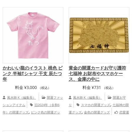
,
,
十二支の開運グッズ
龍・辰年（たつど
ッズ
金運アップ
総合運・全体運ア
,
し）の開運グッズ
四神（四獣）・五神獣
ップ
,
の開運グッズ
金運アップ
仕事運ア
,
,
ップ
健康運アップ
家庭運・家族運アッ
,
プ
総合運・全体運アップ
かわいい龍のイラスト 桃色 ピ
黄金の開運カードお守り護符
ンク 半袖Tシャツ 干支 辰たつ
七福神 お財布やスマホケー
年
ス、金庫の中に
料金
¥
3,000
料金
¥
731
（税込）
（税込）
風水師 K（編集長）
開運ファッ
風水師 K（編集長）
開運お守
,
ションアイテム
旧2024年（令和6
り
スマホの開運グッズ
七福神の開
,
,
年）の開運グッズ
ピンク色の開運グッ
運グッズ
金色の開運グッズ
恋愛運
,
,
,
,
,
ズ
干支・十二支の開運グッズ
龍・辰年
アップ
結婚運アップ
金運アップ
仕事
,
,
,
（たつどし）の開運グッズ
美容の開運グ
運アップ
健康運アップ
家庭運・家族運