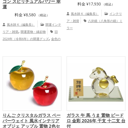
ゴン スピリチュアルパワー 幸
料金
¥
17,930
（税込）
運
風水師 K（編集長）
インテリ
料金
¥
8,580
（税込）
ア・雑貨
八卦鏡（八角形の鏡）ミ
風水師 K（編集長）
開運インテ
ラー
,
リア・雑貨
開運置物・縁起物
旧
,
2024年（令和6年）の開運グッズ
金色の
,
,
開運グッズ
黄色の開運グッズ
干支・十
,
二支の開運グッズ
龍・辰年（たつどし）
,
の開運グッズ
恋愛運アップ
金運ア
,
,
,
ップ
仕事運アップ
健康運アップ
家庭
,
運・家族運アップ
総合運・全体運アッ
プ
りんご クリスタルガラス ペー
ガラス 午 馬 うま 置物 ビード
パーウェイト 風水インテリア
ロ 金彩 2026年 干支 十二支 台
オブジェ アップル 置物 2色セ
付