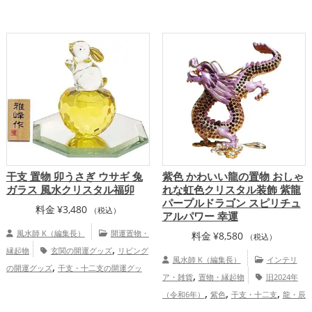
,
,
開運グッズ
干支・十二支の開運グッズ
,
,
恋愛運アップ
金運アップ
仕事運
,
龍・辰年（たつどし）の開運グッズ
オフ
,
,
アップ
家庭運・家族運アップ
総合運・
,
ィス・事務所の開運グッズ
八卦鏡（八角
全体運アップ
形の鏡）ミラーの開運グッズ
恋愛
,
,
,
運アップ
結婚運アップ
金運アップ
仕
,
,
事運アップ
健康運アップ
家庭運・家族
,
運アップ
総合運・全体運アップ
干支 置物 卯うさぎ ウサギ 兔
紫色 かわいい龍の置物 おしゃ
ガラス 風水クリスタル福卯
れな虹色クリスタル装飾 紫龍
パープルドラゴン スピリチュ
料金
¥
3,480
（税込）
アルパワー 幸運
風水師 K（編集長）
開運置物・
料金
¥
8,580
（税込）
,
縁起物
玄関の開運グッズ
リビング
風水師 K（編集長）
インテリ
,
の開運グッズ
干支・十二支の開運グッ
,
ア・雑貨
置物・縁起物
旧2024年
,
ズ
兎・卯年（うどし）の開運グッズ
,
,
,
（令和6年）
紫色
干支・十二支
龍・辰
家庭運・家族運アップ
,
年（たつどし）
恋愛運アップ
金運