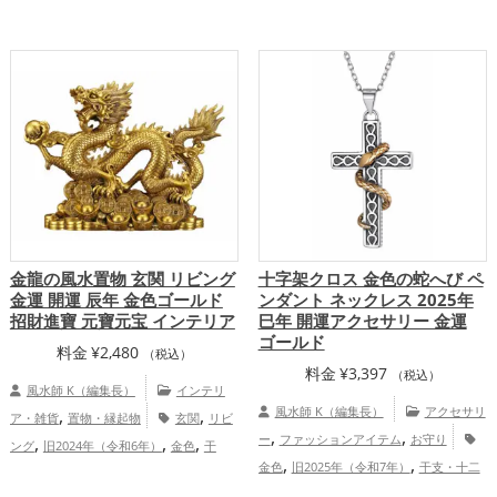
,
,
,
,
運グッズ
干支・十二支の開運グッズ
グッズ
緑色の開運グッズ
干支・十二支
,
,
蛇・巳年（みどし）の開運グッズ
玄関の
の開運グッズ
龍・辰年（たつどし）の開
,
,
,
開運グッズ
リビングの開運グッズ
七福
運グッズ
仕事運アップ
家庭運・家
,
,
神の開運グッズ
金運アップ
仕事運
族運アップ
総合運・全体運アップ
,
,
アップ
家庭運・家族運アップ
総合運・
全体運アップ
金龍の風水置物 玄関 リビング
十字架クロス 金色の蛇へび ペ
金運 開運 辰年 金色ゴールド
ンダント ネックレス 2025年
招財進寶 元寶元宝 インテリア
巳年 開運アクセサリー 金運
ゴールド
料金
¥
2,480
（税込）
料金
¥
3,397
（税込）
風水師 K（編集長）
インテリ
,
,
風水師 K（編集長）
アクセサリ
ア・雑貨
置物・縁起物
玄関
リビ
,
,
,
,
,
ー
ファッションアイテム
お守り
ング
旧2024年（令和6年）
金色
干
,
,
,
金色
旧2025年（令和7年）
干支・十二
支・十二支
龍・辰年（たつどし）
,
支
蛇・巳年（みどし）
恋愛運アッ