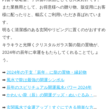
また業務用として、お得意様への贈り物、販促用にお客
様に配ったりと、幅広くご利用いただき喜ばれていま
す。
明るく清潔感のある玄関やリビングに置くのがおすすめ
です。
キラキラと光輝くクリスタルガラス製の龍の置物が、
2024年の辰年に幸運をもたらしてくれることでしょ
う。
➡
2024年の干支「辰年」に龍の置物・縁起物
➡
風水で龍は最強の開運シンボル
➡
辰年のスピリチュアル開運風水パワー 2024年
➡
かわいい龍（辰）の開運グッズ・ぬいぐるみ・風水置物
➡
玄関風水で金運アップ！すぐにできる簡単な方法