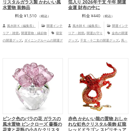
リスタルガラス製 かわいい風
箔入り 2026年干支 午年 開運
水置物 装飾品
金運 財布の中に
料金
¥
1,510
料金
¥
440
（税込）
（税込）
風水師 K（編集長）
開運インテ
風水師 K（編集長）
開運インテ
,
,
リア・雑貨
開運置物・縁起物
寝室
リア・雑貨
開運お守り
金色の開運
,
,
,
の開運グッズ
ダイニングルームの開運グ
グッズ
干支・十二支の開運グッズ
馬・
,
,
,
ッズ
オフィス・事務所の開運グッズ
り
午年（うまどし）の開運グッズ
透明の開
,
,
,
んごの開運グッズ
赤色の開運グッズ
金
運グッズ
2026年（令和8年）の開運グッ
,
,
,
,
色の開運グッズ
玄関の開運グッズ
リビ
ズ
金運アップ
仕事運アップ
健康
,
ングの開運グッズ
恋愛運アップ
結
運アップ
,
,
,
婚運アップ
金運アップ
仕事運アップ
,
,
健康運アップ
家庭運・家族運アップ
総
合運・全体運アップ
ピンク色のバラの花 ガラスの
赤色 かわいい龍の置物 おしゃ
風水置物 ピンクローズ 薔薇の
れな虹色クリスタル装飾 紅龍
花束と花瓶の小さなクリスタ
レッドドラゴン スピリチュア