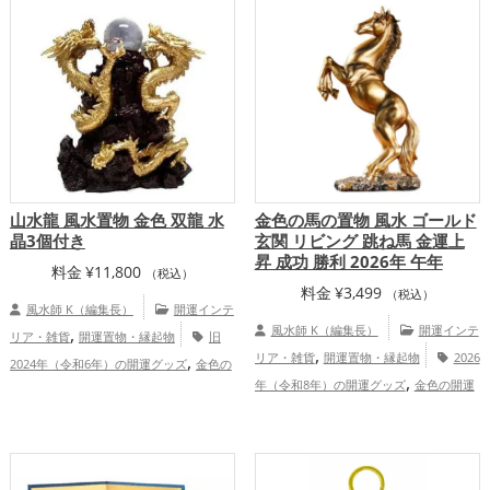
,
,
,
ッズ
恋愛運アップ
結婚運アップ
アップ
総合運・全体運アップ
,
,
仕事運アップ
家庭運・家族運アップ
総
合運・全体運アップ
山水龍 風水置物 金色 双龍 水
金色の馬の置物 風水 ゴールド
晶3個付き
玄関 リビング 跳ね馬 金運上
昇 成功 勝利 2026年 午年
料金
¥
11,800
（税込）
料金
¥
3,499
（税込）
風水師 K（編集長）
開運インテ
,
風水師 K（編集長）
開運インテ
リア・雑貨
開運置物・縁起物
旧
,
,
リア・雑貨
開運置物・縁起物
2026
2024年（令和6年）の開運グッズ
金色の
,
,
,
年（令和8年）の開運グッズ
金色の開運
開運グッズ
干支・十二支の開運グッズ
,
,
,
グッズ
干支・十二支の開運グッズ
馬・
龍・辰年（たつどし）の開運グッズ
玄関
,
,
午年（うまどし）の開運グッズ
玄関の開
の開運グッズ
金運アップ
仕事運ア
,
,
,
運グッズ
リビングの開運グッズ
オフィ
ップ
総合運・全体運アップ