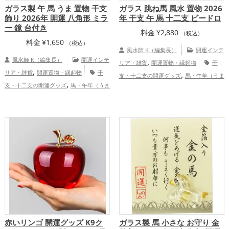
ガラス製 午 馬 うま 置物 干支
ガラス 跳ね馬 風水 置物 2026
飾り 2026年 開運 八角形 ミラ
年 干支 午 馬 十二支 ビードロ
ー 鏡 台付き
料金
¥
2,880
（税込）
料金
¥
1,650
（税込）
風水師 K（編集長）
開運インテ
風水師 K（編集長）
開運インテ
,
リア・雑貨
開運置物・縁起物
干
,
リア・雑貨
開運置物・縁起物
干
,
支・十二支の開運グッズ
馬・午年（うま
,
支・十二支の開運グッズ
馬・午年（うま
,
どし）の開運グッズ
2026年（令和8年）
,
,
どし）の開運グッズ
玄関の開運グッズ
,
の開運グッズ
金運アップ
仕事運ア
,
リビングの開運グッズ
2026年（令和8
,
,
ップ
健康運アップ
家庭運・家族運アッ
,
年）の開運グッズ
八卦鏡（八角形の鏡）
,
プ
総合運・全体運アップ
,
ミラーの開運グッズ
仕事運アップ
,
健康運アップ
家庭運・家族運アップ
赤いリンゴ 開運グッズ K9ク
ガラス製 馬 小さな お守り 金