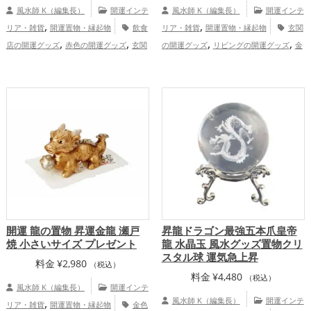
風水師 K（編集長）
開運インテ
風水師 K（編集長）
開運インテ
,
,
リア・雑貨
開運置物・縁起物
飲食
リア・雑貨
開運置物・縁起物
玄関
,
,
,
,
店の開運グッズ
赤色の開運グッズ
玄関
の開運グッズ
リビングの開運グッズ
金
,
,
の開運グッズ
リビングの開運グッズ
色の開運グッズ
パワースポットの開運グ
,
,
,
,
恋愛運アップ
健康運アップ
家庭
ッズ
干支・十二支の開運グッズ
龍・辰
,
運・家族運アップ
総合運・全体運アッ
年（たつどし）の開運グッズ
恋愛
,
プ
運アップ
仕事運アップ
開運 龍の置物 昇運金龍 瀬戸
昇龍ドラゴン最強五本爪皇帝
焼 小さいサイズ プレゼント
龍 水晶玉 風水グッズ置物クリ
スタル球 運気急上昇
料金
¥
2,980
（税込）
料金
¥
4,480
（税込）
風水師 K（編集長）
開運インテ
,
風水師 K（編集長）
開運インテ
リア・雑貨
開運置物・縁起物
金色