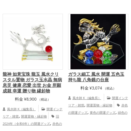
,
,
,
,
,
,
し）
玄関
寝室
オフィス・事務所
店
ズ
龍・辰年（たつどし）の開運グッズ
,
,
舗
旧2024年（令和6年）
恋愛運ア
ビジネスの開運グッズ
オフィス・事務所
,
,
,
,
ップ
金運アップ
仕事運アップ
家庭
の開運グッズ
旧2024年（令和6年）の開
,
運・家族運アップ
運グッズ
赤色の開運グッズ
恋愛運
,
,
,
アップ
金運アップ
仕事運アップ
総合
運・全体運アップ
龍神 如意宝珠 龍玉 風水クリ
ガラス細工 風水 開運 五色玉
スタル置物 ガラス玉水晶 無病
持ち龍 八角鏡の台座
息災 健康 恋愛 出世 お金 所願
料金
¥
3,074
（税込）
成就 幸運 贈り物 縁起物
風水師 K（編集長）
開運インテ
料金
¥
8,900
（税込）
,
リア・雑貨
開運置物・縁起物
赤色
風水師 K（編集長）
開運インテ
,
,
の開運グッズ
黄色の開運グッズ
緑色の
,
リア・雑貨
開運置物・縁起物
旧
,
,
開運グッズ
白色の開運グッズ
青色の開
,
2024年（令和6年）の開運グッズ
赤色の
,
,
運グッズ
干支・十二支の開運グッズ
,
,
開運グッズ
干支・十二支の開運グッズ