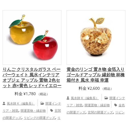
,
龍・辰年（たつどし）の開運グッズ
八卦
,
龍・辰年（たつどし）の開運グッズ
玄関
鏡（八角形の鏡）ミラーの開運グッズ
,
の開運グッズ
恋愛運アップ
金運ア
,
,
金運アップ
仕事運アップ
健康運
,
,
,
ップ
仕事運アップ
健康運アップ
家庭
アップ
運・家族運アップ
りんご クリスタルガラス ペー
黄金のリンゴ 置き物 金箔入り
パーウェイト 風水インテリア
ゴールドアップル 縁起物 林檎
オブジェ アップル 置物 2色セ
箱付き 風水 幸福 幸運
ット 赤×黄色 レッド×イエロー
料金
¥
2,600
（税込）
料金
¥
1,780
（税込）
風水師 K（編集長）
開運インテ
風水師 K（編集長）
開運インテ
,
リア・雑貨
開運置物・縁起物
金色
,
リア・雑貨
開運置物・縁起物
玄関
,
,
の開運グッズ
玄関の開運グッズ
リビン
,
,
の開運グッズ
リビングの開運グッズ
り
,
グの開運グッズ
りんごの開運グッズ
,
,
んごの開運グッズ
赤色の開運グッズ
黄