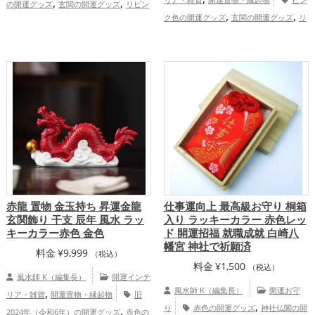
,
,
の開運グッズ
玄関の開運グッズ
リビン
,
,
,
ク色の開運グッズ
玄関の開運グッズ
リ
グの開運グッズ
りんごの開運グッズ
,
,
,
ビングの開運グッズ
飲食店の開運グッ
恋愛運アップ
結婚運アップ
金運
,
,
,
,
,
ズ
恋愛運アップ
結婚運アップ
健
アップ
仕事運アップ
健康運アップ
家
,
,
,
康運アップ
家庭運・家族運アップ
総合
庭運・家族運アップ
総合運・全体運アッ
運・全体運アップ
プ
赤龍 置物 金玉持ち 昇運金龍
仕事運向上 最高級お守り 桐箱
玄関飾り 干支 辰年 風水 ラッ
入り ラッキーカラー 赤色レッ
キーカラー赤色 金色
ド 開運招福 就職成就 白崎八
幡宮 神社で祈願済
料金
¥
9,999
（税込）
料金
¥
1,500
（税込）
風水師 K（編集長）
開運インテ
,
風水師 K（編集長）
開運お守
リア・雑貨
開運置物・縁起物
旧
,
,
り
赤色の開運グッズ
神社仏閣の開
2024年（令和6年）の開運グッズ
赤色の