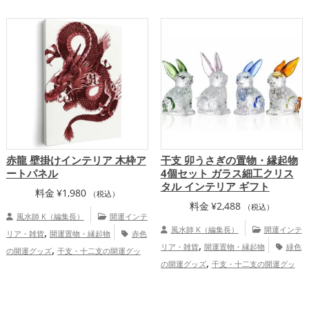
,
色の開運グッズ
恋愛運アップ
結婚
,
,
,
運アップ
金運アップ
仕事運アップ
健
,
,
康運アップ
家庭運・家族運アップ
総合
運・全体運アップ
赤龍 壁掛けインテリア 木枠ア
干支 卯うさぎの置物・縁起物
ートパネル
4個セット ガラス細工クリス
タル インテリア ギフト
料金
¥
1,980
（税込）
料金
¥
2,488
（税込）
風水師 K（編集長）
開運インテ
,
風水師 K（編集長）
開運インテ
リア・雑貨
開運置物・縁起物
赤色
,
,
リア・雑貨
開運置物・縁起物
緑色
の開運グッズ
干支・十二支の開運グッ
,
,
の開運グッズ
干支・十二支の開運グッ
ズ
龍・辰年（たつどし）の開運グッズ
,
,
ズ
兎・卯年（うどし）の開運グッズ
寝
室の開運グッズ
家庭運・家族運ア