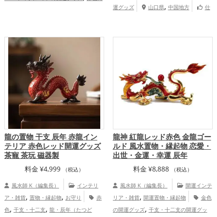
,
,
,
運グッズ
山口県
中国地方
仕
開運グッズ
金色の開運グッズ
干支・十
,
事運アップ
二支の開運グッズ
龍・辰年（たつどし）
,
の開運グッズ
玄関の開運グッズ
金
,
,
運アップ
仕事運アップ
総合運・全体運
アップ
龍の置物 干支 辰年 赤龍イン
龍神 紅龍レッド赤色 金龍ゴー
テリア 赤色レッド開運グッズ
ルド 風水置物・縁起物 恋愛・
茶寵 茶玩 磁器製
出世・金運・幸運 辰年
料金
¥
4,999
料金
¥
8,888
（税込）
（税込）
風水師 K（編集長）
インテリ
風水師 K（編集長）
開運インテ
,
,
,
ア・雑貨
置物・縁起物
お守り
赤
リア・雑貨
開運置物・縁起物
金色
,
,
,
色
干支・十二支
龍・辰年（たつど
の開運グッズ
干支・十二支の開運グッ