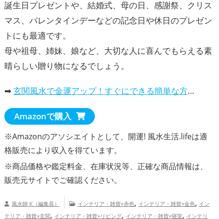
誕生日プレゼントや、結婚式、母の日、感謝祭、クリス
マス、バレンタインデーなどの記念日や休日のプレゼン
トにも最適です。
母や祖母、姉妹、娘など、大切な人に喜んでもらえる素
晴らしい贈り物になるでしょう。
➡
玄関風水で金運アップ！すぐにできる簡単な方法
Amazonで購入
※Amazonのアソシエイトとして、開運! 風水生活.lifeは適
格販売により収入を得ています。
※商品価格や
鑑定料金
、在庫状況等、正確な商品情報は、
販売元サイトでご確認ください。
,
,
風水師 K（編集長）
インテリア・雑貨×赤色
インテリア・雑貨×金色
イン
,
,
,
テリア・雑貨×玄関
インテリア・雑貨×リビング
インテリア・雑貨×寝室
インテリ