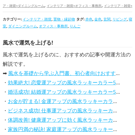
,
,
ア・雑貨×ダイニングルーム
インテリア・雑貨×オフィス・事務所
インテリア・雑貨×
,
,
,
,
りんご
置物・縁起物×赤色
置物・縁起物×金色
置物・縁起物×玄関
置物・縁起物×リ
カテゴリー:
,
インテリア・雑貨
,
,
置物・縁起物
タグ:
赤色
,
,
金色
,
玄関
,
リビング
,
寝
ビング
置物・縁起物×寝室
置物・縁起物×ダイニングルーム
置物・縁起物×オフィ
室
,
ダイニングルーム
,
オフィス・事務所
,
りんご
,
,
,
ス・事務所
置物・縁起物×りんご
赤色の開運グッズ
金色の開運グッズ
玄関の
,
,
,
開運グッズ
リビングの開運グッズ
寝室の開運グッズ
ダイニングルームの開運グッ
風水で運気を上げる!
,
,
,
ズ
オフィス・事務所の開運グッズ
りんごの開運グッズ
恋愛運アップ
結婚運ア
,
,
,
,
,
ップ
金運アップ
仕事運アップ
健康運アップ
家庭運・家族運アップ
総合運・全体
風水で運気を上げるのに、おすすめの記事や開運方法の
運アップ
解説です。
➡
風水を基礎から学ぶ入門書、初心者向けおすすめ本
・
効果絶大! 恋愛運アップの風水ラッキーカラー5選、解説付き
・
婚活成功! 結婚運アップの風水ラッキーカラー5選、効果解説
・
お金が貯まる! 金運アップの風水ラッキーカラー5選、効果解説
・
ビジネス成功! 仕事運アップの風水ラッキーカラー5選、効果解説
・
体調改善! 健康運アップに効く風水ラッキーカラー5選、効果と活用法を解説
・
家族円満の秘訣! 家庭運アップの風水ラッキーカラー5選、効果解説