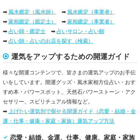
➡
風水鑑定（風水師）
➡
風水鑑定（事業者）
➡
家相鑑定（鑑定士）
➡
家相鑑定（事業者）
➡
占い師・鑑定士
➡
占いサロン・占い館
➡
占い師・占いのお店を探す（検索）
運気をアップするための開運ガイド
様々な開運コンテンツで、皆さまの運気アップのお手伝
いをしています。開運グッズ・風水家相方位占い・おす
すめ本・パワースポット、天然石パワーストーン・アク
セサリー、スピリチュアル情報など。
➡
上げたい運気別で探せる開運ガイド（恋愛・結婚・金
運・仕事・健康・家庭・家族）運気アップ方法
恋愛・結婚、金運、仕事、健康、家庭・家族