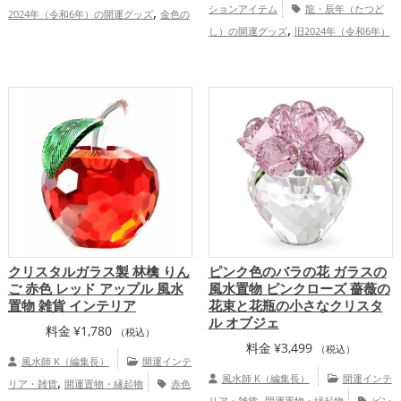
,
ションアイテム
龍・辰年（たつど
2024年（令和6年）の開運グッズ
金色の
,
,
,
し）の開運グッズ
旧2024年（令和6年）
開運グッズ
干支・十二支の開運グッズ
,
,
,
の開運グッズ
赤色の開運グッズ
干支・
龍・辰年（たつどし）の開運グッズ
玄関
,
,
十二支の開運グッズ
恋愛運アップ
の開運グッズ
リビングの開運グッズ
,
,
,
,
仕事運アップ
健康運アップ
家庭運・家
恋愛運アップ
結婚運アップ
金運
,
,
族運アップ
総合運・全体運アップ
アップ
家庭運・家族運アップ
クリスタルガラス製 林檎 りん
ピンク色のバラの花 ガラスの
ご 赤色 レッド アップル 風水
風水置物 ピンクローズ 薔薇の
置物 雑貨 インテリア
花束と花瓶の小さなクリスタ
ル オブジェ
料金
¥
1,780
（税込）
料金
¥
3,499
（税込）
風水師 K（編集長）
開運インテ
,
風水師 K（編集長）
開運インテ
リア・雑貨
開運置物・縁起物
赤色
,
リア・雑貨
開運置物・縁起物
ピン