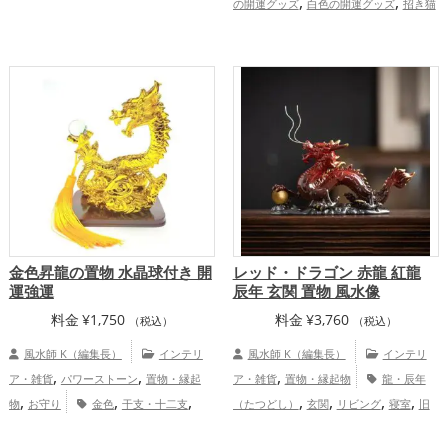
,
,
,
,
の開運グッズ
白色の開運グッズ
招き猫
ズ
馬・午年（うまどし）の開運グッズ
,
,
,
の開運グッズ
玄関の開運グッズ
リビン
玄関の開運グッズ
リビングの開運グッ
,
,
グの開運グッズ
オフィス・事務所の開運
ズ
2026年（令和8年）の開運グッズ
,
,
,
,
グッズ
店舗の開運グッズ
赤色の開運グ
金運アップ
仕事運アップ
健康運
,
,
,
,
ッズ
恋愛運アップ
結婚運アップ
アップ
家庭運・家族運アップ
総合運・
,
,
金運アップ
仕事運アップ
健康運アッ
全体運アップ
,
,
プ
家庭運・家族運アップ
総合運・全体
運アップ
金色昇龍の置物 水晶球付き 開
レッド・ドラゴン 赤龍 紅龍
運強運
辰年 玄関 置物 風水像
料金
¥
1,750
料金
¥
3,760
（税込）
（税込）
風水師 K（編集長）
インテリ
風水師 K（編集長）
インテリ
,
,
,
ア・雑貨
パワーストーン
置物・縁起
ア・雑貨
置物・縁起物
龍・辰年
,
,
,
,
,
,
,
物
お守り
金色
干支・十二支
（たつどし）
玄関
リビング
寝室
旧
,
,
,
,
龍・辰年（たつどし）
金運アップ
2024年（令和6年）
赤色
金色
干支・