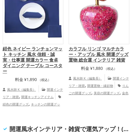
紺色 ネイビー ランチョンマッ
カラフル リンゴ マルチカラ
ト キッチン 風水 信頼・誠
ー・アップル 風水 開運グッズ
実・仕事運 開運カラー 食卓
置物 総合運 インテリア 雑貨
ダイニング テーブル コースタ
料金
¥
1,880
（税込）
ー
風水師 K（編集長）
開運インテ
料金
¥
1,890
（税込）
,
リア・雑貨
開運置物・縁起物
りん
風水師 K（編集長）
開運インテ
,
,
ごの開運グッズ
美容の開運グッズ
金色
,
リア・雑貨
開運キッチンアイテム
の開運グッズ
総合運・全体運アッ
,
紺色の開運グッズ
キッチンの開運グッ
プ
,
,
ズ
ダイニングルームの開運グッズ
書
,
斎・勉強部屋の開運グッズ
飲食店の開運
グッズ
仕事運アップ
開運風水インテリア・雑貨で運気アップ！(恋愛運, 結婚運, 金運, 仕事運, 健康運, 家庭運・家族運, 総合運・全体運)