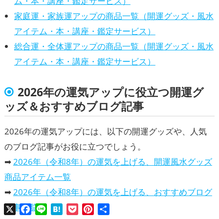
ム・本・講座・鑑定サービス）
家庭運・家族運アップの商品一覧（開運グッズ・風水
アイテム・本・講座・鑑定サービス）
総合運・全体運アップの商品一覧（開運グッズ・風水
アイテム・本・講座・鑑定サービス）
2026年の運気アップに役立つ開運グ
ッズ＆おすすめブログ記事
2026年の運気アップには、以下の開運グッズや、人気
のブログ記事がお役に立つでしょう。
➡
2026年（令和8年）の運気を上げる、開運風水グッズ
商品アイテム一覧
➡
2026年（令和8年）の運気を上げる、おすすめブログ
記事一覧
X
Facebook
Line
Hatena
Pocket
Pinterest
共
有