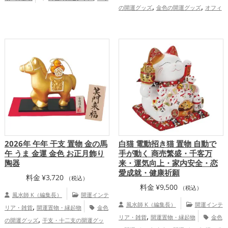
,
,
,
の開運グッズ
金色の開運グッズ
オフィ
ースポットの開運グッズ
透明の開運グッ
,
,
,
ス・事務所の開運グッズ
店舗の開運グッ
ズ
玄関の開運グッズ
寝室の開運グッ
,
,
,
ズ
金運アップ
仕事運アップ
家庭
ズ
健康運アップ
家庭運・家族運ア
運・家族運アップ
ップ
2026年 午年 干支 置物 金の馬
白猫 電動招き猫 置物 自動で
午 うま 金運 金色 お正月飾り
手が動く 商売繁盛・千客万
陶器
来・運気向上・家内安全・恋
愛成就・健康祈願
料金
¥
3,720
（税込）
料金
¥
9,500
（税込）
風水師 K（編集長）
開運インテ
,
風水師 K（編集長）
開運インテ
リア・雑貨
開運置物・縁起物
金色
,
,
リア・雑貨
開運置物・縁起物
金色
の開運グッズ
干支・十二支の開運グッ