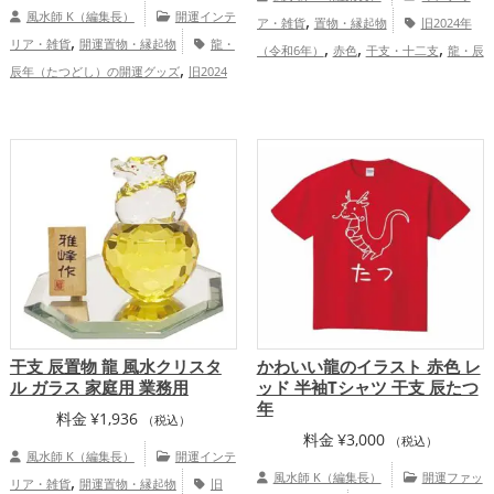
風水師 K（編集長）
開運インテ
,
ア・雑貨
置物・縁起物
旧2024年
,
リア・雑貨
開運置物・縁起物
龍・
,
,
,
（令和6年）
赤色
干支・十二支
龍・辰
,
辰年（たつどし）の開運グッズ
旧2024
,
,
,
年（たつどし）
玄関
寝室
オフィス・
,
年（令和6年）の開運グッズ
赤色の開運
,
,
事務所
店舗
金運アップ
仕事運ア
,
グッズ
干支・十二支の開運グッズ
,
,
ップ
家庭運・家族運アップ
総合運・全
,
,
恋愛運アップ
金運アップ
仕事運アッ
体運アップ
,
,
プ
健康運アップ
家庭運・家族運アッ
プ
干支 辰置物 龍 風水クリスタ
かわいい龍のイラスト 赤色 レ
ル ガラス 家庭用 業務用
ッド 半袖Tシャツ 干支 辰たつ
年
料金
¥
1,936
（税込）
料金
¥
3,000
（税込）
風水師 K（編集長）
開運インテ
,
風水師 K（編集長）
開運ファッ
リア・雑貨
開運置物・縁起物
旧