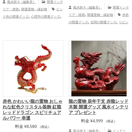
風水師 K（編集長）
開運インテ
,
風水師 K（編集長）
開運インテ
リア・雑貨
開運置物・縁起物
ピン
,
,
,
リア・雑貨
開運置物・縁起物
赤色
ク色の開運グッズ
心理学の開運グッズ
,
,
,
の開運グッズ
玄関の開運グッズ
リビン
玄関の開運グッズ
リビングの開運グッ
,
,
グの開運グッズ
ダイニングルームの開運
ズ
ダイニングルームの開運グッズ
,
,
,
グッズ
恋愛運アップ
結婚運アッ
恋愛運アップ
結婚運アップ
健康運アッ
,
,
,
,
プ
健康運アップ
家庭運・家族運アッ
プ
家庭運・家族運アップ
総合運・全体
,
プ
総合運・全体運アップ
運アップ
赤色 かわいい龍の置物 おしゃ
龍の置物 辰年干支 赤龍レッド
れな虹色クリスタル装飾 紅龍
木製 開運グッズ 風水インテリ
レッドドラゴン スピリチュア
ア プレゼント
ルパワー 幸運
料金
¥
4,999
（税込）
料金
¥
8,580
（税込）
風水師 K（編集長）
インテリ