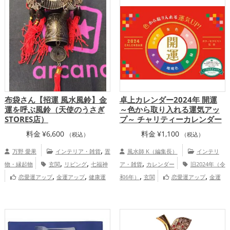
の開運グッズ
七福神の開運グッズ
,
,
恋愛運アップ
結婚運アップ
金運アッ
,
,
,
プ
仕事運アップ
健康運アップ
家庭
,
運・家族運アップ
総合運・全体運アッ
プ
布袋さん【招運 風水風鈴】金
卓上カレンダー2024年 開運
運を呼ぶ風鈴（天使のうさぎ
～色から取り入れる運気アッ
STORES店）
プ～ チャリティーカレンダー
料金
¥
6,600
料金
¥
1,100
（税込）
（税込）
,
万野 愛果
インテリア・雑貨
置
風水師 K（編集長）
インテリ
,
,
,
物・縁起物
玄関
リビング
七福神
ア・雑貨
カレンダー
旧2024年（令
,
,
,
,
恋愛運アップ
金運アップ
健康運
和6年）
玄関
恋愛運アップ
金運
,
,
アップ
家庭運・家族運アップ
天使
アップ
健康運アップ
のうさぎ 万野愛果 An angel rabbit Aika
Manno（STORES店）