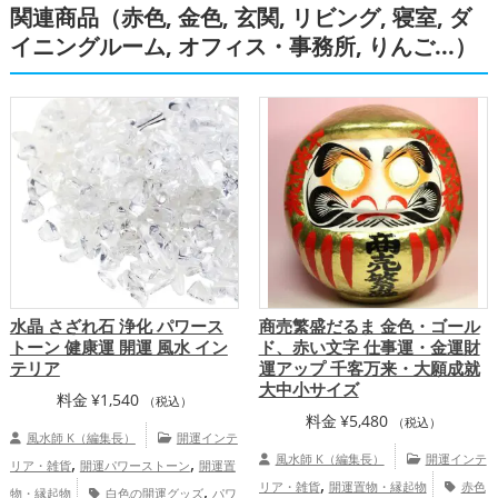
関連商品（赤色, 金色, 玄関, リビング, 寝室, ダ
ップ
イニングルーム, オフィス・事務所, りんご...）
水晶 さざれ石 浄化 パワース
商売繁盛だるま 金色・ゴール
トーン 健康運 開運 風水 イン
ド、赤い文字 仕事運・金運財
テリア
運アップ 千客万来・大願成就
大中小サイズ
料金
¥
1,540
（税込）
料金
¥
5,480
（税込）
風水師 K（編集長）
開運インテ
,
,
風水師 K（編集長）
開運インテ
リア・雑貨
開運パワーストーン
開運置
,
,
リア・雑貨
開運置物・縁起物
赤色
物・縁起物
白色の開運グッズ
パワ