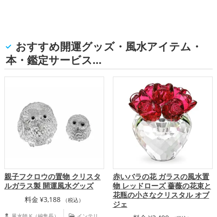
おすすめ開運グッズ・風水アイテム・
本・鑑定サービス…
親子フクロウの置物 クリスタ
赤いバラの花 ガラスの風水置
ルガラス製 開運風水グッズ
物 レッドローズ 薔薇の花束と
花瓶の小さなクリスタル オブ
料金
¥
3,188
（税込）
ジェ
風水師 K（編集長）
インテリ