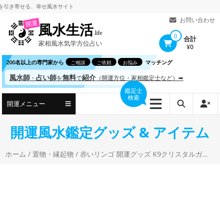
コ
寄せる、
幸せ風水サイト
ン
お問い合わせ
開運
風水生活
テ
.life
0
合計
家相風水気学方位占い
ン
¥0
ツ
200名以上の専門家から
マッチング
ご相談
ご依頼
お悩み
へ
風水師
占い師
無料
紹介
・
を
で
（開運方位・家相鑑定士など）➡
ス
鑑定士
検索
キ
開運メニュー
ッ
プ
開運風水鑑定グッズ & アイテム
ホーム
/
置物・縁起物
/ 赤いリンゴ 開運グッズ K9クリスタルガラス製 かわいい風水置物 装飾品