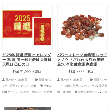
,
家庭運・家族運アップ
十二支
恋愛運アップ
結婚運アッ
,
,
,
プ
金運アップ
仕事運アップ
健康運ア
,
,
ップ
家庭運・家族運アップ
総合運・全
体運アップ
2025年 開運 壁掛け カレンダ
パワーストーン 赤瑪瑙 レッド
ー 赤 龍 虎 一粒万倍日 天赦日
メノウ さざれ石 天然石 開運
天恩日 己巳の日
風水 浄化 健康運 家庭運
料金
¥
1,666
料金
¥
777
（税込）
（税込）
風水師 K（編集長）
開運カレン
風水師 K（編集長）
開運インテ
,
,
,
ダー
開運インテリア・雑貨
赤色の
リア・雑貨
開運パワーストーン
開運置
,
,
開運グッズ
旧2025年（令和7年）の開運
物・縁起物
赤色の開運グッズ
玄関
,
,
,
グッズ
リビングの開運グッズ
ダイニン
の開運グッズ
健康運アップ
家庭
,
グルームの開運グッズ
オフィス・事務所
運・家族運アップ
,