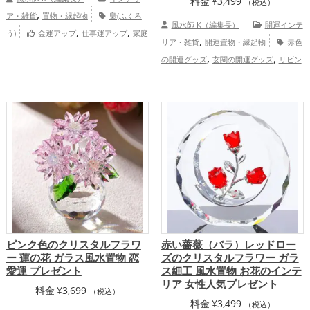
料金
¥
3,499
（税込）
,
ア・雑貨
置物・縁起物
梟(ふくろ
風水師 K（編集長）
開運インテ
,
,
う)
金運アップ
仕事運アップ
家庭
,
リア・雑貨
開運置物・縁起物
赤色
運・家族運アップ
,
,
の開運グッズ
玄関の開運グッズ
リビン
,
グの開運グッズ
飲食店の開運グッズ
,
,
恋愛運アップ
健康運アップ
家庭
,
運・家族運アップ
総合運・全体運アッ
プ
ピンク色のクリスタルフラワ
赤い薔薇（バラ）レッドロー
ー 蓮の花 ガラス風水置物 恋
ズのクリスタルフラワー ガラ
愛運 プレゼント
ス細工 風水置物 お花のインテ
リア 女性人気プレゼント
料金
¥
3,699
（税込）
料金
¥
3,499
（税込）