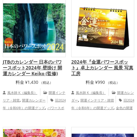
,
,
東海地方
山形県
関西地方
恋愛運
,
,
,
アップ
結婚運アップ
金運アップ
仕事
,
,
運アップ
健康運アップ
家庭運・家族運
,
アップ
総合運・全体運アップ
JTBのカレンダー 日本のパワ
2024年『金運パワースポッ
ースポット2024年 壁掛け 開
ト』卓上カレンダー 風景 写真
運カレンダー Keiko (監修)
工房
料金
¥
1,430
料金
¥
990
（税込）
（税込）
風水師 K（編集長）
開運インテ
風水師 K（編集長）
開運カレン
,
,
リア・雑貨
開運カレンダー
旧2024
ダー
開運インテリア・雑貨
旧2024
,
,
年（令和6年）の開運グッズ
パワースポ
年（令和6年）の開運グッズ
金色の開運
,
,
,
,
ットの開運グッズ
占いの開運グッズ
神
グッズ
パワースポットの開運グッズ
神
,
,
,
,
社仏閣の開運グッズ
山梨県
青森県
社仏閣の開運グッズ
山梨県
福岡県
,
,
,
,
,
,
,
,
富山県
東京都
東北地方
岩手県
三重
新潟県
関東地方
甲信越地方
茨城県