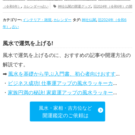
,
,
（令和6年）
カレンダー×占い
神社仏閣の開運グッズ
旧2024年（令和6年）の開
,
,
,
,
,
,
運グッズ
占いの開運グッズ
北海道
京都府
長野県
三重県
滋賀県
甲信越地
カテゴリー:
,
,
インテリア・雑貨
,
,
,
カレンダー
,
,
タグ:
神社仏閣
,
,
旧2024年（令和6
,
方
熊本県
静岡県
奈良県
山口県
東海地方
関西地方
中国地方
九州地方
仕
年）
,
占い
,
,
事運アップ
家庭運・家族運アップ
総合運・全体運アップ
風水で運気を上げる!
風水で運気を上げるのに、おすすめの記事や開運方法の
解説です。
➡
風水を基礎から学ぶ入門書、初心者向けおすすめ本
・
ビジネス成功! 仕事運アップの風水ラッキーカラー5選、効果解説
・
家族円満の秘訣! 家庭運アップの風水ラッキーカラー5選、効果解説
風水・家相・吉方位など
開運鑑定のご依頼は