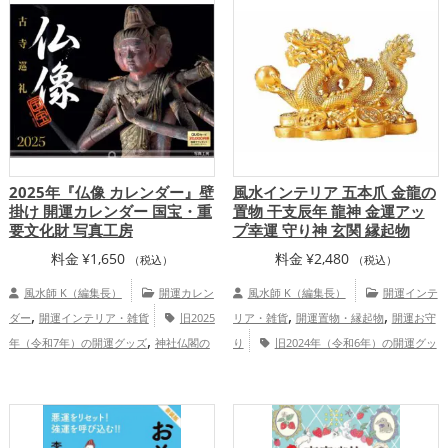
,
,
,
,
,
川県
佐賀県
京都府
関東地方
三重県
,
,
,
,
福井県
高知県
静岡県
東海地方
和歌
,
,
,
,
山県
北陸地方
関西地方
群馬県
中国
,
,
地方
四国地方
九州地方
恋愛運ア
,
,
,
ップ
結婚運アップ
金運アップ
仕事運
,
,
アップ
健康運アップ
家庭運・家族運ア
,
ップ
総合運・全体運アップ
2025年『仏像 カレンダー』壁
風水インテリア 五本爪 金龍の
掛け 開運カレンダー 国宝・重
置物 干支辰年 龍神 金運アッ
要文化財 写真工房
プ幸運 守り神 玄関 縁起物
料金
¥
1,650
料金
¥
2,480
（税込）
（税込）
風水師 K（編集長）
開運カレン
風水師 K（編集長）
開運インテ
,
,
,
ダー
開運インテリア・雑貨
旧2025
リア・雑貨
開運置物・縁起物
開運お守
,
年（令和7年）の開運グッズ
神社仏閣の
り
旧2024年（令和6年）の開運グッ
,
,
,
,
,
開運グッズ
兵庫県
京都府
滋賀県
ズ
金色の開運グッズ
干支・十二支の開
,
,
,
奈良県
和歌山県
関西地方
健康運
運グッズ
龍・辰年（たつどし）の開運グ
,
,
,
,
アップ
家庭運・家族運アップ
総合運・
ッズ
玄関の開運グッズ
リビングの開運
,
,
全体運アップ
グッズ
金運アップ
仕事運アップ