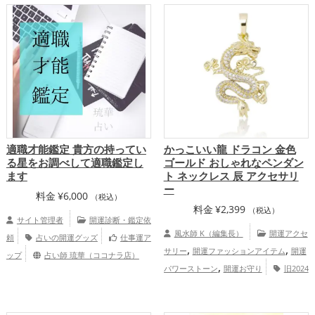
適職才能鑑定 貴方の持ってい
かっこいい龍 ドラコン 金色
る星をお調べして適職鑑定し
ゴールド おしゃれなペンダン
ます
ト ネックレス 辰 アクセサリ
ー
料金
¥
6,000
（税込）
料金
¥
2,399
（税込）
サイト管理者
開運診断・鑑定依
風水師 K（編集長）
開運アクセ
頼
占いの開運グッズ
仕事運ア
,
,
サリー
開運ファッションアイテム
開運
ップ
占い師 琉華（ココナラ店）
,
パワーストーン
開運お守り
旧2024
,
年（令和6年）の開運グッズ
金色の開運
,
,
グッズ
干支・十二支の開運グッズ
龍・