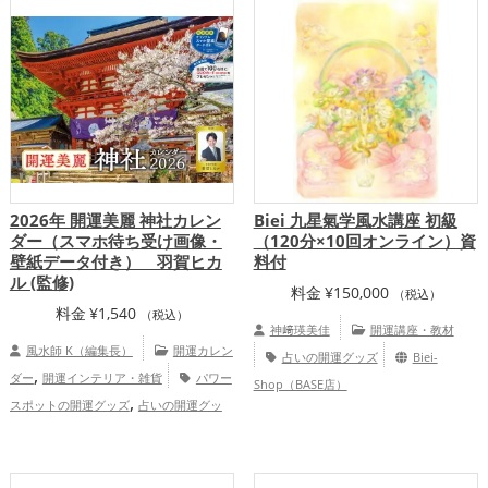
辰年（たつどし）の開運グッズ
恋
,
,
,
愛運アップ
金運アップ
仕事運アップ
,
家庭運・家族運アップ
総合運・全体運ア
ップ
2026年 開運美麗 神社カレン
Biei 九星氣学風水講座 初級
ダー（スマホ待ち受け画像・
（120分×10回オンライン）資
壁紙データ付き） 羽賀ヒカ
料付
ル (監修)
料金
¥
150,000
（税込）
料金
¥
1,540
（税込）
神﨑瑛美佳
開運講座・教材
風水師 K（編集長）
開運カレン
占いの開運グッズ
Biei-
,
ダー
開運インテリア・雑貨
パワー
Shop（BASE店）
,
スポットの開運グッズ
占いの開運グッ
,
,
ズ
2026年（令和8年）の開運グッズ
神
,
社仏閣の開運グッズ
スマホの開運グッ
,
,
,
ズ
青森県
島根県
東北地方
神奈