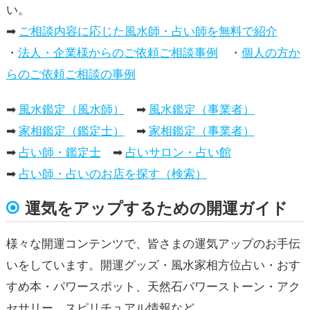
い。
➡
ご相談内容に応じた風水師・占い師を無料で紹介
・
法人・企業様からのご依頼ご相談事例
・
個人の方か
らのご依頼ご相談の事例
➡
風水鑑定（風水師）
➡
風水鑑定（事業者）
➡
家相鑑定（鑑定士）
➡
家相鑑定（事業者）
➡
占い師・鑑定士
➡
占いサロン・占い館
➡
占い師・占いのお店を探す（検索）
運気をアップするための開運ガイド
様々な開運コンテンツで、皆さまの運気アップのお手伝
いをしています。開運グッズ・風水家相方位占い・おす
すめ本・パワースポット、天然石パワーストーン・アク
セサリー、スピリチュアル情報など。