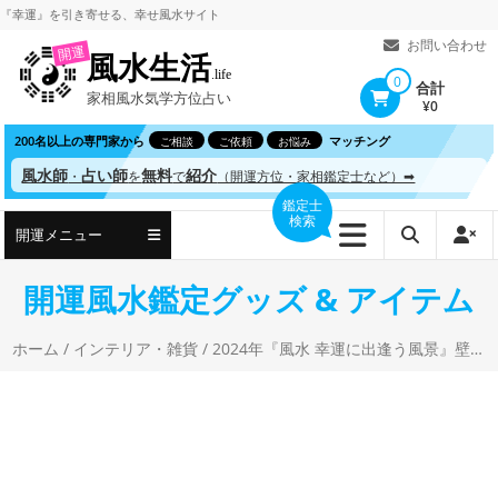
コ
』を引き寄せる、
幸せ風水サイト
ン
お問い合わせ
開運
風水生活
テ
.life
0
合計
家相風水気学方位占い
ン
¥0
ツ
200名以上の専門家から
マッチング
ご相談
ご依頼
お悩み
へ
風水師
占い師
無料
紹介
・
を
で
（開運方位・家相鑑定士など）➡
ス
鑑定士
検索
キ
開運メニュー
ッ
プ
開運風水鑑定グッズ & アイテム
ホーム
/
インテリア・雑貨
/ 2024年『風水 幸運に出逢う風景』壁掛けカレンダー 写真工房