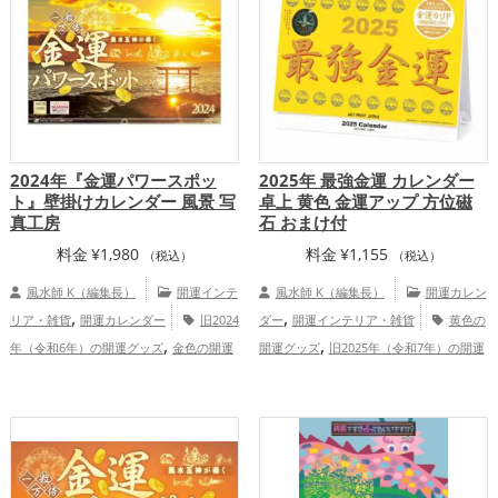
,
ップ
総合運・全体運アップ
2024年『金運パワースポッ
2025年 最強金運 カレンダー
ト』壁掛けカレンダー 風景 写
卓上 黄色 金運アップ 方位磁
真工房
石 おまけ付
料金
¥
1,980
料金
¥
1,155
（税込）
（税込）
風水師 K（編集長）
開運インテ
風水師 K（編集長）
開運カレン
,
,
リア・雑貨
開運カレンダー
旧2024
ダー
開運インテリア・雑貨
黄色の
,
,
年（令和6年）の開運グッズ
金色の開運
開運グッズ
旧2025年（令和7年）の開運
,
,
グッズ
パワースポットの開運グッズ
神
グッズ
金運アップ
,
,
社仏閣の開運グッズ
福岡県
山梨県
,
,
,
,
新潟県
関東地方
甲信越地方
茨城県
,
,
栃木県
沖縄県
九州地方
金運アッ
,
,
プ
家庭運・家族運アップ
総合運・全体