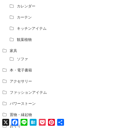
風水の流派について教えてください。
カレンダー
風水で個人の運勢を占う方法はありますか？
カーテン
風水師になるには、どんな勉強をすればいいですか？
キッチンアイテム
観葉植物
家具
ソファ
本・電子書籍
アクセサリー
ファッションアイテム
パワーストーン
置物・縁起物
X
Facebook
Line
Hatena
Pocket
Pinterest
共
有
お守り