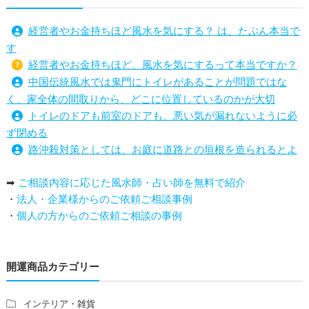
経営者やお金持ちほど風水を気にする？ は、たぶん本当で
す
経営者やお金持ちほど、風水を気にするって本当ですか？
中国伝統風水では鬼門にトイレがあることが問題ではな
く、家全体の間取りから、どこに位置しているのかが大切
トイレのドアも前室のドアも、悪い気が漏れないように必
ず閉める
路沖殺対策としては、お庭に道路との垣根を造られるとよ
い
➡
ご相談内容に応じた風水師・占い師を無料で紹介
庭を広げると路沖殺（ろちゅうさつ）は防げますか？
・
法人・企業様からのご依頼ご相談事例
トイレ前室のドアの開け閉めについて
・
個人の方からのご依頼ご相談の事例
増築して家相の中心軸が変わると、鬼門の方角にあるトイ
レの位置はずれますか？
青澄杏樹 （アオスミアンジュ）先生からのご回答です。
開運商品カテゴリー
占い師さんは、幽霊を見たことがありますか？
家相風水の診断・鑑定料金や相場について
家相・風水の鑑定料金の相場が知りたい。
インテリア・雑貨