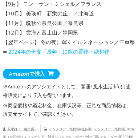
【9月】 モン・サン・ミシェル／フランス
【10月】 美瑛町「新栄の丘」／北海道
【11月】 晩秋の奈良公園／奈良県
【12月】 雲海と富士山／静岡県
【翌年ページ】 冬の夜に輝くイルミネーション／三重県
➡
2024年の干支「辰年」に龍の置物・縁起物
Amazonで購入
※Amazonのアソシエイトとして、開運! 風水生活.lifeは適
格販売により収入を得ています。
※商品価格や
鑑定料金
、在庫状況等、正確な商品情報は、
販売元サイトでご確認ください。
,
風水師 K（編集長）
インテリア・雑貨×神社仏閣
インテリア・雑貨×旧2024
,
,
,
年（令和6年）
インテリア・雑貨×占い
カレンダー×神社仏閣
カレンダー×旧2024年