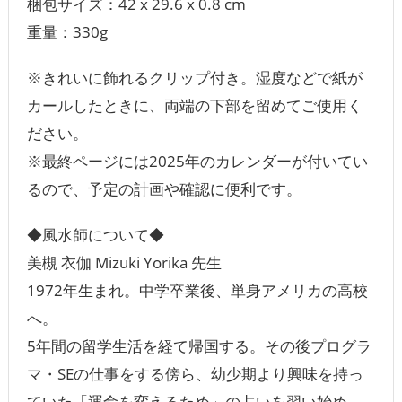
梱包サイズ：‎‎‎42 x 29.6 x 0.8 cm
重量：‎‎330g
※きれいに飾れるクリップ付き。湿度などで紙が
カールしたときに、両端の下部を留めてご使用く
ださい。
※最終ページには2025年のカレンダーが付いてい
るので、予定の計画や確認に便利です。
◆風水師について◆
美槻 衣伽 Mizuki Yorika 先生
1972年生まれ。中学卒業後、単身アメリカの高校
へ。
5年間の留学生活を経て帰国する。その後プログラ
マ・SEの仕事をする傍ら、幼少期より興味を持っ
ていた「運命を変えるため」の占いを習い始め