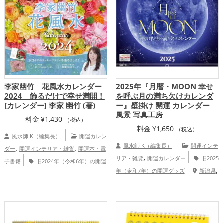
,
,
,
,
,
,
,
県
京都府
関東地方
静岡県
秋田県
甲
栃木県
沖縄県
九州地方
金運アッ
,
,
,
,
,
,
信越地方
熊本県
東海地方
山形県
宮
プ
家庭運・家族運アップ
総合運・全体
,
,
,
,
崎県
北陸地方
和歌山県
関西地方
沖
運アップ
,
縄県
九州地方
家庭運・家族運アッ
,
プ
総合運・全体運アップ
李家幽竹 花風水カレンダー
2025年『月暦・MOON 幸せ
2024 飾るだけで幸せ満開！
を呼ぶ月の満ち欠けカレンダ
[カレンダー] 李家 幽竹 (著)
ー』壁掛け 開運 カレンダー
風景 写真工房
料金
¥
1,430
（税込）
料金
¥
1,650
（税込）
風水師 K（編集長）
開運カレン
,
,
風水師 K（編集長）
開運インテ
ダー
開運インテリア・雑貨
開運本・電
,
リア・雑貨
開運カレンダー
旧2025
子書籍
旧2024年（令和6年）の開運
,
,
,
年（令和7年）の開運グッズ
新潟県
グッズ
李家幽竹の開運グッズ
風水・家
,
,
,
,
,
関東地方
長野県
千葉県
甲信越地方
相の開運グッズ
恋愛運アップ
結婚
,
,
広島県
群馬県
中国地方
恋愛運ア
運アップ
,
,
,
ップ
結婚運アップ
金運アップ
仕事運
,
,
アップ
健康運アップ
家庭運・家族運ア