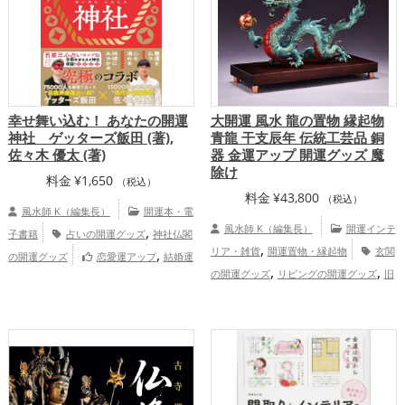
,
ズ
トイレの開運グッズ
恋愛運アッ
,
,
,
プ
結婚運アップ
金運アップ
仕事運ア
,
,
ップ
健康運アップ
家庭運・家族運アッ
,
プ
総合運・全体運アップ
幸せ舞い込む！ あなたの開運
大開運 風水 龍の置物 縁起物
神社 ゲッターズ飯田 (著),
青龍 干支辰年 伝統工芸品 銅
佐々木 優太 (著)
器 金運アップ 開運グッズ 魔
除け
料金
¥
1,650
（税込）
料金
¥
43,800
（税込）
風水師 K（編集長）
開運本・電
,
風水師 K（編集長）
開運インテ
子書籍
占いの開運グッズ
神社仏閣
,
,
リア・雑貨
開運置物・縁起物
玄関
の開運グッズ
恋愛運アップ
結婚運
,
,
,
,
,
の開運グッズ
リビングの開運グッズ
旧
アップ
金運アップ
仕事運アップ
健康
,
,
,
2024年（令和6年）の開運グッズ
干支・
運アップ
家庭運・家族運アップ
総合
,
十二支の開運グッズ
龍・辰年（たつど
運・全体運アップ
,
し）の開運グッズ
四神（四獣）・五神獣
,
の開運グッズ
金運アップ
仕事運ア
,
,
ップ
健康運アップ
家庭運・家族運アッ