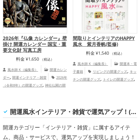
,
プ
総合運・全体運アップ
2026年『仏像 カレンダー』壁
間取りとインテリアのHAPPY
掛け 開運カレンダー 国宝・重
風水 紫月香帆(監修)
要文化財 写真工房
料金
¥
1,540
（税込）
料金
¥
1,650
（税込）
風水師 K（編集長）
開運本・電
風水師 K（編集長）
開運カレン
,
子書籍
リビングの開運グッズ
キッ
,
ダー
開運インテリア・雑貨
2026年
,
,
チンの開運グッズ
トイレの開運グッズ
,
（令和8年）の開運グッズ
神社仏閣の開
,
ダイニングルームの開運グッズ
占いの開
,
,
,
運グッズ
兵庫県
京都府
滋賀県
,
,
運グッズ
風水・家相の開運グッズ
玄関
,
,
奈良県
和歌山県
関西地方
健康運
,
の開運グッズ
金運アップ
家庭運・
,
,
アップ
家庭運・家族運アップ
総合運・
,
開運風水インテリア・雑貨で運気アップ！(仕事運, 家庭運・家族運, 総合運・全体運)
家族運アップ
総合運・全体運アップ
全体運アップ
開運カテゴリー「インテリア・雑貨」に属するアイテ
ム、商品・サービスで、運気アップを実現しましょう！