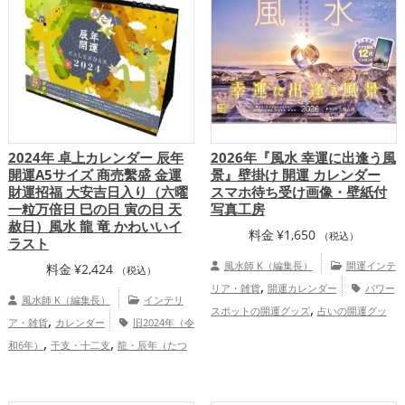
2024年 卓上カレンダー 辰年
2026年『風水 幸運に出逢う風
開運A5サイズ 商売繫盛 金運
景』壁掛け 開運 カレンダー
財運招福 大安吉日入り（六曜
スマホ待ち受け画像・壁紙付
一粒万倍日 巳の日 寅の日 天
写真工房
赦日）風水 龍 竜 かわいいイ
料金
¥
1,650
（税込）
ラスト
風水師 K（編集長）
開運インテ
料金
¥
2,424
（税込）
,
リア・雑貨
開運カレンダー
パワー
風水師 K（編集長）
インテリ
,
スポットの開運グッズ
占いの開運グッ
,
ア・雑貨
カレンダー
旧2024年（令
,
,
ズ
2026年（令和8年）の開運グッズ
ス
,
,
和6年）
干支・十二支
龍・辰年（たつ
,
,
マホの開運グッズ
山梨県
北海道
,
どし）
金運アップ
健康運アップ
,
,
,
,
,
青森県
東京都
東北地方
岩手県
道東
,
,
,
,
京都府
関東地方
静岡県
甲信越地方