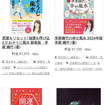
家庭運・家族運アップ
悪運をリセット! 強運を呼び込
李家幽竹の幸せ風水 2024年版
む!! おそうじ風水 新装版 李
李家 幽竹 (著)
家 幽竹 (著)
料金
¥
1,100
（税込）
料金
¥
1,310
（税込）
風水師 K（編集長）
開運本・電
風水師 K（編集長）
開運本・電
,
子書籍
李家幽竹の開運グッズ
風
子書籍
ダイニングルームの開運グ
,
水・家相の開運グッズ
旧2024年（令和6
,
,
ッズ
美容の開運グッズ
神社仏閣の開運
,
年）の開運グッズ
パワースポットの開運
,
,
グッズ
風水・家相の開運グッズ
李家幽
,
グッズ
恋愛運アップ
仕事運アッ
,
竹の開運グッズ
掃除・片付け・整理整頓
プ
,
,
の開運グッズ
玄関の開運グッズ
リビン
,
,
グの開運グッズ
キッチンの開運グッズ
,
寝室の開運グッズ
バスルームの開運グッ