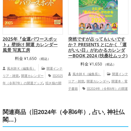
運アップ
2025年『金運パワースポッ
突然ですが占ってもいいです
ト』壁掛け 開運 カレンダー
か？ PRESENTS とにかく「運
風景 写真工房
がいい日」がわかるカレンダ
ーBOOK 2024 (扶桑社ムック)
料金
¥
1,650
（税込）
料金
¥
1,650
（税込）
風水師 K（編集長）
開運インテ
,
風水師 K（編集長）
開運インテ
リア・雑貨
開運カレンダー
旧2025
,
,
,
リア・雑貨
開運カレンダー
開運本・電
年（令和7年）の開運グッズ
招き猫の開
,
,
子書籍
旧2024年（令和6年）の開運
運グッズ
パワースポットの開運グッズ
,
,
,
グッズ
干支・十二支の開運グッズ
龍・
神社仏閣の開運グッズ
東京都
山梨
,
,
,
,
,
,
辰年（たつどし）の開運グッズ
占いの開
県
青森県
東北地方
岩手県
香川県
関
関連商品（旧2024年（令和6年）, 占い, 神社仏
,
,
,
,
運グッズ
総合運・全体運アップ
東地方
甲信越地方
静岡県
東海地方
,
,
,
閣...）
奈良県
栃木県
関西地方
四国地方
,
金運アップ
総合運・全体運アップ