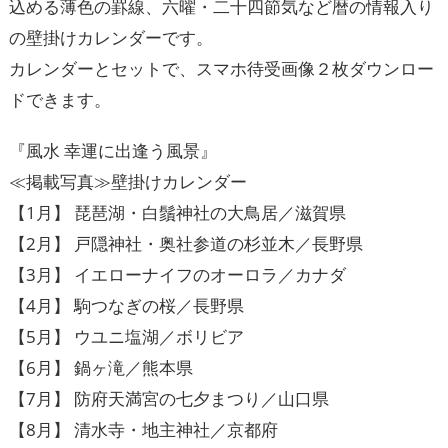
込める薄色の罫線、六曜・二十四節気など暦の情報入り
の壁掛けカレンダーです。
カレンダーとセットで、スマホ待受画像２枚ダウンロー
ドできます。
『風水 幸運に出逢う風景』
≪掲載写真≫壁掛けカレンダー
【1月】 琵琶湖・白鬚神社の大鳥居／滋賀県
【2月】 戸隠神社・奥社参道の杉並木／長野県
【3月】 イエローナイフのオーロラ／カナダ
【4月】 駒つなぎの桜／長野県
【5月】 ウユニ塩湖／ボリビア
【6月】 鍋ヶ滝／熊本県
【7月】 防府天満宮の七夕まつり／山口県
【8月】 清水寺・地主神社／京都府