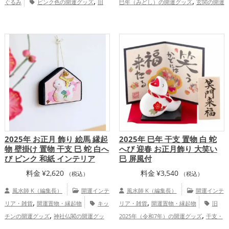
,
,
ぐるみ
ピンク色の開運グッズ
旧
巳年（みどし）の開運グッズ
玄関の開運
,
,
,
2025年（令和7年）の開運グッズ
干支・
グッズ
リビングの開運グッズ
金色の開
,
,
,
十二支の開運グッズ
蛇・巳年（みどし）
運グッズ
銀色の開運グッズ
旧2025年
,
,
の開運グッズ
恋愛運アップ
結婚運
（令和7年）の開運グッズ
干支・十二支
,
,
,
,
アップ
金運アップ
健康運アップ
家庭
の開運グッズ
恋愛運アップ
結婚運
,
,
,
,
運・家族運アップ
総合運・全体運アッ
アップ
金運アップ
仕事運アップ
健康
,
,
プ
運アップ
家庭運・家族運アップ
総合
運・全体運アップ
2025年 お正月 飾り 絵馬 縁起
2025年 巳年 干支 置物 白 蛇
物 壁掛け 置物 干支 巳 蛇 白へ
へび 迎春 お正月飾り 大笑い
び ピンク 和紙 インテリア
巳 屏風付
料金
¥
2,620
料金
¥
3,540
（税込）
（税込）
風水師 K（編集長）
開運インテ
風水師 K（編集長）
開運インテ
,
,
リア・雑貨
開運置物・縁起物
キッ
リア・雑貨
開運置物・縁起物
旧
,
,
チンの開運グッズ
神社仏閣の開運グッ
2025年（令和7年）の開運グッズ
干支・
,
,
,
ズ
ピンク色の開運グッズ
白色の開運グ
十二支の開運グッズ
蛇・巳年（みどし）