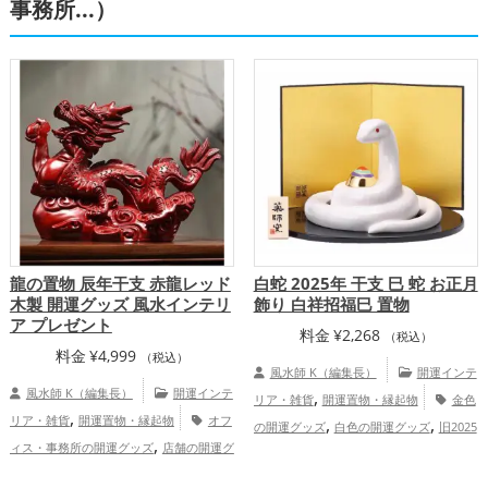
プ
仕事運アップ
健康運アップ
家庭
事務所...）
,
運・家族運アップ
総合運・全体運アッ
プ
龍の置物 辰年干支 赤龍レッド
白蛇 2025年 干支 巳 蛇 お正月
木製 開運グッズ 風水インテリ
飾り 白祥招福巳 置物
ア プレゼント
料金
¥
2,268
（税込）
料金
¥
4,999
（税込）
風水師 K（編集長）
開運インテ
風水師 K（編集長）
開運インテ
,
リア・雑貨
開運置物・縁起物
金色
,
リア・雑貨
開運置物・縁起物
オフ
,
,
の開運グッズ
白色の開運グッズ
旧2025
,
ィス・事務所の開運グッズ
店舗の開運グ
,
年（令和7年）の開運グッズ
干支・十二
,
ッズ
旧2024年（令和6年）の開運グッ
,
支の開運グッズ
蛇・巳年（みどし）の開