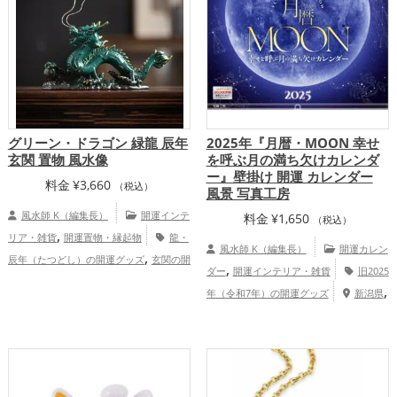
,
運アップ
総合運・全体運アップ
グリーン・ドラゴン 緑龍 辰年
2025年『月暦・MOON 幸せ
玄関 置物 風水像
を呼ぶ月の満ち欠けカレンダ
ー』壁掛け 開運 カレンダー
料金
¥
3,660
（税込）
風景 写真工房
風水師 K（編集長）
開運インテ
料金
¥
1,650
（税込）
,
リア・雑貨
開運置物・縁起物
龍・
風水師 K（編集長）
開運カレン
,
辰年（たつどし）の開運グッズ
玄関の開
,
ダー
開運インテリア・雑貨
旧2025
,
,
運グッズ
リビングの開運グッズ
寝室の
,
年（令和7年）の開運グッズ
新潟県
,
開運グッズ
旧2024年（令和6年）の開運
,
,
,
,
関東地方
長野県
広島県
千葉県
甲信
,
,
グッズ
緑色の開運グッズ
干支・十二支
,
,
越地方
群馬県
中国地方
恋愛運ア
,
の開運グッズ
恋愛運アップ
結婚運
,
,
,
ップ
結婚運アップ
金運アップ
仕事運
,
,
,
アップ
金運アップ
仕事運アップ
健康
,
,
アップ
健康運アップ
家庭運・家族運ア
,
,
運アップ
家庭運・家族運アップ
総合