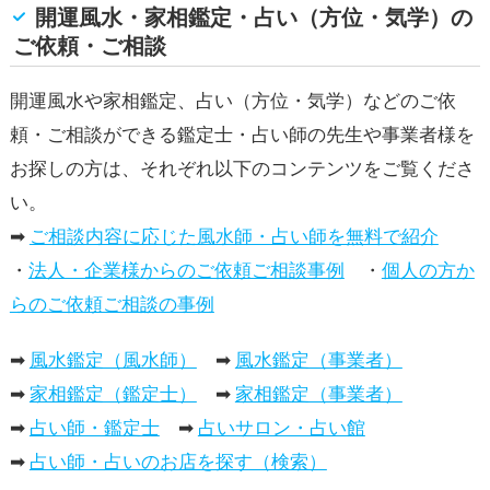
開運風水・家相鑑定・占い（方位・気学）の
ご依頼・ご相談
開運風水や家相鑑定、占い（方位・気学）などのご依
頼・ご相談ができる鑑定士・占い師の先生や事業者様を
お探しの方は、それぞれ以下のコンテンツをご覧くださ
い。
➡
ご相談内容に応じた風水師・占い師を無料で紹介
・
法人・企業様からのご依頼ご相談事例
・
個人の方か
らのご依頼ご相談の事例
➡
風水鑑定（風水師）
➡
風水鑑定（事業者）
➡
家相鑑定（鑑定士）
➡
家相鑑定（事業者）
➡
占い師・鑑定士
➡
占いサロン・占い館
➡
占い師・占いのお店を探す（検索）