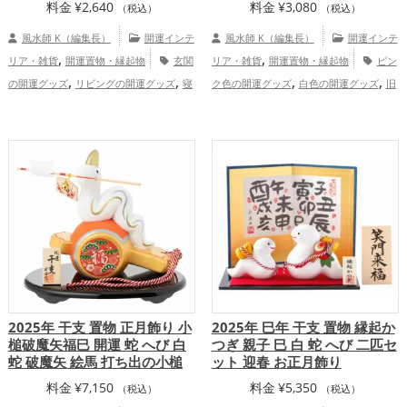
料金
¥
2,640
料金
¥
3,080
（税込）
（税込）
風水師 K（編集長）
開運インテ
風水師 K（編集長）
開運インテ
,
,
リア・雑貨
開運置物・縁起物
玄関
リア・雑貨
開運置物・縁起物
ピン
,
,
,
,
の開運グッズ
リビングの開運グッズ
寝
ク色の開運グッズ
白色の開運グッズ
旧
,
,
室の開運グッズ
オフィス・事務所の開運
2025年（令和7年）の開運グッズ
干支・
,
,
,
グッズ
金色の開運グッズ
白色の開運グ
十二支の開運グッズ
蛇・巳年（みどし）
,
,
ッズ
旧2025年（令和7年）の開運グッ
の開運グッズ
神社仏閣の開運グッズ
,
,
,
,
ズ
干支・十二支の開運グッズ
蛇・巳年
恋愛運アップ
結婚運アップ
金運
,
,
,
（みどし）の開運グッズ
金運アッ
アップ
仕事運アップ
健康運アップ
家
,
,
,
,
プ
仕事運アップ
健康運アップ
家庭
庭運・家族運アップ
総合運・全体運アッ
,
運・家族運アップ
総合運・全体運アッ
プ
プ
2025年 干支 置物 正月飾り 小
2025年 巳年 干支 置物 縁起か
槌破魔矢福巳 開運 蛇 へび 白
つぎ 親子 巳 白 蛇 へび 二匹セ
蛇 破魔矢 絵馬 打ち出の小槌
ット 迎春 お正月飾り
料金
¥
7,150
料金
¥
5,350
（税込）
（税込）