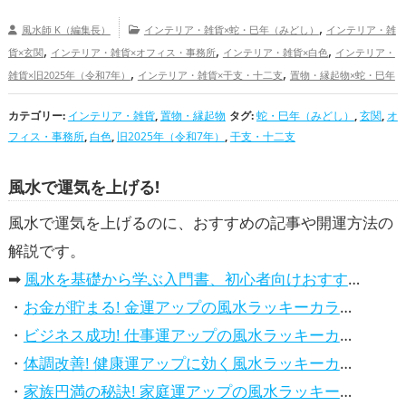
,
風水師 K（編集長）
インテリア・雑貨×蛇・巳年（みどし）
インテリア・雑
,
,
,
貨×玄関
インテリア・雑貨×オフィス・事務所
インテリア・雑貨×白色
インテリア・
,
,
雑貨×旧2025年（令和7年）
インテリア・雑貨×干支・十二支
置物・縁起物×蛇・巳年
,
,
,
（みどし）
置物・縁起物×玄関
置物・縁起物×オフィス・事務所
置物・縁起物×白
カテゴリー:
,
インテリア・雑貨
,
置物・縁起物
,
タグ:
蛇・巳年（みどし）
,
玄関
,
オ
色
置物・縁起物×旧2025年（令和7年）
置物・縁起物×干支・十二支
蛇・巳年
フィス・事務所
,
白色
,
旧2025年（令和7年）
,
干支・十二支
,
,
,
（みどし）の開運グッズ
玄関の開運グッズ
オフィス・事務所の開運グッズ
白色の
,
,
開運グッズ
旧2025年（令和7年）の開運グッズ
干支・十二支の開運グッズ
金運
風水で運気を上げる!
,
,
,
,
アップ
仕事運アップ
健康運アップ
家庭運・家族運アップ
総合運・全体運アップ
風水で運気を上げるのに、おすすめの記事や開運方法の
解説です。
➡
風水を基礎から学ぶ入門書、初心者向けおすすめ本
・
お金が貯まる! 金運アップの風水ラッキーカラー5選、効果解説
・
ビジネス成功! 仕事運アップの風水ラッキーカラー5選、効果解説
・
体調改善! 健康運アップに効く風水ラッキーカラー5選、効果と活用法を解説
・
家族円満の秘訣! 家庭運アップの風水ラッキーカラー5選、効果解説