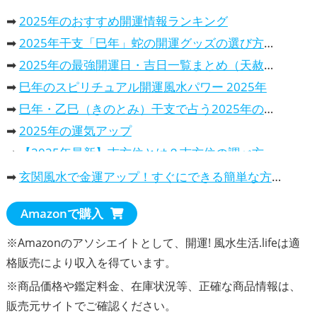
➡
2025年のおすすめ開運情報ランキング
➡
2025年干支「巳年」蛇の開運グッズの選び方、意味と効果と活用法
➡
2025年の最強開運日・吉日一覧まとめ（天赦日・一粒万倍日…）
➡
巳年のスピリチュアル開運風水パワー 2025年
➡
巳年・乙巳（きのとみ）干支で占う2025年の運勢は、どんな一年？
➡
2025年の運気アップ
➡
【2025年最新】吉方位とは？吉方位の調べ方や吉報旅行先での過ごし方を解説
➡
2025年の開運カレンダー！風水で選ぶ、おすすめランキング
➡
玄関風水で金運アップ！すぐにできる簡単な方法
・
2025年干支巳年は、蛇（へび）の開運カレンダーで運気アップ
Amazonで購入
・
パワースポット・カレンダー2025年、開運効果抜群！
・
2025年の吉日や最強開運日が分かる暦のカレンダー
※Amazonのアソシエイトとして、開運! 風水生活.lifeは適
・
2025年の金運を上げる！選ぶべき開運カレンダー
格販売により収入を得ています。
※商品価格や
鑑定料金
、在庫状況等、正確な商品情報は、
販売元サイトでご確認ください。