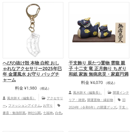
,
,
,
グッズ
蛇・巳年（みどし）の開運グッ
運アップ
家庭運・家族運アップ
総合
,
,
ズ
玄関の開運グッズ
店舗の開運グッ
運・全体運アップ
,
,
ズ
金運アップ
仕事運アップ
健康
,
,
運アップ
家庭運・家族運アップ
総合
運・全体運アップ
へびの抜け殻 本物 白蛇 おし
干支飾り 辰たつ置物 雲龍 親
ゃれなアクセサリー2025年巳
子 十二支 竜 正月飾り ちぎり
年 金運風水 お守り バッグチ
和紙 家族 無病息災・家庭円満
ャーム
料金
¥
4,070
（税込）
料金
¥
1,980
（税込）
風水師 K（編集長）
開運インテ
風水師 K（編集長）
アクセサリ
,
リア・雑貨
開運置物・縁起物
旧
,
,
ー
ファッションアイテム
お守り
,
2024年（令和6年）の開運グッズ
干支・
,
,
,
,
書斎・勉強部屋
神社仏閣
七福神
白色
,
十二支の開運グッズ
龍・辰年（たつど
,
,
旧2025年（令和7年）
干支・十二支
,
,
し）の開運グッズ
玄関の開運グッズ
オ
,
蛇・巳年（みどし）
金運アップ
仕
フィス・事務所の開運グッズ
健康