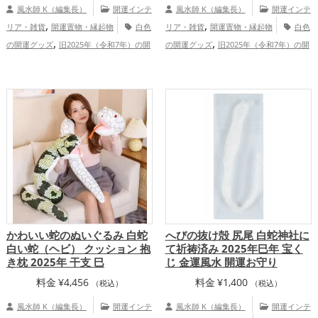
風水師 K（編集長）
開運インテ
風水師 K（編集長）
開運インテ
,
,
リア・雑貨
開運置物・縁起物
白色
リア・雑貨
開運置物・縁起物
白色
,
,
の開運グッズ
旧2025年（令和7年）の開
の開運グッズ
旧2025年（令和7年）の開
,
,
,
,
運グッズ
干支・十二支の開運グッズ
運グッズ
干支・十二支の開運グッズ
,
,
蛇・巳年（みどし）の開運グッズ
玄関の
蛇・巳年（みどし）の開運グッズ
玄関の
,
,
開運グッズ
恋愛運アップ
結婚運ア
開運グッズ
リビングの開運グッズ
,
,
,
,
,
ップ
金運アップ
仕事運アップ
健康運
恋愛運アップ
結婚運アップ
金運アッ
,
,
,
,
,
アップ
家庭運・家族運アップ
総合運・
プ
仕事運アップ
健康運アップ
家庭
,
全体運アップ
運・家族運アップ
総合運・全体運アッ
プ
かわいい蛇のぬいぐるみ 白蛇
へびの抜け殻 尻尾 白蛇神社に
白い蛇（ヘビ） クッション 抱
て祈祷済み 2025年巳年 宝く
き枕 2025年 干支 巳
じ 金運風水 開運お守り
料金
¥
4,456
料金
¥
1,400
（税込）
（税込）
風水師 K（編集長）
開運インテ
風水師 K（編集長）
開運インテ