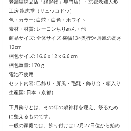
老舗結納品店「縁起物」専門店）・京都老舖人形
工房 龍虎堂（リュウコドウ）
色・カラー: 白蛇・白色・ホワイト
素材・材質: レーヨンちりめん・他
商品サイズ: 全体サイズ 横幅13×奥行9×屏風の高さ
12cm
梱包サイズ: ‎16.6 x 12 x 6.6 cm
梱包重量: 170 g
電池不使用
セット内容: 巳飾り・屏風・毛氈・飾り台・箱入り
生産国: 日本（京都）
正月飾りとは、その年の歳神様を迎え、祭るため
に整えるものです。
一般の家庭では、飾り付けは12月27日位から始め