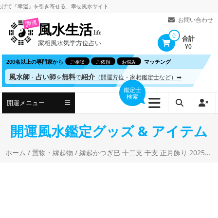
コ
幸運』を引き寄せる、
幸せ風水サイト
ン
お問い合わせ
開運
風水生活
テ
.life
0
合計
家相風水気学方位占い
ン
¥0
ツ
200名以上の専門家から
マッチング
ご相談
ご依頼
お悩み
へ
風水師
占い師
無料
紹介
・
を
で
（開運方位・家相鑑定士など）➡
ス
鑑定士
検索
キ
開運メニュー
ッ
プ
開運風水鑑定グッズ & アイテム
ホーム
/
置物・縁起物
/ 縁起かつぎ巳 十二支 干支 正月飾り 2025年 巳 蛇 白 へび 置物