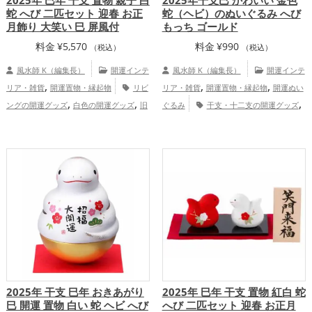
2025年 巳年 干支 置物 親子 白
2025年干支巳 かわいい 金色
蛇 へび 二匹セット 迎春 お正
蛇（ヘビ）のぬいぐるみ へび
月飾り 大笑い 巳 屏風付
もっち ゴールド
料金
¥
5,570
料金
¥
990
（税込）
（税込）
風水師 K（編集長）
開運インテ
風水師 K（編集長）
開運インテ
,
,
,
リア・雑貨
開運置物・縁起物
リビ
リア・雑貨
開運置物・縁起物
開運ぬい
,
,
,
ングの開運グッズ
白色の開運グッズ
旧
ぐるみ
干支・十二支の開運グッズ
,
,
2025年（令和7年）の開運グッズ
干支・
蛇・巳年（みどし）の開運グッズ
金色の
,
,
十二支の開運グッズ
蛇・巳年（みどし）
開運グッズ
旧2025年（令和7年）の開運
,
,
,
の開運グッズ
玄関の開運グッズ
恋
グッズ
恋愛運アップ
金運アップ
,
,
,
,
,
愛運アップ
結婚運アップ
金運アップ
仕事運アップ
健康運アップ
家庭運・家
,
,
,
仕事運アップ
健康運アップ
家庭運・家
族運アップ
総合運・全体運アップ
,
族運アップ
総合運・全体運アップ
2025年 干支 巳年 おきあがり
2025年 巳年 干支 置物 紅白 蛇
巳 開運 置物 白い 蛇 ヘビ へび
へび 二匹セット 迎春 お正月