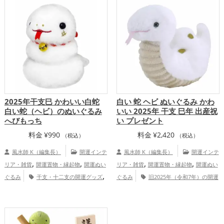
,
事運アップ
総合運・全体運アップ
,
,
運アップ
家庭運・家族運アップ
総合
運・全体運アップ
2025年干支巳 かわいい白蛇
白い 蛇 ヘビ ぬいぐるみ かわ
白い蛇（ヘビ）のぬいぐるみ
いい 2025年 干支 巳年 出産祝
へびもっち
い プレゼント
料金
¥
990
料金
¥
2,420
（税込）
（税込）
風水師 K（編集長）
開運インテ
風水師 K（編集長）
開運インテ
,
,
,
,
リア・雑貨
開運置物・縁起物
開運ぬい
リア・雑貨
開運置物・縁起物
開運ぬい
,
ぐるみ
干支・十二支の開運グッズ
ぐるみ
旧2025年（令和7年）の開運
,
,
,
蛇・巳年（みどし）の開運グッズ
白色の
グッズ
干支・十二支の開運グッズ
蛇・
,
,
開運グッズ
旧2025年（令和7年）の開運
巳年（みどし）の開運グッズ
白色の開運
,
,
,
,
グッズ
恋愛運アップ
金運アップ
グッズ
金運アップ
仕事運アップ