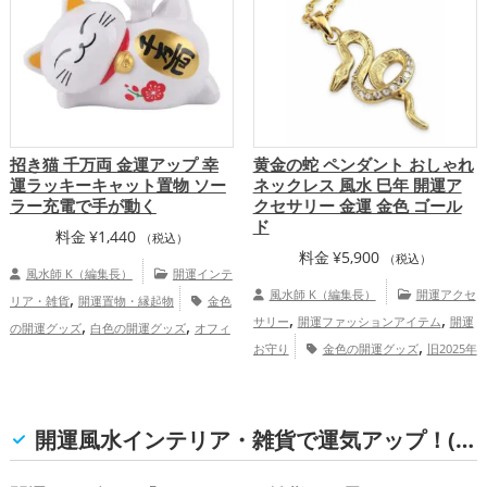
,
ップ
総合運・全体運アップ
運・全体運アップ
招き猫 千万両 金運アップ 幸
黄金の蛇 ペンダント おしゃれ
運ラッキーキャット置物 ソー
ネックレス 風水 巳年 開運ア
ラー充電で手が動く
クセサリー 金運 金色 ゴール
ド
料金
¥
1,440
（税込）
料金
¥
5,900
（税込）
風水師 K（編集長）
開運インテ
,
風水師 K（編集長）
開運アクセ
リア・雑貨
開運置物・縁起物
金色
,
,
,
,
サリー
開運ファッションアイテム
開運
の開運グッズ
白色の開運グッズ
オフィ
,
,
お守り
金色の開運グッズ
旧2025年
ス・事務所の開運グッズ
店舗の開運グッ
,
,
（令和7年）の開運グッズ
干支・十二支
ズ
飲食店の開運グッズ
金運アッ
,
,
,
,
の開運グッズ
蛇・巳年（みどし）の開運
プ
仕事運アップ
健康運アップ
家庭
,
,
,
グッズ
恋愛運アップ
金運アップ
開運風水インテリア・雑貨で運気アップ！(金運, 仕事運, 健康運, 家庭運・家族運, 総合運・全体運)
運・家族運アップ
総合運・全体運アッ
,
家庭運・家族運アップ
総合運・全体運ア
プ
ップ