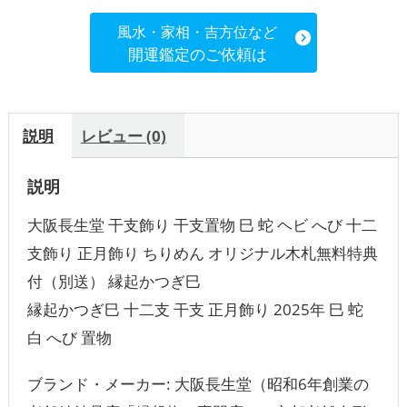
風水・家相・吉方位など
開運鑑定のご依頼は
説明
レビュー (0)
説明
大阪長生堂 干支飾り 干支置物 巳 蛇 ヘビ へび 十二
支飾り 正月飾り ちりめん オリジナル木札無料特典
付（別送） 縁起かつぎ巳
縁起かつぎ巳 十二支 干支 正月飾り 2025年 巳 蛇
白 へび 置物
ブランド・メーカー: ‎‎大阪長生堂（昭和6年創業の