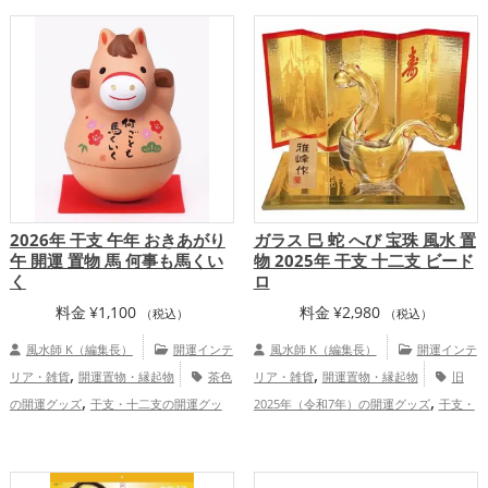
恋愛運アップ
仕事運アップ
家庭
龍・辰年（たつどし）の開運グッズ
,
運・家族運アップ
総合運・全体運アッ
金運アップ
プ
2026年 干支 午年 おきあがり
ガラス 巳 蛇 へび 宝珠 風水 置
午 開運 置物 馬 何事も馬くい
物 2025年 干支 十二支 ビード
く
ロ
料金
¥
1,100
料金
¥
2,980
（税込）
（税込）
風水師 K（編集長）
開運インテ
風水師 K（編集長）
開運インテ
,
,
リア・雑貨
開運置物・縁起物
茶色
リア・雑貨
開運置物・縁起物
旧
,
,
の開運グッズ
干支・十二支の開運グッ
2025年（令和7年）の開運グッズ
干支・
,
,
,
ズ
馬・午年（うまどし）の開運グッズ
十二支の開運グッズ
蛇・巳年（みどし）
,
2026年（令和8年）の開運グッズ
仕
の開運グッズ
金運アップ
仕事運ア
,
,
,
,
事運アップ
健康運アップ
家庭運・家族
ップ
健康運アップ
家庭運・家族運アッ