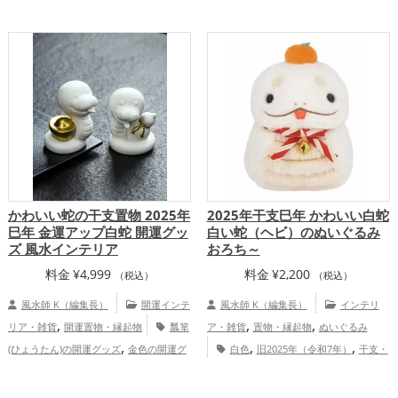
,
,
,
ッズ
旧2025年（令和7年）の開運グッ
の開運グッズ
玄関の開運グッズ
リビン
,
,
,
ズ
干支・十二支の開運グッズ
蛇・巳年
グの開運グッズ
白色の開運グッズ
,
,
（みどし）の開運グッズ
恋愛運ア
恋愛運アップ
結婚運アップ
金運アッ
,
,
,
,
,
,
ップ
結婚運アップ
金運アップ
仕事運
プ
仕事運アップ
健康運アップ
家庭
,
,
,
アップ
健康運アップ
家庭運・家族運ア
運・家族運アップ
総合運・全体運アッ
,
ップ
総合運・全体運アップ
プ
かわいい蛇の干支置物 2025年
2025年干支巳年 かわいい白蛇
巳年 金運アップ白蛇 開運グッ
白い蛇（ヘビ）のぬいぐるみ
ズ 風水インテリア
おろち～
料金
¥
4,999
料金
¥
2,200
（税込）
（税込）
風水師 K（編集長）
開運インテ
風水師 K（編集長）
インテリ
,
,
,
リア・雑貨
開運置物・縁起物
瓢箪
ア・雑貨
置物・縁起物
ぬいぐるみ
,
,
,
(ひょうたん)の開運グッズ
金色の開運グ
白色
旧2025年（令和7年）
干支・
,
,
,
ッズ
白色の開運グッズ
旧2025年（令和
十二支
蛇・巳年（みどし）
恋愛運
,
,
,
,
7年）の開運グッズ
干支・十二支の開運
アップ
金運アップ
仕事運アップ
健康