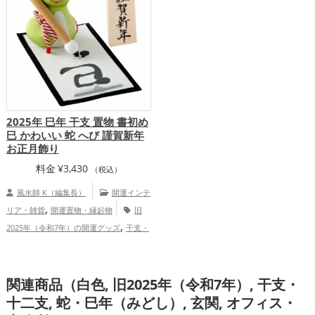
,
,
,
,
仕事運アップ
健康運アップ
家庭運・家
健康運アップ
家庭運・家族運アップ
総
,
族運アップ
総合運・全体運アップ
合運・全体運アップ
2025年 巳年 干支 置物 書初め
巳 かわいい 蛇 へび 謹賀新年
お正月飾り
料金
¥
3,430
（税込）
風水師 K（編集長）
開運インテ
,
リア・雑貨
開運置物・縁起物
旧
,
2025年（令和7年）の開運グッズ
干支・
,
十二支の開運グッズ
蛇・巳年（みどし）
,
,
の開運グッズ
玄関の開運グッズ
リビン
,
関連商品（白色, 旧2025年（令和7年）, 干支・
グの開運グッズ
緑色の開運グッズ
,
,
恋愛運アップ
結婚運アップ
金運アッ
十二支, 蛇・巳年（みどし）, 玄関, オフィス・
,
,
,