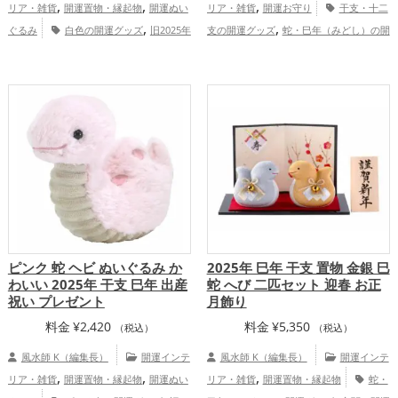
,
,
,
リア・雑貨
開運置物・縁起物
開運ぬい
リア・雑貨
開運お守り
干支・十二
,
,
ぐるみ
白色の開運グッズ
旧2025年
支の開運グッズ
蛇・巳年（みどし）の開
,
,
,
（令和7年）の開運グッズ
干支・十二支
運グッズ
神社仏閣の開運グッズ
白色の
,
,
の開運グッズ
蛇・巳年（みどし）の開運
開運グッズ
旧2025年（令和7年）の開運
,
,
,
グッズ
寝室の開運グッズ
オフィス・事
グッズ
金運アップ
家庭運・家族運
,
,
務所の開運グッズ
恋愛運アップ
金
アップ
総合運・全体運アップ
,
,
,
運アップ
仕事運アップ
健康運アップ
,
家庭運・家族運アップ
総合運・全体運ア
ップ
ピンク 蛇 ヘビ ぬいぐるみ か
2025年 巳年 干支 置物 金銀 巳
わいい 2025年 干支 巳年 出産
蛇 へび 二匹セット 迎春 お正
祝い プレゼント
月飾り
料金
¥
2,420
料金
¥
5,350
（税込）
（税込）
風水師 K（編集長）
開運インテ
風水師 K（編集長）
開運インテ
,
,
,
リア・雑貨
開運置物・縁起物
開運ぬい
リア・雑貨
開運置物・縁起物
蛇・