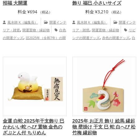
招福 大開運
飾り 福巳 小さいサイズ
料金
¥
694
料金
¥
3,210
（税込）
（税込）
風水師 K（編集長）
開運インテ
風水師 K（編集長）
開運インテ
,
,
リア・雑貨
開運置物・縁起物
白色
リア・雑貨
開運置物・縁起物
リビ
,
,
,
の開運グッズ
旧2025年（令和7年）の開
ングの開運グッズ
赤色の開運グッズ
白
,
,
,
運グッズ
干支・十二支の開運グッズ
色の開運グッズ
旧2025年（令和7年）の
,
,
,
蛇・巳年（みどし）の開運グッズ
神社仏
開運グッズ
干支・十二支の開運グッズ
,
,
閣の開運グッズ
金運アップ
仕事運
蛇・巳年（みどし）の開運グッズ
玄関の
,
,
,
アップ
健康運アップ
家庭運・家族運ア
開運グッズ
恋愛運アップ
結婚運ア
,
,
,
,
ップ
総合運・全体運アップ
ップ
金運アップ
仕事運アップ
健康運
,
,
アップ
家庭運・家族運アップ
総合運・
全体運アップ
金運 白蛇 2025年干支飾り 巳
2025年 お正月 飾り 絵馬 縁起
かわいい蛇 へび 置物 金色の
物 壁掛け 干支 巳 蛇 白へび 松
ざぶとん付 ちりめん
竹梅 縁起物