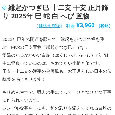
縁起かつぎ巳 十二支 干支 正月飾
り 2025年 巳 蛇 白 へび 置物
¥
3,960
（
価格を確認
）
料金
（税込）
2025年巳年の開運を願って、縁起をかついで福を呼
ぶ、白蛇の干支置物『縁起かつぎ巳』です。
愛嬌のあるかわいい白蛇（はくじゃ/しろへび）が、背
中に背負っているのは、おめでたい小槌と俵です。
干支・十二支の漢字の金屏風も、お正月らしい日本の伝
統美を感じさせます！
ちりめん生地で、職人の手によって、ひとつひとつ丁寧
に作られています。
シンプルな暮らしにも、和の彩りを添えてくれる白蛇の