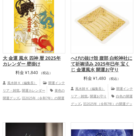
,
,
運アップ
総合運・全体運アップ
プ
総合運・全体運アップ
大 金運 風水 四神 暦 2025年
へびの抜け殻 腹部 白蛇神社に
カレンダー 壁掛け
て祈祷済み 2025年巳年 宝く
じ 金運風水 開運お守り
料金
¥
1,840
（税込）
料金
¥
1,480
（税込）
風水師 K（編集長）
開運インテ
,
風水師 K（編集長）
開運インテ
リア・雑貨
開運カレンダー
黄色の
,
,
リア・雑貨
開運お守り
白色の開運
開運グッズ
旧2025年（令和7年）の開運
,
,
グッズ
旧2025年（令和7年）の開運グッ
グッズ
四神（四獣）・五神獣の開運グッ
,
,
,
,
ズ
干支・十二支の開運グッズ
蛇・巳年
ズ
金運アップ
仕事運アップ
健康
,
,
,
（みどし）の開運グッズ
リビングの開運
運アップ
家庭運・家族運アップ
総合
,
,
グッズ
神社仏閣の開運グッズ
金色の開
運・全体運アップ
,
運グッズ
金運アップ
家庭運・家族