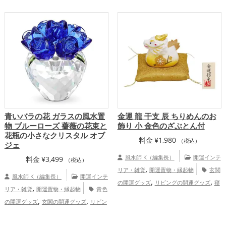
,
,
ズ
赤色の開運グッズ
干支・十二支の開
,
,
運グッズ
玄関の開運グッズ
リビングの
,
運グッズ
龍・辰年（たつどし）の開運グ
,
開運グッズ
金運アップ
仕事運アッ
,
,
ッズ
玄関の開運グッズ
寝室の開運グッ
,
,
プ
健康運アップ
家庭運・家族運アッ
,
,
ズ
金運アップ
仕事運アップ
家庭
,
プ
総合運・全体運アップ
,
運・家族運アップ
総合運・全体運アッ
プ
青いバラの花 ガラスの風水置
金運 龍 干支 辰 ちりめんのお
物 ブルーローズ 薔薇の花束と
飾り 小 金色のざぶとん付
花瓶の小さなクリスタル オブ
料金
¥
1,980
（税込）
ジェ
風水師 K（編集長）
開運インテ
料金
¥
3,499
（税込）
,
リア・雑貨
開運置物・縁起物
玄関
風水師 K（編集長）
開運インテ
,
,
の開運グッズ
リビングの開運グッズ
寝
,
リア・雑貨
開運置物・縁起物
青色
,
室の開運グッズ
旧2024年（令和6年）の
,
,
の開運グッズ
玄関の開運グッズ
リビン
,
,
開運グッズ
金色の開運グッズ
白色の開
,
グの開運グッズ
飲食店の開運グッズ
,
,
運グッズ
干支・十二支の開運グッズ
,
,