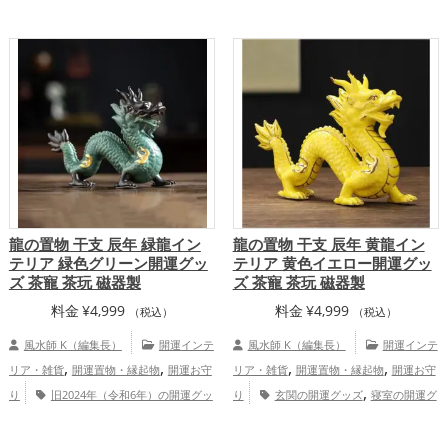
開運グッズ
干支・十二支の開運グッズ
ッズ
オフィス・事務所の開運グッズ
店
,
,
龍・辰年（たつどし）の開運グッズ
玄関
舗の開運グッズ
旧2024年（令和6年）の
,
,
,
の開運グッズ
金運アップ
健康運ア
開運グッズ
赤色の開運グッズ
干支・十
,
,
ップ
家庭運・家族運アップ
二支の開運グッズ
龍・辰年（たつどし）
,
の開運グッズ
恋愛運アップ
金運ア
,
,
ップ
仕事運アップ
家庭運・家族運アッ
プ
龍の置物 干支 辰年 緑龍イン
龍の置物 干支 辰年 黄龍イン
テリア 緑色グリーン開運グッ
テリア 黄色イエロー開運グッ
ズ 茶寵 茶玩 磁器製
ズ 茶寵 茶玩 磁器製
料金
¥
4,999
料金
¥
4,999
（税込）
（税込）
風水師 K（編集長）
開運インテ
風水師 K（編集長）
開運インテ
,
,
,
,
リア・雑貨
開運置物・縁起物
開運お守
リア・雑貨
開運置物・縁起物
開運お守
,
り
旧2024年（令和6年）の開運グッ
り
玄関の開運グッズ
寝室の開運グ
,
,
,
,
ズ
緑色の開運グッズ
干支・十二支の開
ッズ
オフィス・事務所の開運グッズ
店
,
,
運グッズ
龍・辰年（たつどし）の開運グ
舗の開運グッズ
旧2024年（令和6年）の