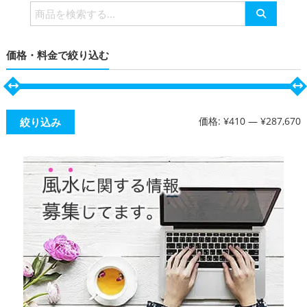
検
索
対
価格・料金で絞り込む
象:
価格:
¥410
—
¥287,670
絞り込み