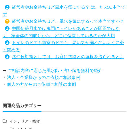
経営者やお金持ちほど風水を気にする？ は、たぶん本当で
す
経営者やお金持ちほど、風水を気にするって本当ですか？
中国伝統風水では鬼門にトイレがあることが問題ではな
く、家全体の間取りから、どこに位置しているのかが大切
トイレのドアも前室のドアも、悪い気が漏れないように必
ず閉める
路沖殺対策としては、お庭に道路との垣根を造られるとよ
い
➡
ご相談内容に応じた風水師・占い師を無料で紹介
庭を広げると路沖殺（ろちゅうさつ）は防げますか？
・
法人・企業様からのご依頼ご相談事例
トイレ前室のドアの開け閉めについて
・
個人の方からのご依頼ご相談の事例
増築して家相の中心軸が変わると、鬼門の方角にあるトイ
レの位置はずれますか？
青澄杏樹 （アオスミアンジュ）先生からのご回答です。
開運商品カテゴリー
占い師さんは、幽霊を見たことがありますか？
家相風水の診断・鑑定料金や相場について
家相・風水の鑑定料金の相場が知りたい。
インテリア・雑貨
風水の流派について教えてください。