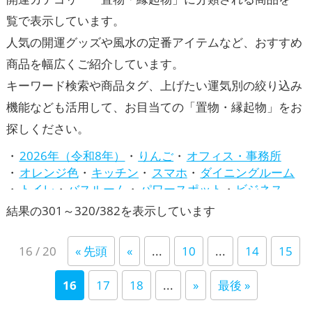
覧で表示しています。
人気の開運グッズや風水の定番アイテムなど、おすすめ
商品を幅広くご紹介しています。
キーワード検索や商品タグ、上げたい運気別の絞り込み
機能なども活用して、お目当ての「置物・縁起物」をお
探しください。
2026年（令和8年）
りんご
オフィス・事務所
オレンジ色
キッチン
スマホ
ダイニングルーム
トイレ
バスルーム
パワースポット
ビジネス
ピンク色
ベージュ
リビング
七福神
新
結果の301～320/382を表示しています
兎・卯年（うどし）
八卦鏡（八角形の鏡）ミラー
し
四神（四獣）・五神獣
寝室
干支・十二支
店舗
16 / 20
« 先頭
«
...
10
...
14
15
い
庭・バルコニー
心理学
招き猫
旧2024年（令和6年）
旧2025年（令和7年）
順
16
17
18
...
»
最後 »
書斎・勉強部屋
梟(ふくろう)
水色
猿・申年（さるどし）
玄関
瓢箪(ひょうたん)