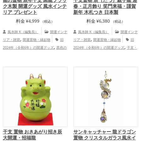
ク木製 開運グッズ 風水インテ
春・正月飾り 笑門来福・謹賀
リア プレゼント
新年 木札つき 日本製
料金
¥
4,999
料金
¥
6,380
（税込）
（税込）
風水師 K（編集長）
開運インテ
風水師 K（編集長）
開運インテ
,
,
リア・雑貨
開運置物・縁起物
旧
リア・雑貨
開運置物・縁起物
旧
,
,
2024年（令和6年）の開運グッズ
黒色の
2024年（令和6年）の開運グッズ
干支・
,
,
,
開運グッズ
干支・十二支の開運グッズ
十二支の開運グッズ
龍・辰年（たつど
,
,
龍・辰年（たつどし）の開運グッズ
玄関
し）の開運グッズ
仕事運アップ
健
,
,
,
の開運グッズ
寝室の開運グッズ
オフィ
康運アップ
家庭運・家族運アップ
,
ス・事務所の開運グッズ
店舗の開運グッ
,
,
ズ
金運アップ
仕事運アップ
家庭
,
運・家族運アップ
総合運・全体運アッ
プ
干支 置物 おきあがり招き辰
サンキャッチャー 龍ドラゴン
大開運・招福龍
置物 クリスタルガラス風水イ