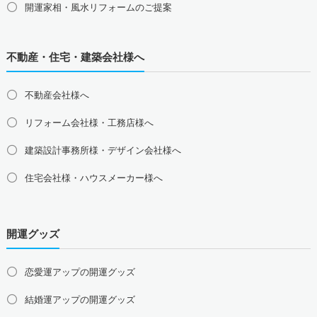
三重県の占い師募集・求人
静岡県の占い師募集・求人
開運家相・風水リフォームのご提案
北陸地方の占い師募集・求人
富山県の占い師募集・求人
石川県の占い師募集・求人
不動産・住宅・建築会社様へ
福井県の占い師募集・求人
不動産会社様へ
関西地方の占い師募集・求人
大阪府の占い師募集・求人
兵庫県の占い師募集・求人
リフォーム会社様・工務店様へ
京都府の占い師募集・求人
滋賀県の占い師募集・求人
建築設計事務所様・デザイン会社様へ
奈良県の占い師募集・求人
和歌山県の占い師募集・求人
住宅会社様・ハウスメーカー様へ
中国地方の占い師募集・求人
島根県の占い師募集・求人
鳥取県の占い師募集・求人
岡山県の占い師募集・求人
広島県の占い師募集・求人
開運グッズ
山口県の占い師募集・求人
四国地方の占い師募集・求人
恋愛運アップの開運グッズ
徳島県の占い師募集・求人
香川県の占い師募集・求人
結婚運アップの開運グッズ
愛媛県の占い師募集・求人
高知県の占い師募集・求人