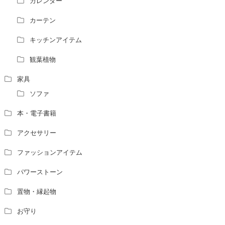
カレンダー
風水で個人の運勢を占う方法はありますか？
カーテン
風水師になるには、どんな勉強をすればいいですか？
キッチンアイテム
観葉植物
家具
ソファ
本・電子書籍
アクセサリー
ファッションアイテム
パワーストーン
置物・縁起物
お守り