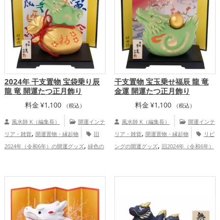
,
運・家族運アップ
アップ
家庭運・家族運アップ
2024年 干支置物 宝袋乗り辰
干支置物 宝玉乗せ福辰 龍 竜
龍 竜 開運たつ正月飾り
金運 開運たつ正月飾り
料金
¥
1,100
料金
¥
1,100
（税込）
（税込）
風水師 K（編集長）
開運インテ
風水師 K（編集長）
開運インテ
,
,
リア・雑貨
開運置物・縁起物
旧
リア・雑貨
開運置物・縁起物
リビ
,
,
2024年（令和6年）の開運グッズ
緑色の
ングの開運グッズ
旧2024年（令和6年）
,
,
,
,
開運グッズ
干支・十二支の開運グッズ
の開運グッズ
金色の開運グッズ
緑色の
,
,
,
龍・辰年（たつどし）の開運グッズ
玄関
開運グッズ
干支・十二支の開運グッズ
,
,
の開運グッズ
リビングの開運グッズ
龍・辰年（たつどし）の開運グッズ
玄関
,
,
,
金運アップ
仕事運アップ
健康運
の開運グッズ
金運アップ
健康運ア
アップ
ップ