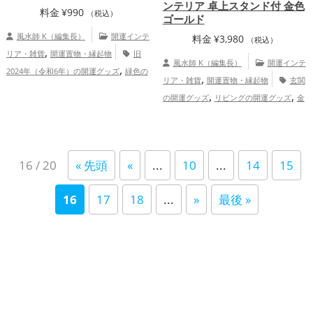
ンテリア 卓上スタンド付 金色
料金
¥
990
（税込）
ゴールド
風水師 K（編集長）
開運インテ
料金
¥
3,980
（税込）
,
リア・雑貨
開運置物・縁起物
旧
風水師 K（編集長）
開運インテ
,
2024年（令和6年）の開運グッズ
緑色の
,
リア・雑貨
開運置物・縁起物
玄関
,
,
開運グッズ
干支・十二支の開運グッズ
,
,
の開運グッズ
リビングの開運グッズ
金
龍・辰年（たつどし）の開運グッズ
,
色の開運グッズ
パワースポットの開運グ
,
健康運アップ
家庭運・家族運アッ
,
,
ッズ
干支・十二支の開運グッズ
龍・辰
プ
年（たつどし）の開運グッズ
恋愛
16 / 20
« 先頭
«
...
10
...
14
15
,
運アップ
仕事運アップ
16
17
18
...
»
最後 »