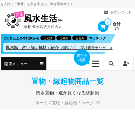
コ
げて
『幸運』を引き寄せる、
幸せ風水サイト
ン
お問い合わせ
開運
風水生活
テ
.life
0
合計
家相風水気学方位占い
ン
¥0
ツ
200名以上の専門家から
マッチング
ご相談
ご依頼
お悩み
へ
風水師
占い師
無料
紹介
・
を
で
（開運方位・家相鑑定士など）➡
ス
鑑定士
検索
キ
開運メニュー
ッ
プ
置物・縁起物商品一覧
風水置物・運が良くなる縁起物
ホーム
/
置物・縁起物
/ ページ 16