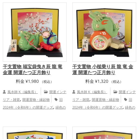
,
,
,
,
ッズ
玄関の開運グッズ
寝室の開運グッ
開運グッズ
黄色の開運グッズ
干支・十
,
,
,
ズ
オフィス・事務所の開運グッズ
店舗
二支の開運グッズ
龍・辰年（たつどし）
,
,
の開運グッズ
金運アップ
仕事運ア
の開運グッズ
金運アップ
仕事運ア
,
,
,
,
ップ
健康運アップ
家庭運・家族運アッ
ップ
健康運アップ
家庭運・家族運アッ
プ
プ
干支置物 福宝袋曳き辰 龍 竜
干支置物 小槌乗り辰 龍 竜 金
金運 開運たつ正月飾り
運 開運たつ正月飾り
料金
¥
1,980
料金
¥
1,320
（税込）
（税込）
風水師 K（編集長）
開運インテ
風水師 K（編集長）
開運インテ
,
,
リア・雑貨
開運置物・縁起物
旧
リア・雑貨
開運置物・縁起物
旧
,
,
2024年（令和6年）の開運グッズ
緑色の
2024年（令和6年）の開運グッズ
緑色の
,
,
,
,
開運グッズ
干支・十二支の開運グッズ
開運グッズ
干支・十二支の開運グッズ
,
,
龍・辰年（たつどし）の開運グッズ
玄関
龍・辰年（たつどし）の開運グッズ
玄関
,
,
の開運グッズ
リビングの開運グッズ
の開運グッズ
リビングの開運グッズ
,
,
,
,
金運アップ
健康運アップ
家庭
金運アップ
仕事運アップ
健康運