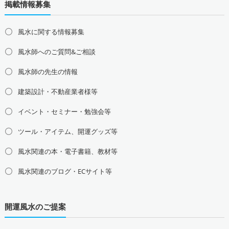
掲載情報募集
道東の占い師募集・求人
道南の占い師募集・求人
東北地方の占い師募集・求人
風水に関する情報募集
青森県の占い師募集・求人
岩手県の占い師募集・求人
風水師へのご質問&ご相談
宮城県の占い師募集・求人
秋田県の占い師募集・求人
山形県の占い師募集・求人
福島県の占い師募集・求人
風水師の先生の情報
関東地方の占い師募集・求人
建築設計・不動産業者様等
東京都の占い師募集・求人
神奈川県の占い師募集・求人
イベント・セミナー・勉強会等
埼玉県の占い師募集・求人
千葉県の占い師募集・求人
茨城県の占い師募集・求人
栃木県の占い師募集・求人
ツール・アイテム、開運グッズ等
群馬県の占い師募集・求人
風水関連の本・電子書籍、教材等
甲信越地方の占い師募集・求人
風水関連のブログ・ECサイト等
山梨県の占い師募集・求人
新潟県の占い師募集・求人
長野県の占い師募集・求人
開運風水のご提案
東海地方の占い師募集・求人
愛知県の占い師募集・求人
岐阜県の占い師募集・求人