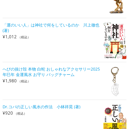
「運のいい人」は神社で何をしているのか 川上徹也
(著)
¥
1,012
（税込）
へびの抜け殻 本物 白蛇 おしゃれなアクセサリー2025
年巳年 金運風水 お守り バッグチャーム
¥
1,980
（税込）
Dr.コパの正しい風水の作法 小林祥晃 (著)
¥
920
（税込）