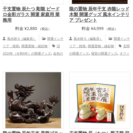
干支置物 辰たつ 彫龍 ビード
龍の置物 辰年干支 赤龍レッド
ロ金彩ガラス 開運 家庭用 業
木製 開運グッズ 風水インテリ
務用
ア プレゼント
料金
¥
2,880
料金
¥
4,999
（税込）
（税込）
風水師 K（編集長）
開運インテ
風水師 K（編集長）
開運インテ
,
,
リア・雑貨
開運置物・縁起物
旧
リア・雑貨
開運置物・縁起物
玄関
,
,
,
2024年（令和6年）の開運グッズ
金色の
の開運グッズ
寝室の開運グッズ
オフィ
,
,
,
開運グッズ
干支・十二支の開運グッズ
ス・事務所の開運グッズ
店舗の開運グッ
,
,
龍・辰年（たつどし）の開運グッズ
ズ
旧2024年（令和6年）の開運グッズ
,
家庭運・家族運アップ
赤色の開運グッズ
干支・十二支の開運グ
,
ッズ
龍・辰年（たつどし）の開運グッ
,
,
ズ
金運アップ
仕事運アップ
家庭
,
運・家族運アップ
総合運・全体運アッ
プ
龍の置物 辰年干支 黒龍ブラッ
干支置物 辰（たつ）親子龍 迎