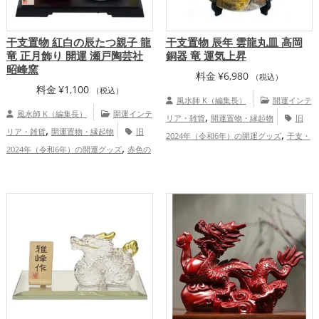
干支置物 紅白の辰たつ親子 龍
干支置物 辰年 雲龍丸皿 高岡
竜 正月飾り 開運 瀬戸陶芸社
銅器 竜 運気上昇
昭峰窯
料金
¥
6,980
（税込）
料金
¥
1,100
（税込）
風水師 K（編集長）
開運インテ
風水師 K（編集長）
開運インテ
,
リア・雑貨
開運置物・縁起物
旧
,
リア・雑貨
開運置物・縁起物
旧
,
2024年（令和6年）の開運グッズ
干支・
,
2024年（令和6年）の開運グッズ
赤色の
,
十二支の開運グッズ
龍・辰年（たつど
,
,
開運グッズ
白色の開運グッズ
干支・十
,
,
し）の開運グッズ
玄関の開運グッズ
リ
,
二支の開運グッズ
龍・辰年（たつどし）
ビングの開運グッズ
,
,
の開運グッズ
玄関の開運グッズ
リビン
,
グの開運グッズ
健康運アップ
家庭
運・家族運アップ