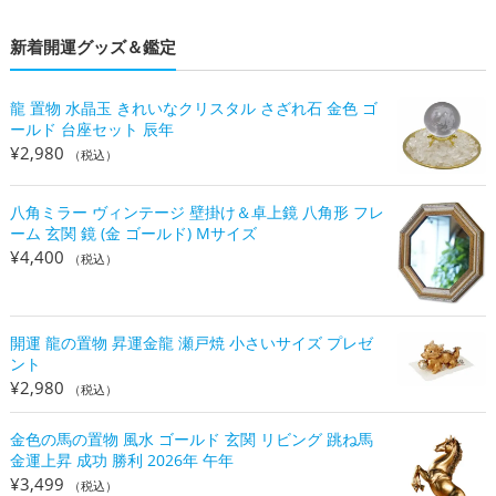
新着開運グッズ＆鑑定
龍 置物 水晶玉 きれいなクリスタル さざれ石 金色 ゴ
ールド 台座セット 辰年
¥
2,980
（税込）
八角ミラー ヴィンテージ 壁掛け＆卓上鏡 八角形 フレ
ーム 玄関 鏡 (金 ゴールド) Mサイズ
¥
4,400
（税込）
開運 龍の置物 昇運金龍 瀬戸焼 小さいサイズ プレゼ
ント
¥
2,980
（税込）
金色の馬の置物 風水 ゴールド 玄関 リビング 跳ね馬
金運上昇 成功 勝利 2026年 午年
¥
3,499
（税込）