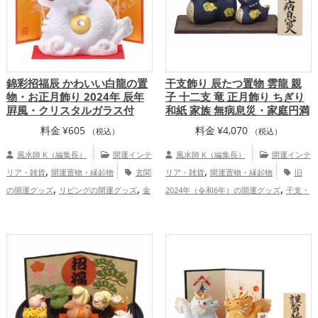
錦彩招福辰 かわいい白龍の置
干支飾り 辰たつ置物 雲龍 親
物・お正月飾り 2024年 辰年
子 十二支 竜 正月飾り ちぎり
屛風・クリスタルガラス付
和紙 家族 無病息災・家庭円満
料金
¥
605
料金
¥
4,070
（税込）
（税込）
風水師 K（編集長）
開運インテ
風水師 K（編集長）
開運インテ
,
,
リア・雑貨
開運置物・縁起物
玄関
リア・雑貨
開運置物・縁起物
旧
,
,
,
の開運グッズ
リビングの開運グッズ
金
2024年（令和6年）の開運グッズ
干支・
,
,
,
色の開運グッズ
白色の開運グッズ
旧
十二支の開運グッズ
龍・辰年（たつど
,
,
,
2025年（令和7年）の開運グッズ
干支・
し）の開運グッズ
玄関の開運グッズ
オ
,
十二支の開運グッズ
龍・辰年（たつど
フィス・事務所の開運グッズ
健康
,
,
,
し）の開運グッズ
健康運アップ
家
運アップ
家庭運・家族運アップ
総合
庭運・家族運アップ
運・全体運アップ