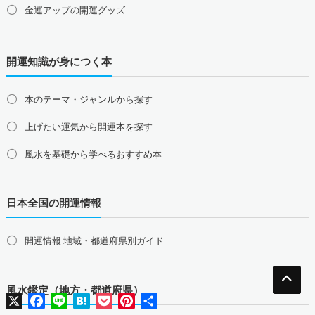
金運アップの開運グッズ
九州地方の占い師募集・求人
福岡県の占い師募集・求人
佐賀県の占い師募集・求人
仕事運アップの開運グッズ
長崎県の占い師募集・求人
熊本県の占い師募集・求人
開運知識が身につく本
健康運アップの開運グッズ
大分県の占い師募集・求人
宮崎県の占い師募集・求人
鹿児島県の占い師募集・求人
沖縄県の占い師募集・求人
家庭運・家族運アップの開運グッズ
本のテーマ・ジャンルから探す
総合運・全体運アップの開運グッズ
上げたい運気から開運本を探す
2026年干支の午・馬の開運グッズ
風水を基礎から学べるおすすめ本
風水最強、龍の開運グッズ
日本全国の開運情報
幸運を呼ぶ、かわいい招き猫
おめでたい七福神の縁起物
開運情報 地域・都道府県別ガイド
八卦鏡（八角形の鏡）ミラー
四神（青龍・朱雀・白虎・玄武）
風水鑑定（地方・都道府県）
X
Facebook
Line
Hatena
Pocket
Pinterest
共
有