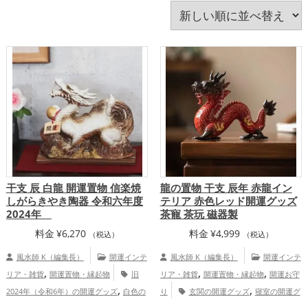
白色
神社仏閣
紫色
緑色
美容
茶色
蛇・巳年（みどし）
蛙(カエル)
赤色
透明
金色
銀色
青色
飲食店
馬・午年（うまどし）
黄色
黒色
龍・辰年（たつどし）
干支 辰 白龍 開運置物 信楽焼
龍の置物 干支 辰年 赤龍イン
しがらきやき陶器 令和六年度
テリア 赤色レッド開運グッズ
2024年
茶寵 茶玩 磁器製
料金
¥
6,270
料金
¥
4,999
（税込）
（税込）
風水師 K（編集長）
開運インテ
風水師 K（編集長）
開運インテ
,
,
,
リア・雑貨
開運置物・縁起物
旧
リア・雑貨
開運置物・縁起物
開運お守
,
,
2024年（令和6年）の開運グッズ
白色の
り
玄関の開運グッズ
寝室の開運グ
,
,
,
,