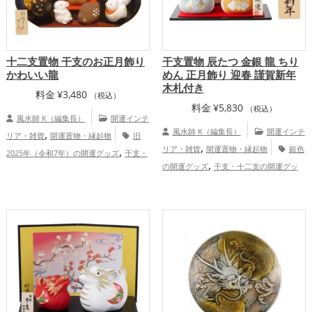
十二支置物 干支のお正月飾り
干支置物 辰たつ 金銀 龍 ちり
かわいい龍
めん 正月飾り 迎春 謹賀新年
木札付き
料金
¥
3,480
（税込）
料金
¥
5,830
（税込）
風水師 K（編集長）
開運インテ
,
風水師 K（編集長）
開運インテ
リア・雑貨
開運置物・縁起物
旧
,
,
リア・雑貨
開運置物・縁起物
銀色
2025年（令和7年）の開運グッズ
干支・
,
,
,
の開運グッズ
干支・十二支の開運グッ
十二支の開運グッズ
玄関の開運グッズ
,
,
,
ズ
龍・辰年（たつどし）の開運グッズ
リビングの開運グッズ
旧2024年（令和6
,
,
旧2024年（令和6年）の開運グッズ
金色
年）の開運グッズ
仕事運アップ
健
,
,
の開運グッズ
金運アップ
仕事運ア
康運アップ
家庭運・家族運アップ
,
ップ
家庭運・家族運アップ